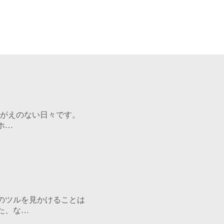
けがえのない日々です。
ホ…
のツルを見かけることは
た、な…