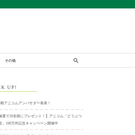
その他
CK UP!
6期アニコムアンバサダー発表！
抽選で20名様にプレゼント！】アニコム「どうぶつ
活」100万件記念キャンペーン開催中