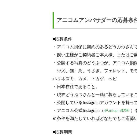
アニコムアンバサダーの応募条
■応募条件
・アニコム損保に契約のあるどうぶつさん
・飼い主様がご契約者ご本人様、またはご
・公開する写真のどうぶつが、アニコム損
※犬、猫、鳥、うさぎ、フェレット、モモ
ハリネズミ、カメ、トカゲ、ヘビ
・日本在住であること。
・現在どうぶつさんと一緒に暮らしている
・公開しているInstagramアカウントを
・アニコム公式Instagram（
＠anicom8256
）
※条件を満たしていればどなたでもご応募
■応募期間