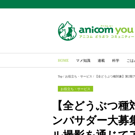
HOME
マメ知識
連載
科学
ごは
Top
/
お役立ち・サービス
/
【全どうぶつ種対象】第2期
お役立ち・サービス
【全どうぶつ種
ンバサダー大募