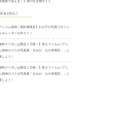
水族館で会える！】海の生き物ガイド
NKING!
アニコム損保ご契約者限定】わが子の写真でオリジ
ルカレンダーを作ろう！
無料クーポンは限定１万枚！】富士フイルム×アニ
ム損保のコラボ写真展「きみが、心の発電所。」に
募しよう！
無料クーポンは限定１万枚！】富士フイルム×アニ
ム損保のコラボ写真展「きみが、心の発電所。」に
募しよう！