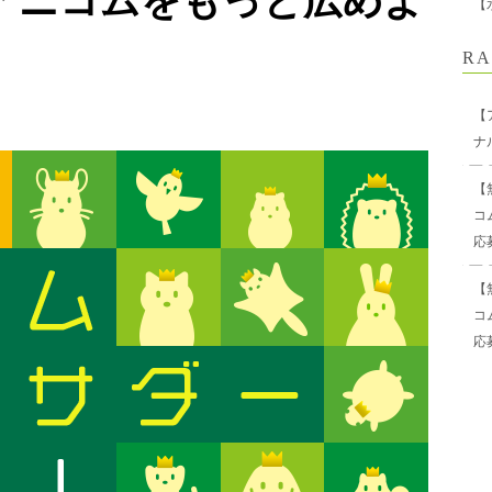
アニコムをもっと広めよ
【
RA
【
ナ
【
コ
応
【
コ
応