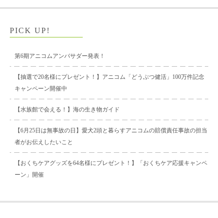
PICK UP!
第6期アニコムアンバサダー発表！
【抽選で20名様にプレゼント！】アニコム「どうぶつ健活」100万件記念
キャンペーン開催中
【水族館で会える！】海の生き物ガイド
【6月25日は無事故の日】愛犬2頭と暮らすアニコムの賠償責任事故の担当
者がお伝えしたいこと
【おくちケアグッズを64名様にプレゼント！】「おくちケア応援キャンペ
ーン」開催