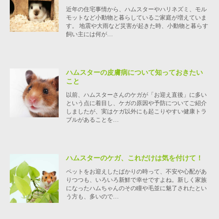
近年の住宅事情から、ハムスターやハリネズミ、モル
モットなど小動物と暮らしているご家庭が増えていま
す。 地震や大雨など災害が起きた時、小動物と暮らす
飼い主には何が…
ハムスターの皮膚病について知っておきたい
こと
以前、ハムスターさんのケガが「お迎え直後」に多い
という点に着目し、ケガの原因や予防についてご紹介
しましたが、実はケガ以外にも起こりやすい健康トラ
ブルがあることを…
ハムスターのケガ、これだけは気を付けて！
ペットをお迎えしたばかりの時って、不安や心配があ
りつつも、いろいろ新鮮で幸せですよね。新しく家族
になったハムちゃんのその瞳や毛並に魅了されたとい
う方も、多いので…