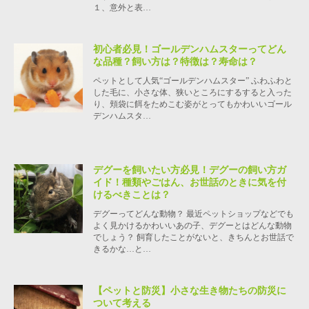
１、意外と表…
初心者必見！ゴールデンハムスターってどん
な品種？飼い方は？特徴は？寿命は？
ペットとして人気“ゴールデンハムスター” ふわふわと
した毛に、小さな体、狭いところにするすると入った
り、頬袋に餌をためこむ姿がとってもかわいいゴール
デンハムスタ…
デグーを飼いたい方必見！デグーの飼い方ガ
イド！種類やごはん、お世話のときに気を付
けるべきことは？
デグーってどんな動物？ 最近ペットショップなどでも
よく見かけるかわいいあの子、デグーとはどんな動物
でしょう？ 飼育したことがないと、きちんとお世話で
きるかな…と…
【ペットと防災】小さな生き物たちの防災に
ついて考える