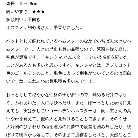
体長：18～19cm
飼いやすさ：★★★
多頭飼い：不向き
オススメ：初心者さん、手乗りにしたい
ペットとして飼われているハムスターのなかでいちばん大きなハ
ムスターです。人との歴史も長い品種なので、繁殖を繰り返し、
毛色が豊富です。「キンクマ ハムスター」という名前を聞いた
ことがある方も多いと思いますが、キンクマとは、アプリコット
色のゴールデンのこと。毛色によって別名がついているのは面白
いですね。ふわふわの長毛種も多いんですよ。
おっとりして穏やかな性格の子が多いので、眺めるだけではな
く、ふれあいたい人にはぴったり！また、ぼーっとした表情に見
えても、実はかしこいゴールデンハムスターは、飼い主さんの臭
いや声を覚えて、他の人と見分けることもできます。そのくせ、
大好物のひまわりの種を運ぶのに夢中で段差を踏み外したり、寝
ぼけて寝床から落ちて、そのまま二度寝をしたりと、天然なとこ