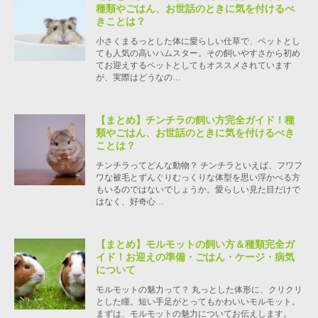
種類やごはん、お世話のときに気を付けるべ
きことは？
小さくまるっとした体に愛らしい仕草で、ペットとし
ても人気の高いハムスター。その飼いやすさから初め
てお迎えするペットとしてもオススメされています
が、実際はどうなの…
【まとめ】チンチラの飼い方完全ガイド！種
類やごはん、お世話のときに気を付けるべき
ことは？
チンチラってどんな動物？ チンチラといえば、フワフ
ワな被毛とずんぐりむっくりな体型を思い浮かべる方
もいるのではないでしょうか。愛らしい見た目だけで
はなく、好奇心…
【まとめ】モルモットの飼い方＆種類完全ガ
イド！お迎えの準備・ごはん・ケージ・病気
について
モルモットの魅力って？ 丸っとした体形に、クリクリ
とした瞳。短い手足がとってもかわいいモルモット。
まずは、モルモットの魅力についてお伝えします。