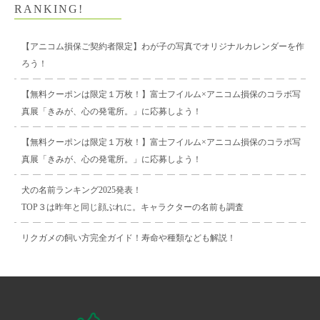
RANKING!
【アニコム損保ご契約者限定】わが子の写真でオリジナルカレンダーを作
ろう！
【無料クーポンは限定１万枚！】富士フイルム×アニコム損保のコラボ写
真展「きみが、心の発電所。」に応募しよう！
【無料クーポンは限定１万枚！】富士フイルム×アニコム損保のコラボ写
真展「きみが、心の発電所。」に応募しよう！
犬の名前ランキング2025発表！
TOP３は昨年と同じ顔ぶれに。キャラクターの名前も調査
リクガメの飼い方完全ガイド！寿命や種類なども解説！