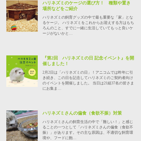
ハリネズミのケージの選び方！ 種類や置き
場所などをご紹介
ハリネズミの飼育グッズの中で最も重要な「家」とな
るケージ。 ハリネズミをこれからお迎えする方はもち
ろんのこと、すでに一緒に生活していてもっと良いケ
ージがないかと…
『第2回 ハリネズミの日 記念イベント』を開
催しました！
2月2日は「ハリネズミの日」！アニコムでは昨年に引
き続き、この日を記念してハリネズミのご契約者向け
のイベントを開催しました。 当日は21組37名の皆さま
にお集ま…
ハリネズミさんの偏食（食欲不振）対策
ハリネズミさんの飼育生活の中で「難しい！」と感じ
ることの一つとして「ハリネズミさんの偏食（食欲不
振）」があります。その主な原因は、不適切な飼育環
境や、フードに飽…