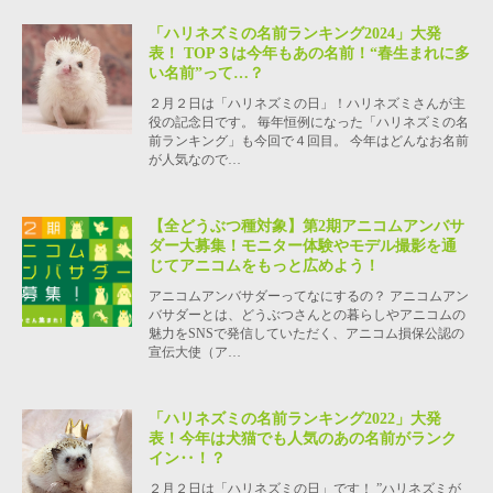
「ハリネズミの名前ランキング2024」大発
表！ TOP３は今年もあの名前！“春生まれに多
い名前”って…？
２月２日は「ハリネズミの日」！ハリネズミさんが主
役の記念日です。 毎年恒例になった「ハリネズミの名
前ランキング」も今回で４回目。 今年はどんなお名前
が人気なので…
【全どうぶつ種対象】第2期アニコムアンバサ
ダー大募集！モニター体験やモデル撮影を通
じてアニコムをもっと広めよう！
アニコムアンバサダーってなにするの？ アニコムアン
バサダーとは、どうぶつさんとの暮らしやアニコムの
魅力をSNSで発信していただく、アニコム損保公認の
宣伝大使（ア…
「ハリネズミの名前ランキング2022」大発
表！今年は犬猫でも人気のあの名前がランク
イン‥！？
２月２日は「ハリネズミの日」です！ ”ハリネズミが