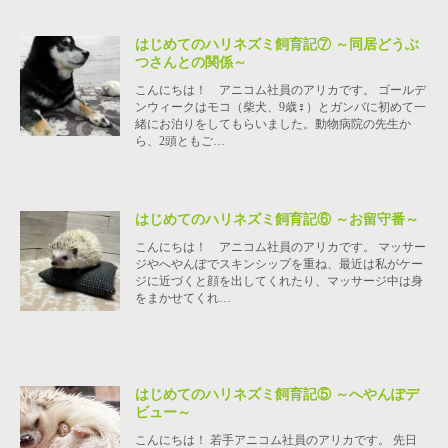
はじめてのハリネズミ飼育記⑦ ～同居どうぶ
つさんとの関係～
こんにちは！ アニコム社員のアリカです。 ゴールデ
ンウィークはモコ（柴犬、9歳♀）とガンバに初めて一
緒にお泊りをしてもらいました。動物病院の先生か
ら、2頭ともご…
はじめてのハリネズミ飼育記⑥ ～お留守番～
こんにちは！ アニコム社員のアリカです。 マッサー
ジやへやんぽでスキンシップを重ね、最近は私がケー
ジに近づくと顔を出してくれたり、マッサージ中は身
をまかせてくれ…
はじめてのハリネズミ飼育記⑤ ～へやんぽデ
ビュー～
こんにちは！ 若手アニコム社員のアリカです。 先日