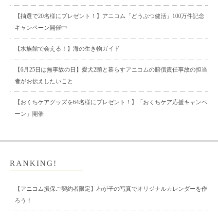
【抽選で20名様にプレゼント！】アニコム「どうぶつ健活」100万件記念
キャンペーン開催中
【水族館で会える！】海の生き物ガイド
【6月25日は無事故の日】愛犬2頭と暮らすアニコムの賠償責任事故の担当
者がお伝えしたいこと
【おくちケアグッズを64名様にプレゼント！】「おくちケア応援キャンペ
ーン」開催
RANKING!
【アニコム損保ご契約者限定】わが子の写真でオリジナルカレンダーを作
ろう！