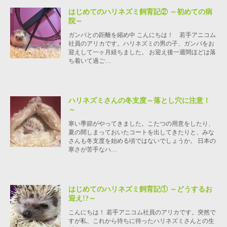
はじめてのハリネズミ飼育記② ～初めての病
院～
ガンバとの距離を縮め中 こんにちは！ 若手アニコム
社員のアリカです。ハリネズミの男の子、ガンバをお
迎えして一ヶ月経ちました。 お迎え後一週間ほどは落
ち着いて過ご…
ハリネズミさんの冬支度～落とし穴に注意！
～
寒い季節がやってきました。こたつの用意をしたり、
夏の間しまっておいたコートを出してきたりと、みな
さんも冬支度を始める頃ではないでしょうか。 日本の
寒さが苦手なハ…
はじめてのハリネズミ飼育記① ～どうするお
迎え!?～
こんにちは！ 若手アニコム社員のアリカです。突然で
すが私、これから待ちに待ったハリネズミさんとの生