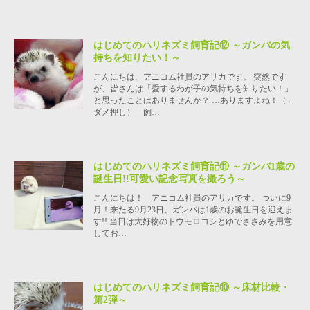
はじめてのハリネズミ飼育記⑫ ～ガンバの気
持ちを知りたい！～
こんにちは、アニコム社員のアリカです。 突然です
が、皆さんは「愛するわが子の気持ちを知りたい！」
と思ったことはありませんか？ …ありますよね！（←
ダメ押し） 飼…
はじめてのハリネズミ飼育記⑪ ～ガンバ1歳の
誕生日!!可愛い記念写真を撮ろう～
こんにちは！ アニコム社員のアリカです。 ついに9
月！来たる9月23日、ガンバは1歳のお誕生日を迎えま
す!! 当日は大好物のトウモロコシとゆでささみを用意
してお…
はじめてのハリネズミ飼育記⑩ ～床材比較・
第2弾～