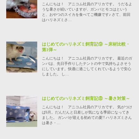
こんにちは！ アニコム社員のアリカです。 うだるよ
うな暑さが続いていますが、ガンバとモコはという
と、おやつのスイカを食べてご機嫌です♪ さて、前回
はハリネズミさ…
はじめてのハリネズミ飼育記⑨ ～床材比較・
第1弾～
こんにちは！ アニコム社員のアリカです。 最近のガ
ンバは、先日手作りしたテントの中で気持ちよさそう
にしています。快適に過ごしてくれているようで安心
しました。 し…
はじめてのハリネズミ飼育記⑧ ～暑さ対策～
こんにちは！ アニコム社員のアリカです。 気がつけ
ば6月。だんだんと日差しが気になる季節になってき
ました。 ガンバが迎える初めての夏!! ハリネズミさん
は暑さ・…