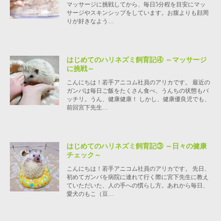
マッサージに挑戦してから、毎日5分程を目安にマッ
サージやスキンシップをしています。お腹よりも顔周
りが好きなよう…
はじめてのハリネズミ飼育記④ ～マッサージ
に挑戦～
こんにちは！若手アニコム社員のアリカです。 最近の
ガンバは毎日ご飯をたくさん食べ、うんちの状態もバ
ッチリ。うん、健康健康！ しかし、健康優良児でも、
前回宮下先生…
はじめてのハリネズミ飼育記③ ～日々の健康
チェック～
こんにちは！若手アニコム社員のアリカです。 先日、
初めてガンバを病院に連れて行く際に宮下先生に教え
ていただいた、人の手への慣らし方。あれから毎日、
愛犬のもこ（豆…