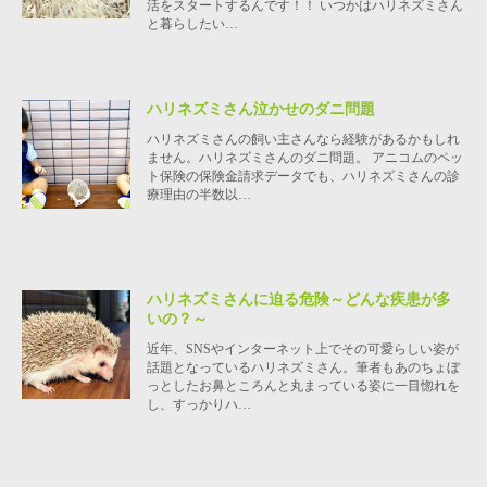
活をスタートするんです！！ いつかはハリネズミさん
と暮らしたい…
ハリネズミさん泣かせのダニ問題
ハリネズミさんの飼い主さんなら経験があるかもしれ
ません。ハリネズミさんのダニ問題。 アニコムのペッ
ト保険の保険金請求データでも、ハリネズミさんの診
療理由の半数以…
ハリネズミさんに迫る危険～どんな疾患が多
いの？～
近年、SNSやインターネット上でその可愛らしい姿が
話題となっているハリネズミさん。筆者もあのちょぼ
っとしたお鼻ところんと丸まっている姿に一目惚れを
し、すっかりハ…