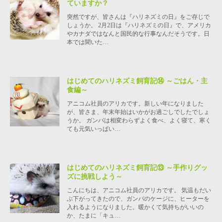
ていますか？
突然ですが、皆さんは『ハリネズミの日』をご存じで
しょうか。 2月2日は『ハリネズミの日』で、アメリカ
やカナダではなんと国民的な行事なんだそうです。日
本では聞いた…
はじめてのハリネズミ飼育記⑭ ～ごはん・主
食編～
アニコム社員のアリカです。新しい年になりました
が、皆さま、年末年始はいかがお過ごしでしたでしょ
うか。 ガンバは相変わらずよく食べ、よく寝て、寒く
ても元気いっぱい…
はじめてのハリネズミ飼育記⑬ ～手作りグッ
ズに挑戦しよう～
こんにちは、アニコム社員のアリカです。 気温もだい
ぶ下がってきたので、ガンバのケージに、ヒーターを
入れるようになりました。暖かくて気持ちがいいの
か、たまに「キュ…