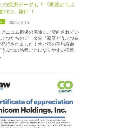
との疾患データも！『家庭どうぶ
2022』発行 ！
ス
2022.12.15
もアニコム損保の保険にご契約されてい
うぶつたちのデータ集『家庭どうぶつ白
が発行されました！犬と猫の平均寿命
どうぶつの品種ごとになりやすい病気
…