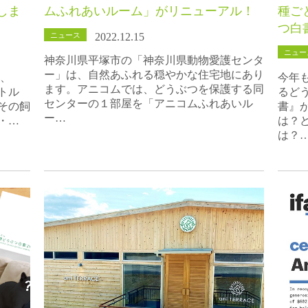
しま
ムふれあいルーム」がリニューアル！
種ご
つ白書
ニュース
2022.12.15
ニュー
神奈川県平塚市の「神奈川県動物愛護センタ
ー」は、自然あふれる穏やかな住宅地にあり
は、
今年
ます。アニコムでは、どうぶつを保護する同
たトル
るど
センターの１部屋を「アニコムふれあいル
その飼
書』
ー…
・…
は？
は？