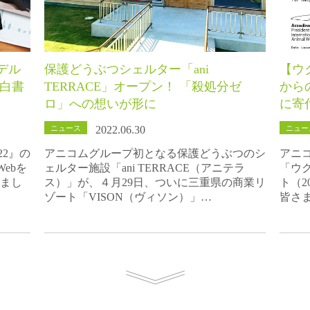
デル
保護どうぶつシェルター「ani
【ウ
の白書
TERRACE」オープン！ 「殺処分ゼ
からの
ロ」への想いが形に
に寄
ニュース
ニュー
2022.06.30
22』の
アニコムグループ初となる保護どうぶつのシ
アニ
ebを
ェルター施設「ani TERRACE（アニテラ
「ウ
きまし
ス）」が、４月29日、ついに三重県の商業リ
ト（2
ゾート「VISON（ヴィソン）」…
皆さ