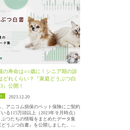
猫の寿命は○○歳に！シニア期の診
はどれくらい？『家庭どうぶつ白
23』公開！
ス
2023.12.20
も、アニコム損保のペット保険にご契約
いる115万頭以上（2023年９月時点）
うぶつたちの情報をまとめたデータ集
庭どうぶつ白書』を公開しました。…