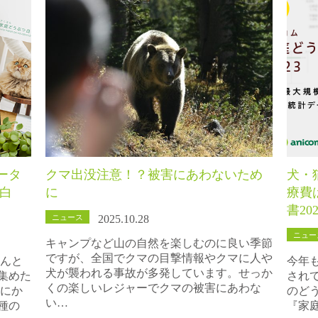
ータ
クマ出没注意！？被害にあわないため
犬・
白
に
療費
書20
ニュース
2025.10.28
ニュー
キャンプなど山の自然を楽しむのに良い季節
ですが、全国でクマの目撃情報やクマに人や
さんと
今年
犬が襲われる事故が多発しています。せっか
集めた
されて
くの楽しいレジャーでクマの被害にあわな
とにか
のど
い…
種の
『家