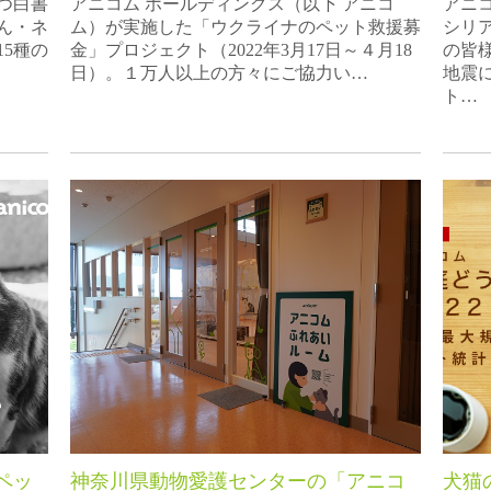
つ白書
アニコム ホールディングス（以下 アニコ
アニ
ゃん・ネ
ム）が実施した「ウクライナのペット救援募
シリ
5種の
金」プロジェクト（2022年3月17日～４月18
の皆
日）。１万人以上の方々にご協力い…
地震
ト…
ペッ
神奈川県動物愛護センターの「アニコ
犬猫