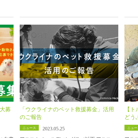
ル大募
「ウクライナのペット救援募金」活用
【ト
のご報告
どう
ニュース
ニュー
2023.05.25