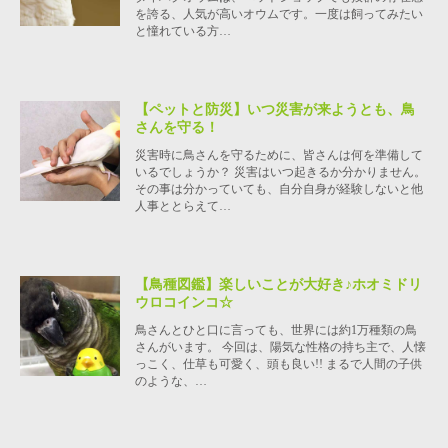
を誇る、人気が高いオウムです。一度は飼ってみたい
と憧れている方…
【ペットと防災】いつ災害が来ようとも、鳥
さんを守る！
災害時に鳥さんを守るために、皆さんは何を準備して
いるでしょうか？ 災害はいつ起きるか分かりません。
その事は分かっていても、自分自身が経験しないと他
人事ととらえて…
【鳥種図鑑】楽しいことが大好き♪ホオミドリ
ウロコインコ☆
鳥さんとひと口に言っても、世界には約1万種類の鳥
さんがいます。 今回は、陽気な性格の持ち主で、人懐
っこく、仕草も可愛く、頭も良い!! まるで人間の子供
のような、…