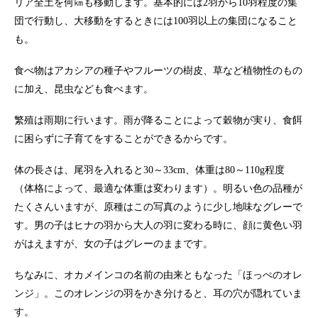
リア全土を何㎞も移動します。基本的には2羽から10羽程度の集
団で行動し、大移動をするときには100羽以上の集団になること
も。
食べ物はアカシアの種子やフルーツの樹皮、草など植物性のもの
に加え、昆虫なども食べます。
繁殖は雨期に行います。雨が降ることによって穀物が実り、食餌
に困らずに子育てをすることができるからです。
体の長さは、尾羽を入れると30～33cm、体重は80～110g程度
（体格によって、最適な体重は変わります）。明るい色の品種が
たくさんいますが、原種はこの写真のように少し地味なグレーで
す。男の子はヒナの羽から大人の羽に変わる時に、顔に黄色い羽
がはえますが、女の子はグレーのままです。
ちなみに、オカメインコの名前の由来ともなった「ほっぺのオレ
ンジ」。このオレンジの羽をかき分けると、耳の穴が隠れていま
す。