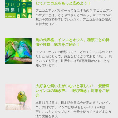
じてアニコムをもっと広めよう！
アニコムアンバサダーってなにするの？ アニコムアン
バサダーとは、どうぶつさんとの暮らしやアニコムの
魅力をSNSで発信していただく、アニコム損保公認の
宣伝大使（ア…
鳥の代表格、インコとオウム。種類ごとの特
徴や性格、魅力をご紹介！
インコ・オウムの種類って？ どのくらいいるの？ わ
たしたちにとって、身近などうぶつである『鳥』。 鳥
といっても実は、世界中には約1万種類がいることを
知っています…
大好きな飼い主がいないと寂しい！ 愛情深
いインコの鳴き声、「呼び鳴き」対策をご紹
介
本日11月15日は、日本記念日協会が定める「いいイン
コ」の日です。 インコは歌やおしゃべり（＝鳴き
声）、スキンシップなど、全身を使ってさまざまな方
法で愛情を表現…