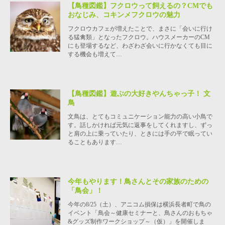
【鳥種図鑑】フクロウって飼えるの？CMでも
おなじみ、コキンメフクロウの魅力
フクロウカフェが増えたことで、まさに「会いに行け
る猛禽類」となったフクロウ。ハウスメーカーのCM
にも登場するなど、わざわざ会いに行かなくても目に
する機会も増えて…
【鳥種図鑑】遊ぶの大好きやんちゃっ子！ 文
鳥
文鳥は、とてもコミュニケーション能力の高い小鳥で
す。話しかければ元気に返事をしてくれますし、ずっ
と肩の上に乗っていたり、ときには手の平で眠ってい
ることもあります…
今年もやります！鳥さんとその家族のための
「鳥会」！
今年の8/25（土）、アニコム損保は横浜長者町で鳥の
イベント「鳥会～健康セミナーと、鳥さんのおもちゃ
&グッズ制作ワークショップ～（仮）」を開催しま