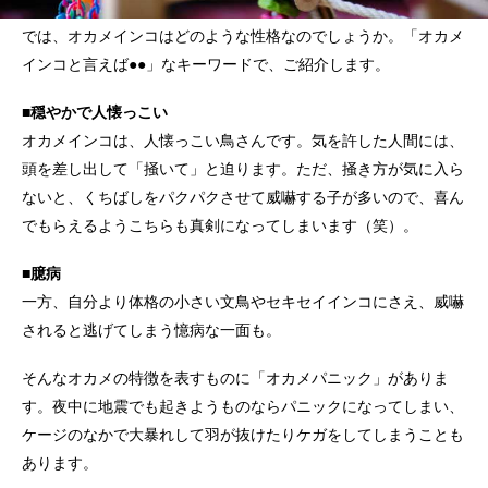
では、オカメインコはどのような性格なのでしょうか。「オカメ
インコと言えば●●」なキーワードで、ご紹介します。
■穏やかで人懐っこい
オカメインコは、人懐っこい鳥さんです。気を許した人間には、
頭を差し出して「掻いて」と迫ります。ただ、掻き方が気に入ら
ないと、くちばしをパクパクさせて威嚇する子が多いので、喜ん
でもらえるようこちらも真剣になってしまいます（笑）。
■臆病
一方、自分より体格の小さい文鳥やセキセイインコにさえ、威嚇
されると逃げてしまう憶病な一面も。
そんなオカメの特徴を表すものに「オカメパニック」がありま
す。夜中に地震でも起きようものならパニックになってしまい、
ケージのなかで大暴れして羽が抜けたりケガをしてしまうことも
あります。