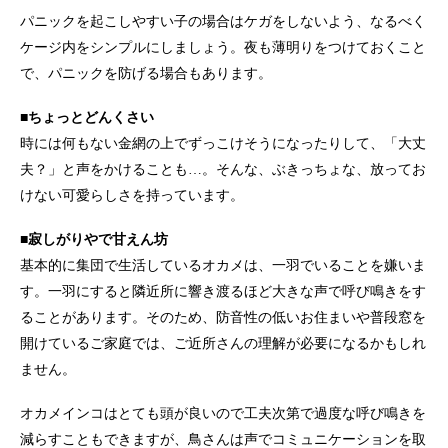
パニックを起こしやすい子の場合はケガをしないよう、なるべく
ケージ内をシンプルにしましょう。夜も薄明りをつけておくこと
で、パニックを防げる場合もあります。
■ちょっとどんくさい
時には何もない金網の上でずっこけそうになったりして、「大丈
夫？」と声をかけることも…。そんな、ぶきっちょな、放ってお
けない可愛らしさを持っています。
■寂しがりやで甘えん坊
基本的に集団で生活しているオカメは、一羽でいることを嫌いま
す。一羽にすると隣近所に響き渡るほど大きな声で呼び鳴きをす
ることがあります。そのため、防音性の低いお住まいや普段窓を
開けているご家庭では、ご近所さんの理解が必要になるかもしれ
ません。
オカメインコはとても頭が良いので工夫次第で過度な呼び鳴きを
減らすこともできますが、鳥さんは声でコミュニケーションを取