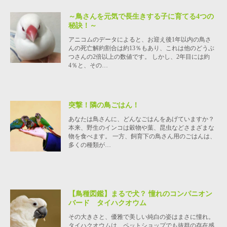
～鳥さんを元気で長生きする子に育てる4つの
秘訣！～
アニコムのデータによると、お迎え後1年以内の鳥さ
んの死亡解約割合は約13％もあり、これは他のどうぶ
つさんの2倍以上の数値です。 しかし、2年目には約
4％と、その…
突撃！隣の鳥ごはん！
あなたは鳥さんに、どんなごはんをあげていますか？
本来、野生のインコは穀物や葉、昆虫などさまざまな
物を食べます。 一方、飼育下の鳥さん用のごはんは、
多くの種類が…
【鳥種図鑑】まるで犬？ 憧れのコンパニオン
バード タイハクオウム
その大きさと、優雅で美しい純白の姿はまさに憧れ。
タイハクオウムは、ペットショップでも抜群の存在感