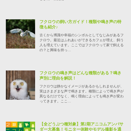
フクロウの飼い方ガイド！種類や鳴き声の特
徴も紹介♪
古くから博識や幸福のシンボルとしてなじみがあるフ
クロウ。最近はふれあいができるカフェが増え、飼う
人も増えています。ここではフクロウって家で飼える
の？と興味を持っ…
フクロウの鳴き声はどんな種類がある？鳴き
声別に理由を解説！
フクロウは静かなイメージがあるかもしれませんが、
実はさまざまな声で鳴きます。種類によって鳴き声が
異なるだけでなく、鳴く理由によっても鳴き声が変わ
ってきます。ここ…
【全どうぶつ種対象】第2期アニコムアンバサ
ダー大募集！モニター体験やモデル撮影を通