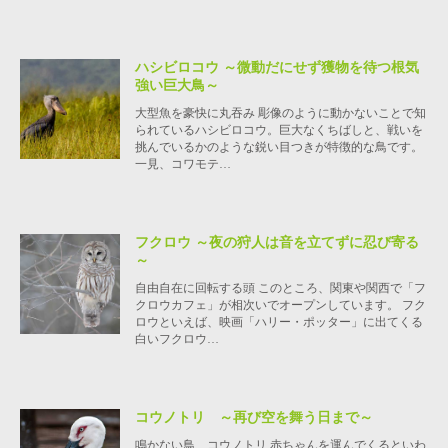
ハシビロコウ ～微動だにせず獲物を待つ根気
強い巨大鳥～
大型魚を豪快に丸吞み 彫像のように動かないことで知
られているハシビロコウ。巨大なくちばしと、戦いを
挑んでいるかのような鋭い目つきが特徴的な鳥です。
一見、コワモテ…
フクロウ ～夜の狩人は音を立てずに忍び寄る
～
自由自在に回転する頭 このところ、関東や関西で「フ
クロウカフェ」が相次いでオープンしています。 フク
ロウといえば、映画「ハリー・ポッター」に出てくる
白いフクロウ…
コウノトリ ～再び空を舞う日まで～
鳴かない鳥、コウノトリ 赤ちゃんを運んでくるといわ