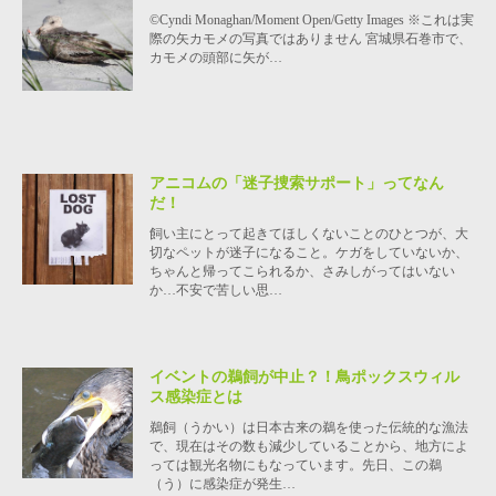
©Cyndi Monaghan/Moment Open/Getty Images ※これは実
際の矢カモメの写真ではありません 宮城県石巻市で、
カモメの頭部に矢が…
アニコムの「迷子捜索サポート」ってなん
だ！
飼い主にとって起きてほしくないことのひとつが、大
切なペットが迷子になること。ケガをしていないか、
ちゃんと帰ってこられるか、さみしがってはいない
か…不安で苦しい思…
イベントの鵜飼が中止？！鳥ポックスウィル
ス感染症とは
鵜飼（うかい）は日本古来の鵜を使った伝統的な漁法
で、現在はその数も減少していることから、地方によ
っては観光名物にもなっています。先日、この鵜
（う）に感染症が発生…