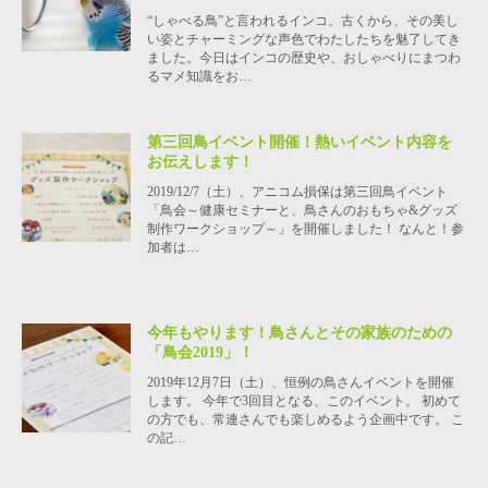
“しゃべる鳥”と言われるインコ。古くから、その美し
い姿とチャーミングな声色でわたしたちを魅了してき
ました。今日はインコの歴史や、おしゃべりにまつわ
るマメ知識をお…
第三回鳥イベント開催！熱いイベント内容を
お伝えします！
2019/12/7（土）、アニコム損保は第三回鳥イベント
「鳥会～健康セミナーと、鳥さんのおもちゃ&グッズ
制作ワークショップ～」を開催しました！ なんと！参
加者は…
今年もやります！鳥さんとその家族のための
「鳥会2019」！
2019年12月7日（土）、恒例の鳥さんイベントを開催
します。 今年で3回目となる、このイベント。 初めて
の方でも、常連さんでも楽しめるよう企画中です。 こ
の記…