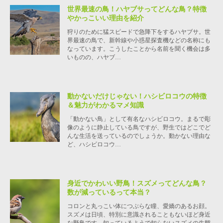
世界最速の鳥！ハヤブサってどんな鳥？特徴
やかっこいい理由を紹介
狩りのために猛スピードで急降下をするハヤブサ。世
界最速の鳥で、新幹線や小惑星探査機などの名称にも
なっています。こうしたことから名前を聞く機会は多
いものの、ハヤブ…
動かないだけじゃない！ハシビロコウの特徴
＆魅力がわかるマメ知識
「動かない鳥」として有名なハシビロコウ。まるで彫
像のように静止している鳥ですが、野生ではどこでど
んな生活を送っているのでしょうか。動かない理由な
ど、ハシビロコウ…
身近でかわいい野鳥！スズメってどんな鳥？
数が減っているって本当？
コロンと丸っこい体につぶらな瞳、愛嬌のあるお顔。
スズメは日頃、特別に意識されることもないほど身近
な野鳥です。知っているようで知らないスズメの生態