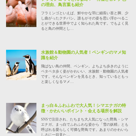
の理由、鳥言葉も紹介
フラミンゴといえば、鮮やかな羽に細長い首と脚、少
し曲がったクチバシ。誰もがその姿を思い浮かべるこ
とができる世界中でよく知られた鳥です。でもよく見
ると鳥の仲間とし…
水族館＆動物園の人気者！ペンギンのマメ知
識を紹介
飛ばない鳥の仲間、ペンギン。よちよち歩きのように
ペタペタ歩く姿がかわいい、水族館・動物園の人気者
です。そんなペンギンを見るとき、知っているともっ
と楽しくなるマメ…
まっ白＆ふわふわで大人気！シマエナガの特
徴・かわいいポイント・会える場所を解説
SNSで注目され、たちまち大人気になった野鳥・シマ
エナガ。まっ白でふわふわな姿から「雪の妖精」とも
呼ばれる愛らしく可憐な野鳥です。あまりのかわいら
しさに一目見た…