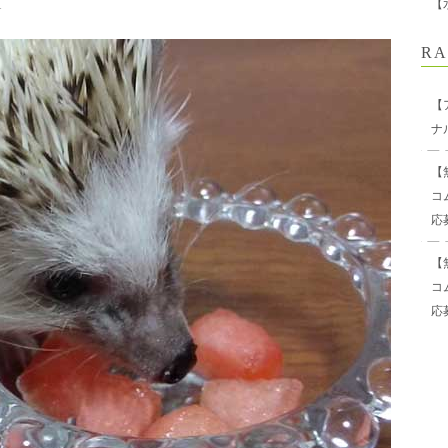
1
【
RA
【
ナ
【
コ
応
【
コ
応