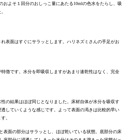
バのおよそ１回分のおしっこ量にあたる10mlの色水をたらし、吸
た。
され表面はすぐにサラッとします。ハリネズミさんの手足がお
が特徴です。水分を即吸収しますがあまり速乾性はなく、完全
水性の結果はほぼ同じとなりました。床材自体が水分を吸収す
浸透していくような感じです。よって表面の渇きは比較的早い
ます。
つと表面の部分はサラッとし、ほぼ乾いている状態。底部分の床
かし床部分に浸透してしまった水分はそのまま溜まった状態だっ