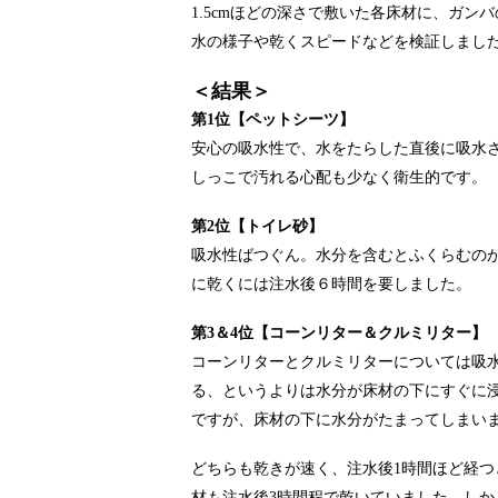
1.5cmほどの深さで敷いた各床材に、ガン
水の様子や乾くスピードなどを検証しまし
＜結果＞
第1位【ペットシーツ】
安心の吸水性で、水をたらした直後に吸水
しっこで汚れる心配も少なく衛生的です。
第2位【トイレ砂】
吸水性ばつぐん。水分を含むとふくらむの
に乾くには注水後６時間を要しました。
第3＆4位【コーンリター＆クルミリター】
コーンリターとクルミリターについては吸
る、というよりは水分が床材の下にすぐに
ですが、床材の下に水分がたまってしまい
どちらも乾きが速く、注水後1時間ほど経
材も注水後3時間程で乾いていました。し