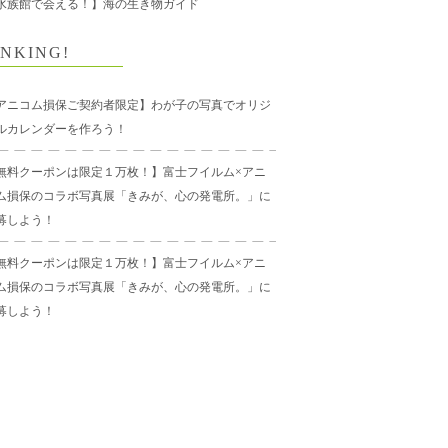
水族館で会える！】海の生き物ガイド
NKING!
アニコム損保ご契約者限定】わが子の写真でオリジ
ルカレンダーを作ろう！
無料クーポンは限定１万枚！】富士フイルム×アニ
ム損保のコラボ写真展「きみが、心の発電所。」に
募しよう！
無料クーポンは限定１万枚！】富士フイルム×アニ
ム損保のコラボ写真展「きみが、心の発電所。」に
募しよう！