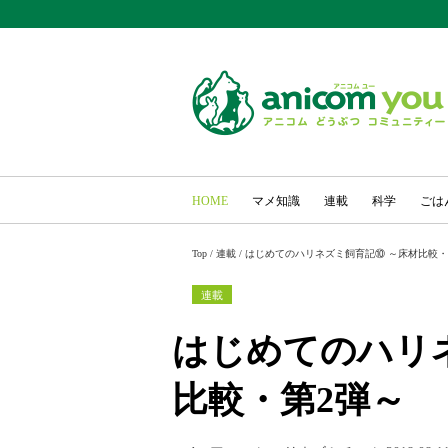
HOME
マメ知識
連載
科学
ごは
Top
/
連載
/
はじめてのハリネズミ飼育記⑩ ～床材比較・
連載
はじめてのハリ
比較・第2弾～