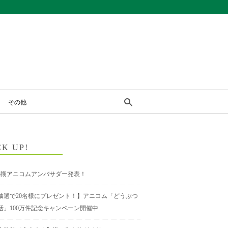
その他
CK UP!
6期アニコムアンバサダー発表！
抽選で20名様にプレゼント！】アニコム「どうぶつ
活」100万件記念キャンペーン開催中