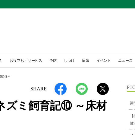
ん
お役立ち・サービス
予防
しつけ
病気
イベント
ニュース
第2弾～
PI
SHARE
ネズミ飼育記⑩ ～床材
第
【
健