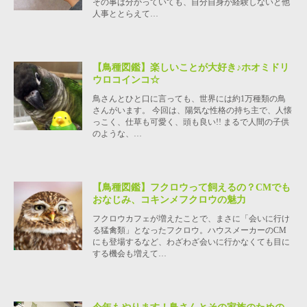
その事は分かっていても、自分自身が経験しないと他
人事ととらえて…
【鳥種図鑑】楽しいことが大好き♪ホオミドリ
ウロコインコ☆
鳥さんとひと口に言っても、世界には約1万種類の鳥
さんがいます。 今回は、陽気な性格の持ち主で、人懐
っこく、仕草も可愛く、頭も良い!! まるで人間の子供
のような、…
【鳥種図鑑】フクロウって飼えるの？CMでも
おなじみ、コキンメフクロウの魅力
フクロウカフェが増えたことで、まさに「会いに行け
る猛禽類」となったフクロウ。ハウスメーカーのCM
にも登場するなど、わざわざ会いに行かなくても目に
する機会も増えて…