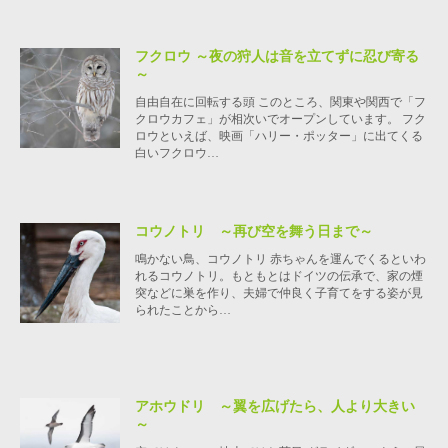
フクロウ ～夜の狩人は音を立てずに忍び寄る
～
自由自在に回転する頭 このところ、関東や関西で「フ
クロウカフェ」が相次いでオープンしています。 フク
ロウといえば、映画「ハリー・ポッター」に出てくる
白いフクロウ…
コウノトリ ～再び空を舞う日まで～
鳴かない鳥、コウノトリ 赤ちゃんを運んでくるといわ
れるコウノトリ。もともとはドイツの伝承で、家の煙
突などに巣を作り、夫婦で仲良く子育てをする姿が見
られたことから…
アホウドリ ～翼を広げたら、人より大きい
～