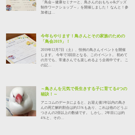
「鳥会～健康セミナーと、鳥さんのおもちゃ&グッズ
制作ワークショップ～」を開催しました！ なんと！参
加者は…
今年もやります！鳥さんとその家族のための
「鳥会2019」！
2019年12月7日（土）、恒例の鳥さんイベントを開催
します。 今年で3回目となる、このイベント。 初めて
の方でも、常連さんでも楽しめるよう企画中です。 こ
の記…
～鳥さんを元気で長生きする子に育てる4つの
秘訣！～
アニコムのデータによると、お迎え後1年以内の鳥さ
んの死亡解約割合は約13％もあり、これは他のどうぶ
つさんの2倍以上の数値です。 しかし、2年目には約
4％と、その…