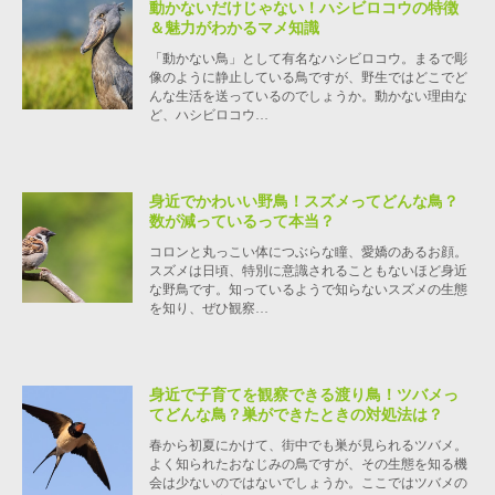
動かないだけじゃない！ハシビロコウの特徴
＆魅力がわかるマメ知識
「動かない鳥」として有名なハシビロコウ。まるで彫
像のように静止している鳥ですが、野生ではどこでど
んな生活を送っているのでしょうか。動かない理由な
ど、ハシビロコウ…
身近でかわいい野鳥！スズメってどんな鳥？
数が減っているって本当？
コロンと丸っこい体につぶらな瞳、愛嬌のあるお顔。
スズメは日頃、特別に意識されることもないほど身近
な野鳥です。知っているようで知らないスズメの生態
を知り、ぜひ観察…
身近で子育てを観察できる渡り鳥！ツバメっ
てどんな鳥？巣ができたときの対処法は？
春から初夏にかけて、街中でも巣が見られるツバメ。
よく知られたおなじみの鳥ですが、その生態を知る機
会は少ないのではないでしょうか。ここではツバメの