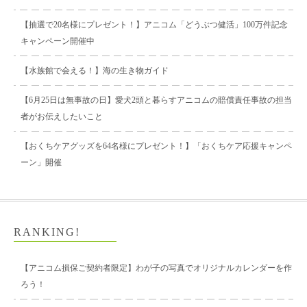
【抽選で20名様にプレゼント！】アニコム「どうぶつ健活」100万件記念
キャンペーン開催中
【水族館で会える！】海の生き物ガイド
【6月25日は無事故の日】愛犬2頭と暮らすアニコムの賠償責任事故の担当
者がお伝えしたいこと
【おくちケアグッズを64名様にプレゼント！】「おくちケア応援キャンペ
ーン」開催
RANKING!
【アニコム損保ご契約者限定】わが子の写真でオリジナルカレンダーを作
ろう！