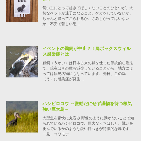
飼い主にとって起きてほしくないことのひとつが、大
切なペットが迷子になること。ケガをしていないか、
ちゃんと帰ってこられるか、さみしがってはいない
か…不安で苦しい思…
イベントの鵜飼が中止？！鳥ポックスウィル
ス感染症とは
鵜飼（うかい）は日本古来の鵜を使った伝統的な漁法
で、現在はその数も減少していることから、地方によ
っては観光名物にもなっています。先日、この鵜
（う）に感染症が発生…
ハシビロコウ ～微動だにせず獲物を待つ根気
強い巨大鳥～
大型魚を豪快に丸吞み 彫像のように動かないことで知
られているハシビロコウ。巨大なくちばしと、戦いを
挑んでいるかのような鋭い目つきが特徴的な鳥です。
一見、コワモテ…