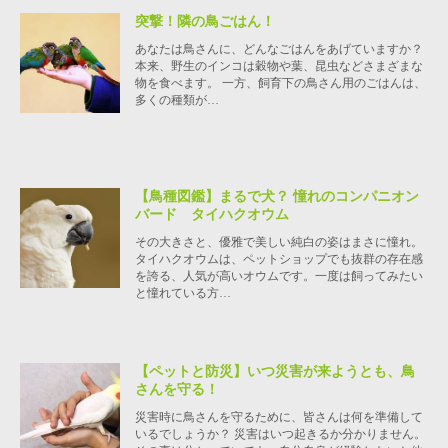
突撃！隣の鳥ごはん！
あなたは鳥さんに、どんなごはんをあげていますか？
本来、野生のインコは穀物や葉、昆虫などさまざまな
物を食べます。 一方、飼育下の鳥さん用のごはんは、
多くの種類が…
【鳥種図鑑】まるで犬？ 憧れのコンパニオン
バード タイハクオウム
その大きさと、優雅で美しい純白の姿はまさに憧れ。
タイハクオウムは、ペットショップでも抜群の存在感
を誇る、人気が高いオウムです。一度は飼ってみたい
と憧れている方…
【ペットと防災】いつ災害が来ようとも、鳥
さんを守る！
災害時に鳥さんを守るために、皆さんは何を準備して
いるでしょうか？ 災害はいつ起きるか分かりません。