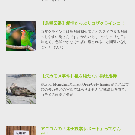
【鳥種図鑑】愛情たっぷりコザクラインコ！
コザクラインコは鳥飼育初心者にオススメできる飼育
のしやすい鳥さんです。かわいらしいクリクリな目に
加えて、色鮮やかなその姿に癒されること間違いなし
です！ そんなコ…
【矢カモメ事件】後を絶たない動物虐待
©Cyndi Monaghan/Moment Open/Getty Images ※これは実
際の矢カモメの写真ではありません 宮城県石巻市で、
カモメの頭部に矢が…
アニコムの「迷子捜索サポート」ってなん
だ！