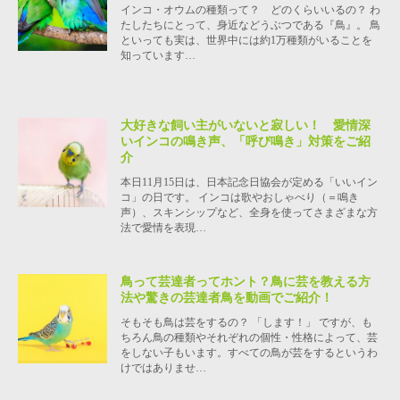
インコ・オウムの種類って？ どのくらいいるの？ わ
たしたちにとって、身近などうぶつである『鳥』。 鳥
といっても実は、世界中には約1万種類がいることを
知っています…
大好きな飼い主がいないと寂しい！ 愛情深
いインコの鳴き声、「呼び鳴き」対策をご紹
介
本日11月15日は、日本記念日協会が定める「いいイン
コ」の日です。 インコは歌やおしゃべり（＝鳴き
声）、スキンシップなど、全身を使ってさまざまな方
法で愛情を表現…
鳥って芸達者ってホント？鳥に芸を教える方
法や驚きの芸達者鳥を動画でご紹介！
そもそも鳥は芸をするの？ 「します！」 ですが、も
ちろん鳥の種類やそれぞれの個性・性格によって、芸
をしない子もいます。すべての鳥が芸をするというわ
けではありませ…