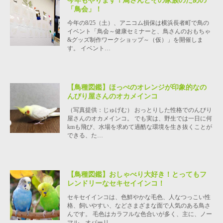
今年もやります！鳥さんとその家族のための
「鳥会」！
今年の8/25（土）、アニコム損保は横浜長者町で鳥の
イベント「鳥会～健康セミナーと、鳥さんのおもちゃ
&グッズ制作ワークショップ～（仮）」を開催しま
す。 イベント…
【鳥種図鑑】ほっぺのオレンジが印象的なの
んびり屋さんのオカメインコ
（写真提供：じゅげむ） おっとりした性格でのんびり
屋さんのオカメインコ。 でも実は、野生では一日に何
kmも飛び、水場を求めて過酷な環境を生き抜くことが
できる、た…
【鳥種図鑑】おしゃべり大好き！とってもフ
レンドリーなセキセイインコ！
セキセイインコは、色鮮やかな毛色、人なつっこい性
格、飼いやすい、などさまざまな面で人気のある鳥さ
んです。 毛色はカラフルな色合いが多く、主に、ノー
マル、オパーリ…