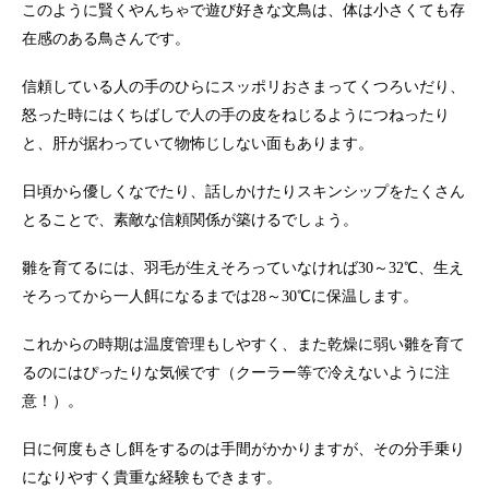
このように賢くやんちゃで遊び好きな文鳥は、体は小さくても存
在感のある鳥さんです。
信頼している人の手のひらにスッポリおさまってくつろいだり、
怒った時にはくちばしで人の手の皮をねじるようにつねったり
と、肝が据わっていて物怖じしない面もあります。
日頃から優しくなでたり、話しかけたりスキンシップをたくさん
とることで、素敵な信頼関係が築けるでしょう。
雛を育てるには、羽毛が生えそろっていなければ30～32℃、生え
そろってから一人餌になるまでは28～30℃に保温します。
これからの時期は温度管理もしやすく、また乾燥に弱い雛を育て
るのにはぴったりな気候です（クーラー等で冷えないように注
意！）。
日に何度もさし餌をするのは手間がかかりますが、その分手乗り
になりやすく貴重な経験もできます。