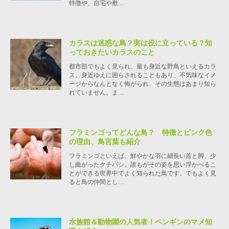
特徴や、自宅や敷…
カラスは迷惑な鳥？実は役に立っている？知
っておきたいカラスのこと
都市部でもよく見られ、最も身近な野鳥といえるカラ
ス。身近ゆえに困らされることもあり、不気味なイメ
ージからなんとなく怖がられ、その生態はあまり知ら
れていません。ま…
フラミンゴってどんな鳥？ 特徴とピンク色
の理由、鳥言葉も紹介
フラミンゴといえば、鮮やかな羽に細長い首と脚、少
し曲がったクチバシ。誰もがその姿を思い浮かべるこ
とができる世界中でよく知られた鳥です。でもよく見
ると鳥の仲間とし…
水族館＆動物園の人気者！ペンギンのマメ知