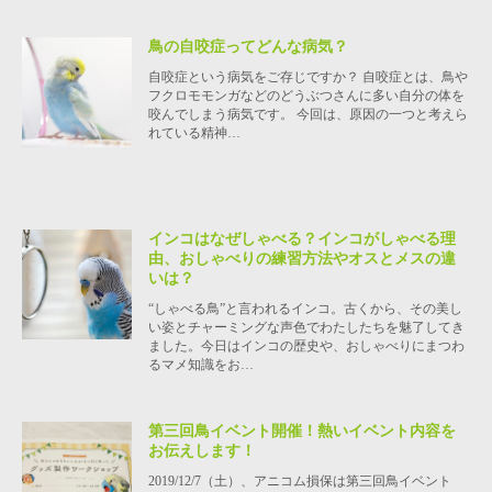
鳥の自咬症ってどんな病気？
自咬症という病気をご存じですか？ 自咬症とは、鳥や
フクロモモンガなどのどうぶつさんに多い自分の体を
咬んでしまう病気です。 今回は、原因の一つと考えら
れている精神…
インコはなぜしゃべる？インコがしゃべる理
由、おしゃべりの練習方法やオスとメスの違
いは？
“しゃべる鳥”と言われるインコ。古くから、その美し
い姿とチャーミングな声色でわたしたちを魅了してき
ました。今日はインコの歴史や、おしゃべりにまつわ
るマメ知識をお…
第三回鳥イベント開催！熱いイベント内容を
お伝えします！
2019/12/7（土）、アニコム損保は第三回鳥イベント