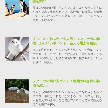
識を紹介
飛ばない鳥の仲間、ペンギン。よちよち歩きのように
ペタペタ歩く姿がかわいい、水族館・動物園の人気者
です。そんなペンギンを見るとき、知っているともっ
と楽しくなるマメ…
まっ白＆ふわふわで大人気！シマエナガの特
徴・かわいいポイント・会える場所を解説
SNSで注目され、たちまち大人気になった野鳥・シマ
エナガ。まっ白でふわふわな姿から「雪の妖精」とも
呼ばれる愛らしく可憐な野鳥です。あまりのかわいら
しさに一目見た…
フクロウの飼い方ガイド！種類や鳴き声の特
徴も紹介♪
古くから博識や幸福のシンボルとしてなじみがあるフ
クロウ。最近はふれあいができるカフェが増え、飼う
人も増えています。ここではフクロウって家で飼える
の？と興味を持っ…