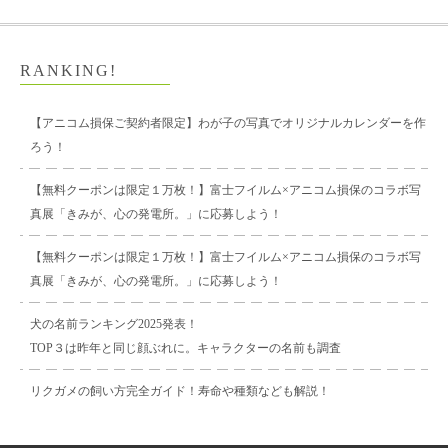
RANKING!
【アニコム損保ご契約者限定】わが子の写真でオリジナルカレンダーを作
ろう！
【無料クーポンは限定１万枚！】富士フイルム×アニコム損保のコラボ写
真展「きみが、心の発電所。」に応募しよう！
【無料クーポンは限定１万枚！】富士フイルム×アニコム損保のコラボ写
真展「きみが、心の発電所。」に応募しよう！
犬の名前ランキング2025発表！
TOP３は昨年と同じ顔ぶれに。キャラクターの名前も調査
リクガメの飼い方完全ガイド！寿命や種類なども解説！