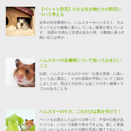
【ペットと防災】小さな生き物たちの防災に
ついて考える
近年の住宅事情から、ハムスターやハリネズミ、モル
モットなど小動物と暮らしているご家庭が増えていま
す。 地震や大雨など災害が起きた時、小動物と暮らす
飼い主には何が…
ハムスターの皮膚病について知っておきたい
こと
以前、ハムスターさんのケガが「お迎え直後」に多い
という点に着目し、ケガの原因や予防についてご紹介
しましたが、実はケガ以外にも起こりやすい健康トラ
ブルがあることを…
ハムスターのケガ、これだけは気を付けて！
ペットをお迎えしたばかりの時って、不安や心配があ
りつつも、いろいろ新鮮で幸せですよね。新しく家族
になったハムちゃんのその瞳や毛並に魅了されたとい