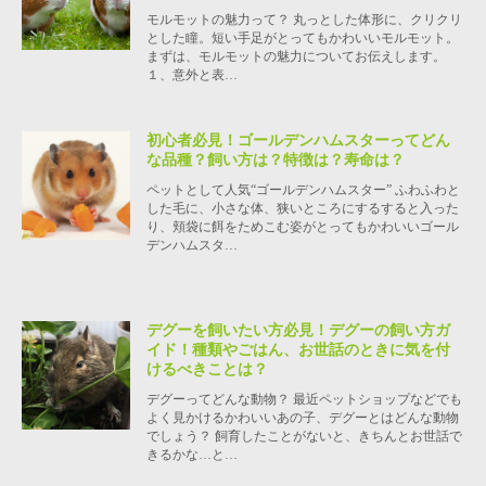
モルモットの魅力って？ 丸っとした体形に、クリクリ
とした瞳。短い手足がとってもかわいいモルモット。
まずは、モルモットの魅力についてお伝えします。
１、意外と表…
初心者必見！ゴールデンハムスターってどん
な品種？飼い方は？特徴は？寿命は？
ペットとして人気“ゴールデンハムスター” ふわふわと
した毛に、小さな体、狭いところにするすると入った
り、頬袋に餌をためこむ姿がとってもかわいいゴール
デンハムスタ…
デグーを飼いたい方必見！デグーの飼い方ガ
イド！種類やごはん、お世話のときに気を付
けるべきことは？
デグーってどんな動物？ 最近ペットショップなどでも
よく見かけるかわいいあの子、デグーとはどんな動物
でしょう？ 飼育したことがないと、きちんとお世話で
きるかな…と…