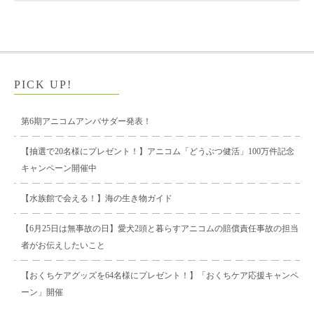
PICK UP!
第6期アニコムアンバサダー発表！
【抽選で20名様にプレゼント！】アニコム「どうぶつ健活」100万件記念
キャンペーン開催中
【水族館で会える！】海の生き物ガイド
【6月25日は無事故の日】愛犬2頭と暮らすアニコムの賠償責任事故の担当
者がお伝えしたいこと
【おくちケアグッズを64名様にプレゼント！】「おくちケア応援キャンペ
ーン」開催