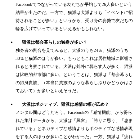
Facebookでつながっている友だちが平均して26人多いという
結果が出たのだ。一方で、猫派は犬派よりも「イベントに招
待されることが多い」というから、受け身の姿勢で友だちの
輪を広げていっているといえるかもしれない。
猫派は都会暮らしの独身が多い？
独身者の割合を見てみると、犬派のうち24％、猫派のうち
30％と猫派のほうが多い。もっともこれは居住地域に影響さ
れると考察されている。犬派は郊外に暮らす人が多く、猫派
は比較的都市部に多い。ということは、猫派は「都会暮らし
の独身貴族」（本当に貴族のような暮らしぶりかどうかはさ
ておいて）が多いといえそうだ。
犬派はポジティブ、猫派は感情の幅が広め？
メンタル面はどうだろう。Facebookの「感情機能」から得ら
れた集計データから、犬派は「興奮」「誇りに思う」「恵ま
れている」とネガティブな感情よりもポジティブな感情表現
をする人のほうが多いことがわかった。一方、猫派は「疲れ