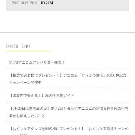
|
2020.10.16 19:02
ID 2224
PICK UP!
第6期アニコムアンバサダー発表！
【抽選で20名様にプレゼント！】アニコム「どうぶつ健活」100万件記念
キャンペーン開催中
【水族館で会える！】海の生き物ガイド
【6月25日は無事故の日】愛犬2頭と暮らすアニコムの賠償責任事故の担当
者がお伝えしたいこと
【おくちケアグッズを64名様にプレゼント！】「おくちケア応援キャンペ