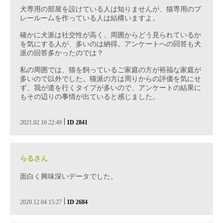
犬専用の部屋を設けている人は知りませんが、猫専用のプ
レールー厶を作っている人は結構いますよ。
確かに犬派は社交性が高く、周囲からどう見られているか
を気にする人が、多いのは納得。アンケートへの回答も犬
派の回答多かったのでは？
私の周囲では、猫を飼っているご家庭の方が裕福な家庭が
多いので以外でした。猫派の方は周りからの評価を気にせ
ず、我が道を行くタイプが多いので、アンケートの結果に
もその辺りの事情が出ていると感じました。
|
2021.02.16 22:49
ID 2841
らるさん
面白く興味深いデータでした。
|
2020.12.04 15:27
ID 2684