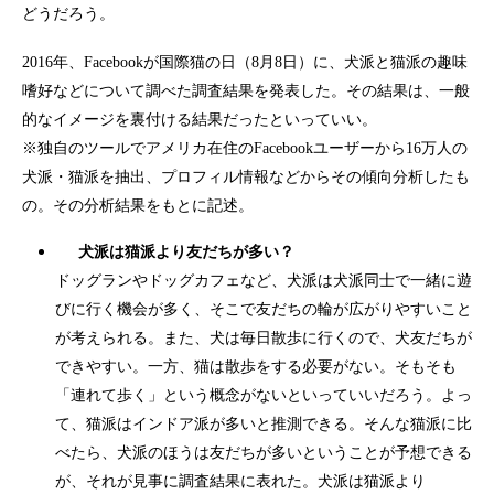
どうだろう。
2016年、Facebookが国際猫の日（8月8日）に、犬派と猫派の趣味
嗜好などについて調べた調査結果を発表した。その結果は、一般
的なイメージを裏付ける結果だったといっていい。
※独自のツールでアメリカ在住のFacebookユーザーから16万人の
犬派・猫派を抽出、プロフィル情報などからその傾向分析したも
の。その分析結果をもとに記述。
犬派は猫派より友だちが多い？
ドッグランやドッグカフェなど、犬派は犬派同士で一緒に遊
びに行く機会が多く、そこで友だちの輪が広がりやすいこと
が考えられる。また、犬は毎日散歩に行くので、犬友だちが
できやすい。一方、猫は散歩をする必要がない。そもそも
「連れて歩く」という概念がないといっていいだろう。よっ
て、猫派はインドア派が多いと推測できる。そんな猫派に比
べたら、犬派のほうは友だちが多いということが予想できる
が、それが見事に調査結果に表れた。犬派は猫派より