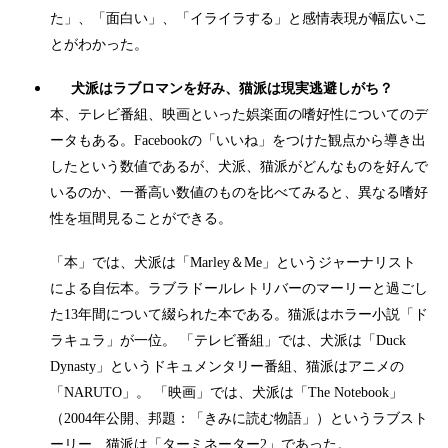
た」、「面白い」、「イライラする」と感情表現が幅広いこ
とがわかった。
犬派はラブロマンを好み、猫派は現実逃避しがち？
本、テレビ番組、映画といった娯楽面の嗜好性についてのデ
ータもある。Facebookの「いいね」をつけた観点から導き出
したという数値であるが、犬派、猫派がどんなものを好んで
いるのか、一番高い数値のものを比べてみると、異なる嗜好
性を垣間見ることができる。
「本」では、犬派は「Marley＆Me」というジャーナリスト
による自伝本。ラブラドールレトリバーのマーリーと過ごし
た13年間について綴られた本である。猫派はホラー小説「ド
ラキュラ」が一位。 「テレビ番組」では、犬派は「Duck
Dynasty」というドキュメンタリー番組、猫派はアニメの
「NARUTO」。 「映画」では、犬派は「The Notebook」
（2004年公開、邦題：「きみに読む物語」）というラブスト
ーリー、猫派は「ターミネーター2」であった。