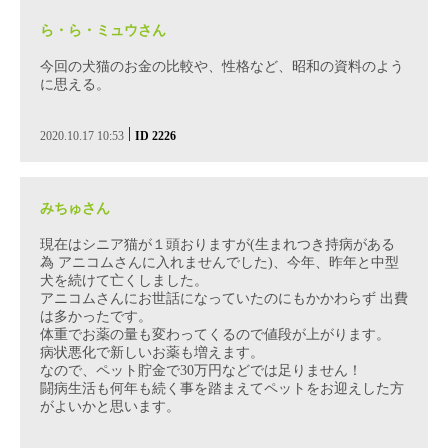
ら・ら・ミュウさん
今回の犬猫のお金の比較や、性格など、昭和の資料のよう
に思える。
|
2020.10.17 10:53
ID 2226
みちゅさん
現在はシニア猫が１頭おりますが(生まれつき持病がある
為 アニコムさんに入れませんでした)、今年、昨年と中型
犬を続けて亡くしました。
アニコムさんにお世話になっていたのにもかかわらず 出費
は多かったです。
体重でお薬の量も変わってくるので値段が上がります。
病状悪化で新しいお薬も増えます。
なので、ペット貯金で30万円などでは足りません！
闘病生活も何年も続く事を踏まえてペットをお迎えした方
がよいかと思います。