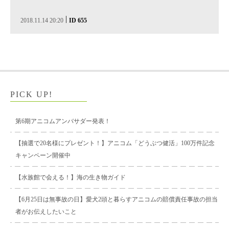
|
2018.11.14 20:20
ID 655
PICK UP!
第6期アニコムアンバサダー発表！
【抽選で20名様にプレゼント！】アニコム「どうぶつ健活」100万件記念
キャンペーン開催中
【水族館で会える！】海の生き物ガイド
【6月25日は無事故の日】愛犬2頭と暮らすアニコムの賠償責任事故の担当
者がお伝えしたいこと