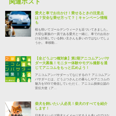
関連ポスト
愛犬と車でお出かけ！乗せるときの注意点
は？安全な乗せ方って？｜キャンペーン情報
も
桜も咲いてゴールデンウィークも近づいてきました。
大切な家族の一員である愛犬と一緒に、車でのお出か
けを計画している飼い主さんも多いのではないでしょ
うか。 車移動…
【全どうぶつ種対象】第2期アニコムアンバサ
ダー大募集！モニター体験やモデル撮影を通
じてアニコムをもっと広めよう！
アニコムアンバサダーってなにするの？ アニコムアン
バサダーとは、どうぶつさんとの暮らしやアニコムの
魅力をSNSで発信していただく、アニコム損保公認の
宣伝大使（ア…
柴犬を飼いたい人必見！柴犬のすべてを紹介
します！
日本犬といえば柴犬とイメージする人も多いのではな