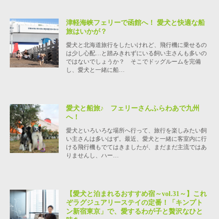
津軽海峡フェリーで函館へ！ 愛犬と快適な船
旅はいかが？
愛犬と北海道旅行をしたいけれど、飛行機に乗せるの
は少し心配…と踏みきれずにいる飼い主さんも多いの
ではないでしょうか？ そこでドッグルームを完備
し、愛犬と一緒に船…
愛犬と船旅♪ フェリーさんふらわあで九州
へ！
愛犬といろいろな場所へ行って、旅行を楽しみたい飼
い主さんは多いはず。最近、愛犬と一緒に客室内に行
ける飛行機もでてはきましたが、まだまだ主流ではあ
りませんし、ハー…
【愛犬と泊まれるおすすめ宿～vol.31～】これ
ぞラグジュアリーステイの定番！「キンプト
ン新宿東京」で、愛するわが子と贅沢なひと