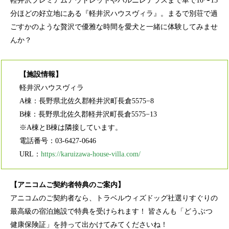
軽井沢プレミアムアウトレットやハルニレテラスまで車で10〜15
分ほどの好立地にある『軽井沢ハウスヴィラ』。まるで別荘で過
ごすかのような贅沢で優雅な時間を愛犬と一緒に体験してみませ
んか？
【施設情報】
軽井沢ハウスヴィラ
A棟：長野県北佐久郡軽井沢町長倉5575−8
B棟：長野県北佐久郡軽井沢町長倉5575−13
※A棟とB棟は隣接しています。
電話番号：03-6427-0646
URL：
https://karuizawa-house-villa.com/
【アニコムご契約者特典のご案内】
アニコムのご契約者なら、トラベルウィズドッグ社選りすぐりの
最高級の宿泊施設で特典を受けられます！ 皆さんも「どうぶつ
健康保険証」を持って出かけてみてくださいね！