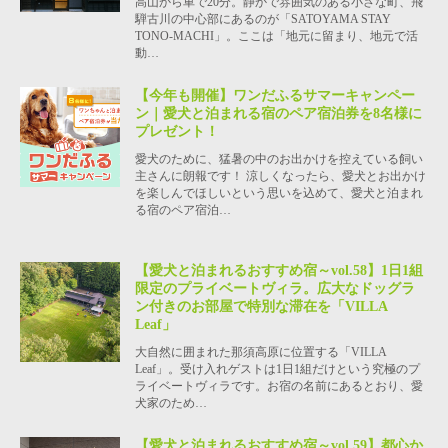
高山から車で20分。静かで雰囲気のある小さな町、飛
騨古川の中心部にあるのが「SATOYAMA STAY
TONO-MACHI」。ここは「地元に留まり、地元で活
動…
【今年も開催】ワンだふるサマーキャンペー
ン｜愛犬と泊まれる宿のペア宿泊券を8名様に
プレゼント！
愛犬のために、猛暑の中のお出かけを控えている飼い
主さんに朗報です！ 涼しくなったら、愛犬とお出かけ
を楽しんでほしいという思いを込めて、愛犬と泊まれ
る宿のペア宿泊…
【愛犬と泊まれるおすすめ宿～vol.58】1日1組
限定のプライベートヴィラ。広大なドッグラ
ン付きのお部屋で特別な滞在を「VILLA
Leaf」
大自然に囲まれた那須高原に位置する「VILLA
Leaf」。受け入れゲストは1日1組だけという究極のプ
ライベートヴィラです。お宿の名前にあるとおり、愛
犬家のため…
【愛犬と泊まれるおすすめ宿～vol.59】都心か