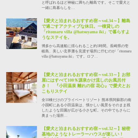
と呼ばれるほど神秘に満ちた離島です。そこで愛犬と
一緒に島暮らしを…
【愛犬と泊まれるおすすめ宿～vol.34～】離島
で過ごすアクティブな休日。一棟貸しの
「ritomaru villa @hatsuyama iki」で暮らすよ
うなステイを。
博多から高速船に揺られること約1時間。長崎県の壱
岐島、美しい玄界灘を見渡す場所に佇むのが「ritomaru
villa @hatsuyama iki」です。ロフ…
【愛犬と泊まれるおすすめ宿～vol.33～】お部
屋にはすべて100％源泉かけ流しのお風呂付
き！ 『小田温泉 離れの宿 花心』で愛犬とお
こもりステイ
全10棟だけのプライベートリゾート 熊本県阿蘇郡の南
小国町にある小田温泉は、懐かしい風景をそのまま残
したような田園が広がる小さな町。その中でもさらに
奥まった場所…
【愛犬と泊まれるおすすめ宿～vol.32～】秘密
基地のようなトレーラーハウスが楽しい！