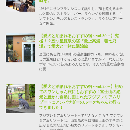
時を。
1981年にサンフランシスコで誕生し、70を超えるホテ
ルと80のレストラン、バー、ラウンジを展開する「キ
ンプトンホテルズ＆レストランツ」。ラグジュアリー
な雰囲気…
【愛犬と泊まれるおすすめ宿～vol.30～】究
極！？五つ星源泉の宿『最上高湯 善七乃
湯』で愛犬と一緒に湯治旅
全国にある約14,000軒の温泉旅館のうち、100％掛け流
しの源泉はどれくらいあると思いますか？ なんとわ
ずか1%という説もあるんだとか。そんな貴重な温泉宿
に愛…
【愛犬と泊まれるおすすめ宿～vol.28～】初め
てのワンちゃん旅にもおすすめ！富士山の絶
景と豊かな自然に囲まれたフジプレミアムリ
ゾートにアンバサダーのルークちゃんと行っ
てきました！
フジプレミアムリゾートってどんなところ？ フジプレ
ミアムリゾートは、山梨県の河口湖富士山のすそ野に
広がる広大な土地が魅力のリゾートホテル。ワンちゃ