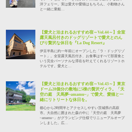
洋フェリー。実は愛犬や愛猫はもちろん、小動物さん
と一緒に乗船…
【愛犬と泊まれるおすすめ宿～Vol.44～】全室
露天風呂付きのドッグリゾートで愛犬とのん
びり贅沢な休日を『La Dog Resort』
伊豆半島に約一年前にオープンした「ラ・ドッグリゾ
ート」。全室露天風呂付き、お食事はすべて部屋食と
いう完全パーソナルな滞在を叶えてくれるリゾートホ
テルです。愛犬と…
【愛犬と泊まれるおすすめ宿～Vol.43～】東京
ドーム28個分の敷地に5棟の贅沢ヴィラ。「天
空の庭 天馬夢~amamu~」で愛犬、愛猫と一
緒にリトリートな休日を。
都心から2時間半とアクセスしやすい茨城県の高萩
市。大自然に囲まれた森の中に「天空の庭 天馬夢
~amamu~」がグランピング仕様でリニューアルオープ
ンしました。広…