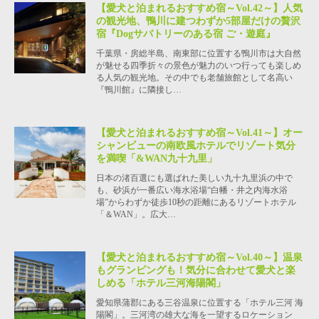
【愛犬と泊まれるおすすめ宿～Vol.42～】人気
の観光地、鴨川に建つわずか5部屋だけの贅沢
宿『Dogサバトリーのある宿 ご・遊庭』
千葉県・房総半島、南東部に位置する鴨川市は大自然
が魅せる四季折々の景色が魅力のいつ行っても楽しめ
る人気の観光地。その中でも老舗旅館として名高い
『鴨川館』に隣接し…
【愛犬と泊まれるおすすめ宿～Vol.41～】オー
シャンビューの南欧風ホテルでリゾート気分
を満喫「&WAN九十九里」
日本の渚百選にも選ばれた美しい九十九里浜の中で
も、砂浜が一番広い海水浴場“白幡・井之内海水浴
場”からわずか徒歩10秒の距離にあるリゾートホテル
「＆WAN」。広大…
【愛犬と泊まれるおすすめ宿～Vol.40～】温泉
もグランピングも！気分に合わせて愛犬と楽
しめる「ホテル三河海陽閣」
愛知県蒲郡にある三谷温泉に位置する「ホテル三河 海
陽閣」。三河湾の雄大な海を一望するロケーション