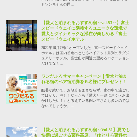
もワンちゃんの同…
【愛犬と泊まれるおすすめ宿～vol.53～】富士
スピードウェイに隣接するユニークな環境で
愛犬とダイナミックな滞在が楽しめる「富士
スピードウェイホテル」
2022年10月7日にオープンした「富士スピードウェイ
ホテル」は国内初進出となるハイアット系列のラグジ
ュアリーホテル。富士山が間近に望めるロケーション
だけでなく…
ワンだふるサマーキャンペーン｜愛犬と泊ま
れる宿のペア宿泊券を５名様にプレゼント！
酷暑が続いて、お散歩もままならず、家の中で過ごし
てばかり。涼しくなったら「愛犬と一緒に遠くへお出
かけしたい！」と考えている飼い主さんも多いのでは
ないでしょうか。…
【愛犬と泊まれるおすすめ宿～Vol.51】夏でも
快適に過ごせる蓼科高原。「ゆとりろ蓼科ホ