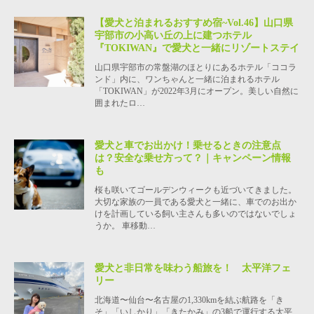
【愛犬と泊まれるおすすめ宿~Vol.46】山口県
宇部市の小高い丘の上に建つホテル
『TOKIWAN』で愛犬と一緒にリゾートステイ
山口県宇部市の常盤湖のほとりにあるホテル「ココラ
ンド」内に、ワンちゃんと一緒に泊まれるホテル
「TOKIWAN」が2022年3月にオープン。美しい自然に
囲まれたロ…
愛犬と車でお出かけ！乗せるときの注意点
は？安全な乗せ方って？｜キャンペーン情報
も
桜も咲いてゴールデンウィークも近づいてきました。
大切な家族の一員である愛犬と一緒に、車でのお出か
けを計画している飼い主さんも多いのではないでしょ
うか。 車移動…
愛犬と非日常を味わう船旅を！ 太平洋フェ
リー
北海道〜仙台〜名古屋の1,330kmを結ぶ航路を「き
そ」「いしかり」「きたかみ」の3船で運行する太平