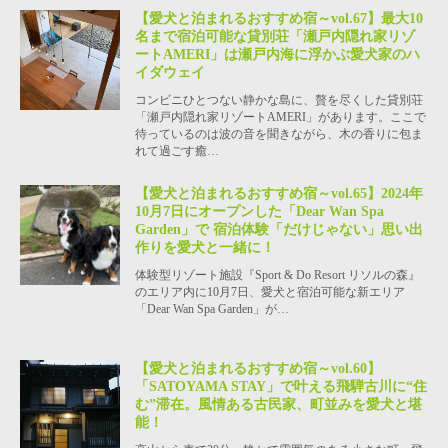
【愛犬と泊まれるおすすめ宿～vol.67】最大10
名まで宿泊可能な貸別荘「瀬戸内隠れ家リゾ
ートAMERI」は瀬戸内海に浮かぶ愛犬家のハ
イダウェイ
コンビニひとつない静かな島に、贅を尽くした貸別荘
「瀬戸内隠れ家リゾートAMERI」があります。ここで
待っているのは波の音を聞きながら、木の香りに包ま
れて過ごす癒…
【愛犬と泊まれるおすすめ宿～vol.65】2024年
10月7日にオープンした「Dear Wan Spa
Garden」で 宿泊体験「だけじゃない」思い出
作りを愛犬と一緒に！
体験型リゾート施設『Sport & Do Resort リソルの森』
のエリア内に10月7日、愛犬と宿泊可能な新エリア
「Dear Wan Spa Garden」が…
【愛犬と泊まれるおすすめ宿～vol.60】
「SATOYAMA STAY」で叶える飛騨古川に“住
む”滞在。風情ある古民家、町並みを愛犬と堪
能！