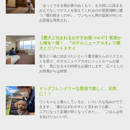
「ほっとできる我が家のぬくもり」を大切に心温まる
おもてなしでゲストを迎えてくれるのが琵琶湖畔に建
つ『暖灯館きくのや』。ワンちゃん用の温泉が付いた
お部屋も用意され…
【愛犬と泊まれるおすすめ宿~Vol.47】客室か
ら海を一望！ 『ホテルニューアカオ』で愛
犬とリゾートステイ
愛犬と一緒に泊まりたいという愛犬家からのリクエス
トを受け、ホテルニューアカオにペットルームが誕
生！ 気になるその内容をお届けします。 広々とした
お部屋からは紺碧…
ドッグフレンドリーな那須で楽しく、元気
に！！
ワンちゃんと暮らしていると、いろいろな悩みがでて
きます。「膝がはずれやすいと言われて心配」、「シ
ニアになって足腰が弱くなってきた」、「ごはんは何
をあげたらいいの…