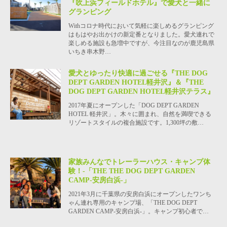
『吹上浜フィールドホテル』で愛犬と一緒に
グランピング
Withコロナ時代において気軽に楽しめるグランピング
はもはやお出かけの新定番となりました。愛犬連れで
楽しめる施設も急増中ですが、今注目なのが鹿児島県
いちき串木野…
愛犬とゆったり快適に過ごせる『THE DOG
DEPT GARDEN HOTEL軽井沢』＆『THE
DOG DEPT GARDEN HOTEL軽井沢テラス』
2017年夏にオープンした「DOG DEPT GARDEN
HOTEL 軽井沢」。木々に囲まれ、自然を満喫できる
リゾートスタイルの複合施設です。1,300坪の敷…
家族みんなでトレーラーハウス・キャンプ体
験！-「THE THE DOG DEPT GARDEN
CAMP-安房白浜-」
2021年3月に千葉県の安房白浜にオープンしたワンち
ゃん連れ専用のキャンプ場、「THE DOG DEPT
GARDEN CAMP-安房白浜-」。キャンプ初心者で…