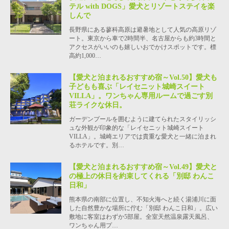
テル with DOGS」愛犬とリゾートステイを楽
しんで
長野県にある蓼科高原は避暑地として人気の高原リゾ
ート。東京から車で2時間半、名古屋からも約3時間と
アクセスがいいのも嬉しいおでかけスポットです。標
高約1,000…
【愛犬と泊まれるおすすめ宿～Vol.50】愛犬も
子どもも喜ぶ「レイセニット城崎スイート
VILLA」。ワンちゃん専用ルームで過ごす別
荘ライクな休日。
ガーデンプールを囲むように建てられたスタイリッシ
ュな外観が印象的な「レイセニット城崎スイート
VILLA」。城崎エリアでは貴重な愛犬と一緒に泊まれ
るホテルです。別…
【愛犬と泊まれるおすすめ宿～Vol.49】愛犬と
の極上の休日を約束してくれる「別邸 わんこ
日和」
熊本県の南部に位置し、不知火海へと続く湯浦川に面
した自然豊かな場所に佇む「別邸 わんこ日和」。広い
敷地に客室はわずか5部屋。全室天然温泉露天風呂、
ワンちゃん用プ…