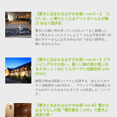
【愛犬と泊まれるおすすめ宿～vol.15～】「た
だいま」と帰りたくなるアットホームさが魅
力 ゆるり西伊豆
愛犬との旅に何を持っていけばいい？もし粗相した
ら？吠えちゃったらどうしよう？ そんな不安を持つ犬
旅ビギナーさんにおすすめなのが『ゆるり西伊豆』。
飼い主はもちろん…
【愛犬と泊まれるおすすめ宿～vol.16～】グラ
ンピングのその先へ。新しい旅の形が楽しめ
るスポット！ゆとりろガーデン北軽井沢 with
DOGS
標高1200mの高原リゾートに位置する「ゆとりろガー
デン北軽井沢 with DOGS」。アウトドアの開放感とホ
テルのサービス＆ホスピタリティが共存した「ハーフ
ア…
【愛犬と泊まれるおすすめ宿~Vol.48】暖かな
おもてなしの宿『暖灯館きくのや』で愛犬と
温泉三昧！