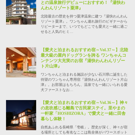
との温泉旅行デビューにおすすめ！『湯快わ
んわんリゾート粟津』
北陸最古の歴史を持つ粟津温泉に建つ『湯快わんわん
リゾート粟津』。ワンちゃん連れ旅行のビギナーから
リピーターまで、いつでもどこでも愛犬と一緒に過ご
せると人気のヒミ…
【愛犬と泊まれるおすすめ宿～Vol.37～】北陸
最大級の屋内ドッグランを誇る ワンちゃんコ
ンテンツ大充実のお宿『湯快わんわんリゾー
ト片山津』
ワンちゃんと泊まれる施設が少ない石川県に誕生した
待望のワンちゃん専用宿『湯快わんわんリゾート片山
津』。お部屋はもちろん、温泉でも一緒にいられる愛
犬ファーストなお…
【愛犬と泊まれるおすすめ宿～Vol.36～】神々
の息吹感じる離島で古民家ステイ。里やまの
一軒家「HOSHIZORA」で愛犬と一緒に田舎
暮らし体験！
自然あふれる長崎県「壱岐」。歴史が深く、神々が宿
る場所としても有名なここは島全体がパワースポット