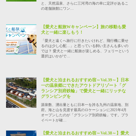
と、天然温泉、さらに三河湾の海の幸に定評があるこ
の老舗旅館にワン…
【愛犬と船旅Wキャンペーン】旅の移動も愛
犬と一緒に楽しもう！
「愛犬と遠くへ旅行に行きたいけれど、飛行機に乗せ
るのは少し心配…」と思っている飼い主さんも多いの
では？ 愛犬と一緒に船旅が楽しめる、フェリーという
選択はいかがで…
【愛犬と泊まれるおすすめ宿～Vol.39～】日本
一の温泉郷にできたアウトドアリゾート「グ
ランシア別府鉄輪」で愛犬と一緒にリッチな
グランピングを
源泉数、湧出量ともに日本一を誇る九州の温泉地、別
府。海と山を見渡す最高のロケーションに2021年4月
オープンしたのが「グランシア別府鉄輪」です。プラ
イベートが確…
【愛犬と泊まれるおすすめ宿～Vol.38～】愛犬