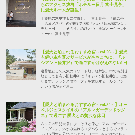
らのアクセス抜群「ホテル三日月 富士見亭」
に愛犬ルームが誕生！
千葉県の木更津市に位置し、「富士見亭」「龍宮亭」
「温泉／スパ」の3施設で構成された「龍宮城スパホ
テル三日月」。そのうちのひとつ、全室オーシャンビ
ューの「富士見亭…
【愛犬と泊まれるおすすめ宿～vol.26～】愛犬
も飼い主も喜ぶサービスがあちこちに。『ル
シアン旧軽井沢』で過ごすかけがえのない1日
避暑地として人気のリゾート地、軽井沢。中でも別荘
地として名高い旧軽井沢に『ルシアン旧軽井沢』はあ
ります。フランス語で「犬」を意味する「ルシアン」
という名が示す通…
【愛犬と泊まれるおすすめ宿～vol.54～】オー
ベルジュスタイルの「アルマガーデンドッグ
ス」で過ごす 愛犬との贅沢な休日
八ヶ岳の甲斐大泉にひっそりと佇む「アルマガーデン
ドッグス」。温かみ溢れるログハウスとまるでフラン
スの片田舎を思わせるようなコテージの2棟はどちら