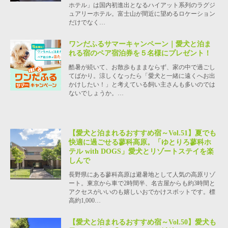
ホテル」は国内初進出となるハイアット系列のラグジ
ュアリーホテル。富士山が間近に望めるロケーション
だけでなく…
ワンだふるサマーキャンペーン｜愛犬と泊ま
れる宿のペア宿泊券を５名様にプレゼント！
酷暑が続いて、お散歩もままならず、家の中で過ごし
てばかり。涼しくなったら「愛犬と一緒に遠くへお出
かけしたい！」と考えている飼い主さんも多いのでは
ないでしょうか。…
【愛犬と泊まれるおすすめ宿～Vol.51】夏でも
快適に過ごせる蓼科高原。「ゆとりろ蓼科ホ
テル with DOGS」愛犬とリゾートステイを楽
しんで
長野県にある蓼科高原は避暑地として人気の高原リゾ
ート。東京から車で2時間半、名古屋からも約3時間と
アクセスがいいのも嬉しいおでかけスポットです。標
高約1,000…
【愛犬と泊まれるおすすめ宿～Vol.50】愛犬も