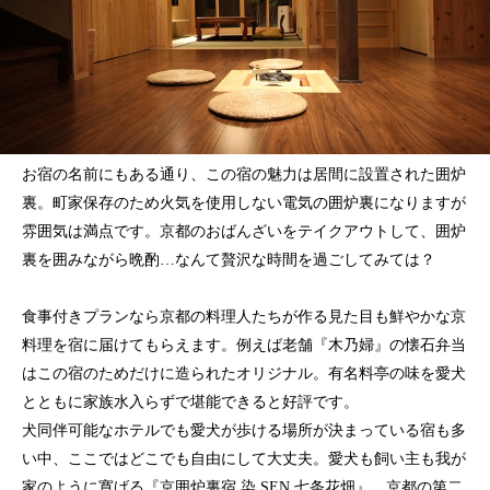
お宿の名前にもある通り、この宿の魅力は居間に設置された囲炉
裏。町家保存のため火気を使用しない電気の囲炉裏になりますが
雰囲気は満点です。京都のおばんざいをテイクアウトして、囲炉
裏を囲みながら晩酌…なんて贅沢な時間を過ごしてみては？
食事付きプランなら京都の料理人たちが作る見た目も鮮やかな京
料理を宿に届けてもらえます。例えば老舗『木乃婦』の懐石弁当
はこの宿のためだけに造られたオリジナル。有名料亭の味を愛犬
とともに家族水入らずで堪能できると好評です。
犬同伴可能なホテルでも愛犬が歩ける場所が決まっている宿も多
い中、ここではどこでも自由にして大丈夫。愛犬も飼い主も我が
家のように寛げる『京囲炉裏宿 染 SEN 七条花畑』、京都の第二