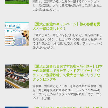
陽閣」。三河湾の雄大な海を一望するロケーション
と、天然温泉、さらに三河湾の海の幸に定評があるこ
の老舗旅館にワン…
【愛犬と船旅Wキャンペーン】旅の移動も愛
犬と一緒に楽しもう！
「愛犬と遠くへ旅行に行きたいけれど、飛行機に乗せ
るのは少し心配…」と思っている飼い主さんも多いの
では？ 愛犬と一緒に船旅が楽しめる、フェリーという
選択はいかがで…
【愛犬と泊まれるおすすめ宿～Vol.39～】日本
一の温泉郷にできたアウトドアリゾート「グ
ランシア別府鉄輪」で愛犬と一緒にリッチな
グランピングを
源泉数、湧出量ともに日本一を誇る九州の温泉地、別
府。海と山を見渡す最高のロケーションに2021年4月
オープンしたのが「グランシア別府鉄輪」です。プラ
イベートが確…