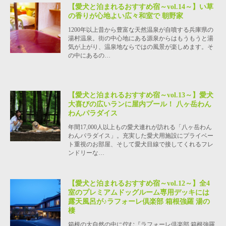
【愛犬と泊まれるおすすめ宿～vol.14～】い草
の香りが心地よい広々和室で 朝野家
1200年以上昔から豊富な天然温泉が自噴する兵庫県の
湯村温泉。街の中心地にある源泉からはもうもうと湯
気が上がり、温泉地ならではの風景が楽しめます。そ
の中にあるの…
【愛犬と泊まれるおすすめ宿～vol.13～】愛犬
大喜びの広いランに屋内プール！ 八ヶ岳わん
わんパラダイス
年間17,000人以上もの愛犬連れが訪れる「八ヶ岳わん
わんパラダイス」。充実した愛犬用施設にプライベー
ト重視のお部屋、そして愛犬目線で接してくれるフレ
ンドリーな…
【愛犬と泊まれるおすすめ宿～vol.12～】全4
室のプレミアムドッグルーム専用デッキには
露天風呂が♪ラフォーレ倶楽部 箱根強羅 湯の
棲
箱根の大自然の中に佇む『ラフォーレ倶楽部 箱根強羅