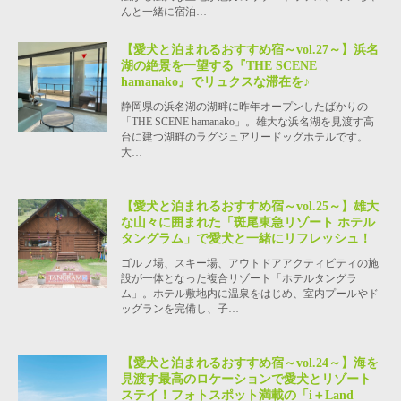
んと一緒に宿泊…
【愛犬と泊まれるおすすめ宿～vol.27～】浜名
湖の絶景を一望する『THE SCENE
hamanako』でリュクスな滞在を♪
静岡県の浜名湖の湖畔に昨年オープンしたばかりの
「THE SCENE hamanako」。雄大な浜名湖を見渡す高
台に建つ湖畔のラグジュアリードッグホテルです。
大…
【愛犬と泊まれるおすすめ宿～vol.25～】雄大
な山々に囲まれた「斑尾東急リゾート ホテル
タングラム」で愛犬と一緒にリフレッシュ！
ゴルフ場、スキー場、アウトドアアクティビティの施
設が一体となった複合リゾート「ホテルタングラ
ム」。ホテル敷地内に温泉をはじめ、室内プールやド
ッグランを完備し、子…
【愛犬と泊まれるおすすめ宿～vol.24～】海を
見渡す最高のロケーションで愛犬とリゾート
ステイ！フォトスポット満載の「i＋Land