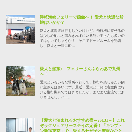
津軽海峡フェリーで函館へ！ 愛犬と快適な船
旅はいかが？
愛犬と北海道旅行をしたいけれど、飛行機に乗せるの
は少し心配…と踏みきれずにいる飼い主さんも多いの
ではないでしょうか？ そこでドッグルームを完備
し、愛犬と一緒に船…
愛犬と船旅♪ フェリーさんふらわあで九州
へ！
愛犬といろいろな場所へ行って、旅行を楽しみたい飼
い主さんは多いはず。最近、愛犬と一緒に客室内に行
ける飛行機もでてはきましたが、まだまだ主流ではあ
りませんし、ハー…
【愛犬と泊まれるおすすめ宿～vol.31～】これ
ぞラグジュアリーステイの定番！「キンプト
ン新宿東京」で、愛するわが子と贅沢なひと