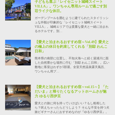
子どもも喜ぶ「レイセニット城崎スイート
VILLA」。ワンちゃん専用ルームで過ごす別
荘ライクな休日。
ガーデンプールを囲むように建てられたスタイリッシ
ュな外観が印象的な「レイセニット城崎スイート
VILLA」。城崎エリアでは貴重な愛犬と一緒に泊まれ
るホテルです。別…
【愛犬と泊まれるおすすめ宿～Vol.49】愛犬と
の極上の休日を約束してくれる「別邸 わんこ
日和」
熊本県の南部に位置し、不知火海へと続く湯浦川に面
した自然豊かな場所に佇む「別邸 わんこ日和」。広い
敷地に客室はわずか5部屋。全室天然温泉露天風呂、
ワンちゃん用プ…
【愛犬と泊まれるおすすめ宿～vol.15～】「た
だいま」と帰りたくなるアットホームさが魅
力 ゆるり西伊豆
愛犬との旅に何を持っていけばいい？もし粗相した
ら？吠えちゃったらどうしよう？ そんな不安を持つ犬
旅ビギナーさんにおすすめなのが『ゆるり西伊豆』。