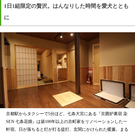
1日1組限定の贅沢。はんなりした時間を愛犬ととも
に
京都駅からタクシーで5分ほど。七条大宮にある『京囲炉裏宿 染
SEN 七条花畑』は築100年以上の京町家をリノベーションした一
軒宿。日が落ちると灯が灯る提灯、玄関にかけられた暖簾。まる