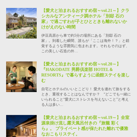
【愛犬と泊まれるおすすめ宿～vol.21～】クラ
シカルなアンティーク調ホテル「別邸 石の
家」で過ごすわが子とひとときも離れないか
けがえのない時間
伊豆高原から車で約5分の場所にある「別邸 石の
家」。到着した瞬間、誰もが「ここは海外！？」と錯
覚するような雰囲気に包まれます。それもそのはず、
この美しい石造の外…
【愛犬と泊まれるおすすめ宿～vol.20～】
『HAKODATE 男爵倶楽部 HOTEL＆
RESORTS』で暮らすように函館ステイを楽し
む
自宅とホテルのいいとこどり！ 愛犬を連れて旅をする
とき、重視することはなんですか？ “どこでも一緒に
いられること“愛犬にストレスを与えないこと”と考え
る人は多い…
【愛犬と泊まれるおすすめ宿～vol.19～】全室
源泉掛け流し露天風呂付きの『旅籠 彩く
ら』。 プライベート感が保たれた離れで優雅
なおこもりステイ。