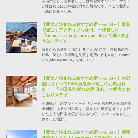
る場所としても有名なここは島全体がパワースポット
と呼ばれるほど神秘に満ちた離島です。そこで愛犬と
一緒に島暮らしを…
【愛犬と泊まれるおすすめ宿～vol.34～】離島
で過ごすアクティブな休日。一棟貸しの
「ritomaru villa @hatsuyama iki」で暮らすよ
うなステイを。
博多から高速船に揺られること約1時間。長崎県の壱
岐島、美しい玄界灘を見渡す場所に佇むのが「ritomaru
villa @hatsuyama iki」です。ロフ…
【愛犬と泊まれるおすすめ宿～vol.33～】お部
屋にはすべて100％源泉かけ流しのお風呂付
き！ 『小田温泉 離れの宿 花心』で愛犬とお
こもりステイ
全10棟だけのプライベートリゾート 熊本県阿蘇郡の南
小国町にある小田温泉は、懐かしい風景をそのまま残
したような田園が広がる小さな町。その中でもさらに
奥まった場所…
【愛犬と泊まれるおすすめ宿～vol.32～】秘密
基地のようなトレーラーハウスが楽しい！