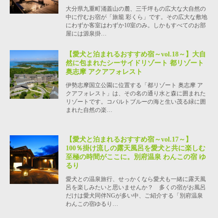
大分県九重町涌蓋山の麓、三千坪もの広大な大自然の
中に佇むお宿が「旅籠 彩くら」です。その広大な敷地
にわずか客室はわずか10室のみ。しかもすべてのお部
屋には源泉掛…
【愛犬と泊まれるおすすめ宿～vol.18～】大自
然に包まれたシーサイドリゾート 都リゾート
奥志摩 アクアフォレスト
伊勢志摩国立公園に位置する「都リゾート 奥志摩 ア
クアフォレスト」は、その名の通り水と森に囲まれた
リゾートです。コバルトブルーの海と生い茂る緑に囲
まれた自然の楽…
【愛犬と泊まれるおすすめ宿～vol.17～】
100％掛け流しの露天風呂を愛犬と共に楽しむ
至極の時間がここに。別府温泉 わんこの宿 ゆ
るり
愛犬との温泉旅行、せっかくなら愛犬も一緒に露天風
呂を楽しみたいと思いませんか？ 多くの宿がお風呂
だけは愛犬同伴NGが多い中、ご紹介する「別府温泉
わんこの宿ゆるり…