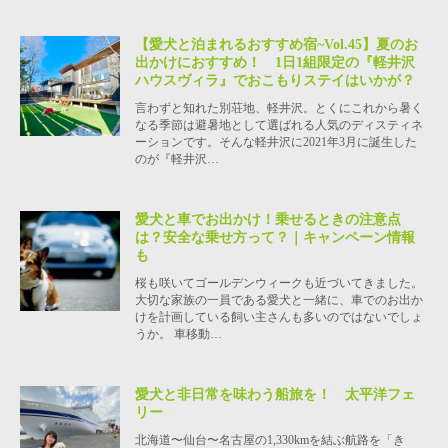
【愛犬と泊まれるおすすめ宿~Vol.45】夏のお
出かけにおすすめ！ 1日1組限定の『軽井沢
ハウスヴィラ』でおこもりステイはいかが？
言わずと知れた別荘地、軽井沢。とくにこれから暑く
なる季節は避暑地として選ばれる人気のディスティネ
ーションです。そんな軽井沢に2021年3月に誕生した
のが『軽井沢…
愛犬と車でお出かけ！乗せるときの注意点
は？安全な乗せ方って？｜キャンペーン情報
も
桜も咲いてゴールデンウィークも近づいてきました。
大切な家族の一員である愛犬と一緒に、車でのお出か
けを計画している飼い主さんも多いのではないでしょ
うか。 車移動…
愛犬と非日常を味わう船旅を！ 太平洋フェ
リー
北海道〜仙台〜名古屋の1,330kmを結ぶ航路を「き