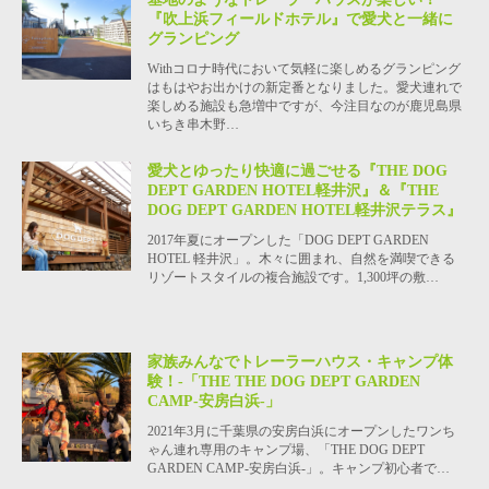
『吹上浜フィールドホテル』で愛犬と一緒に
グランピング
Withコロナ時代において気軽に楽しめるグランピング
はもはやお出かけの新定番となりました。愛犬連れで
楽しめる施設も急増中ですが、今注目なのが鹿児島県
いちき串木野…
愛犬とゆったり快適に過ごせる『THE DOG
DEPT GARDEN HOTEL軽井沢』＆『THE
DOG DEPT GARDEN HOTEL軽井沢テラス』
2017年夏にオープンした「DOG DEPT GARDEN
HOTEL 軽井沢」。木々に囲まれ、自然を満喫できる
リゾートスタイルの複合施設です。1,300坪の敷…
家族みんなでトレーラーハウス・キャンプ体
験！-「THE THE DOG DEPT GARDEN
CAMP-安房白浜-」
2021年3月に千葉県の安房白浜にオープンしたワンち
ゃん連れ専用のキャンプ場、「THE DOG DEPT
GARDEN CAMP-安房白浜-」。キャンプ初心者で…