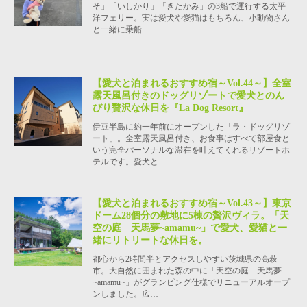
そ」「いしかり」「きたかみ」の3船で運行する太平
洋フェリー。実は愛犬や愛猫はもちろん、小動物さん
と一緒に乗船…
【愛犬と泊まれるおすすめ宿～Vol.44～】全室
露天風呂付きのドッグリゾートで愛犬とのん
びり贅沢な休日を『La Dog Resort』
伊豆半島に約一年前にオープンした「ラ・ドッグリゾ
ート」。全室露天風呂付き、お食事はすべて部屋食と
いう完全パーソナルな滞在を叶えてくれるリゾートホ
テルです。愛犬と…
【愛犬と泊まれるおすすめ宿～Vol.43～】東京
ドーム28個分の敷地に5棟の贅沢ヴィラ。「天
空の庭 天馬夢~amamu~」で愛犬、愛猫と一
緒にリトリートな休日を。
都心から2時間半とアクセスしやすい茨城県の高萩
市。大自然に囲まれた森の中に「天空の庭 天馬夢
~amamu~」がグランピング仕様でリニューアルオープ
ンしました。広…