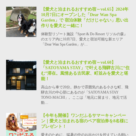
【愛犬と泊まれるおすすめ宿～vol.65】2024年
10月7日にオープンした「Dear Wan Spa
Garden」で 宿泊体験「だけじゃない」思い出
作りを愛犬と一緒に！
体験型リゾート施設『Sport & Do Resort リソルの森』
のエリア内に10月7日、愛犬と宿泊可能な新エリア
「Dear Wan Spa Garden」が…
【愛犬と泊まれるおすすめ宿～vol.60】
「SATOYAMA STAY」で叶える飛騨古川に“住
む”滞在。風情ある古民家、町並みを愛犬と堪
能！
高山から車で20分。静かで雰囲気のある小さな町、飛
騨古川の中心部にあるのが「SATOYAMA STAY
TONO-MACHI」。ここは「地元に留まり、地元で活
動…
【今年も開催】ワンだふるサマーキャンペー
ン｜愛犬と泊まれる宿のペア宿泊券を8名様に
プレゼント！
愛犬のために、猛暑の中のお出かけを控えている飼い