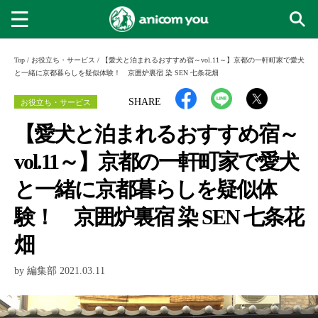
Top
/
お役立ち・サービス
/
【愛犬と泊まれるおすすめ宿～vol.11～】京都の一軒町家で愛犬
と一緒に京都暮らしを疑似体験！ 京囲炉裏宿 染 SEN 七条花畑
お役立ち・サービス
SHARE
【愛犬と泊まれるおすすめ宿～
vol.11～】京都の一軒町家で愛犬
と一緒に京都暮らしを疑似体
験！ 京囲炉裏宿 染 SEN 七条花
畑
by 編集部 2021.03.11