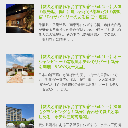
【愛犬と泊まれるおすすめ宿～Vol.42～】人気
の観光地、鴨川に建つわずか5部屋だけの贅沢
宿『Dogサバトリーのある宿 ご・遊庭』
千葉県・房総半島、南東部に位置する鴨川市は大自然
が魅せる四季折々の景色が魅力のいつ行っても楽しめ
る人気の観光地。その中でも老舗旅館として名高い
『鴨川館』に隣接し…
【愛犬と泊まれるおすすめ宿～Vol.41～】オー
シャンビューの南欧風ホテルでリゾート気分
を満喫「&WAN九十九里」
日本の渚百選にも選ばれた美しい九十九里浜の中で
も、砂浜が一番広い海水浴場“白幡・井之内海水浴
場”からわずか徒歩10秒の距離にあるリゾートホテル
「＆WAN」。広大…
【愛犬と泊まれるおすすめ宿～Vol.40～】温泉
もグランピングも！気分に合わせて愛犬と楽
しめる「ホテル三河海陽閣」
愛知県蒲郡にある三谷温泉に位置する「ホテル三河 海