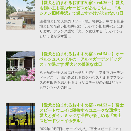
【愛犬と泊まれるおすすめ宿～vol.26～】愛犬
も飼い主も喜ぶサービスがあちこちに。『ル
シアン旧軽井沢』で過ごすかけがえのない1日
避暑地として人気のリゾート地、軽井沢。中でも別荘
地として名高い旧軽井沢に『ルシアン旧軽井沢』はあ
ります。フランス語で「犬」を意味する「ルシアン」
という名が示す通…
【愛犬と泊まれるおすすめ宿～vol.54～】オー
ベルジュスタイルの「アルマガーデンドッグ
ス」で過ごす 愛犬との贅沢な休日
八ヶ岳の甲斐大泉にひっそりと佇む「アルマガーデン
ドッグス」。温かみ溢れるログハウスとまるでフラン
スの片田舎を思わせるようなコテージの2棟はどちら
もワンちゃんの同…
【愛犬と泊まれるおすすめ宿～vol.53～】富士
スピードウェイに隣接するユニークな環境で
愛犬とダイナミックな滞在が楽しめる「富士
スピードウェイホテル」
2022年10月7日にオープンした「富士スピードウェイ