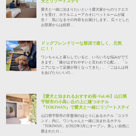
犬とリゾートステイ
愛犬と一緒に泊まりたいという愛犬家からのリクエス
トを受け、ホテルニューアカオにペットルームが誕
生！ 気になるその内容をお届けします。 広々とした
お部屋からは紺碧…
ドッグフレンドリーな那須で楽しく、元気
に！！
ワンちゃんと暮らしていると、いろいろな悩みがでて
きます。「膝がはずれやすいと言われて心配」、「シ
ニアになって足腰が弱くなってきた」、「ごはんは何
をあげたらいいの…
【愛犬と泊まれるおすすめ宿~Vol.46】山口県
宇部市の小高い丘の上に建つホテル
『TOKIWAN』で愛犬と一緒にリゾートステイ
山口県宇部市の常盤湖のほとりにあるホテル「ココラ
ンド」内に、ワンちゃんと一緒に泊まれるホテル
「TOKIWAN」が2022年3月にオープン。美しい自然に
囲まれたロ…