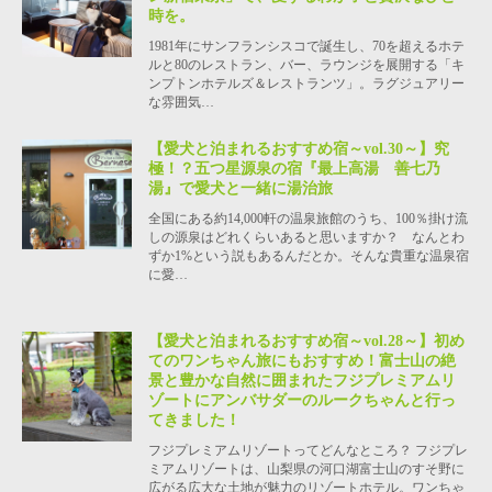
時を。
1981年にサンフランシスコで誕生し、70を超えるホテ
ルと80のレストラン、バー、ラウンジを展開する「キ
ンプトンホテルズ＆レストランツ」。ラグジュアリー
な雰囲気…
【愛犬と泊まれるおすすめ宿～vol.30～】究
極！？五つ星源泉の宿『最上高湯 善七乃
湯』で愛犬と一緒に湯治旅
全国にある約14,000軒の温泉旅館のうち、100％掛け流
しの源泉はどれくらいあると思いますか？ なんとわ
ずか1%という説もあるんだとか。そんな貴重な温泉宿
に愛…
【愛犬と泊まれるおすすめ宿～vol.28～】初め
てのワンちゃん旅にもおすすめ！富士山の絶
景と豊かな自然に囲まれたフジプレミアムリ
ゾートにアンバサダーのルークちゃんと行っ
てきました！
フジプレミアムリゾートってどんなところ？ フジプレ
ミアムリゾートは、山梨県の河口湖富士山のすそ野に
広がる広大な土地が魅力のリゾートホテル。ワンちゃ