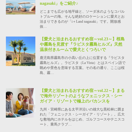
nagasaki」をご紹介♪
どこまでも広がる地平線と、ソーダ水のようなコバル
トブルーの海。そんな絶好のロケーションに愛犬とお
泊まりできるのが「i＋Land nagasaki」です。開放感
抜…
【愛犬と泊まれるおすすめ宿～vol.23～】桜島
や霧島を見渡す『ラビスタ霧島ヒルズ』天然
温泉付きルームで愛犬とくつろいで
鹿児島県霧島市の小高い丘の上に位置する『ラビスタ
霧島ヒルズ』。ラビスタ（La Vista）とはスペイン語で
眺めや景色を意味する言葉。その名の通り、ここは桜
島、霧…
【愛犬と泊まれるおすすめ宿～vol.22～】まる
で海外リゾートのようなフェニックス・シー
ガイア・リゾートで極上のバカンスを
九州・宮崎県にある太平洋沿いの雄大な黒松林に囲ま
れた「フェニックス・シーガイア・リゾート」。広大
な敷地内にホテルをはじめ、ゴルフコースやテニスコ
ート、乗馬クラブ…