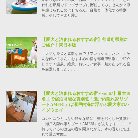
われる那須でドッグサップに挑戦してみませんか？涼
を感じられるのはもちろん、自然と一体化する特別
感。そして何より愛…
【愛犬と泊まれるおすすめ宿】都道府県別に
ご紹介！東日本版
「大切な愛犬と素敵な宿でリフレッシュしたい！」そ
んな飼い主さんにおすすめの宿を都道府県別にご紹介
します！温泉、絶景、おいしい食事…魅力あふれる宿
を厳選しました。…
【愛犬と泊まれるおすすめ宿～vol.67】最大10
名まで宿泊可能な貸別荘「瀬戸内隠れ家リゾ
ートAMERI」は瀬戸内海に浮かぶ愛犬家のハ
イダウェイ
コンビニひとつない静かな島に、贅を尽くした貸別荘
「瀬戸内隠れ家リゾートAMERI」があります。ここで
待っているのは波の音を聞きながら、木の香りに包ま
れて過ごす癒…