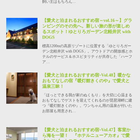
飼い主はもちろん…
【愛犬と泊まれるおすすめ宿～vol.16～】グラ
ンピングのその先へ。新しい旅の形が楽しめ
るスポット！ゆとりろガーデン北軽井沢 with
DOGS
標高1200mの高原リゾートに位置する「ゆとりろガー
デン北軽井沢 with DOGS」。アウトドアの開放感とホ
テルのサービス＆ホスピタリティが共存した「ハーフ
ア…
【愛犬と泊まれるおすすめ宿~Vol.48】暖かな
おもてなしの宿『暖灯館きくのや』で愛犬と
温泉三昧！
「ほっとできる我が家のぬくもり」を大切に心温まる
おもてなしでゲストを迎えてくれるのが琵琶湖畔に建
つ『暖灯館きくのや』。ワンちゃん用の温泉が付いた
お部屋も用意され…
【愛犬と泊まれるおすすめ宿~Vol.47】客室か
ら海を一望！ 『ホテルニューアカオ』で愛