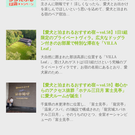
主さんに朗報です！ 涼しくなったら、愛犬とお出かけ
を楽しんでほしいという思いを込めて、愛犬と泊まれ
る宿のペア宿泊…
【愛犬と泊まれるおすすめ宿～vol.58】1日1組
限定のプライベートヴィラ。広大なドッグラ
ン付きのお部屋で特別な滞在を「VILLA
Leaf」
大自然に囲まれた那須高原に位置する「VILLA
Leaf」。受け入れゲストは1日1組だけという究極のプ
ライベートヴィラです。お宿の名前にあるとおり、愛
犬家のため…
【愛犬と泊まれるおすすめ宿～vol.59】都心か
らのアクセス抜群「ホテル三日月 富士見亭」
に愛犬ルームが誕生！
千葉県の木更津市に位置し、「富士見亭」「龍宮亭」
「温泉／スパ」の3施設で構成された「龍宮城スパホ
テル三日月」。そのうちのひとつ、全室オーシャンビ
ューの「富士見亭…