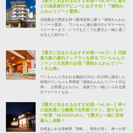
【愛犬と泊まれるおすすめ宿～Vol.38～】愛犬
との温泉旅行デビューにおすすめ！『湯快わ
んわんリゾート粟津』
北陸最古の歴史を持つ粟津温泉に建つ『湯快わんわん
リゾート粟津』。ワンちゃん連れ旅行のビギナーから
リピーターまで、いつでもどこでも愛犬と一緒に過ご
せると人気のヒミ…
【愛犬と泊まれるおすすめ宿～Vol.37～】北陸
最大級の屋内ドッグランを誇る ワンちゃんコ
ンテンツ大充実のお宿『湯快わんわんリゾー
ト片山津』
ワンちゃんと泊まれる施設が少ない石川県に誕生した
待望のワンちゃん専用宿『湯快わんわんリゾート片山
津』。お部屋はもちろん、温泉でも一緒にいられる愛
犬ファーストなお…
【愛犬と泊まれるおすすめ宿～Vol.36～】神々
の息吹感じる離島で古民家ステイ。里やまの
一軒家「HOSHIZORA」で愛犬と一緒に田舎
暮らし体験！
自然あふれる長崎県「壱岐」。歴史が深く、神々が宿