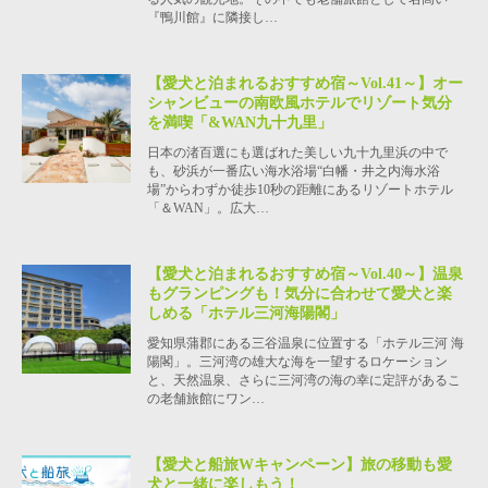
『鴨川館』に隣接し…
【愛犬と泊まれるおすすめ宿～Vol.41～】オー
シャンビューの南欧風ホテルでリゾート気分
を満喫「&WAN九十九里」
日本の渚百選にも選ばれた美しい九十九里浜の中で
も、砂浜が一番広い海水浴場“白幡・井之内海水浴
場”からわずか徒歩10秒の距離にあるリゾートホテル
「＆WAN」。広大…
【愛犬と泊まれるおすすめ宿～Vol.40～】温泉
もグランピングも！気分に合わせて愛犬と楽
しめる「ホテル三河海陽閣」
愛知県蒲郡にある三谷温泉に位置する「ホテル三河 海
陽閣」。三河湾の雄大な海を一望するロケーション
と、天然温泉、さらに三河湾の海の幸に定評があるこ
の老舗旅館にワン…
【愛犬と船旅Wキャンペーン】旅の移動も愛
犬と一緒に楽しもう！