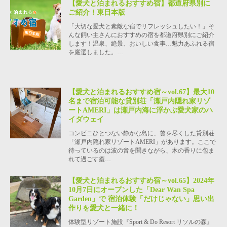
【愛犬と泊まれるおすすめ宿】都道府県別に
ご紹介！東日本版
「大切な愛犬と素敵な宿でリフレッシュしたい！」そ
んな飼い主さんにおすすめの宿を都道府県別にご紹介
します！温泉、絶景、おいしい食事…魅力あふれる宿
を厳選しました。…
【愛犬と泊まれるおすすめ宿～vol.67】最大10
名まで宿泊可能な貸別荘「瀬戸内隠れ家リゾ
ートAMERI」は瀬戸内海に浮かぶ愛犬家のハ
イダウェイ
コンビニひとつない静かな島に、贅を尽くした貸別荘
「瀬戸内隠れ家リゾートAMERI」があります。ここで
待っているのは波の音を聞きながら、木の香りに包ま
れて過ごす癒…
【愛犬と泊まれるおすすめ宿～vol.65】2024年
10月7日にオープンした「Dear Wan Spa
Garden」で 宿泊体験「だけじゃない」思い出
作りを愛犬と一緒に！
体験型リゾート施設『Sport & Do Resort リソルの森』