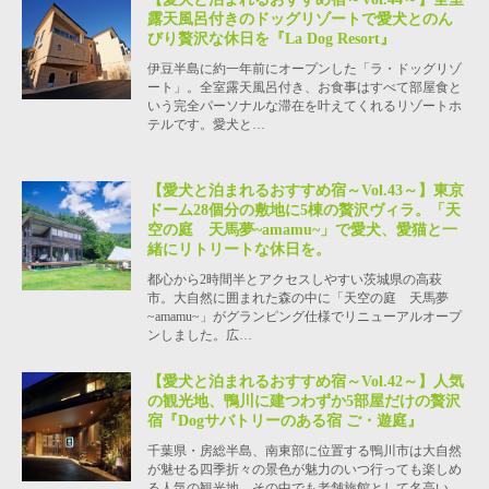
露天風呂付きのドッグリゾートで愛犬とのん
びり贅沢な休日を『La Dog Resort』
伊豆半島に約一年前にオープンした「ラ・ドッグリゾ
ート」。全室露天風呂付き、お食事はすべて部屋食と
いう完全パーソナルな滞在を叶えてくれるリゾートホ
テルです。愛犬と…
【愛犬と泊まれるおすすめ宿～Vol.43～】東京
ドーム28個分の敷地に5棟の贅沢ヴィラ。「天
空の庭 天馬夢~amamu~」で愛犬、愛猫と一
緒にリトリートな休日を。
都心から2時間半とアクセスしやすい茨城県の高萩
市。大自然に囲まれた森の中に「天空の庭 天馬夢
~amamu~」がグランピング仕様でリニューアルオープ
ンしました。広…
【愛犬と泊まれるおすすめ宿～Vol.42～】人気
の観光地、鴨川に建つわずか5部屋だけの贅沢
宿『Dogサバトリーのある宿 ご・遊庭』
千葉県・房総半島、南東部に位置する鴨川市は大自然
が魅せる四季折々の景色が魅力のいつ行っても楽しめ
る人気の観光地。その中でも老舗旅館として名高い