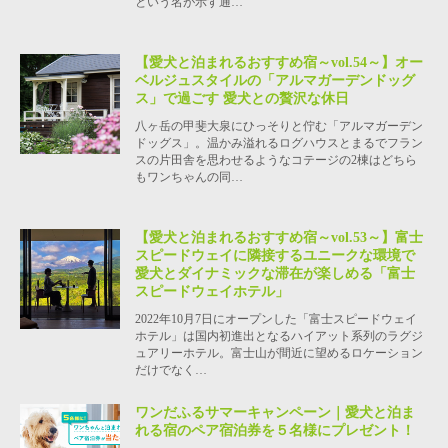
という名が示す通…
【愛犬と泊まれるおすすめ宿～vol.54～】オー
ベルジュスタイルの「アルマガーデンドッグ
ス」で過ごす 愛犬との贅沢な休日
八ヶ岳の甲斐大泉にひっそりと佇む「アルマガーデン
ドッグス」。温かみ溢れるログハウスとまるでフラン
スの片田舎を思わせるようなコテージの2棟はどちら
もワンちゃんの同…
【愛犬と泊まれるおすすめ宿～vol.53～】富士
スピードウェイに隣接するユニークな環境で
愛犬とダイナミックな滞在が楽しめる「富士
スピードウェイホテル」
2022年10月7日にオープンした「富士スピードウェイ
ホテル」は国内初進出となるハイアット系列のラグジ
ュアリーホテル。富士山が間近に望めるロケーション
だけでなく…
ワンだふるサマーキャンペーン｜愛犬と泊ま
れる宿のペア宿泊券を５名様にプレゼント！