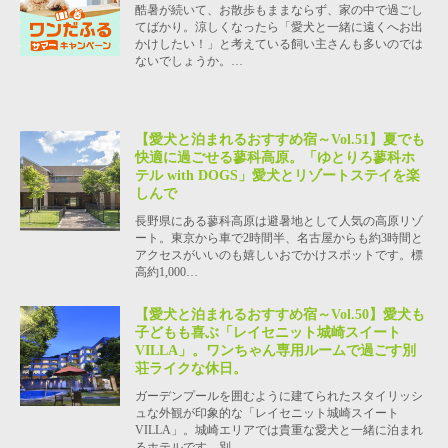
酷暑が続いて、お散歩もままならず、家の中で過ごし
てばかり。涼しくなったら「愛犬と一緒に遠くへお出
かけしたい！」と考えている飼い主さんも多いのでは
ないでしょうか。…
【愛犬と泊まれるおすすめ宿～Vol.51】夏でも
快適に過ごせる蓼科高原。「ゆとりろ蓼科ホ
テル with DOGS」愛犬とリゾートステイを楽
しんで
長野県にある蓼科高原は避暑地として人気の高原リゾ
ート。東京から車で2時間半、名古屋からも約3時間と
アクセスがいいのも嬉しいおでかけスポットです。標
高約1,000…
【愛犬と泊まれるおすすめ宿～Vol.50】愛犬も
子どもも喜ぶ「レイセニット城崎スイート
VILLA」。ワンちゃん専用ルームで過ごす別
荘ライクな休日。
ガーデンプールを囲むように建てられたスタイリッシ
ュな外観が印象的な「レイセニット城崎スイート
VILLA」。城崎エリアでは貴重な愛犬と一緒に泊まれ
るホテルです。別…