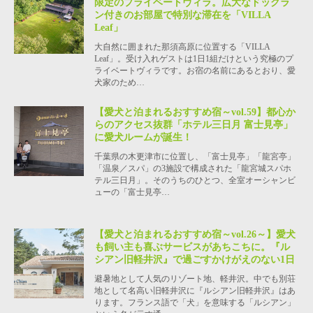
限定のプライベートヴィラ。広大なドッグラ
ン付きのお部屋で特別な滞在を「VILLA
Leaf」
大自然に囲まれた那須高原に位置する「VILLA
Leaf」。受け入れゲストは1日1組だけという究極のプ
ライベートヴィラです。お宿の名前にあるとおり、愛
犬家のため…
【愛犬と泊まれるおすすめ宿～vol.59】都心か
らのアクセス抜群「ホテル三日月 富士見亭」
に愛犬ルームが誕生！
千葉県の木更津市に位置し、「富士見亭」「龍宮亭」
「温泉／スパ」の3施設で構成された「龍宮城スパホ
テル三日月」。そのうちのひとつ、全室オーシャンビ
ューの「富士見亭…
【愛犬と泊まれるおすすめ宿～vol.26～】愛犬
も飼い主も喜ぶサービスがあちこちに。『ル
シアン旧軽井沢』で過ごすかけがえのない1日
避暑地として人気のリゾート地、軽井沢。中でも別荘
地として名高い旧軽井沢に『ルシアン旧軽井沢』はあ
ります。フランス語で「犬」を意味する「ルシアン」