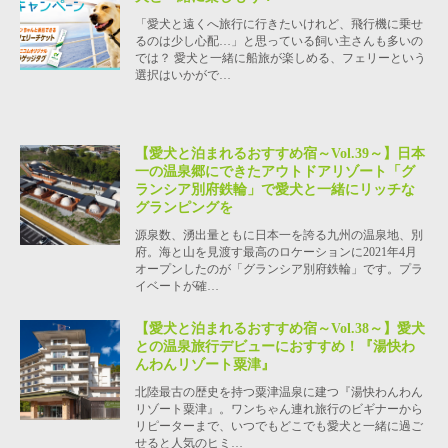
「愛犬と遠くへ旅行に行きたいけれど、飛行機に乗せ
るのは少し心配…」と思っている飼い主さんも多いの
では？ 愛犬と一緒に船旅が楽しめる、フェリーという
選択はいかがで…
【愛犬と泊まれるおすすめ宿～Vol.39～】日本
一の温泉郷にできたアウトドアリゾート「グ
ランシア別府鉄輪」で愛犬と一緒にリッチな
グランピングを
源泉数、湧出量ともに日本一を誇る九州の温泉地、別
府。海と山を見渡す最高のロケーションに2021年4月
オープンしたのが「グランシア別府鉄輪」です。プラ
イベートが確…
【愛犬と泊まれるおすすめ宿～Vol.38～】愛犬
との温泉旅行デビューにおすすめ！『湯快わ
んわんリゾート粟津』
北陸最古の歴史を持つ粟津温泉に建つ『湯快わんわん
リゾート粟津』。ワンちゃん連れ旅行のビギナーから
リピーターまで、いつでもどこでも愛犬と一緒に過ご
せると人気のヒミ…