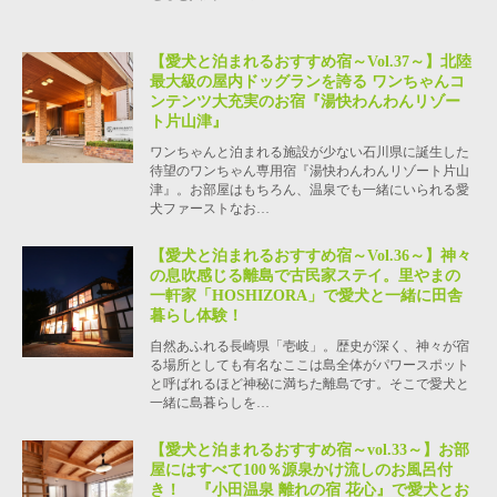
【愛犬と泊まれるおすすめ宿～Vol.37～】北陸
最大級の屋内ドッグランを誇る ワンちゃんコ
ンテンツ大充実のお宿『湯快わんわんリゾー
ト片山津』
ワンちゃんと泊まれる施設が少ない石川県に誕生した
待望のワンちゃん専用宿『湯快わんわんリゾート片山
津』。お部屋はもちろん、温泉でも一緒にいられる愛
犬ファーストなお…
【愛犬と泊まれるおすすめ宿～Vol.36～】神々
の息吹感じる離島で古民家ステイ。里やまの
一軒家「HOSHIZORA」で愛犬と一緒に田舎
暮らし体験！
自然あふれる長崎県「壱岐」。歴史が深く、神々が宿
る場所としても有名なここは島全体がパワースポット
と呼ばれるほど神秘に満ちた離島です。そこで愛犬と
一緒に島暮らしを…
【愛犬と泊まれるおすすめ宿～vol.33～】お部
屋にはすべて100％源泉かけ流しのお風呂付
き！ 『小田温泉 離れの宿 花心』で愛犬とお