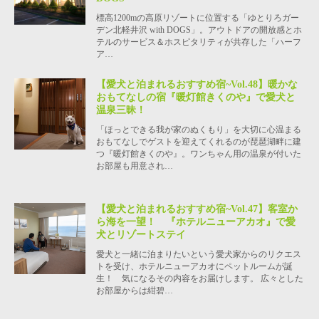
標高1200mの高原リゾートに位置する「ゆとりろガー
デン北軽井沢 with DOGS」。アウトドアの開放感とホ
テルのサービス＆ホスピタリティが共存した「ハーフ
ア…
【愛犬と泊まれるおすすめ宿~Vol.48】暖かな
おもてなしの宿『暖灯館きくのや』で愛犬と
温泉三昧！
「ほっとできる我が家のぬくもり」を大切に心温まる
おもてなしでゲストを迎えてくれるのが琵琶湖畔に建
つ『暖灯館きくのや』。ワンちゃん用の温泉が付いた
お部屋も用意され…
【愛犬と泊まれるおすすめ宿~Vol.47】客室か
ら海を一望！ 『ホテルニューアカオ』で愛
犬とリゾートステイ
愛犬と一緒に泊まりたいという愛犬家からのリクエス
トを受け、ホテルニューアカオにペットルームが誕
生！ 気になるその内容をお届けします。 広々とした
お部屋からは紺碧…