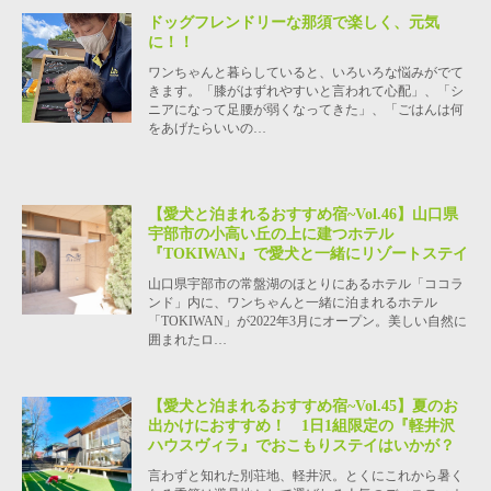
ドッグフレンドリーな那須で楽しく、元気
に！！
ワンちゃんと暮らしていると、いろいろな悩みがでて
きます。「膝がはずれやすいと言われて心配」、「シ
ニアになって足腰が弱くなってきた」、「ごはんは何
をあげたらいいの…
【愛犬と泊まれるおすすめ宿~Vol.46】山口県
宇部市の小高い丘の上に建つホテル
『TOKIWAN』で愛犬と一緒にリゾートステイ
山口県宇部市の常盤湖のほとりにあるホテル「ココラ
ンド」内に、ワンちゃんと一緒に泊まれるホテル
「TOKIWAN」が2022年3月にオープン。美しい自然に
囲まれたロ…
【愛犬と泊まれるおすすめ宿~Vol.45】夏のお
出かけにおすすめ！ 1日1組限定の『軽井沢
ハウスヴィラ』でおこもりステイはいかが？
言わずと知れた別荘地、軽井沢。とくにこれから暑く