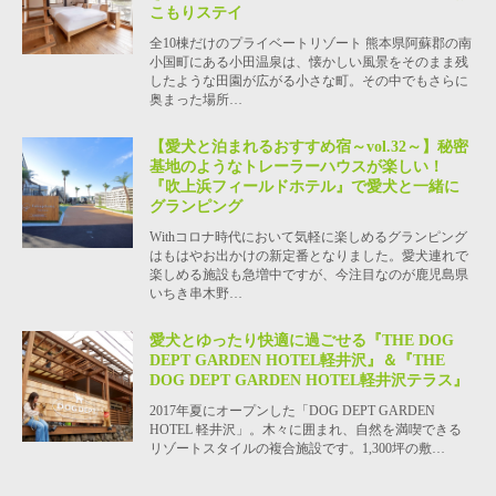
こもりステイ
全10棟だけのプライベートリゾート 熊本県阿蘇郡の南
小国町にある小田温泉は、懐かしい風景をそのまま残
したような田園が広がる小さな町。その中でもさらに
奥まった場所…
【愛犬と泊まれるおすすめ宿～vol.32～】秘密
基地のようなトレーラーハウスが楽しい！
『吹上浜フィールドホテル』で愛犬と一緒に
グランピング
Withコロナ時代において気軽に楽しめるグランピング
はもはやお出かけの新定番となりました。愛犬連れで
楽しめる施設も急増中ですが、今注目なのが鹿児島県
いちき串木野…
愛犬とゆったり快適に過ごせる『THE DOG
DEPT GARDEN HOTEL軽井沢』＆『THE
DOG DEPT GARDEN HOTEL軽井沢テラス』
2017年夏にオープンした「DOG DEPT GARDEN
HOTEL 軽井沢」。木々に囲まれ、自然を満喫できる
リゾートスタイルの複合施設です。1,300坪の敷…