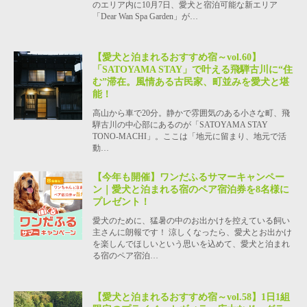
のエリア内に10月7日、愛犬と宿泊可能な新エリア
「Dear Wan Spa Garden」が…
【愛犬と泊まれるおすすめ宿～vol.60】
「SATOYAMA STAY」で叶える飛騨古川に“住
む”滞在。風情ある古民家、町並みを愛犬と堪
能！
高山から車で20分。静かで雰囲気のある小さな町、飛
騨古川の中心部にあるのが「SATOYAMA STAY
TONO-MACHI」。ここは「地元に留まり、地元で活
動…
【今年も開催】ワンだふるサマーキャンペー
ン｜愛犬と泊まれる宿のペア宿泊券を8名様に
プレゼント！
愛犬のために、猛暑の中のお出かけを控えている飼い
主さんに朗報です！ 涼しくなったら、愛犬とお出かけ
を楽しんでほしいという思いを込めて、愛犬と泊まれ
る宿のペア宿泊…
【愛犬と泊まれるおすすめ宿～vol.58】1日1組