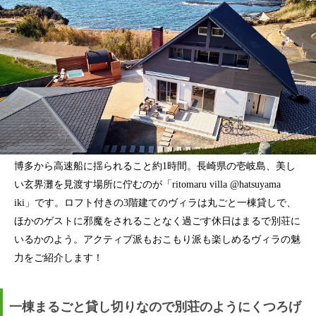
博多から高速船に揺られること約1時間。長崎県の壱岐島、美し
い玄界灘を見渡す場所に佇むのが「ritomaru villa @hatsuyama
iki」です。ロフト付きの3階建てのヴィラは丸ごと一棟貸しで、
ほかのゲストに邪魔をされることなく過ごす休日はまるで別荘に
いるかのよう。アクティブ派もおこもり派も楽しめるヴィラの魅
力をご紹介します！
一棟まるごと貸し切りなので別荘のようにくつろげ