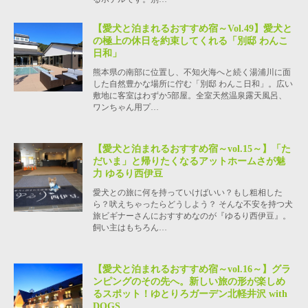
【愛犬と泊まれるおすすめ宿～Vol.49】愛犬と
の極上の休日を約束してくれる「別邸 わんこ
日和」
熊本県の南部に位置し、不知火海へと続く湯浦川に面
した自然豊かな場所に佇む「別邸 わんこ日和」。広い
敷地に客室はわずか5部屋。全室天然温泉露天風呂、
ワンちゃん用プ…
【愛犬と泊まれるおすすめ宿～vol.15～】「た
だいま」と帰りたくなるアットホームさが魅
力 ゆるり西伊豆
愛犬との旅に何を持っていけばいい？もし粗相した
ら？吠えちゃったらどうしよう？ そんな不安を持つ犬
旅ビギナーさんにおすすめなのが『ゆるり西伊豆』。
飼い主はもちろん…
【愛犬と泊まれるおすすめ宿～vol.16～】グラ
ンピングのその先へ。新しい旅の形が楽しめ
るスポット！ゆとりろガーデン北軽井沢 with
DOGS