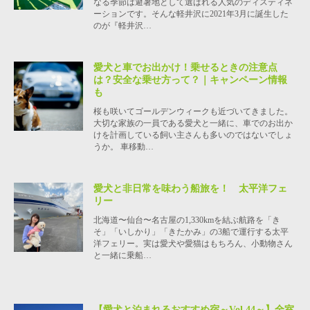
なる季節は避暑地として選ばれる人気のディスティネ
ーションです。そんな軽井沢に2021年3月に誕生した
のが『軽井沢…
愛犬と車でお出かけ！乗せるときの注意点
は？安全な乗せ方って？｜キャンペーン情報
も
桜も咲いてゴールデンウィークも近づいてきました。
大切な家族の一員である愛犬と一緒に、車でのお出か
けを計画している飼い主さんも多いのではないでしょ
うか。 車移動…
愛犬と非日常を味わう船旅を！ 太平洋フェ
リー
北海道〜仙台〜名古屋の1,330kmを結ぶ航路を「き
そ」「いしかり」「きたかみ」の3船で運行する太平
洋フェリー。実は愛犬や愛猫はもちろん、小動物さん
と一緒に乗船…
【愛犬と泊まれるおすすめ宿～Vol.44～】全室