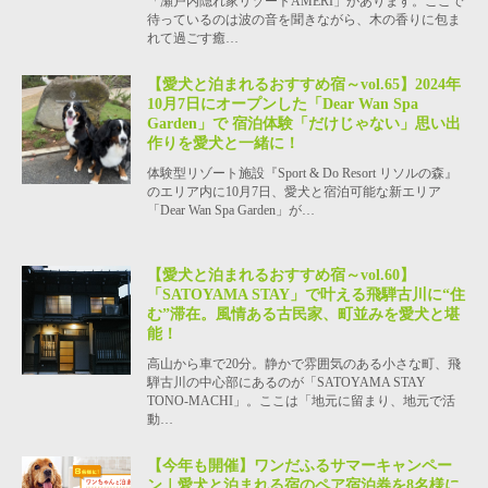
「瀬戸内隠れ家リゾートAMERI」があります。ここで
待っているのは波の音を聞きながら、木の香りに包ま
れて過ごす癒…
【愛犬と泊まれるおすすめ宿～vol.65】2024年
10月7日にオープンした「Dear Wan Spa
Garden」で 宿泊体験「だけじゃない」思い出
作りを愛犬と一緒に！
体験型リゾート施設『Sport & Do Resort リソルの森』
のエリア内に10月7日、愛犬と宿泊可能な新エリア
「Dear Wan Spa Garden」が…
【愛犬と泊まれるおすすめ宿～vol.60】
「SATOYAMA STAY」で叶える飛騨古川に“住
む”滞在。風情ある古民家、町並みを愛犬と堪
能！
高山から車で20分。静かで雰囲気のある小さな町、飛
騨古川の中心部にあるのが「SATOYAMA STAY
TONO-MACHI」。ここは「地元に留まり、地元で活
動…
【今年も開催】ワンだふるサマーキャンペー
ン｜愛犬と泊まれる宿のペア宿泊券を8名様に