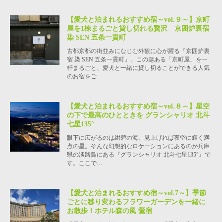
【愛犬と泊まれるおすすめ宿～vol.９～】京町
屋を1棟まるごと貸し切れる贅沢 京囲炉裏宿
染 SEN 五条一貫町
古都京都の街並みになじむ外観に心が躍る『京囲炉裏
宿 染 SEN 五条一貫町』。この趣ある「京町屋」を一
軒まるごと、愛犬と一緒に貸し切ることができる人気
のお宿をご…
【愛犬と泊まれるおすすめ宿～vol.８～】星空
の下で最高のひとときを グランシャリオ 北斗
七星135°
眼下に広がるのは紺碧の海、見上げれば夜空に輝く満
点の星。そんな幻想的なロケーションにあるのが兵庫
県の淡路島にある『グランシャリオ 北斗七星135°』で
す。ここで…
【愛犬と泊まれるおすすめ宿～vol.7～】季節
ごとに移り変わるフラワーガーデンを一緒に
お散歩！ホテル森の風 鶯宿