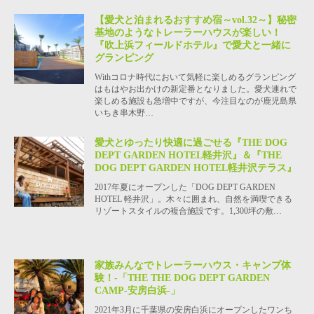
【愛犬と泊まれるおすすめ宿～vol.32～】秘密
基地のようなトレーラーハウスが楽しい！
『吹上浜フィールドホテル』で愛犬と一緒に
グランピング
Withコロナ時代において気軽に楽しめるグランピング
はもはやお出かけの新定番となりました。愛犬連れで
楽しめる施設も急増中ですが、今注目なのが鹿児島県
いちき串木野…
愛犬とゆったり快適に過ごせる『THE DOG
DEPT GARDEN HOTEL軽井沢』＆『THE
DOG DEPT GARDEN HOTEL軽井沢テラス』
2017年夏にオープンした「DOG DEPT GARDEN
HOTEL 軽井沢」。木々に囲まれ、自然を満喫できる
リゾートスタイルの複合施設です。1,300坪の敷…
家族みんなでトレーラーハウス・キャンプ体
験！-「THE THE DOG DEPT GARDEN
CAMP-安房白浜-」
2021年3月に千葉県の安房白浜にオープンしたワンち