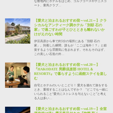
な敷地内にホテルをはじめ、ゴルフコースやテニスコ
ート、乗馬クラブ…
【愛犬と泊まれるおすすめ宿～vol.21～】クラ
シカルなアンティーク調ホテル「別邸 石の
家」で過ごすわが子とひとときも離れないか
けがえのない時間
伊豆高原から車で約5分の場所にある「別邸 石の
家」。到着した瞬間、誰もが「ここは海外！？」と錯
覚するような雰囲気に包まれます。それもそのはず、
この美しい石造の外…
【愛犬と泊まれるおすすめ宿～vol.20～】
『HAKODATE 男爵倶楽部 HOTEL＆
RESORTS』で暮らすように函館ステイを楽し
む
自宅とホテルのいいとこどり！ 愛犬を連れて旅をする
とき、重視することはなんですか？ “どこでも一緒に
いられること“愛犬にストレスを与えないこと”と考え
る人は多い…
【愛犬と泊まれるおすすめ宿～vol.19～】全室