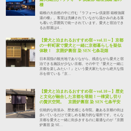
棲
箱根の大自然の中に佇む『ラフォーレ倶楽部 箱根強羅
湯の棲』。客室は洗練されていながら温かみのある落
ち着いた雰囲気で統一されています。愛犬と宿泊でき
るお部屋は4…
【愛犬と泊まれるおすすめ宿～vol.11～】京都
の一軒町家で愛犬と一緒に京都暮らしを疑似
体験！ 京囲炉裏宿 染 SEN 七条花畑
日本屈指の観光地でありながら、残念ながら愛犬と宿
泊できる施設が少ない京都。その中で『愛犬と一緒に
京都を楽しみたい！』という愛犬家たちから絶大な指
示を得ている『京…
【愛犬と泊まれるおすすめ宿～vol.10～】歴史
と文化が融合した京都を堪能！一棟貸し切り
の贅沢空間。 京囲炉裏宿 染 SEN 七条平安
伝統的な街並み、歴史感じる寺院。趣ある京都の街は
歩いているだけで楽しめる魅力的な場所です。そんな
京都を愛犬と一緒に街歩きするのに最適なのが『京囲
炉裏宿 染 SE…