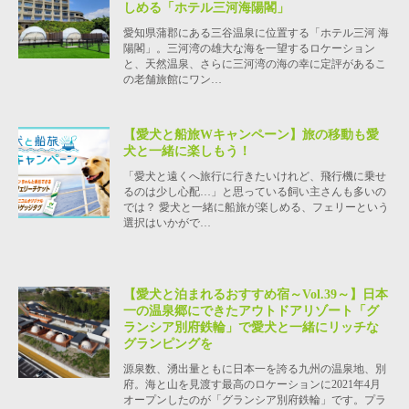
しめる「ホテル三河海陽閣」
愛知県蒲郡にある三谷温泉に位置する「ホテル三河 海
陽閣」。三河湾の雄大な海を一望するロケーション
と、天然温泉、さらに三河湾の海の幸に定評があるこ
の老舗旅館にワン…
【愛犬と船旅Wキャンペーン】旅の移動も愛
犬と一緒に楽しもう！
「愛犬と遠くへ旅行に行きたいけれど、飛行機に乗せ
るのは少し心配…」と思っている飼い主さんも多いの
では？ 愛犬と一緒に船旅が楽しめる、フェリーという
選択はいかがで…
【愛犬と泊まれるおすすめ宿～Vol.39～】日本
一の温泉郷にできたアウトドアリゾート「グ
ランシア別府鉄輪」で愛犬と一緒にリッチな
グランピングを
源泉数、湧出量ともに日本一を誇る九州の温泉地、別
府。海と山を見渡す最高のロケーションに2021年4月
オープンしたのが「グランシア別府鉄輪」です。プラ