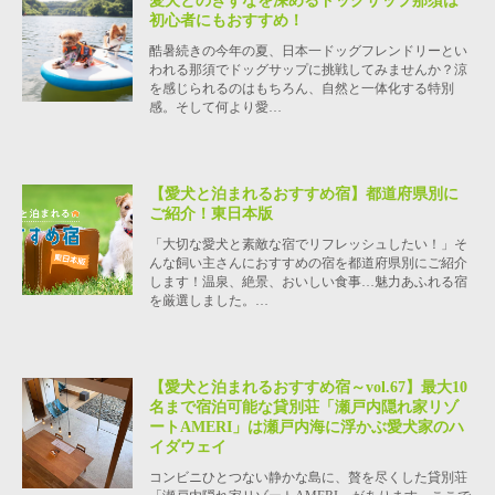
愛犬とのきずなを深めるドッグサップ那須は
初心者にもおすすめ！
酷暑続きの今年の夏、日本一ドッグフレンドリーとい
われる那須でドッグサップに挑戦してみませんか？涼
を感じられるのはもちろん、自然と一体化する特別
感。そして何より愛…
【愛犬と泊まれるおすすめ宿】都道府県別に
ご紹介！東日本版
「大切な愛犬と素敵な宿でリフレッシュしたい！」そ
んな飼い主さんにおすすめの宿を都道府県別にご紹介
します！温泉、絶景、おいしい食事…魅力あふれる宿
を厳選しました。…
【愛犬と泊まれるおすすめ宿～vol.67】最大10
名まで宿泊可能な貸別荘「瀬戸内隠れ家リゾ
ートAMERI」は瀬戸内海に浮かぶ愛犬家のハ
イダウェイ
コンビニひとつない静かな島に、贅を尽くした貸別荘