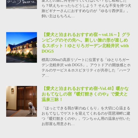
愛犬との旅に何を持っていけばいい？もし粗相した
ら？吠えちゃったらどうしよう？ そんな不安を持つ犬
旅ビギナーさんにおすすめなのが『ゆるり西伊豆』。
飼い主はもちろん…
【愛犬と泊まれるおすすめ宿～vol.16～】グラ
ンピングのその先へ。新しい旅の形が楽しめ
るスポット！ゆとりろガーデン北軽井沢 with
DOGS
標高1200mの高原リゾートに位置する「ゆとりろガー
デン北軽井沢 with DOGS」。アウトドアの開放感とホ
テルのサービス＆ホスピタリティが共存した「ハーフ
ア…
【愛犬と泊まれるおすすめ宿~Vol.48】暖かな
おもてなしの宿『暖灯館きくのや』で愛犬と
温泉三昧！
「ほっとできる我が家のぬくもり」を大切に心温まる
おもてなしでゲストを迎えてくれるのが琵琶湖畔に建
つ『暖灯館きくのや』。ワンちゃん用の温泉が付いた
お部屋も用意され…