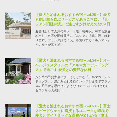
【愛犬と泊まれるおすすめ宿～vol.26～】愛犬
も飼い主も喜ぶサービスがあちこちに。『ル
シアン旧軽井沢』で過ごすかけがえのない1日
避暑地として人気のリゾート地、軽井沢。中でも別荘
地として名高い旧軽井沢に『ルシアン旧軽井沢』はあ
ります。フランス語で「犬」を意味する「ルシアン」
という名が示す通…
【愛犬と泊まれるおすすめ宿～vol.54～】オー
ベルジュスタイルの「アルマガーデンドッグ
ス」で過ごす 愛犬との贅沢な休日
八ヶ岳の甲斐大泉にひっそりと佇む「アルマガーデン
ドッグス」。温かみ溢れるログハウスとまるでフラン
スの片田舎を思わせるようなコテージの2棟はどちら
もワンちゃんの同…
【愛犬と泊まれるおすすめ宿～vol.53～】富士
スピードウェイに隣接するユニークな環境で
愛犬とダイナミックな滞在が楽しめる「富士