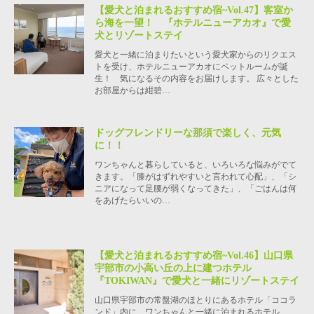
【愛犬と泊まれるおすすめ宿~Vol.47】客室か
ら海を一望！ 『ホテルニューアカオ』で愛
犬とリゾートステイ
愛犬と一緒に泊まりたいという愛犬家からのリクエス
トを受け、ホテルニューアカオにペットルームが誕
生！ 気になるその内容をお届けします。 広々とした
お部屋からは紺碧…
ドッグフレンドリーな那須で楽しく、元気
に！！
ワンちゃんと暮らしていると、いろいろな悩みがでて
きます。「膝がはずれやすいと言われて心配」、「シ
ニアになって足腰が弱くなってきた」、「ごはんは何
をあげたらいいの…
【愛犬と泊まれるおすすめ宿~Vol.46】山口県
宇部市の小高い丘の上に建つホテル
『TOKIWAN』で愛犬と一緒にリゾートステイ
山口県宇部市の常盤湖のほとりにあるホテル「ココラ
ンド」内に、ワンちゃんと一緒に泊まれるホテル