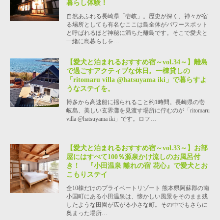
暮らし体験！
自然あふれる長崎県「壱岐」。歴史が深く、神々が宿
る場所としても有名なここは島全体がパワースポット
と呼ばれるほど神秘に満ちた離島です。そこで愛犬と
一緒に島暮らしを…
【愛犬と泊まれるおすすめ宿～vol.34～】離島
で過ごすアクティブな休日。一棟貸しの
「ritomaru villa @hatsuyama iki」で暮らすよ
うなステイを。
博多から高速船に揺られること約1時間。長崎県の壱
岐島、美しい玄界灘を見渡す場所に佇むのが「ritomaru
villa @hatsuyama iki」です。ロフ…
【愛犬と泊まれるおすすめ宿～vol.33～】お部
屋にはすべて100％源泉かけ流しのお風呂付
き！ 『小田温泉 離れの宿 花心』で愛犬とお
こもりステイ
全10棟だけのプライベートリゾート 熊本県阿蘇郡の南
小国町にある小田温泉は、懐かしい風景をそのまま残
したような田園が広がる小さな町。その中でもさらに
奥まった場所…