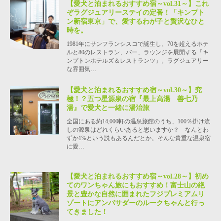
【愛犬と泊まれるおすすめ宿～vol.31～】これ
ぞラグジュアリーステイの定番！「キンプト
ン新宿東京」で、愛するわが子と贅沢なひと
時を。
1981年にサンフランシスコで誕生し、70を超えるホテ
ルと80のレストラン、バー、ラウンジを展開する「キ
ンプトンホテルズ＆レストランツ」。ラグジュアリー
な雰囲気…
【愛犬と泊まれるおすすめ宿～vol.30～】究
極！？五つ星源泉の宿『最上高湯 善七乃
湯』で愛犬と一緒に湯治旅
全国にある約14,000軒の温泉旅館のうち、100％掛け流
しの源泉はどれくらいあると思いますか？ なんとわ
ずか1%という説もあるんだとか。そんな貴重な温泉宿
に愛…
【愛犬と泊まれるおすすめ宿～vol.28～】初め
てのワンちゃん旅にもおすすめ！富士山の絶
景と豊かな自然に囲まれたフジプレミアムリ
ゾートにアンバサダーのルークちゃんと行っ
てきました！