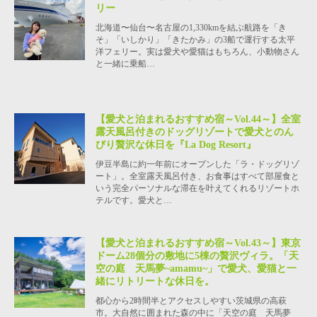
リー
北海道〜仙台〜名古屋の1,330kmを結ぶ航路を「き
そ」「いしかり」「きたかみ」の3船で運行する太平
洋フェリー。実は愛犬や愛猫はもちろん、小動物さん
と一緒に乗船…
【愛犬と泊まれるおすすめ宿～Vol.44～】全室
露天風呂付きのドッグリゾートで愛犬とのん
びり贅沢な休日を『La Dog Resort』
伊豆半島に約一年前にオープンした「ラ・ドッグリゾ
ート」。全室露天風呂付き、お食事はすべて部屋食と
いう完全パーソナルな滞在を叶えてくれるリゾートホ
テルです。愛犬と…
【愛犬と泊まれるおすすめ宿～Vol.43～】東京
ドーム28個分の敷地に5棟の贅沢ヴィラ。「天
空の庭 天馬夢~amamu~」で愛犬、愛猫と一
緒にリトリートな休日を。
都心から2時間半とアクセスしやすい茨城県の高萩
市。大自然に囲まれた森の中に「天空の庭 天馬夢