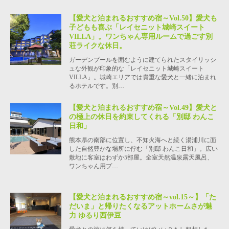
【愛犬と泊まれるおすすめ宿～Vol.50】愛犬も
子どもも喜ぶ「レイセニット城崎スイート
VILLA」。ワンちゃん専用ルームで過ごす別
荘ライクな休日。
ガーデンプールを囲むように建てられたスタイリッシ
ュな外観が印象的な「レイセニット城崎スイート
VILLA」。城崎エリアでは貴重な愛犬と一緒に泊まれ
るホテルです。別…
【愛犬と泊まれるおすすめ宿～Vol.49】愛犬と
の極上の休日を約束してくれる「別邸 わんこ
日和」
熊本県の南部に位置し、不知火海へと続く湯浦川に面
した自然豊かな場所に佇む「別邸 わんこ日和」。広い
敷地に客室はわずか5部屋。全室天然温泉露天風呂、
ワンちゃん用プ…
【愛犬と泊まれるおすすめ宿～vol.15～】「た
だいま」と帰りたくなるアットホームさが魅
力 ゆるり西伊豆