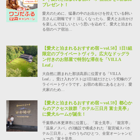
プレゼント！
愛犬のために、猛暑の中のお出かけを控えている飼い
主さんに朗報です！ 涼しくなったら、愛犬とお出かけ
を楽しんでほしいという思いを込めて、愛犬と泊まれ
る宿のペア宿泊…
【愛犬と泊まれるおすすめ宿～vol.58】1日1組
限定のプライベートヴィラ。広大なドッグラ
ン付きのお部屋で特別な滞在を「VILLA
Leaf」
大自然に囲まれた那須高原に位置する「VILLA
Leaf」。受け入れゲストは1日1組だけという究極のプ
ライベートヴィラです。お宿の名前にあるとおり、愛
犬家のため…
【愛犬と泊まれるおすすめ宿～vol.59】都心か
らのアクセス抜群「ホテル三日月 富士見亭」
に愛犬ルームが誕生！
千葉県の木更津市に位置し、「富士見亭」「龍宮亭」
「温泉／スパ」の3施設で構成された「龍宮城スパホ
テル三日月」。そのうちのひとつ、全室オーシャンビ
ューの「富士見亭…