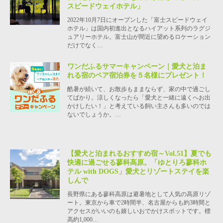
スピードウェイホテル」
2022年10月7日にオープンした「富士スピードウェイ
ホテル」は国内初進出となるハイアット系列のラグジ
ュアリーホテル。富士山が間近に望めるロケーション
だけでなく…
ワンだふるサマーキャンペーン｜愛犬と泊ま
れる宿のペア宿泊券を５名様にプレゼント！
酷暑が続いて、お散歩もままならず、家の中で過ごし
てばかり。涼しくなったら「愛犬と一緒に遠くへお出
かけしたい！」と考えている飼い主さんも多いのでは
ないでしょうか。…
【愛犬と泊まれるおすすめ宿～Vol.51】夏でも
快適に過ごせる蓼科高原。「ゆとりろ蓼科ホ
テル with DOGS」愛犬とリゾートステイを楽
しんで
長野県にある蓼科高原は避暑地として人気の高原リゾ
ート。東京から車で2時間半、名古屋からも約3時間と
アクセスがいいのも嬉しいおでかけスポットです。標
高約1,000…