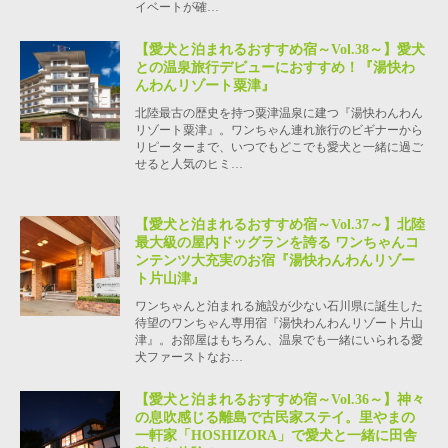
イベートが確…
【愛犬と泊まれるおすすめ宿～Vol.38～】愛犬
との温泉旅行デビューにおすすめ！『湯快わ
んわんリゾート粟津』
北陸最古の歴史を持つ粟津温泉に建つ『湯快わんわん
リゾート粟津』。ワンちゃん連れ旅行のビギナーから
リピーターまで、いつでもどこでも愛犬と一緒に過ご
せると人気のヒミ…
【愛犬と泊まれるおすすめ宿～Vol.37～】北陸
最大級の屋内ドッグランを誇る ワンちゃんコ
ンテンツ大充実のお宿『湯快わんわんリゾー
ト片山津』
ワンちゃんと泊まれる施設が少ない石川県に誕生した
待望のワンちゃん専用宿『湯快わんわんリゾート片山
津』。お部屋はもちろん、温泉でも一緒にいられる愛
犬ファーストなお…
【愛犬と泊まれるおすすめ宿～Vol.36～】神々
の息吹感じる離島で古民家ステイ。里やまの
一軒家「HOSHIZORA」で愛犬と一緒に田舎