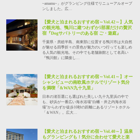
~amamu~」がグランピング仕様でリニューアルオープ
ンしました。広…
【愛犬と泊まれるおすすめ宿～Vol.42～】人気
の観光地、鴨川に建つわずか5部屋だけの贅沢
宿『Dogサバトリーのある宿 ご・遊庭』
千葉県・房総半島、南東部に位置する鴨川市は大自然
が魅せる四季折々の景色が魅力のいつ行っても楽しめ
る人気の観光地。その中でも老舗旅館として名高い
『鴨川館』に隣接し…
【愛犬と泊まれるおすすめ宿～Vol.41～】オー
シャンビューの南欧風ホテルでリゾート気分
を満喫「&WAN九十九里」
日本の渚百選にも選ばれた美しい九十九里浜の中で
も、砂浜が一番広い海水浴場“白幡・井之内海水浴
場”からわずか徒歩10秒の距離にあるリゾートホテル
「＆WAN」。広大…
【愛犬と泊まれるおすすめ宿～Vol.40～】温泉
もグランピングも！気分に合わせて愛犬と楽