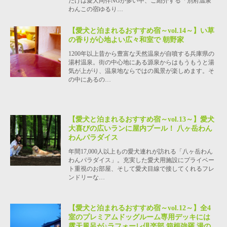
だけは愛犬同伴NGが多い中、ご紹介する「別府温泉
わんこの宿ゆるり…
【愛犬と泊まれるおすすめ宿～vol.14～】い草
の香りが心地よい広々和室で 朝野家
1200年以上昔から豊富な天然温泉が自噴する兵庫県の
湯村温泉。街の中心地にある源泉からはもうもうと湯
気が上がり、温泉地ならではの風景が楽しめます。そ
の中にあるの…
【愛犬と泊まれるおすすめ宿～vol.13～】愛犬
大喜びの広いランに屋内プール！ 八ヶ岳わん
わんパラダイス
年間17,000人以上もの愛犬連れが訪れる「八ヶ岳わん
わんパラダイス」。充実した愛犬用施設にプライベー
ト重視のお部屋、そして愛犬目線で接してくれるフレ
ンドリーな…
【愛犬と泊まれるおすすめ宿～vol.12～】全4
室のプレミアムドッグルーム専用デッキには
露天風呂が♪ラフォーレ倶楽部 箱根強羅 湯の