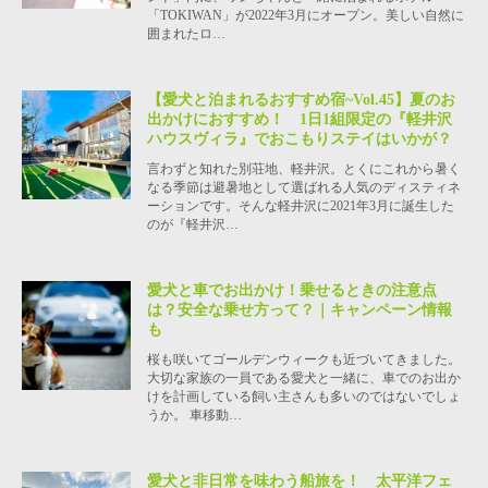
「TOKIWAN」が2022年3月にオープン。美しい自然に
囲まれたロ…
【愛犬と泊まれるおすすめ宿~Vol.45】夏のお
出かけにおすすめ！ 1日1組限定の『軽井沢
ハウスヴィラ』でおこもりステイはいかが？
言わずと知れた別荘地、軽井沢。とくにこれから暑く
なる季節は避暑地として選ばれる人気のディスティネ
ーションです。そんな軽井沢に2021年3月に誕生した
のが『軽井沢…
愛犬と車でお出かけ！乗せるときの注意点
は？安全な乗せ方って？｜キャンペーン情報
も
桜も咲いてゴールデンウィークも近づいてきました。
大切な家族の一員である愛犬と一緒に、車でのお出か
けを計画している飼い主さんも多いのではないでしょ
うか。 車移動…
愛犬と非日常を味わう船旅を！ 太平洋フェ