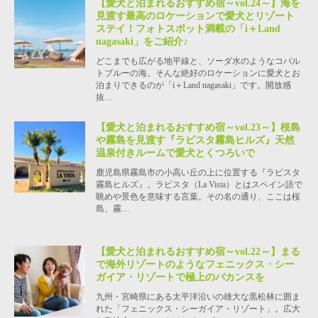
【愛犬と泊まれるおすすめ宿～vol.24～】海を
見渡す最高のロケーションで愛犬とリゾート
ステイ！フォトスポット満載の「i＋Land
nagasaki」をご紹介♪
どこまでも広がる地平線と、ソーダ水のようなコバル
トブルーの海。そんな絶好のロケーションに愛犬とお
泊まりできるのが「i＋Land nagasaki」です。開放感
抜…
【愛犬と泊まれるおすすめ宿～vol.23～】桜島
や霧島を見渡す『ラビスタ霧島ヒルズ』天然
温泉付きルームで愛犬とくつろいで
鹿児島県霧島市の小高い丘の上に位置する『ラビスタ
霧島ヒルズ』。ラビスタ（La Vista）とはスペイン語で
眺めや景色を意味する言葉。その名の通り、ここは桜
島、霧…
【愛犬と泊まれるおすすめ宿～vol.22～】まる
で海外リゾートのようなフェニックス・シー
ガイア・リゾートで極上のバカンスを
九州・宮崎県にある太平洋沿いの雄大な黒松林に囲ま
れた「フェニックス・シーガイア・リゾート」。広大