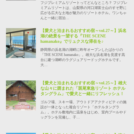
フジプレミアムリゾートってどんなところ？ フジプレ
ミアムリゾートは、山梨県の河口湖富士山のすそ野に
広がる広大な土地が魅力のリゾートホテル。ワンちゃ
んと一緒に宿泊…
【愛犬と泊まれるおすすめ宿～vol.27～】浜名
湖の絶景を一望する『THE SCENE
hamanako』でリュクスな滞在を♪
静岡県の浜名湖の湖畔に昨年オープンしたばかりの
「THE SCENE hamanako」。雄大な浜名湖を見渡す高
台に建つ湖畔のラグジュアリードッグホテルです。
大…
【愛犬と泊まれるおすすめ宿～vol.25～】雄大
な山々に囲まれた「斑尾東急リゾート ホテル
タングラム」で愛犬と一緒にリフレッシュ！
ゴルフ場、スキー場、アウトドアアクティビティの施
設が一体となった複合リゾート「ホテルタングラ
ム」。ホテル敷地内に温泉をはじめ、室内プールやド
ッグランを完備し、子…