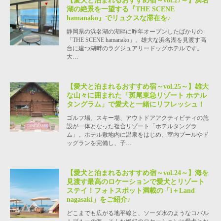
【愛犬と泊まれるおすすめ宿～vol.27～】浜名
湖の絶景を一望する『THE SCENE
hamanako』でリュクスな滞在を♪
静岡県の浜名湖の湖畔に昨年オープンしたばかりの
「THE SCENE hamanako」。雄大な浜名湖を見渡す高
台に建つ湖畔のラグジュアリードッグホテルです。
大…
【愛犬と泊まれるおすすめ宿～vol.25～】雄大
な山々に囲まれた「斑尾東急リゾート ホテル
タングラム」で愛犬と一緒にリフレッシュ！
ゴルフ場、スキー場、アウトドアアクティビティの施
設が一体となった複合リゾート「ホテルタングラ
ム」。ホテル敷地内に温泉をはじめ、室内プールやド
ッグランを完備し、子…
【愛犬と泊まれるおすすめ宿～vol.24～】海を
見渡す最高のロケーションで愛犬とリゾート
ステイ！フォトスポット満載の「i＋Land
nagasaki」をご紹介♪
どこまでも広がる地平線と、ソーダ水のようなコバル