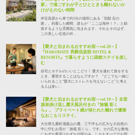
家」で過ごすわが子とひとときも離れないか
けがえのない時間
伊豆高原から車で約5分の場所にある「別邸 石の
家」。到着した瞬間、誰もが「ここは海外！？」と錯
覚するような雰囲気に包まれます。それもそのはず、
この美しい石造の外…
【愛犬と泊まれるおすすめ宿～vol.20～】
『HAKODATE 男爵倶楽部 HOTEL＆
RESORTS』で暮らすように函館ステイを楽し
む
自宅とホテルのいいとこどり！ 愛犬を連れて旅をする
とき、重視することはなんですか？ “どこでも一緒に
いられること“愛犬にストレスを与えないこと”と考え
る人は多い…
【愛犬と泊まれるおすすめ宿～vol.19～】全室
源泉掛け流し露天風呂付きの『旅籠 彩く
ら』。 プライベート感が保たれた離れで優雅
なおこもりステイ。
大分県九重町涌蓋山の麓、三千坪もの広大な大自然の
中に佇むお宿が「旅籠 彩くら」です。その広大な敷地
にわずか客室はわずか10室のみ。しかもすべてのお部