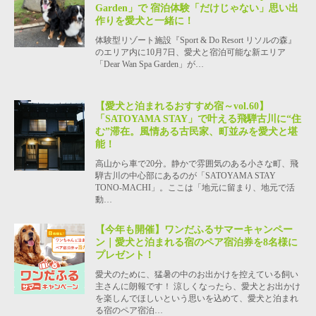
Garden」で 宿泊体験「だけじゃない」思い出
作りを愛犬と一緒に！
体験型リゾート施設『Sport & Do Resort リソルの森』
のエリア内に10月7日、愛犬と宿泊可能な新エリア
「Dear Wan Spa Garden」が…
【愛犬と泊まれるおすすめ宿～vol.60】
「SATOYAMA STAY」で叶える飛騨古川に“住
む”滞在。風情ある古民家、町並みを愛犬と堪
能！
高山から車で20分。静かで雰囲気のある小さな町、飛
騨古川の中心部にあるのが「SATOYAMA STAY
TONO-MACHI」。ここは「地元に留まり、地元で活
動…
【今年も開催】ワンだふるサマーキャンペー
ン｜愛犬と泊まれる宿のペア宿泊券を8名様に
プレゼント！
愛犬のために、猛暑の中のお出かけを控えている飼い
主さんに朗報です！ 涼しくなったら、愛犬とお出かけ
を楽しんでほしいという思いを込めて、愛犬と泊まれ
る宿のペア宿泊…