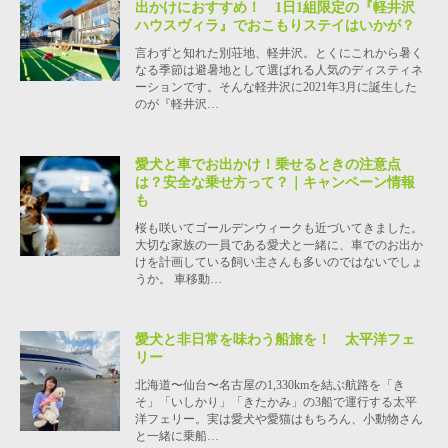
出かけにおすすめ！ 1日1組限定の『軽井沢
ハウスヴィラ』でおこもりステイはいかが？
言わずと知れた別荘地、軽井沢。とくにこれから暑く
なる季節は避暑地として選ばれる人気のディスティネ
ーションです。そんな軽井沢に2021年3月に誕生した
のが『軽井沢…
愛犬と車でお出かけ！乗せるときの注意点
は？安全な乗せ方って？｜キャンペーン情報
も
桜も咲いてゴールデンウィークも近づいてきました。
大切な家族の一員である愛犬と一緒に、車でのお出か
けを計画している飼い主さんも多いのではないでしょ
うか。 車移動…
愛犬と非日常を味わう船旅を！ 太平洋フェ
リー
北海道〜仙台〜名古屋の1,330kmを結ぶ航路を「き
そ」「いしかり」「きたかみ」の3船で運行する太平
洋フェリー。実は愛犬や愛猫はもちろん、小動物さん
と一緒に乗船…