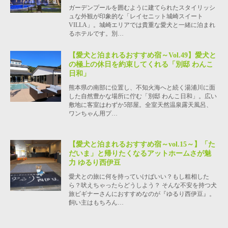
ガーデンプールを囲むように建てられたスタイリッシ
ュな外観が印象的な「レイセニット城崎スイート
VILLA」。城崎エリアでは貴重な愛犬と一緒に泊まれ
るホテルです。別…
【愛犬と泊まれるおすすめ宿～Vol.49】愛犬と
の極上の休日を約束してくれる「別邸 わんこ
日和」
熊本県の南部に位置し、不知火海へと続く湯浦川に面
した自然豊かな場所に佇む「別邸 わんこ日和」。広い
敷地に客室はわずか5部屋。全室天然温泉露天風呂、
ワンちゃん用プ…
【愛犬と泊まれるおすすめ宿～vol.15～】「た
だいま」と帰りたくなるアットホームさが魅
力 ゆるり西伊豆
愛犬との旅に何を持っていけばいい？もし粗相した
ら？吠えちゃったらどうしよう？ そんな不安を持つ犬
旅ビギナーさんにおすすめなのが『ゆるり西伊豆』。
飼い主はもちろん…