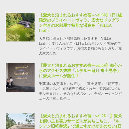
【愛犬と泊まれるおすすめ宿～vol.58】1日1組
限定のプライベートヴィラ。広大なドッグラ
ン付きのお部屋で特別な滞在を「VILLA
Leaf」
大自然に囲まれた那須高原に位置する「VILLA
Leaf」。受け入れゲストは1日1組だけという究極のプ
ライベートヴィラです。お宿の名前にあるとおり、愛
犬家のため…
【愛犬と泊まれるおすすめ宿～vol.59】都心か
らのアクセス抜群「ホテル三日月 富士見亭」
に愛犬ルームが誕生！
千葉県の木更津市に位置し、「富士見亭」「龍宮亭」
「温泉／スパ」の3施設で構成された「龍宮城スパホ
テル三日月」。そのうちのひとつ、全室オーシャンビ
ューの「富士見亭…
【愛犬と泊まれるおすすめ宿～vol.26～】愛犬
も飼い主も喜ぶサービスがあちこちに。『ル
シアン旧軽井沢』で過ごすかけがえのない1日