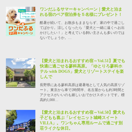
ワンだふるサマーキャンペーン｜愛犬と泊ま
れる宿のペア宿泊券を５名様にプレゼント！
酷暑が続いて、お散歩もままならず、家の中で過ごし
てばかり。涼しくなったら「愛犬と一緒に遠くへお出
かけしたい！」と考えている飼い主さんも多いのでは
ないでしょうか。…
【愛犬と泊まれるおすすめ宿～Vol.51】夏でも
快適に過ごせる蓼科高原。「ゆとりろ蓼科ホ
テル with DOGS」愛犬とリゾートステイを楽
しんで
長野県にある蓼科高原は避暑地として人気の高原リゾ
ート。東京から車で2時間半、名古屋からも約3時間と
アクセスがいいのも嬉しいおでかけスポットです。標
高約1,000…
【愛犬と泊まれるおすすめ宿～Vol.50】愛犬も
子どもも喜ぶ「レイセニット城崎スイート
VILLA」。ワンちゃん専用ルームで過ごす別
荘ライクな休日。