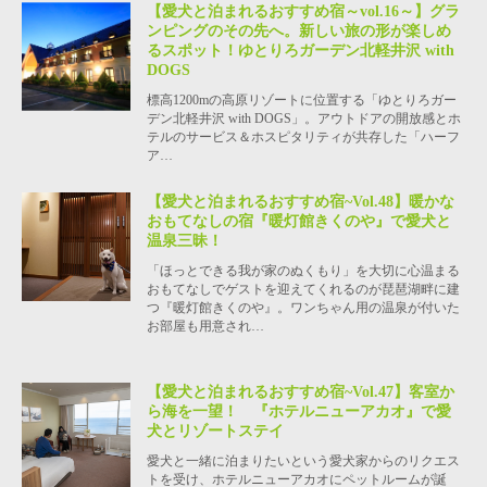
【愛犬と泊まれるおすすめ宿～vol.16～】グラ
ンピングのその先へ。新しい旅の形が楽しめ
るスポット！ゆとりろガーデン北軽井沢 with
DOGS
標高1200mの高原リゾートに位置する「ゆとりろガー
デン北軽井沢 with DOGS」。アウトドアの開放感とホ
テルのサービス＆ホスピタリティが共存した「ハーフ
ア…
【愛犬と泊まれるおすすめ宿~Vol.48】暖かな
おもてなしの宿『暖灯館きくのや』で愛犬と
温泉三昧！
「ほっとできる我が家のぬくもり」を大切に心温まる
おもてなしでゲストを迎えてくれるのが琵琶湖畔に建
つ『暖灯館きくのや』。ワンちゃん用の温泉が付いた
お部屋も用意され…
【愛犬と泊まれるおすすめ宿~Vol.47】客室か
ら海を一望！ 『ホテルニューアカオ』で愛
犬とリゾートステイ
愛犬と一緒に泊まりたいという愛犬家からのリクエス
トを受け、ホテルニューアカオにペットルームが誕