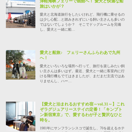
津軽海峡フェリーで函館へ！ 愛犬と快適な船
旅はいかが？
愛犬と北海道旅行をしたいけれど、飛行機に乗せるの
は少し心配…と踏みきれずにいる飼い主さんも多いの
ではないでしょうか？ そこでドッグルームを完備
し、愛犬と一緒に船…
愛犬と船旅♪ フェリーさんふらわあで九州
へ！
愛犬といろいろな場所へ行って、旅行を楽しみたい飼
い主さんは多いはず。最近、愛犬と一緒に客室内に行
ける飛行機もでてはきましたが、まだまだ主流ではあ
りませんし、ハー…
【愛犬と泊まれるおすすめ宿～vol.31～】これ
ぞラグジュアリーステイの定番！「キンプト
ン新宿東京」で、愛するわが子と贅沢なひと
時を。
1981年にサンフランシスコで誕生し、70を超えるホテ