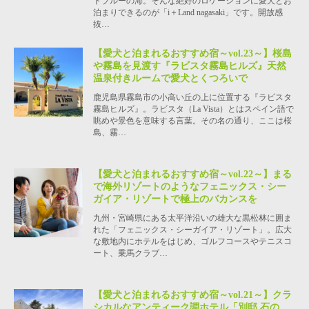
トブルーの海。そんな絶好のロケーションに愛犬とお
泊まりできるのが「i＋Land nagasaki」です。開放感
抜…
【愛犬と泊まれるおすすめ宿～vol.23～】桜島
や霧島を見渡す『ラビスタ霧島ヒルズ』天然
温泉付きルームで愛犬とくつろいで
鹿児島県霧島市の小高い丘の上に位置する『ラビスタ
霧島ヒルズ』。ラビスタ（La Vista）とはスペイン語で
眺めや景色を意味する言葉。その名の通り、ここは桜
島、霧…
【愛犬と泊まれるおすすめ宿～vol.22～】まる
で海外リゾートのようなフェニックス・シー
ガイア・リゾートで極上のバカンスを
九州・宮崎県にある太平洋沿いの雄大な黒松林に囲ま
れた「フェニックス・シーガイア・リゾート」。広大
な敷地内にホテルをはじめ、ゴルフコースやテニスコ
ート、乗馬クラブ…
【愛犬と泊まれるおすすめ宿～vol.21～】クラ
シカルなアンティーク調ホテル「別邸 石の