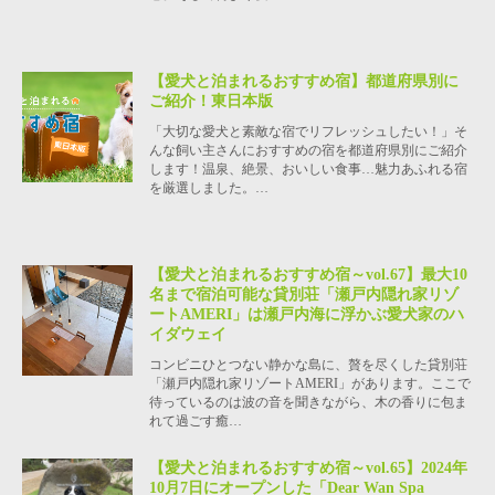
【愛犬と泊まれるおすすめ宿】都道府県別に
ご紹介！東日本版
「大切な愛犬と素敵な宿でリフレッシュしたい！」そ
んな飼い主さんにおすすめの宿を都道府県別にご紹介
します！温泉、絶景、おいしい食事…魅力あふれる宿
を厳選しました。…
【愛犬と泊まれるおすすめ宿～vol.67】最大10
名まで宿泊可能な貸別荘「瀬戸内隠れ家リゾ
ートAMERI」は瀬戸内海に浮かぶ愛犬家のハ
イダウェイ
コンビニひとつない静かな島に、贅を尽くした貸別荘
「瀬戸内隠れ家リゾートAMERI」があります。ここで
待っているのは波の音を聞きながら、木の香りに包ま
れて過ごす癒…
【愛犬と泊まれるおすすめ宿～vol.65】2024年
10月7日にオープンした「Dear Wan Spa