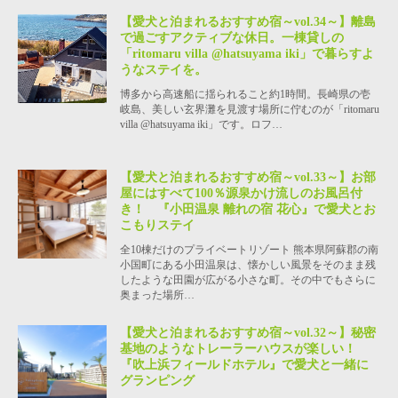
【愛犬と泊まれるおすすめ宿～vol.34～】離島
で過ごすアクティブな休日。一棟貸しの
「ritomaru villa @hatsuyama iki」で暮らすよ
うなステイを。
博多から高速船に揺られること約1時間。長崎県の壱
岐島、美しい玄界灘を見渡す場所に佇むのが「ritomaru
villa @hatsuyama iki」です。ロフ…
【愛犬と泊まれるおすすめ宿～vol.33～】お部
屋にはすべて100％源泉かけ流しのお風呂付
き！ 『小田温泉 離れの宿 花心』で愛犬とお
こもりステイ
全10棟だけのプライベートリゾート 熊本県阿蘇郡の南
小国町にある小田温泉は、懐かしい風景をそのまま残
したような田園が広がる小さな町。その中でもさらに
奥まった場所…
【愛犬と泊まれるおすすめ宿～vol.32～】秘密
基地のようなトレーラーハウスが楽しい！
『吹上浜フィールドホテル』で愛犬と一緒に
グランピング