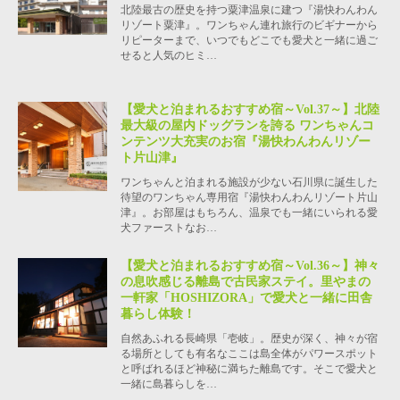
北陸最古の歴史を持つ粟津温泉に建つ『湯快わんわん
リゾート粟津』。ワンちゃん連れ旅行のビギナーから
リピーターまで、いつでもどこでも愛犬と一緒に過ご
せると人気のヒミ…
【愛犬と泊まれるおすすめ宿～Vol.37～】北陸
最大級の屋内ドッグランを誇る ワンちゃんコ
ンテンツ大充実のお宿『湯快わんわんリゾー
ト片山津』
ワンちゃんと泊まれる施設が少ない石川県に誕生した
待望のワンちゃん専用宿『湯快わんわんリゾート片山
津』。お部屋はもちろん、温泉でも一緒にいられる愛
犬ファーストなお…
【愛犬と泊まれるおすすめ宿～Vol.36～】神々
の息吹感じる離島で古民家ステイ。里やまの
一軒家「HOSHIZORA」で愛犬と一緒に田舎
暮らし体験！
自然あふれる長崎県「壱岐」。歴史が深く、神々が宿
る場所としても有名なここは島全体がパワースポット
と呼ばれるほど神秘に満ちた離島です。そこで愛犬と
一緒に島暮らしを…