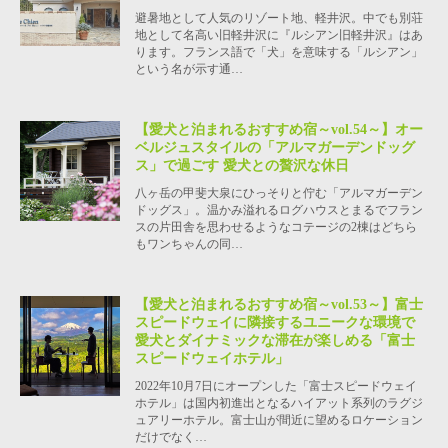
避暑地として人気のリゾート地、軽井沢。中でも別荘
地として名高い旧軽井沢に『ルシアン旧軽井沢』はあ
ります。フランス語で「犬」を意味する「ルシアン」
という名が示す通…
【愛犬と泊まれるおすすめ宿～vol.54～】オー
ベルジュスタイルの「アルマガーデンドッグ
ス」で過ごす 愛犬との贅沢な休日
八ヶ岳の甲斐大泉にひっそりと佇む「アルマガーデン
ドッグス」。温かみ溢れるログハウスとまるでフラン
スの片田舎を思わせるようなコテージの2棟はどちら
もワンちゃんの同…
【愛犬と泊まれるおすすめ宿～vol.53～】富士
スピードウェイに隣接するユニークな環境で
愛犬とダイナミックな滞在が楽しめる「富士
スピードウェイホテル」
2022年10月7日にオープンした「富士スピードウェイ
ホテル」は国内初進出となるハイアット系列のラグジ
ュアリーホテル。富士山が間近に望めるロケーション
だけでなく…