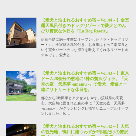
【愛犬と泊まれるおすすめ宿～Vol.44～】全室
露天風呂付きのドッグリゾートで愛犬とのん
びり贅沢な休日を『La Dog Resort』
伊豆半島に約一年前にオープンした「ラ・ドッグリゾ
ート」。全室露天風呂付き、お食事はすべて部屋食と
いう完全パーソナルな滞在を叶えてくれるリゾートホ
テルです。愛犬と…
【愛犬と泊まれるおすすめ宿～Vol.43～】東京
ドーム28個分の敷地に5棟の贅沢ヴィラ。「天
空の庭 天馬夢~amamu~」で愛犬、愛猫と一
緒にリトリートな休日を。
都心から2時間半とアクセスしやすい茨城県の高萩
市。大自然に囲まれた森の中に「天空の庭 天馬夢
~amamu~」がグランピング仕様でリニューアルオープ
ンしました。広…
【愛犬と泊まれるおすすめ宿～Vol.42～】人気
の観光地、鴨川に建つわずか5部屋だけの贅沢