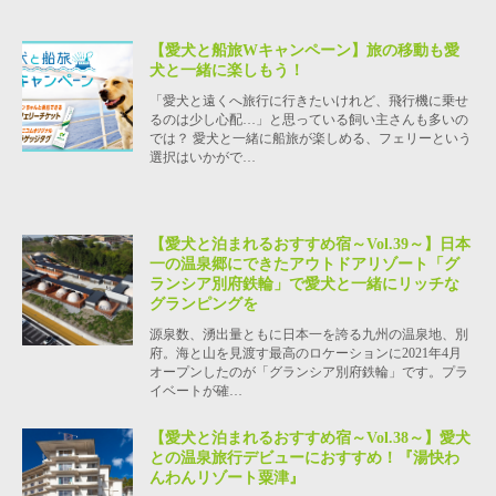
【愛犬と船旅Wキャンペーン】旅の移動も愛
犬と一緒に楽しもう！
「愛犬と遠くへ旅行に行きたいけれど、飛行機に乗せ
るのは少し心配…」と思っている飼い主さんも多いの
では？ 愛犬と一緒に船旅が楽しめる、フェリーという
選択はいかがで…
【愛犬と泊まれるおすすめ宿～Vol.39～】日本
一の温泉郷にできたアウトドアリゾート「グ
ランシア別府鉄輪」で愛犬と一緒にリッチな
グランピングを
源泉数、湧出量ともに日本一を誇る九州の温泉地、別
府。海と山を見渡す最高のロケーションに2021年4月
オープンしたのが「グランシア別府鉄輪」です。プラ
イベートが確…
【愛犬と泊まれるおすすめ宿～Vol.38～】愛犬
との温泉旅行デビューにおすすめ！『湯快わ
んわんリゾート粟津』