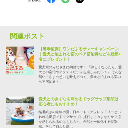
SHARE
関連ポスト
【毎年恒例】ワンだふるサマーキャンペーン
｜愛犬と泊まれる宿のペア宿泊券などを総勢4
名にプレゼント！
愛犬家のみなさまに朗報です！ 「涼しくなったら、愛
犬との宿泊やアクティビティを楽しみたい！」 そんな
飼い主さまの想いを叶えるべく、愛犬と泊まれる宿の
ペア宿泊券・…
愛犬とのきずなを深めるドッグサップ那須は
初心者にもおすすめ！
酷暑続きの今年の夏、日本一ドッグフレンドリーとい
われる那須でドッグサップに挑戦してみませんか？涼
を感じられるのはもちろん、自然と一体化する特別
感。そして何より愛…