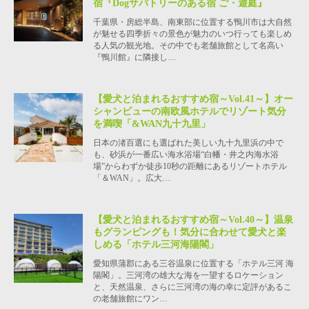
宿『Dogサバトリーのある宿 ご・遊庭』
千葉県・房総半島、南東部に位置する鴨川市は大自然
が魅せる四季折々の景色が魅力のいつ行っても楽しめ
る人気の観光地。その中でも老舗旅館として名高い
『鴨川館』に隣接し…
【愛犬と泊まれるおすすめ宿～Vol.41～】オー
シャンビューの南欧風ホテルでリゾート気分
を満喫「&WAN九十九里」
日本の渚百選にも選ばれた美しい九十九里浜の中で
も、砂浜が一番広い海水浴場“白幡・井之内海水浴
場”からわずか徒歩10秒の距離にあるリゾートホテル
「＆WAN」。広大…
【愛犬と泊まれるおすすめ宿～Vol.40～】温泉
もグランピングも！気分に合わせて愛犬と楽
しめる「ホテル三河海陽閣」
愛知県蒲郡にある三谷温泉に位置する「ホテル三河 海
陽閣」。三河湾の雄大な海を一望するロケーション
と、天然温泉、さらに三河湾の海の幸に定評があるこ
の老舗旅館にワン…