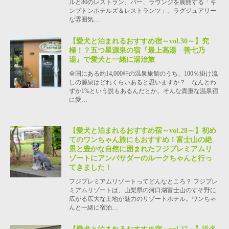
ルと80のレストラン、バー、ラウンジを展開する「キ
ンプトンホテルズ＆レストランツ」。ラグジュアリー
な雰囲気…
【愛犬と泊まれるおすすめ宿～vol.30～】究
極！？五つ星源泉の宿『最上高湯 善七乃
湯』で愛犬と一緒に湯治旅
全国にある約14,000軒の温泉旅館のうち、100％掛け流
しの源泉はどれくらいあると思いますか？ なんとわ
ずか1%という説もあるんだとか。そんな貴重な温泉宿
に愛…
【愛犬と泊まれるおすすめ宿～vol.28～】初め
てのワンちゃん旅にもおすすめ！富士山の絶
景と豊かな自然に囲まれたフジプレミアムリ
ゾートにアンバサダーのルークちゃんと行っ
てきました！
フジプレミアムリゾートってどんなところ？ フジプレ
ミアムリゾートは、山梨県の河口湖富士山のすそ野に
広がる広大な土地が魅力のリゾートホテル。ワンちゃ
んと一緒に宿泊…