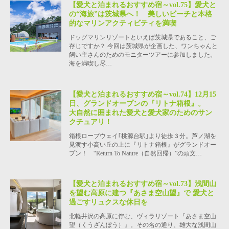
【愛犬と泊まれるおすすめ宿～vol.75】愛犬と
の“海旅”は茨城県へ！ 美しいビーチと本格
的なマリンアクティビティを満喫
ドッグマリンリゾートといえば茨城県であること、ご
存じですか？ 今回は茨城県が企画した、ワンちゃんと
飼い主さんのためのモニターツアーに参加しました。
海を満喫し尽…
【愛犬と泊まれるおすすめ宿～vol.74】12月15
日、グランドオープンの『リトナ箱根』。
大自然に囲まれた愛犬と愛犬家のためのサン
クチュアリ！
箱根ロープウェイ｢桃源台駅｣より徒歩３分。芦ノ湖を
見渡す小高い丘の上に『リトナ箱根』がグランドオー
プン！ “Return To Nature（自然回帰）”の頭文…
【愛犬と泊まれるおすすめ宿～vol.73】浅間山
を望む高原に建つ『あさま空山望』で 愛犬と
過ごすリュクスな休日を
北軽井沢の高原に佇む、ヴィラリゾート『あさま空山
望（くうざんぼう）』。その名の通り、雄大な浅間山