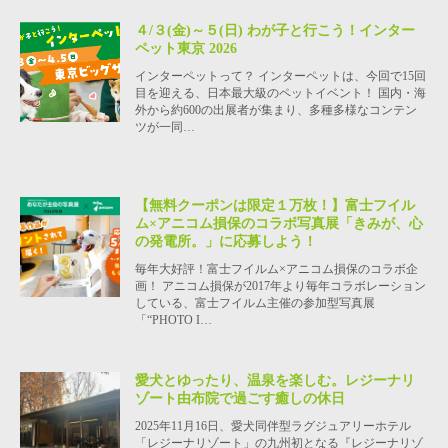
４/３(金)～５(日) わが子と行こう！インター
ペット東京 2026
インターペットって？ インターペットは、今回で15回
目を迎える、日本最大級のペットイベント！ 国内・海
外から約600の出展者が集まり、多種多様なコンテン
ツが一同…
【無料クーポンは限定１万枚！】富士フイル
ム×アニコム損保のコラボ写真展「きみが、心
の発電所。」に応募しよう！
毎年大好評！富士フイルム×アニコム損保のコラボ企
画！ アニコム損保が2017年より毎年コラボレーション
している、富士フイルム主催の参加型写真展
「“PHOTO I…
愛犬とゆったり、温泉を楽しむ。レジーナリ
ゾート由布院で過ごす癒しの休日
2025年11月16日、愛犬同伴型ラグジュアリーホテル
「レジーナリゾート」の九州初となる『レジーナリゾ