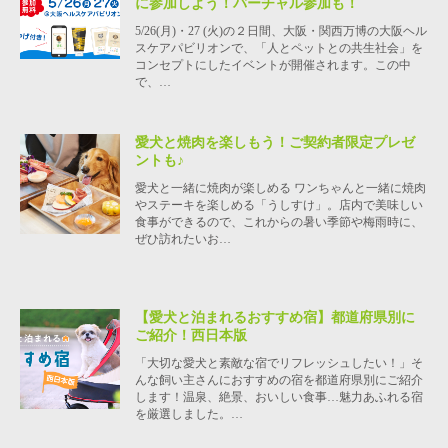
に参加しよう！バーチャル参加も！
5/26(月)・27 (火)の２日間、大阪・関西万博の大阪ヘル
スケアパビリオンで、「人とペットとの共生社会」を
コンセプトにしたイベントが開催されます。この中
で、…
愛犬と焼肉を楽しもう！ご契約者限定プレゼ
ントも♪
愛犬と一緒に焼肉が楽しめる ワンちゃんと一緒に焼肉
やステーキを楽しめる「うしすけ」。店内で美味しい
食事ができるので、これからの暑い季節や梅雨時に、
ぜひ訪れたいお…
【愛犬と泊まれるおすすめ宿】都道府県別に
ご紹介！西日本版
「大切な愛犬と素敵な宿でリフレッシュしたい！」そ
んな飼い主さんにおすすめの宿を都道府県別にご紹介
します！温泉、絶景、おいしい食事…魅力あふれる宿
を厳選しました。…