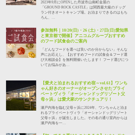
2023年9月にOPENした丹波市山南町金屋の
「GROUND ROCK CASTLE」は関西最大級のドッグ
ラン付きオートキャンプ場。お泊まりできるのはもち
ろん、…
参加無料｜10/20(日)・26 (土)・27日(日)愛知県
と東京都で開催】アニコムグループおすすめ
のフード試食会のご案内
「どんなフードを選べば良いのか分からない」そんな
声にお応えし、【おすすめフードの試食会＆フード選
び大相談会】を無料開催いたします！ フード選びにつ
いてお悩みがあ…
【愛犬と泊まれるおすすめ宿～vol.61】ワンち
ゃん好きのオーナーがオープンさせたプライ
ベートヴィラ「オーシャンドッグリゾート父
母ヶ浜」は愛犬家のサンクチュアリ！
瀬戸内海を臨む父母ヶ浜に2024年、ワンちゃんと泊ま
れるプライベートヴィラ「オーシャンドッグリゾート
父母ヶ浜」が誕生しました。その名の通り室内からは
瀬戸内海を一…