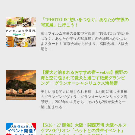
「“PHOTO IS“想いをつなぐ。あなたが主役の
写真展」に行こう！
富士フイルム主催の参加型写真展「“PHOTO IS“想いを
つなぐ。あなたが主役の写真展」の会場展示がいよい
よスタート！ 東京会場から始まり、福岡会場、大阪会
場と…
【愛犬と泊まれるおすすめ宿～vol.68】熊野の
海と空に包まれて愛犬と過ごす絶景グランピ
ング グランオーシャンリュクス海熊野
美しい海を間近に感じられる町、太地町に建つ全５棟
のグランピングヴィラ「グランオーシャンリュクス海
熊野」。2025年の４月から、そのうち2棟が愛犬と一
緒に泊まれる…
【5/26・27 開催】大阪・関西万博 大阪ヘルス
ケアパビリオン「ペットとの共生イベント」