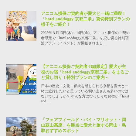
アニコム損保ご契約者が愛犬と一緒に満喫！
「hotel anddoggy 京都二条」貸切特別プランの
様子をご紹介！
2025年３月13日(木)～14日(金)、アニコム損保のご契約
者限定で「hotel anddoggy京都二条」を貸し切る特別宿
泊プラン（イベント）が開催されまし…
【アニコム損保ご契約者33組限定】愛犬が主
役のお宿「hotel anddoggy京都二条」をまるご
と貸し切り！特別プランのご案内～
日本の歴史・文化・伝統を感じられる京都を愛犬と一
緒に旅行したいと思っている飼い主さんも多いのでは
ないでしょうか？ そんな方にぴったりなお宿が「hotel
and…
「フェアフィールド・バイ・マリオット・岡
山蒜山高原」を拠点に愛犬と旅する岡山・鳥
取おすすめスポット