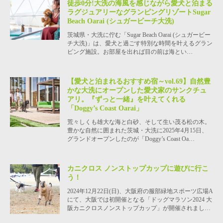
徒歩0分!大洗の海風を感じながら愛犬と泊まる
ラグジュアリーなグランピングリゾートSugar
Beach Oarai (シュガービーチ大洗)
茨城県・大洗に佇む「Sugar Beach Oarai (シュガービー
チ大洗)」は、愛犬と過ごす特別な時間を叶えるグラン
ピング施設。お部屋を出れば目の前は海とい…
【愛犬と泊まれるおすすめ宿～vol.69】自然豊
かな大洗にオープンした愛犬家のサンクチュ
アリ。『ずっと一緒』を叶えてくれる
「Doggy’s Coast Oarai」
荒々しくも雄大な海と白砂、そして生い茂る松の木。
豊かな自然に囲まれた茨城・大洗に2025年4月15日、
グランドオープンしたのが「Doggy’s Coast Oa…
カニクロス ノンストップカップに遊びに行こ
う！
2024年12月22日(日)、大阪府の服部緑地スポーツ広場A
にて、大阪では初開催となる「ドッグマラソン2024 大
阪カニクロスノンストップカップ」が開催されまし…