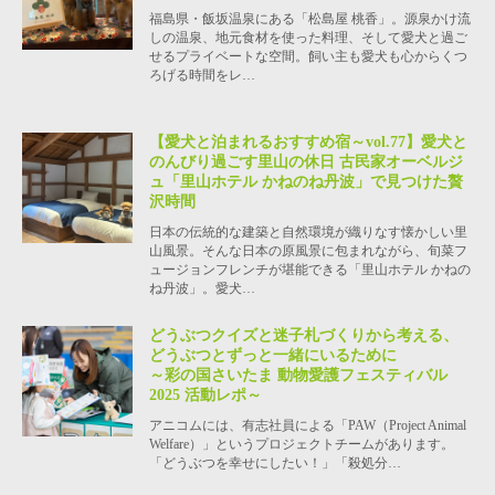
福島県・飯坂温泉にある「松島屋 桃香」。源泉かけ流
しの温泉、地元食材を使った料理、そして愛犬と過ご
せるプライベートな空間。飼い主も愛犬も心からくつ
ろげる時間をレ…
【愛犬と泊まれるおすすめ宿～vol.77】愛犬と
のんびり過ごす里山の休日 古民家オーベルジ
ュ「里山ホテル かねのね丹波」で見つけた贅
沢時間
日本の伝統的な建築と自然環境が織りなす懐かしい里
山風景。そんな日本の原風景に包まれながら、旬菜フ
ュージョンフレンチが堪能できる「里山ホテル かねの
ね丹波」。愛犬…
どうぶつクイズと迷子札づくりから考える、
どうぶつとずっと一緒にいるために
～彩の国さいたま 動物愛護フェスティバル
2025 活動レポ～
アニコムには、有志社員による「PAW（Project Animal
Welfare）」というプロジェクトチームがあります。
「どうぶつを幸せにしたい！」「殺処分…