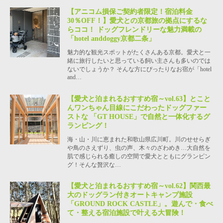
【アニコム損保ご契約者限定！宿泊料金
30％OFF！】愛犬との京都旅の拠点にするな
らココ！ ドッグフレンドリーな魅力満載の
「hotel anddoggy京都二条」
魅力的な観光スポットがたくさんある京都。愛犬と一
緒に旅行したいと思っている飼い主さんも多いのでは
ないでしょうか？ そんな方にぴったりなお宿が「hotel
and…
【愛犬と泊まれるおすすめ宿～vol.63】とこと
んワンちゃん目線にこだわったドッグファー
ストな 「GT HOUSE」で自然と一体化するグ
ランピング！
海・山・川に恵まれた和歌山県広川町。川のせせらぎ
や鳥のさえずり、虫の声、木々のざわめき…大自然を
肌で感じられる癒しの空間で愛犬とともにグランピン
グ！そんな贅沢な…
【愛犬と泊まれるおすすめ宿～vol.62】関西最
大のドッグラン付きオートキャンプ施設
「GROUND ROCK CASTLE」。遊んで・食べ
て・整える宿泊施設で叶える大冒険！