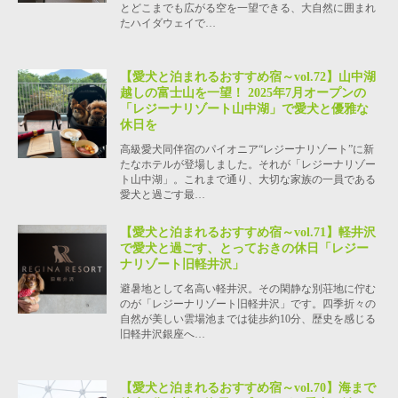
とどこまでも広がる空を一望できる、大自然に囲まれ
たハイダウェイで…
【愛犬と泊まれるおすすめ宿～vol.72】山中湖
越しの富士山を一望！ 2025年7月オープンの
「レジーナリゾート山中湖」で愛犬と優雅な
休日を
高級愛犬同伴宿のパイオニア“レジーナリゾート”に新
たなホテルが登場しました。それが「レジーナリゾー
ト山中湖」。これまで通り、大切な家族の一員である
愛犬と過ごす最…
【愛犬と泊まれるおすすめ宿～vol.71】軽井沢
で愛犬と過ごす、とっておきの休日「レジー
ナリゾート旧軽井沢」
避暑地として名高い軽井沢。その閑静な別荘地に佇む
のが「レジーナリゾート旧軽井沢」です。四季折々の
自然が美しい雲場池までは徒歩約10分、歴史を感じる
旧軽井沢銀座へ…
【愛犬と泊まれるおすすめ宿～vol.70】海まで