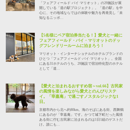
「フェアフィールド·バイ·マリオット」の29施設が展
開している「道の駅プロジェクト」。「道の駅」を中
心に、その地域ならではの体験や魅力を再発見し「未
知なるニッポ…
【5名様にペア宿泊券当たる！】愛犬と一緒に
フェアフィールド・バイ・マリオットのドッ
グフレンドリールームに泊まろう！
マリオット・インターナショナルのホテルブランドの
ひとつ「フェアフィールド·バイ·マリオット」。全国
にある31ホテルのうち、29施設で宿泊特化型のホテル
として「道…
【愛犬と泊まれるおすすめ宿～vol.66】古民家
の風情を楽しみながら愛犬とのんびりステ
イ。「宰嘉庵」で過ごすノスタルジックな1
日。
京都市内から北へ約80km。海のそばにある街、西舞鶴
にあるのが「宰嘉庵」です。かつて城下町だった風情
ある街に佇む古民家に泊まれるのは1日1組のゲストだ
け。誰にも…