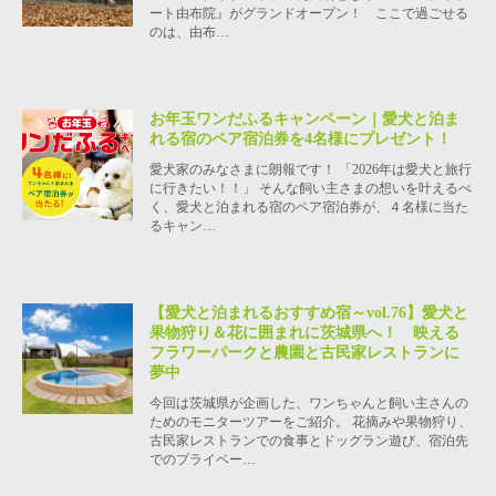
ート由布院』がグランドオープン！ ここで過ごせる
のは、由布…
お年玉ワンだふるキャンペーン｜愛犬と泊ま
れる宿のペア宿泊券を4名様にプレゼント！
愛犬家のみなさまに朗報です！ 「2026年は愛犬と旅行
に行きたい！！」 そんな飼い主さまの想いを叶えるべ
く、愛犬と泊まれる宿のペア宿泊券が、４名様に当た
るキャン…
【愛犬と泊まれるおすすめ宿～vol.76】愛犬と
果物狩り＆花に囲まれに茨城県へ！ 映える
フラワーパークと農園と古民家レストランに
夢中
今回は茨城県が企画した、ワンちゃんと飼い主さんの
ためのモニターツアーをご紹介。 花摘みや果物狩り、
古民家レストランでの食事とドッグラン遊び、宿泊先
でのプライベー…