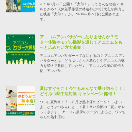
2021年7月22日公開！『犬部！』ってどんな映画？ 今
をときめく人気若手俳優の林遣都と中川大志が共演し
た映画『犬部！』が、2021年7月22日に公開されま
す。…
アニコムアンバサダーになりませんか？モニ
ター体験やモデル撮影を通じてアニコムをも
っと広めたい方大募集！
アニコムアンバサダーってなにするの？ アニコムアン
バサダーとは、どうぶつさんの暮らしやアニコムの魅
力をSNSで発信していただく、アニコム公認の宣伝大
使（アンバサ…
夏はすぐそこ！今年もみんなで乗り切ろう！ #
どうぶつ熱中症対策 キャンペーン 開催！
ついに夏到来！７～８月は熱中症のピーク！ いよい
よ、どうぶつさんにとって暑く辛い季節の「夏」がや
ってきます。 アニコム損保のデータによると、ワンち
ゃんの熱中症の…