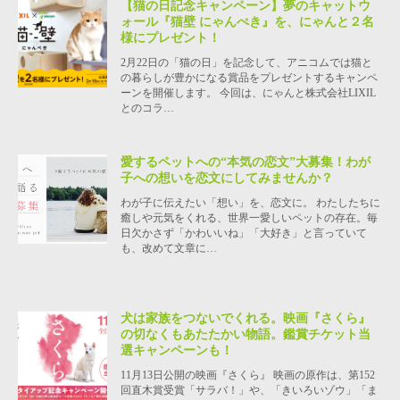
【猫の日記念キャンペーン】夢のキャットウ
ォール『猫壁 にゃんぺき』を、にゃんと２名
様にプレゼント！
2月22日の「猫の日」を記念して、アニコムでは猫と
の暮らしが豊かになる賞品をプレゼントするキャンペ
ーンを開催します。 今回は、にゃんと株式会社LIXIL
とのコラ…
愛するペットへの“本気の恋文”大募集！わが
子への想いを恋文にしてみませんか？
わが子に伝えたい「想い」を、恋文に。 わたしたちに
癒しや元気をくれる、世界一愛しいペットの存在。毎
日欠かさず「かわいいね」「大好き」と言っていて
も、改めて文章に…
犬は家族をつないでくれる。映画『さくら』
の切なくもあたたかい物語。鑑賞チケット当
選キャンペーンも！
11月13日公開の映画『さくら』 映画の原作は、第152
回直木賞受賞「サラバ！」や、「きいろいゾウ」「ま