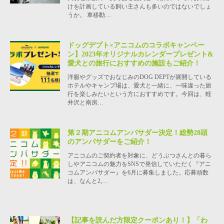
けを計画している飼い主さんも多いのではないでしょ
うか。 車移動…
ドッグデプト×アニコムのコラボキャンペー
ン】2023年オリジナルカレンダープレゼント&
愛犬との旅行におすすめの施設もご紹介！
洋服やグッズでおなじみのDOG DEPTが展開している
ホテルやキャンプ場は、愛犬と一緒に、一味違った旅
行を楽しみたいという方におすすめです。今回は、軽
井沢と南房…
第２期アニコムアンバサダー決定！総勢28頭
のアンバサダーをご紹介！
アニコムのご契約者を対象に、どうぶつさんとの暮ら
しやアニコムの魅力をSNSで発信していただく『アニ
コムアンバサダー』を6月に募集しました。応募頭数
は、なんと2,…
【記事を読んだ方限定クーポンあり！】「わ