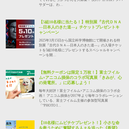
サダーは、わ…
【5組10名様に当たる！】特別展『古代ＤＮＡ
―日本人のきた道―』チケットプレゼントキ
ャンペーン
2025年3月15日から国立科学博物館にて開催される特
別展『古代ＤＮＡ―日本人のきた道―』の入場チケッ
トを5組10名様にプレゼントするスペシャルキャンペ
ーンを開…
【無料クーポンは限定１万枚！】富士フイル
ム×アニコム損保のコラボ写真展「きみが、心
の発電所。」に応募しよう！
毎年大好評！富士フイルム×アニコム損保のコラボ企
画！ アニコム損保が2017年より毎年コラボレーション
している、富士フイルム主催の参加型写真展
「“PHOTO I…
【10名様にムビチケプレゼント！】小さな命
を救うために奮闘する人々を追った《希望》