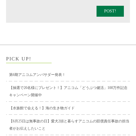
POST!
PICK UP!
第6期アニコムアンバサダー発表！
【抽選で20名様にプレゼント！】アニコム「どうぶつ健活」100万件記念
キャンペーン開催中
【水族館で会える！】海の生き物ガイド
【6月25日は無事故の日】愛犬2頭と暮らすアニコムの賠償責任事故の担当
者がお伝えしたいこと