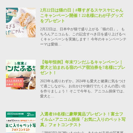
2月22日は猫の日｜#尊すぎるスヤスヤにゃん
こキャンペーン開催！22名様にわが子グッズ
をプレゼント
2月22日は、日本中が猫で盛り上がる「猫の日」。 も
ちろんアニコムも、この記念すべき日を盛り上げるべ
くキャンペーンを実施します！ 今年のキャンペーンテ
ーマは愛猫…
【毎年恒例】年末ワンだふるキャンペーン｜
愛犬と泊まれる宿のペア宿泊券を7名様にプレ
ゼント！
2023年も残りわずか。2024年も愛犬と健康に気をつけ
て過ごしながら、お出かけや旅行でたくさんの思い出
を作りましょう！ そこで今年も、アニコム損保では、
愛犬と…
入選者10名様に豪華賞品プレゼント！富士フ
イルム×アニコム損保「お気に入りのペット写
真」フォトコンテスト
「“PHOTO IS”想いをつなぐ。あなたが主役の写真展」