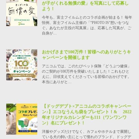
が子がくれる無償の愛」を写真にして応募し
よう！
今年も、富士フイルムとのコラボ企画が始まる！ 毎年
恒例、富士フイルム主催の「“PHOTO IS“想いをつな
ぐ。あなたが主役の写真展」は、応募した写真が、ご
自身が…
おかげさまで100万件！皆様へのありがとうキ
ャンペーンを開催します
アニコムでは、このたびペット保険「どうぶつ健保」
のご契約が100万件を突破いたしました！これもひと
えに、日頃支えてくださっている皆様のおかげです。
本当にありがと…
【ドッグデプト×アニコムのコラボキャンペー
ン♪】エコなうんち袋をプレゼント！& 2022
年オリジナルカレンダーも111（ワンワンワ
ン）名にプレゼント！
洋服やグッズだけでなく、カフェやホテルまで展開し
ている犬の飼い主にとって憧れのブランド、ドッグデ