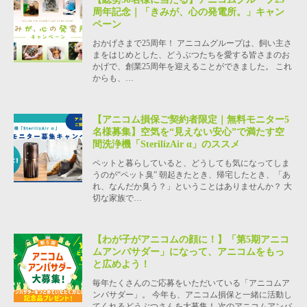
周年記念｜「きみが、心の発電所。」キャン
ペーン
おかげさまで25周年！ アニコムグループは、飼い主さ
まをはじめとした、どうぶつたちを愛する皆さまのお
かげで、創業25周年を迎えることができました。 これ
からも、…
【アニコム損保ご契約者限定｜無料モニター5
名様募集】空気を“見えない安心”で満たす空
間洗浄機「SterilizAir α」のススメ
ペットと暮らしていると、どうしても気になってしま
うのが“ペット臭” 朝起きたとき、帰宅したとき、「あ
れ、なんだか臭う？」ということはありませんか？ 大
切な家族で…
【わが子がアニコムの顔に！】「第5期アニコ
ムアンバサダー」になって、アニコムをもっ
と広めよう！
毎年たくさんのご応募をいただいている「アニコムア
ンバサダー」。 今年も、アニコム損保と一緒に活動し
てくれるどうぶつさんを大募集！ 次のアニコムアンバ