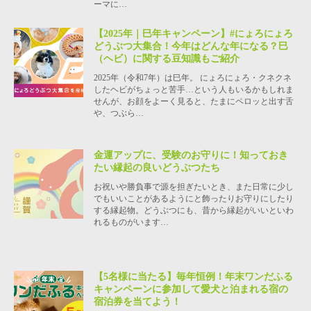
ーマに…
【2025年｜巳年キャンペーン】#にょろにょろ
どうぶつ大集合！今年はどんな年になる？巳
（ヘビ）に関する豆知識もご紹介
2025年（令和7年）は巳年。 にょろにょろ・クネクネ
したヘビがちょっと苦手…という人もいるかもしれま
せんが、お顔をよーく見ると、たまにペロッと出す舌
や、つぶら…
金運アップに、受験のお守りに！知っておき
たい縁起の良いどうぶつたち
お祝いや勝負事で源を担ぎたいとき、また日常に少し
でもいいことがあるようにと飾ったりお守りにしたり
する縁起物。どうぶつにも、昔から縁起がいいといわ
れるものがいます…
【5名様に当たる】毎年恒例！年末ワンだふる
キャンペーンに参加して愛犬と泊まれる宿の
宿泊券を当てよう！