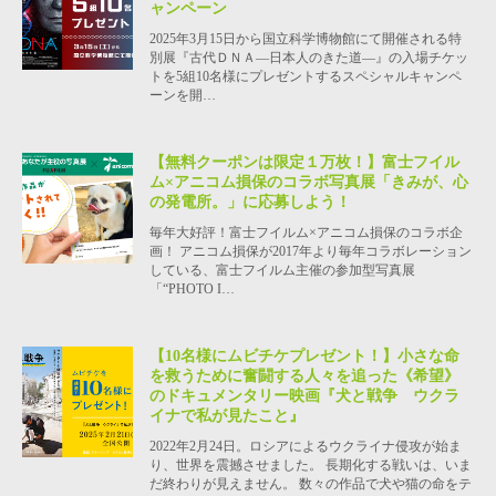
ャンペーン
2025年3月15日から国立科学博物館にて開催される特
別展『古代ＤＮＡ―日本人のきた道―』の入場チケッ
トを5組10名様にプレゼントするスペシャルキャンペ
ーンを開…
【無料クーポンは限定１万枚！】富士フイル
ム×アニコム損保のコラボ写真展「きみが、心
の発電所。」に応募しよう！
毎年大好評！富士フイルム×アニコム損保のコラボ企
画！ アニコム損保が2017年より毎年コラボレーション
している、富士フイルム主催の参加型写真展
「“PHOTO I…
【10名様にムビチケプレゼント！】小さな命
を救うために奮闘する人々を追った《希望》
のドキュメンタリー映画『犬と戦争 ウクラ
イナで私が見たこと』
2022年2月24日。ロシアによるウクライナ侵攻が始ま
り、世界を震撼させました。 長期化する戦いは、いま
だ終わりが見えません。 数々の作品で犬や猫の命をテ