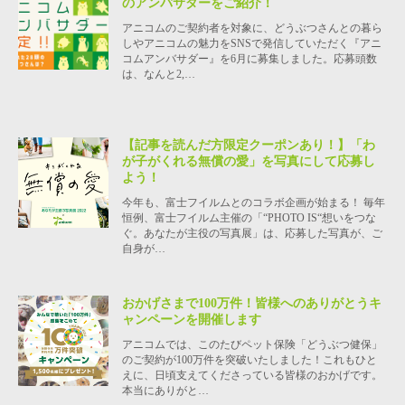
のアンバサダーをご紹介！
アニコムのご契約者を対象に、どうぶつさんとの暮ら
しやアニコムの魅力をSNSで発信していただく『アニ
コムアンバサダー』を6月に募集しました。応募頭数
は、なんと2,…
【記事を読んだ方限定クーポンあり！】「わ
が子がくれる無償の愛」を写真にして応募し
よう！
今年も、富士フイルムとのコラボ企画が始まる！ 毎年
恒例、富士フイルム主催の「“PHOTO IS“想いをつな
ぐ。あなたが主役の写真展」は、応募した写真が、ご
自身が…
おかげさまで100万件！皆様へのありがとうキ
ャンペーンを開催します
アニコムでは、このたびペット保険「どうぶつ健保」
のご契約が100万件を突破いたしました！これもひと
えに、日頃支えてくださっている皆様のおかげです。
本当にありがと…