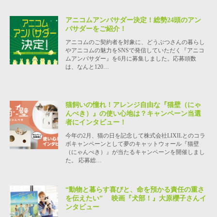
アニコムアンバサダー決定！総勢24頭のアン
バサダーをご紹介！
アニコムのご契約者を対象に、どうぶつさんの暮らし
やアニコムの魅力をSNSで発信していただく『アニコ
ムアンバサダー』を6月に募集しました。応募頭数
は、なんと120…
猫飼いの憧れ！アレンジ自由な『猫壁（にゃ
んぺき）』の使い心地は？キャンペーン当選
者にインタビュー！
今年の2月、猫の日を記念して株式会社LIXILとのコラ
ボキャンペーンとして夢のキャットウォール『猫壁
（にゃんぺき）』が当たるキャンペーンを開催しまし
た。 応募総…
“動物と暮らす喜びと、命を預かる責任の重さ
を伝えたい” 映画『犬部！』大原櫻子さんイ
ンタビュー