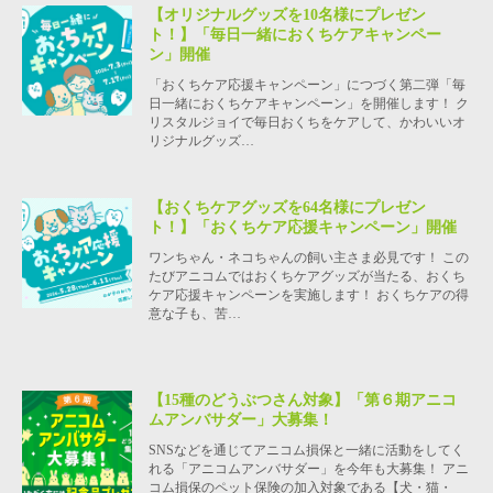
【オリジナルグッズを10名様にプレゼン
ト！】「毎日一緒におくちケアキャンペー
ン」開催
「おくちケア応援キャンペーン」につづく第二弾「毎
日一緒におくちケアキャンペーン」を開催します！ ク
リスタルジョイで毎日おくちをケアして、かわいいオ
リジナルグッズ…
【おくちケアグッズを64名様にプレゼン
ト！】「おくちケア応援キャンペーン」開催
ワンちゃん・ネコちゃんの飼い主さま必見です！ この
たびアニコムではおくちケアグッズが当たる、おくち
ケア応援キャンペーンを実施します！ おくちケアの得
意な子も、苦…
【15種のどうぶつさん対象】「第６期アニコ
ムアンバサダー」大募集！
SNSなどを通じてアニコム損保と一緒に活動をしてく
れる「アニコムアンバサダー」を今年も大募集！ アニ
コム損保のペット保険の加入対象である【犬・猫・