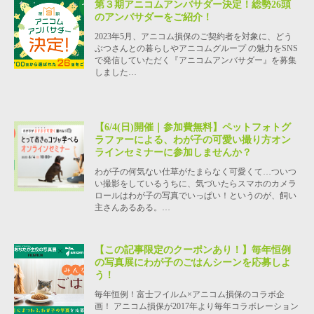
第３期アニコムアンバサダー決定！総勢26頭
のアンバサダーをご紹介！
2023年5月、アニコム損保のご契約者を対象に、どう
ぶつさんとの暮らしやアニコムグループ の魅力をSNS
で発信していただく『アニコムアンバサダー』を募集
しました…
【6/4(日)開催｜参加費無料】ペットフォトグ
ラファーによる、わが子の可愛い撮り方オン
ラインセミナーに参加しませんか？
わが子の何気ない仕草がたまらなく可愛くて…ついつ
い撮影をしているうちに、気づいたらスマホのカメラ
ロールはわが子の写真でいっぱい！というのが、飼い
主さんあるある。…
【この記事限定のクーポンあり！】毎年恒例
の写真展にわが子のごはんシーンを応募しよ
う！
毎年恒例！富士フイルム×アニコム損保のコラボ企
画！ アニコム損保が2017年より毎年コラボレーション