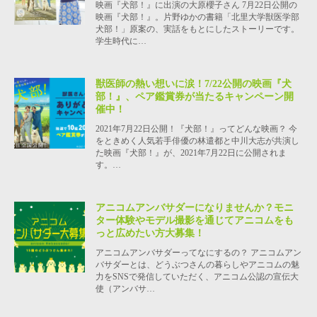
映画『犬部！』に出演の大原櫻子さん 7月22日公開の
映画『犬部！』。片野ゆかの書籍「北里大学獣医学部
犬部！」原案の、実話をもとにしたストーリーです。
学生時代に…
獣医師の熱い想いに涙！7/22公開の映画『犬
部！』、ペア鑑賞券が当たるキャンペーン開
催中！
2021年7月22日公開！『犬部！』ってどんな映画？ 今
をときめく人気若手俳優の林遣都と中川大志が共演し
た映画『犬部！』が、2021年7月22日に公開されま
す。…
アニコムアンバサダーになりませんか？モニ
ター体験やモデル撮影を通じてアニコムをも
っと広めたい方大募集！
アニコムアンバサダーってなにするの？ アニコムアン
バサダーとは、どうぶつさんの暮らしやアニコムの魅
力をSNSで発信していただく、アニコム公認の宣伝大
使（アンバサ…