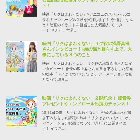
る似顔絵＆映画オリジナルグッズプレゼン
ト！
映画『リクはよわくない』×アニコムのスペシャルコ
ラボキャンペーン第２段を実施します！ 今回は、なん
と！映画のイラストを担当した人気芸人“くっき
ー！”さんが、世界…
映画『リクはよわくない』リク役の浅野真澄
さんインタビュー！4頭の猫と暮らす上で、大
事にしている３つのこと
映画「リクはよわくない」リク役の浅野真澄さんにイ
ンタビュー！ 俳優の坂上忍さんが書き下ろしした話題
の絵本『リクはよわくない』が、アニメーション映画
となって10月…
映画「リクはよわくない」公開記念！ 鑑賞券
プレゼントやエンドロール出演のチャンス！
10月1日公開「リクはよわくない」 俳優の坂上忍が書
き下ろしをした話題の絵本「リクはよわくない」が、
アニメーション映画となって10月1日に公開されま
す！ イラス…