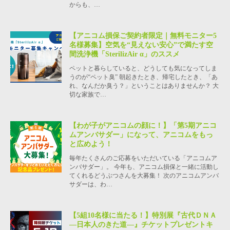
からも、…
【アニコム損保ご契約者限定｜無料モニター5
名様募集】空気を“見えない安心”で満たす空
間洗浄機「SterilizAir α」のススメ
ペットと暮らしていると、どうしても気になってしま
うのが“ペット臭” 朝起きたとき、帰宅したとき、「あ
れ、なんだか臭う？」ということはありませんか？ 大
切な家族で…
【わが子がアニコムの顔に！】「第5期アニコ
ムアンバサダー」になって、アニコムをもっ
と広めよう！
毎年たくさんのご応募をいただいている「アニコムア
ンバサダー」。 今年も、アニコム損保と一緒に活動し
てくれるどうぶつさんを大募集！ 次のアニコムアンバ
サダーは、わ…
【5組10名様に当たる！】特別展『古代ＤＮＡ
―日本人のきた道―』チケットプレゼントキ