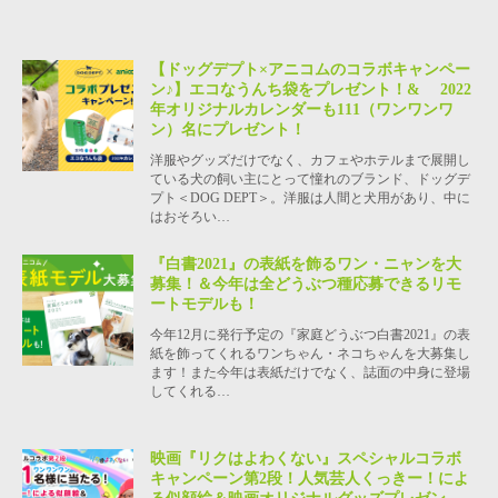
【ドッグデプト×アニコムのコラボキャンペー
ン♪】エコなうんち袋をプレゼント！& 2022
年オリジナルカレンダーも111（ワンワンワ
ン）名にプレゼント！
洋服やグッズだけでなく、カフェやホテルまで展開し
ている犬の飼い主にとって憧れのブランド、ドッグデ
プト＜DOG DEPT＞。洋服は人間と犬用があり、中に
はおそろい…
『白書2021』の表紙を飾るワン・ニャンを大
募集！＆今年は全どうぶつ種応募できるリモ
ートモデルも！
今年12月に発行予定の『家庭どうぶつ白書2021』の表
紙を飾ってくれるワンちゃん・ネコちゃんを大募集し
ます！また今年は表紙だけでなく、誌面の中身に登場
してくれる…
映画『リクはよわくない』スペシャルコラボ
キャンペーン第2段！人気芸人くっきー！によ