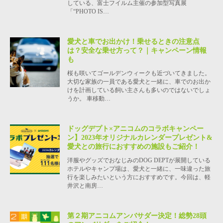
している、富士フイルム主催の参加型写真展
「“PHOTO IS…
愛犬と車でお出かけ！乗せるときの注意点
は？安全な乗せ方って？｜キャンペーン情報
も
桜も咲いてゴールデンウィークも近づいてきました。
大切な家族の一員である愛犬と一緒に、車でのお出か
けを計画している飼い主さんも多いのではないでしょ
うか。 車移動…
ドッグデプト×アニコムのコラボキャンペー
ン】2023年オリジナルカレンダープレゼント&
愛犬との旅行におすすめの施設もご紹介！
洋服やグッズでおなじみのDOG DEPTが展開している
ホテルやキャンプ場は、愛犬と一緒に、一味違った旅
行を楽しみたいという方におすすめです。今回は、軽
井沢と南房…
第２期アニコムアンバサダー決定！総勢28頭