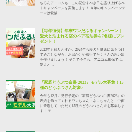
ちろんアニコムも、この記念すべき日を盛り上げるべ
くキャンペーンを実施します！ 今年のキャンペーンテ
ーマは愛猫…
【毎年恒例】年末ワンだふるキャンペーン｜
愛犬と泊まれる宿のペア宿泊券を7名様にプレ
ゼント！
2023年も残りわずか。2024年も愛犬と健康に気をつけ
て過ごしながら、お出かけや旅行でたくさんの思い出
を作りましょう！ そこで今年も、アニコム損保では、
愛犬と…
『家庭どうぶつ白書 2023』モデル大募集！15
種のどうぶつさん対象♪
今年も12月に発行予定の『家庭どうぶつ白書2023』の
表紙を飾ってくれるワンちゃん・ネコちゃんと、中面
に登場していただく15種のどうぶつさん※を募集しま
す！ モ…