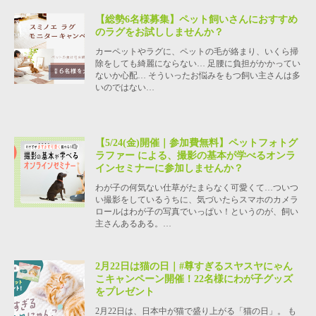
【総勢6名様募集】ペット飼いさんにおすすめ
のラグをお試ししませんか？
カーペットやラグに、ペットの毛が絡まり、いくら掃
除をしても綺麗にならない… 足腰に負担がかかってい
ないか心配… そういったお悩みをもつ飼い主さんは多
いのではない…
【5/24(金)開催｜参加費無料】ペットフォトグ
ラファー による、撮影の基本が学べるオンラ
インセミナーに参加しませんか？
わが子の何気ない仕草がたまらなく可愛くて…ついつ
い撮影をしているうちに、気づいたらスマホのカメラ
ロールはわが子の写真でいっぱい！というのが、飼い
主さんあるある。…
2月22日は猫の日｜#尊すぎるスヤスヤにゃん
こキャンペーン開催！22名様にわが子グッズ
をプレゼント
2月22日は、日本中が猫で盛り上がる「猫の日」。 も