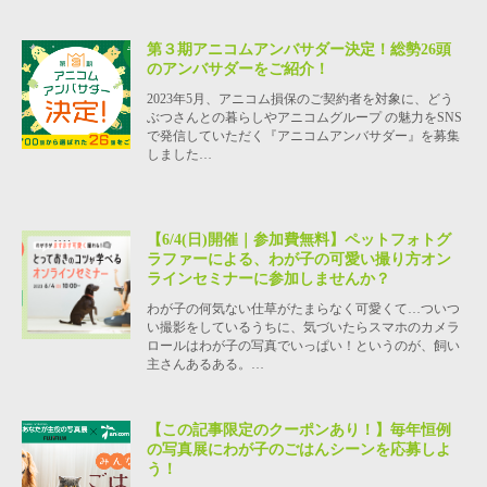
第３期アニコムアンバサダー決定！総勢26頭
のアンバサダーをご紹介！
2023年5月、アニコム損保のご契約者を対象に、どう
ぶつさんとの暮らしやアニコムグループ の魅力をSNS
で発信していただく『アニコムアンバサダー』を募集
しました…
【6/4(日)開催｜参加費無料】ペットフォトグ
ラファーによる、わが子の可愛い撮り方オン
ラインセミナーに参加しませんか？
わが子の何気ない仕草がたまらなく可愛くて…ついつ
い撮影をしているうちに、気づいたらスマホのカメラ
ロールはわが子の写真でいっぱい！というのが、飼い
主さんあるある。…
【この記事限定のクーポンあり！】毎年恒例
の写真展にわが子のごはんシーンを応募しよ
う！