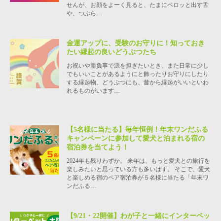
せんが、お顔をよーく見ると、たまにペロッと出す舌
や、つぶら…
金運アップに、受験のお守りに！知っておき
たい縁起の良いどうぶつたち
お祝いや勝負事で源を担ぎたいとき、また日常に少し
でもいいことがあるようにと飾ったりお守りにしたり
する縁起物。どうぶつにも、昔から縁起がいいといわ
れるものがいます…
【5名様に当たる】毎年恒例！年末ワンだふる
キャンペーンに参加して愛犬と泊まれる宿の
宿泊券を当てよう！
2024年も残りわずか。 来年は、もっと愛犬との旅行を
楽しみたいと思っている方も多いはず。 そこで、愛犬
と楽しめる宿のペア宿泊券が５名様に当たる「年末ワ
ンだふる…
【9/21・22開催】わが子と一緒にインターペッ