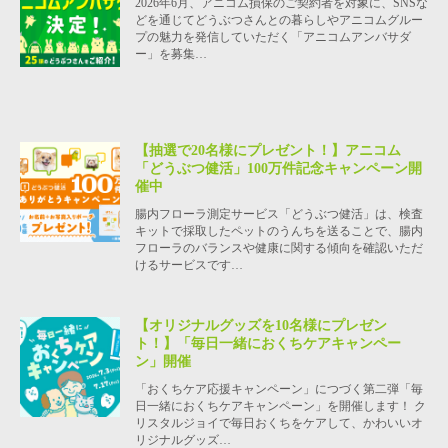
2026年6月、アニコム損保のご契約者を対象に、SNSな
どを通じてどうぶつさんとの暮らしやアニコムグルー
プの魅力を発信していただく「アニコムアンバサダ
ー」を募集…
【抽選で20名様にプレゼント！】アニコム
「どうぶつ健活」100万件記念キャンペーン開
催中
腸内フローラ測定サービス「どうぶつ健活」は、検査
キットで採取したペットのうんちを送ることで、腸内
フローラのバランスや健康に関する傾向を確認いただ
けるサービスです…
【オリジナルグッズを10名様にプレゼン
ト！】「毎日一緒におくちケアキャンペー
ン」開催
「おくちケア応援キャンペーン」につづく第二弾「毎
日一緒におくちケアキャンペーン」を開催します！ ク
リスタルジョイで毎日おくちをケアして、かわいいオ
リジナルグッズ…