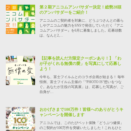
第２期アニコムアンバサダー決定！総勢28頭
のアンバサダーをご紹介！
アニコムのご契約者を対象に、どうぶつさんとの暮ら
しやアニコムの魅力をSNSで発信していただく『アニ
コムアンバサダー』を6月に募集しました。応募頭数
は、なんと2,…
【記事を読んだ方限定クーポンあり！】「わ
が子がくれる無償の愛」を写真にして応募し
よう！
今年も、富士フイルムとのコラボ企画が始まる！ 毎年
恒例、富士フイルム主催の「“PHOTO IS“想いをつな
ぐ。あなたが主役の写真展」は、応募した写真が、ご
自身が…
おかげさまで100万件！皆様へのありがとうキ
ャンペーンを開催します
アニコムでは、このたびペット保険「どうぶつ健保」
のご契約が100万件を突破いたしました！これもひと