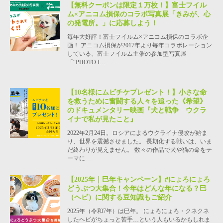
【無料クーポンは限定１万枚！】富士フイル
ム×アニコム損保のコラボ写真展「きみが、心
の発電所。」に応募しよう！
毎年大好評！富士フイルム×アニコム損保のコラボ企
画！ アニコム損保が2017年より毎年コラボレーション
している、富士フイルム主催の参加型写真展
「“PHOTO I…
【10名様にムビチケプレゼント！】小さな命
を救うために奮闘する人々を追った《希望》
のドキュメンタリー映画『犬と戦争 ウクラ
イナで私が見たこと』
2022年2月24日。ロシアによるウクライナ侵攻が始ま
り、世界を震撼させました。 長期化する戦いは、いま
だ終わりが見えません。 数々の作品で犬や猫の命をテ
ーマに…
【2025年｜巳年キャンペーン】#にょろにょろ
どうぶつ大集合！今年はどんな年になる？巳
（ヘビ）に関する豆知識もご紹介
2025年（令和7年）は巳年。 にょろにょろ・クネクネ
したヘビがちょっと苦手…という人もいるかもしれま