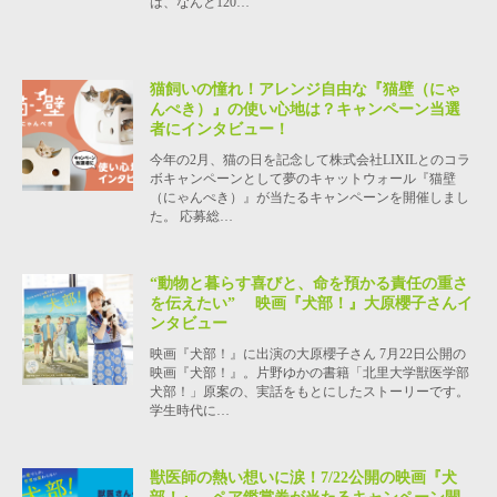
は、なんと120…
猫飼いの憧れ！アレンジ自由な『猫壁（にゃ
んぺき）』の使い心地は？キャンペーン当選
者にインタビュー！
今年の2月、猫の日を記念して株式会社LIXILとのコラ
ボキャンペーンとして夢のキャットウォール『猫壁
（にゃんぺき）』が当たるキャンペーンを開催しまし
た。 応募総…
“動物と暮らす喜びと、命を預かる責任の重さ
を伝えたい” 映画『犬部！』大原櫻子さんイ
ンタビュー
映画『犬部！』に出演の大原櫻子さん 7月22日公開の
映画『犬部！』。片野ゆかの書籍「北里大学獣医学部
犬部！」原案の、実話をもとにしたストーリーです。
学生時代に…
獣医師の熱い想いに涙！7/22公開の映画『犬