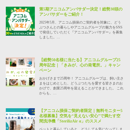
第5期アニコムアンバサダー決定！総勢30頭の
アンバサダーをご紹介！
2025年5月、アニコム損保のご契約者を対象に、どう
ぶつさんとの暮らしやアニコムグループの魅力をSNS
で発信していただく『アニコムアンバサダー』を募集
しました。…
【総勢50名様に当たる】アニコムグループ25
周年記念｜「きみが、心の発電所。」キャン
ペーン
おかげさまで25周年！ アニコムグループは、飼い主さ
まをはじめとした、どうぶつたちを愛する皆さまのお
かげで、創業25周年を迎えることができました。 これ
からも、…
【アニコム損保ご契約者限定｜無料モニター5
名様募集】空気を“見えない安心”で満たす空
間洗浄機「SterilizAir α」のススメ
ペットと暮らしていると、どうしても気になってしま