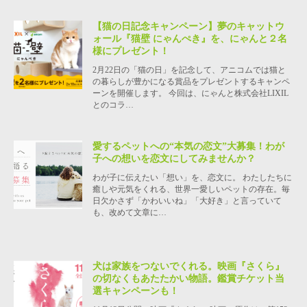
【猫の日記念キャンペーン】夢のキャットウ
ォール『猫壁 にゃんぺき』を、にゃんと２名
様にプレゼント！
2月22日の「猫の日」を記念して、アニコムでは猫と
の暮らしが豊かになる賞品をプレゼントするキャンペ
ーンを開催します。 今回は、にゃんと株式会社LIXIL
とのコラ…
愛するペットへの“本気の恋文”大募集！わが
子への想いを恋文にしてみませんか？
わが子に伝えたい「想い」を、恋文に。 わたしたちに
癒しや元気をくれる、世界一愛しいペットの存在。毎
日欠かさず「かわいいね」「大好き」と言っていて
も、改めて文章に…
犬は家族をつないでくれる。映画『さくら』
の切なくもあたたかい物語。鑑賞チケット当
選キャンペーンも！