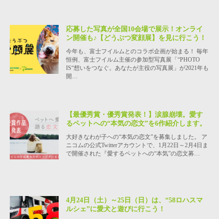
応募した写真が全国10会場で展示！オンライ
ン開催も♪【どうぶつ変顔展】を見に行こう！
今年も、富士フイルムとのコラボ企画が始まる！ 毎年
恒例、富士フイルム主催の参加型写真展「“PHOTO
IS“想いをつなぐ。あなたが主役の写真展」が2021年も
開…
【最優秀賞・優秀賞発表！】涙腺崩壊。愛す
るペットへの“本気の恋文”を6作紹介します。
大好きなわが子への“本気の恋文”を募集しました。 ア
ニコムの公式Twitterアカウントで、1月22日～2月4日ま
で開催された『愛するペットへの“本気”の恋文募…
4月24日（土）～25日（日）は、“58ロハスマ
ルシェ”に愛犬と遊びに行こう！