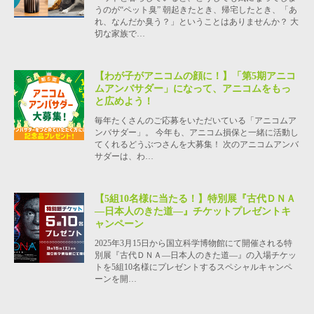
うのが“ペット臭” 朝起きたとき、帰宅したとき、「あ
れ、なんだか臭う？」ということはありませんか？ 大
切な家族で…
【わが子がアニコムの顔に！】「第5期アニコ
ムアンバサダー」になって、アニコムをもっ
と広めよう！
毎年たくさんのご応募をいただいている「アニコムア
ンバサダー」。 今年も、アニコム損保と一緒に活動し
てくれるどうぶつさんを大募集！ 次のアニコムアンバ
サダーは、わ…
【5組10名様に当たる！】特別展『古代ＤＮＡ
―日本人のきた道―』チケットプレゼントキ
ャンペーン
2025年3月15日から国立科学博物館にて開催される特
別展『古代ＤＮＡ―日本人のきた道―』の入場チケッ
トを5組10名様にプレゼントするスペシャルキャンペ
ーンを開…