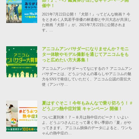
部！』、ペア鑑賞券が当たるキャンペーン開
催中！
2021年7月22日公開！『犬部！』ってどんな映画？ 今
をときめく人気若手俳優の林遣都と中川大志が共演し
た映画『犬部！』が、2021年7月22日に公開されま
す。…
アニコムアンバサダーになりませんか？モニ
ター体験やモデル撮影を通じてアニコムをも
っと広めたい方大募集！
アニコムアンバサダーってなにするの？ アニコムアン
バサダーとは、どうぶつさんの暮らしやアニコムの魅
力をSNSで発信していただく、アニコム公認の宣伝大
使（アンバサ…
夏はすぐそこ！今年もみんなで乗り切ろう！ #
どうぶつ熱中症対策 キャンペーン 開催！
ついに夏到来！７～８月は熱中症のピーク！ いよい
よ、どうぶつさんにとって暑く辛い季節の「夏」がや
ってきます。 アニコム損保のデータによると、ワンち
ゃんの熱中症の…