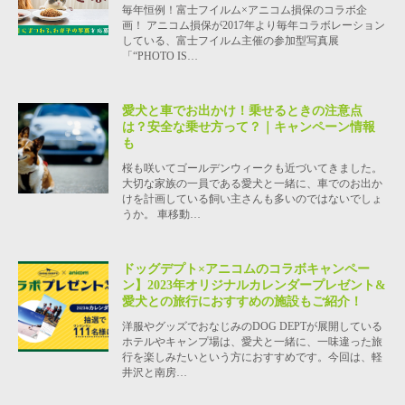
毎年恒例！富士フイルム×アニコム損保のコラボ企
画！ アニコム損保が2017年より毎年コラボレーション
している、富士フイルム主催の参加型写真展
「“PHOTO IS…
愛犬と車でお出かけ！乗せるときの注意点
は？安全な乗せ方って？｜キャンペーン情報
も
桜も咲いてゴールデンウィークも近づいてきました。
大切な家族の一員である愛犬と一緒に、車でのお出か
けを計画している飼い主さんも多いのではないでしょ
うか。 車移動…
ドッグデプト×アニコムのコラボキャンペー
ン】2023年オリジナルカレンダープレゼント&
愛犬との旅行におすすめの施設もご紹介！
洋服やグッズでおなじみのDOG DEPTが展開している
ホテルやキャンプ場は、愛犬と一緒に、一味違った旅
行を楽しみたいという方におすすめです。今回は、軽
井沢と南房…