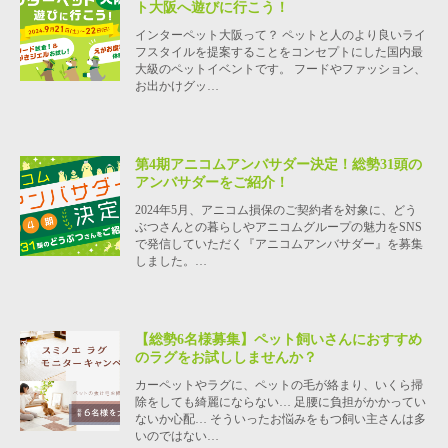
ト大阪へ遊びに行こう！
インターペット大阪って？ ペットと人のより良いライ
フスタイルを提案することをコンセプトにした国内最
大級のペットイベントです。 フードやファッション、
お出かけグッ…
第4期アニコムアンバサダー決定！総勢31頭の
アンバサダーをご紹介！
2024年5月、アニコム損保のご契約者を対象に、どう
ぶつさんとの暮らしやアニコムグループの魅力をSNS
で発信していただく『アニコムアンバサダー』を募集
しました。…
【総勢6名様募集】ペット飼いさんにおすすめ
のラグをお試ししませんか？
カーペットやラグに、ペットの毛が絡まり、いくら掃
除をしても綺麗にならない… 足腰に負担がかかってい
ないか心配… そういったお悩みをもつ飼い主さんは多
いのではない…