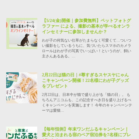
【5/24(金)開催｜参加費無料】ペットフォトグ
ラファー による、撮影の基本が学べるオンラ
インセミナーに参加しませんか？
わが子の何気ない仕草がたまらなく可愛くて…ついつ
い撮影をしているうちに、気づいたらスマホのカメラ
ロールはわが子の写真でいっぱい！というのが、飼い
主さんあるある。…
2月22日は猫の日｜#尊すぎるスヤスヤにゃん
こキャンペーン開催！22名様にわが子グッズ
をプレゼント
2月22日は、日本中が猫で盛り上がる「猫の日」。 も
ちろんアニコムも、この記念すべき日を盛り上げるべ
くキャンペーンを実施します！ 今年のキャンペーンテ
ーマは愛猫…
【毎年恒例】年末ワンだふるキャンペーン｜
愛犬と泊まれる宿のペア宿泊券を7名様にプレ