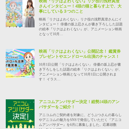
映画『リクはよわくない』リク役の浅野真澄
さんインタビュー！4頭の猫と暮らす上で、大
事にしている３つのこと
映画「リクはよわくない」リク役の浅野真澄さんにイ
ンタビュー！ 俳優の坂上忍さんが書き下ろしした話題
の絵本『リクはよわくない』が、アニメーション映画
となって10月…
映画「リクはよわくない」公開記念！ 鑑賞券
プレゼントやエンドロール出演のチャンス！
10月1日公開「リクはよわくない」 俳優の坂上忍が書
き下ろしをした話題の絵本「リクはよわくない」が、
アニメーション映画となって10月1日に公開されま
す！ イラス…
アニコムアンバサダー決定！総勢24頭のアン
バサダーをご紹介！
アニコムのご契約者を対象に、どうぶつさんの暮らし
やアニコムの魅力をSNSで発信していただく『アニコ
ムアンバサダー』を6月に募集しました。応募頭数