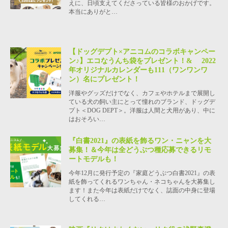
えに、日頃支えてくださっている皆様のおかげです。
本当にありがと…
【ドッグデプト×アニコムのコラボキャンペー
ン♪】エコなうんち袋をプレゼント！& 2022
年オリジナルカレンダーも111（ワンワンワ
ン）名にプレゼント！
洋服やグッズだけでなく、カフェやホテルまで展開し
ている犬の飼い主にとって憧れのブランド、ドッグデ
プト＜DOG DEPT＞。洋服は人間と犬用があり、中に
はおそろい…
『白書2021』の表紙を飾るワン・ニャンを大
募集！＆今年は全どうぶつ種応募できるリモ
ートモデルも！
今年12月に発行予定の『家庭どうぶつ白書2021』の表
紙を飾ってくれるワンちゃん・ネコちゃんを大募集し
ます！また今年は表紙だけでなく、誌面の中身に登場
してくれる…