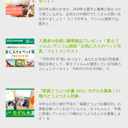
ゼント！
2023年も残りわずか。2024年も愛犬と健康に気をつけ
て過ごしながら、お出かけや旅行でたくさんの思い出
を作りましょう！ そこで今年も、アニコム損保では、
愛犬と…
入選者10名様に豪華賞品プレゼント！富士フ
イルム×アニコム損保「お気に入りのペット写
真」フォトコンテスト
「“PHOTO IS”想いをつなぐ。あなたが主役の写真展」
限定企画として、富士フイルムが運営している写真の
コミュニティサイト「PHOTO FUN PARK」で、…
『家庭どうぶつ白書 2023』モデル大募集！15
種のどうぶつさん対象♪
今年も12月に発行予定の『家庭どうぶつ白書2023』の
表紙を飾ってくれるワンちゃん・ネコちゃんと、中面
に登場していただく15種のどうぶつさん※を募集しま
す！ モ…