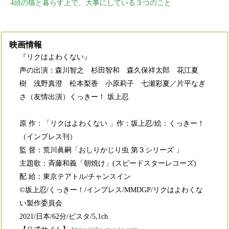
4頭の猫と暮らす上で、大事にしている３つのこと
映画情報
『リクはよわくない』
声の出演：森川智之 杉田智和 森久保祥太郎 花江夏
樹 浅野真澄 松本梨香 小原莉子 七瀬彩夏／片平なぎ
さ（友情出演）くっきー！ 坂上忍
原 作：「リクはよわくない 」作：坂上忍/絵：くっきー！
（インプレス刊）
監 督：荒川眞嗣「おしりかじり虫 第３シリーズ 」
主題歌：斉藤和義「朝焼け」(スピードスターレコーズ)
配 給：東京テアトル/チャンスイン
©坂上忍/くっきー！/インプレス/MMDGP/リクはよわくな
い製作委員会
2021/日本/62分/ビスタ/5,1ch