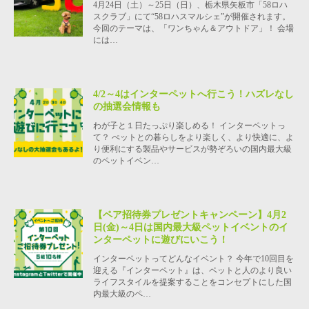
4月24日（土）～25日（日）、栃木県矢板市「58ロハ
スクラブ」にて“58ロハスマルシェ”が開催されます。
今回のテーマは、「ワンちゃん＆アウトドア」！ 会場
には…
4/2～4はインターペットへ行こう！ハズレなし
の抽選会情報も
わが子と１日たっぷり楽しめる！ インターペットっ
て？ ぺットとの暮らしをより楽しく、より快適に、よ
り便利にする製品やサービスが勢ぞろいの国内最大級
のペットイベン…
【ペア招待券プレゼントキャンペーン】4月2
日(金)～4日は国内最大級ペットイベントのイ
ンターペットに遊びにいこう！
インターペットってどんなイベント？ 今年で10回目を
迎える『インターペット』は、ペットと人のより良い
ライフスタイルを提案することをコンセプトにした国
内最大級のペ…