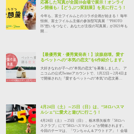
応募した写真が全国10会場で展示！オンライ
ン開催も♪【どうぶつ変顔展】を見に行こう！
今年も、富士フイルムとのコラボ企画が始まる！ 毎年
恒例、富士フイルム主催の参加型写真展「“PHOTO
IS“想いをつなぐ。あなたが主役の写真展」が2021年も
開…
【最優秀賞・優秀賞発表！】涙腺崩壊。愛す
るペットへの“本気の恋文”を6作紹介します。
大好きなわが子への“本気の恋文”を募集しました。 ア
ニコムの公式Twitterアカウントで、1月22日～2月4日ま
で開催された『愛するペットへの“本気”の恋文募…
4月24日（土）～25日（日）は、“58ロハスマ
ルシェ”に愛犬と遊びに行こう！
4月24日（土）～25日（日）、栃木県矢板市「58ロハ
スクラブ」にて“58ロハスマルシェ”が開催されます。
今回のテーマは、「ワンちゃん＆アウトドア」！ 会場