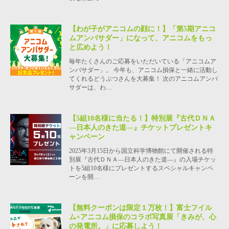
【わが子がアニコムの顔に！】「第5期アニコ
ムアンバサダー」になって、アニコムをもっ
と広めよう！
毎年たくさんのご応募をいただいている「アニコムア
ンバサダー」。 今年も、アニコム損保と一緒に活動し
てくれるどうぶつさんを大募集！ 次のアニコムアンバ
サダーは、わ…
【5組10名様に当たる！】特別展『古代ＤＮＡ
―日本人のきた道―』チケットプレゼントキ
ャンペーン
2025年3月15日から国立科学博物館にて開催される特
別展『古代ＤＮＡ―日本人のきた道―』の入場チケッ
トを5組10名様にプレゼントするスペシャルキャンペ
ーンを開…
【無料クーポンは限定１万枚！】富士フイル
ム×アニコム損保のコラボ写真展「きみが、心
の発電所。」に応募しよう！