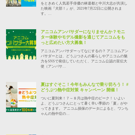
をときめく人気若手俳優の林遣都と中川大志が共演し
た映画『犬部！』が、2021年7月22日に公開されま
す。…
アニコムアンバサダーになりませんか？モニ
ター体験やモデル撮影を通じてアニコムをも
っと広めたい方大募集！
アニコムアンバサダーってなにするの？ アニコムアン
バサダーとは、どうぶつさんの暮らしやアニコムの魅
力をSNSで発信していただく、アニコム公認の宣伝大
使（アンバサ…
夏はすぐそこ！今年もみんなで乗り切ろう！ #
どうぶつ熱中症対策 キャンペーン 開催！
ついに夏到来！７～８月は熱中症のピーク！ いよい
よ、どうぶつさんにとって暑く辛い季節の「夏」がや
ってきます。 アニコム損保のデータによると、ワンち
ゃんの熱中症の…