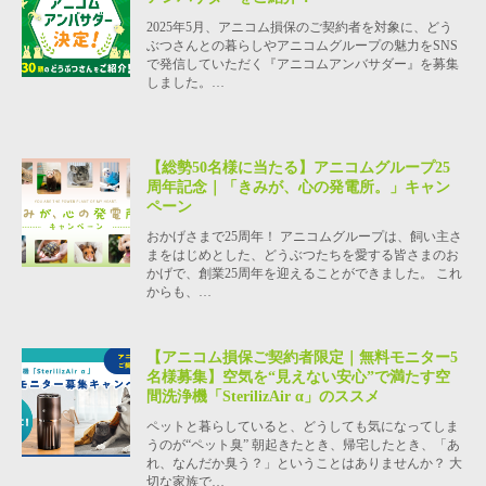
2025年5月、アニコム損保のご契約者を対象に、どう
ぶつさんとの暮らしやアニコムグループの魅力をSNS
で発信していただく『アニコムアンバサダー』を募集
しました。…
【総勢50名様に当たる】アニコムグループ25
周年記念｜「きみが、心の発電所。」キャン
ペーン
おかげさまで25周年！ アニコムグループは、飼い主さ
まをはじめとした、どうぶつたちを愛する皆さまのお
かげで、創業25周年を迎えることができました。 これ
からも、…
【アニコム損保ご契約者限定｜無料モニター5
名様募集】空気を“見えない安心”で満たす空
間洗浄機「SterilizAir α」のススメ
ペットと暮らしていると、どうしても気になってしま
うのが“ペット臭” 朝起きたとき、帰宅したとき、「あ
れ、なんだか臭う？」ということはありませんか？ 大
切な家族で…