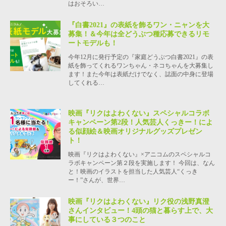
はおそろい…
『白書2021』の表紙を飾るワン・ニャンを大
募集！＆今年は全どうぶつ種応募できるリモ
ートモデルも！
今年12月に発行予定の『家庭どうぶつ白書2021』の表
紙を飾ってくれるワンちゃん・ネコちゃんを大募集し
ます！また今年は表紙だけでなく、誌面の中身に登場
してくれる…
映画『リクはよわくない』スペシャルコラボ
キャンペーン第2段！人気芸人くっきー！によ
る似顔絵＆映画オリジナルグッズプレゼン
ト！
映画『リクはよわくない』×アニコムのスペシャルコ
ラボキャンペーン第２段を実施します！ 今回は、なん
と！映画のイラストを担当した人気芸人“くっき
ー！”さんが、世界…
映画『リクはよわくない』リク役の浅野真澄
さんインタビュー！4頭の猫と暮らす上で、大
事にしている３つのこと