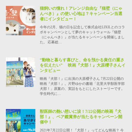
猫飼いの憧れ！アレンジ自由な『猫壁（にゃ
んぺき）』の使い心地は？キャンペーン当選
者にインタビュー！
今年の2月、猫の日を記念して株式会社LIXILとのコラ
ボキャンペーンとして夢のキャットウォール『猫壁
（にゃんぺき）』が当たるキャンペーンを開催しまし
た。 応募総…
“動物と暮らす喜びと、命を預かる責任の重さ
を伝えたい” 映画『犬部！』大原櫻子さんイ
ンタビュー
映画『犬部！』に出演の大原櫻子さん 7月22日公開の
映画『犬部！』。片野ゆかの書籍「北里大学獣医学部
犬部！」原案の、実話をもとにしたストーリーです。
学生時代に…
獣医師の熱い想いに涙！7/22公開の映画『犬
部！』、ペア鑑賞券が当たるキャンペーン開
催中！
2021年7月22日公開！『犬部！』ってどんな映画？ 今