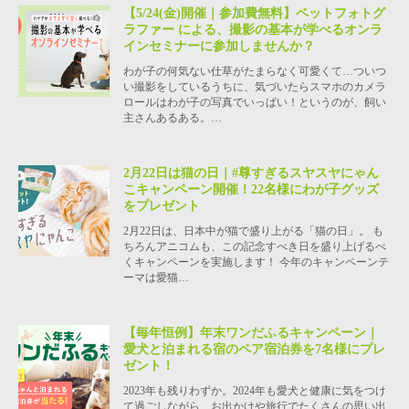
【5/24(金)開催｜参加費無料】ペットフォトグ
ラファー による、撮影の基本が学べるオンラ
インセミナーに参加しませんか？
わが子の何気ない仕草がたまらなく可愛くて…ついつ
い撮影をしているうちに、気づいたらスマホのカメラ
ロールはわが子の写真でいっぱい！というのが、飼い
主さんあるある。…
2月22日は猫の日｜#尊すぎるスヤスヤにゃん
こキャンペーン開催！22名様にわが子グッズ
をプレゼント
2月22日は、日本中が猫で盛り上がる「猫の日」。 も
ちろんアニコムも、この記念すべき日を盛り上げるべ
くキャンペーンを実施します！ 今年のキャンペーンテ
ーマは愛猫…
【毎年恒例】年末ワンだふるキャンペーン｜
愛犬と泊まれる宿のペア宿泊券を7名様にプレ
ゼント！
2023年も残りわずか。2024年も愛犬と健康に気をつけ
て過ごしながら、お出かけや旅行でたくさんの思い出