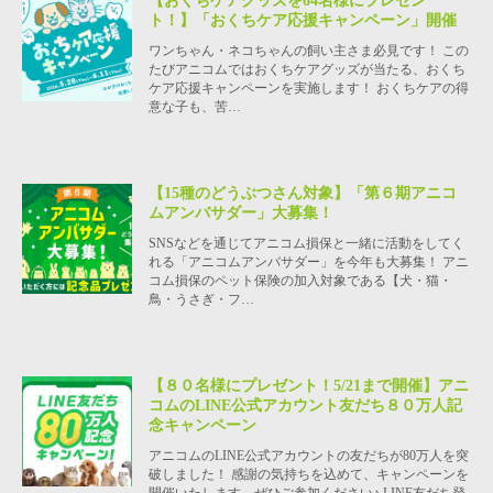
【おくちケアグッズを64名様にプレゼン
ト！】「おくちケア応援キャンペーン」開催
ワンちゃん・ネコちゃんの飼い主さま必見です！ この
たびアニコムではおくちケアグッズが当たる、おくち
ケア応援キャンペーンを実施します！ おくちケアの得
意な子も、苦…
【15種のどうぶつさん対象】「第６期アニコ
ムアンバサダー」大募集！
SNSなどを通じてアニコム損保と一緒に活動をしてく
れる「アニコムアンバサダー」を今年も大募集！ アニ
コム損保のペット保険の加入対象である【犬・猫・
鳥・うさぎ・フ…
【８０名様にプレゼント！5/21まで開催】アニ
コムのLINE公式アカウント友だち８０万人記
念キャンペーン
アニコムのLINE公式アカウントの友だちが80万人を突
破しました！ 感謝の気持ちを込めて、キャンペーンを
開催いたします。ぜひご参加ください♪ LINE友だち登