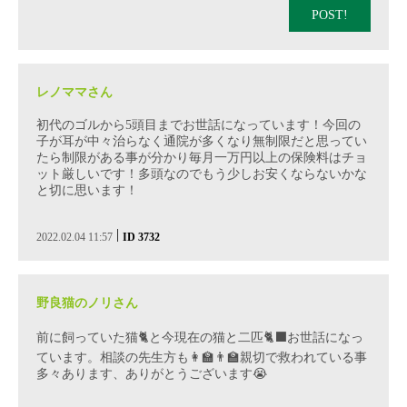
POST!
レノママさん
初代のゴルから5頭目までお世話になっています！今回の
子が耳が中々治らなく通院が多くなり無制限だと思ってい
たら制限がある事が分かり毎月一万円以上の保険料はチョ
ット厳しいです！多頭なのでもう少しお安くならないかな
と切に思います！
|
2022.02.04 11:57
ID 3732
野良猫のノリさん
前に飼っていた猫🐈と今現在の猫と二匹🐈‍⬛お世話になっ
ています。相談の先生方も👩‍🏫👨‍🏫親切で救われている事
多々あります、ありがとうございます😭