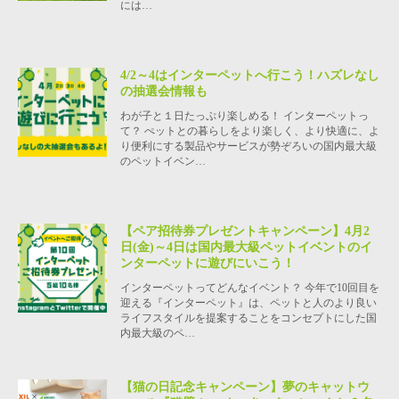
には…
4/2～4はインターペットへ行こう！ハズレなし
の抽選会情報も
わが子と１日たっぷり楽しめる！ インターペットっ
て？ ぺットとの暮らしをより楽しく、より快適に、よ
り便利にする製品やサービスが勢ぞろいの国内最大級
のペットイベン…
【ペア招待券プレゼントキャンペーン】4月2
日(金)～4日は国内最大級ペットイベントのイ
ンターペットに遊びにいこう！
インターペットってどんなイベント？ 今年で10回目を
迎える『インターペット』は、ペットと人のより良い
ライフスタイルを提案することをコンセプトにした国
内最大級のペ…
【猫の日記念キャンペーン】夢のキャットウ