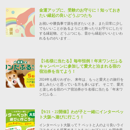
金運アップに、受験のお守りに！知っておき
たい縁起の良いどうぶつたち
お祝いや勝負事で源を担ぎたいとき、また日常に少し
でもいいことがあるようにと飾ったりお守りにしたり
する縁起物。どうぶつにも、昔から縁起がいいといわ
れるものがいます…
【5名様に当たる】毎年恒例！年末ワンだふる
キャンペーンに参加して愛犬と泊まれる宿の
宿泊券を当てよう！
2024年も残りわずか。 来年は、もっと愛犬との旅行を
楽しみたいと思っている方も多いはず。 そこで、愛犬
と楽しめる宿のペア宿泊券が５名様に当たる「年末ワ
ンだふる…
【9/21・22開催】わが子と一緒にインターペッ
ト大阪へ遊びに行こう！
インターペット大阪って？ ペットと人のより良いライ
フスタイルを提案することをコンセプトにした国内最