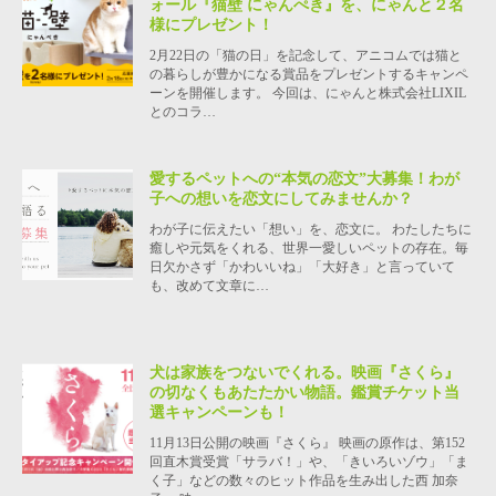
ォール『猫壁 にゃんぺき』を、にゃんと２名
様にプレゼント！
2月22日の「猫の日」を記念して、アニコムでは猫と
の暮らしが豊かになる賞品をプレゼントするキャンペ
ーンを開催します。 今回は、にゃんと株式会社LIXIL
とのコラ…
愛するペットへの“本気の恋文”大募集！わが
子への想いを恋文にしてみませんか？
わが子に伝えたい「想い」を、恋文に。 わたしたちに
癒しや元気をくれる、世界一愛しいペットの存在。毎
日欠かさず「かわいいね」「大好き」と言っていて
も、改めて文章に…
犬は家族をつないでくれる。映画『さくら』
の切なくもあたたかい物語。鑑賞チケット当
選キャンペーンも！
11月13日公開の映画『さくら』 映画の原作は、第152
回直木賞受賞「サラバ！」や、「きいろいゾウ」「ま
く子」などの数々のヒット作品を生み出した西 加奈