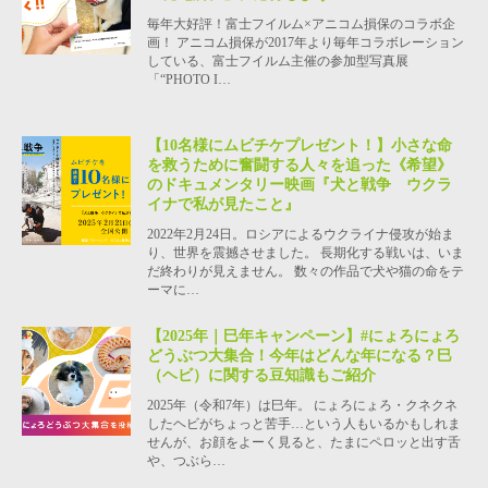
毎年大好評！富士フイルム×アニコム損保のコラボ企
画！ アニコム損保が2017年より毎年コラボレーション
している、富士フイルム主催の参加型写真展
「“PHOTO I…
【10名様にムビチケプレゼント！】小さな命
を救うために奮闘する人々を追った《希望》
のドキュメンタリー映画『犬と戦争 ウクラ
イナで私が見たこと』
2022年2月24日。ロシアによるウクライナ侵攻が始ま
り、世界を震撼させました。 長期化する戦いは、いま
だ終わりが見えません。 数々の作品で犬や猫の命をテ
ーマに…
【2025年｜巳年キャンペーン】#にょろにょろ
どうぶつ大集合！今年はどんな年になる？巳
（ヘビ）に関する豆知識もご紹介
2025年（令和7年）は巳年。 にょろにょろ・クネクネ
したヘビがちょっと苦手…という人もいるかもしれま
せんが、お顔をよーく見ると、たまにペロッと出す舌
や、つぶら…