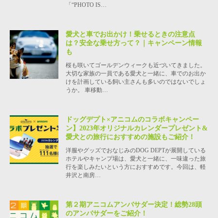
「“PHOTO IS…
愛犬と車でお出かけ！乗せるときの注意点
は？安全な乗せ方って？｜キャンペーン情報
も
桜も咲いてゴールデンウィークも近づいてきました。
大切な家族の一員である愛犬と一緒に、車でのお出か
けを計画している飼い主さんも多いのではないでしょ
うか。 車移動…
ドッグデプト×アニコムのコラボキャンペー
ン】2023年オリジナルカレンダープレゼント&
愛犬との旅行におすすめの施設もご紹介！
洋服やグッズでおなじみのDOG DEPTが展開している
ホテルやキャンプ場は、愛犬と一緒に、一味違った旅
行を楽しみたいという方におすすめです。今回は、軽
井沢と南房…
第２期アニコムアンバサダー決定！総勢28頭
のアンバサダーをご紹介！