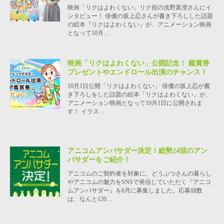
映画「リクはよわくない」リク役の浅野真澄さんにイ
ンタビュー！ 俳優の坂上忍さんが書き下ろしした話題
の絵本『リクはよわくない』が、アニメーション映画
となって10月…
映画「リクはよわくない」公開記念！ 鑑賞券
プレゼントやエンドロール出演のチャンス！
10月1日公開「リクはよわくない」 俳優の坂上忍が書
き下ろしをした話題の絵本「リクはよわくない」が、
アニメーション映画となって10月1日に公開されま
す！ イラス…
アニコムアンバサダー決定！総勢24頭のアン
バサダーをご紹介！
アニコムのご契約者を対象に、どうぶつさんの暮らし
やアニコムの魅力をSNSで発信していただく『アニコ
ムアンバサダー』を6月に募集しました。応募頭数
は、なんと120…