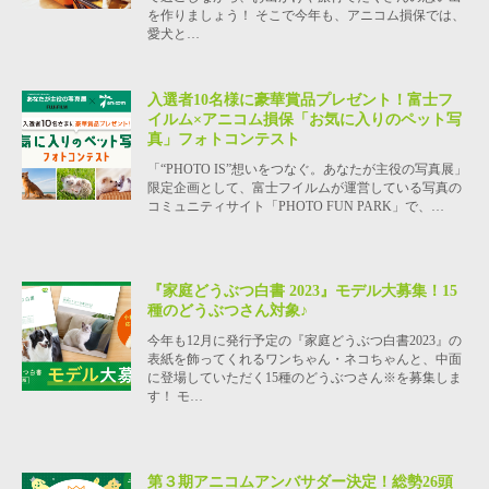
を作りましょう！ そこで今年も、アニコム損保では、
愛犬と…
入選者10名様に豪華賞品プレゼント！富士フ
イルム×アニコム損保「お気に入りのペット写
真」フォトコンテスト
「“PHOTO IS”想いをつなぐ。あなたが主役の写真展」
限定企画として、富士フイルムが運営している写真の
コミュニティサイト「PHOTO FUN PARK」で、…
『家庭どうぶつ白書 2023』モデル大募集！15
種のどうぶつさん対象♪
今年も12月に発行予定の『家庭どうぶつ白書2023』の
表紙を飾ってくれるワンちゃん・ネコちゃんと、中面
に登場していただく15種のどうぶつさん※を募集しま
す！ モ…
第３期アニコムアンバサダー決定！総勢26頭