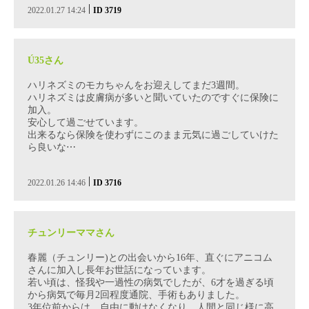
|
2022.01.27 14:24
ID 3719
Ú35さん
ハリネズミのモカちゃんをお迎えしてまだ3週間。
ハリネズミは皮膚病が多いと聞いていたのですぐに保険に
加入。
安心して過ごせています。
出来るなら保険を使わずにこのまま元気に過ごしていけた
ら良いな⋯
|
2022.01.26 14:46
ID 3716
チュンリーママさん
春麗（チュンリー)との出会いから16年、直ぐにアニコム
さんに加入し長年お世話になっています。
若い頃は、怪我や一過性の病気でしたが、6才を過ぎる頃
から病気で毎月2回程度通院、手術もありました。
3年位前からは、自由に動けなくなり、人間と同じ様に高