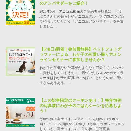
のアンバサダーをご紹介！
2023年5月、アニコム損保のご契約者を対象に、どう
ぶつさんとの暮らしやアニコムグループ の魅力をSNS
で発信していただく『アニコムアンバサダー』を募集
しました…
【6/4(日)開催｜参加費無料】ペットフォトグ
ラファーによる、わが子の可愛い撮り方オン
ラインセミナーに参加しませんか？
わが子の何気ない仕草がたまらなく可愛くて…ついつ
い撮影をしているうちに、気づいたらスマホのカメラ
ロールはわが子の写真でいっぱい！というのが、飼い
主さんあるある。…
【この記事限定のクーポンあり！】毎年恒例
の写真展にわが子のごはんシーンを応募しよ
う！
毎年恒例！富士フイルム×アニコム損保のコラボ企
画！ アニコム損保が2017年より毎年コラボレーション
している、富士フイルム主催の参加型写真展