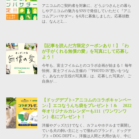
アニコムのご契約者を対象に、どうぶつさんとの暮ら
しやアニコムの魅力をSNSで発信していただく『アニ
コムアンバサダー』を6月に募集しました。応募頭数
は、なんと2,…
【記事を読んだ方限定クーポンあり！】「わ
が子がくれる無償の愛」を写真にして応募し
よう！
今年も、富士フイルムとのコラボ企画が始まる！ 毎年
恒例、富士フイルム主催の「“PHOTO IS“想いをつな
ぐ。あなたが主役の写真展」は、応募した写真が、ご
自身が…
【ドッグデプト×アニコムのコラボキャンペー
ン♪】エコなうんち袋をプレゼント！& 2022
年オリジナルカレンダーも111（ワンワンワ
ン）名にプレゼント！
洋服やグッズだけでなく、カフェやホテルまで展開し
ている犬の飼い主にとって憧れのブランド、ドッグデ
プト＜DOG DEPT＞。洋服は人間と犬用があり、中に