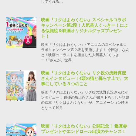
してくれる…
映画『リクはよわくない』スペシャルコラボ
キャンペーン第2段！人気芸人くっきー！によ
る似顔絵＆映画オリジナルグッズプレゼン
ト！
映画『リクはよわくない』×アニコムのスペシャルコ
ラボキャンペーン第２段を実施します！ 今回は、なん
と！映画のイラストを担当した人気芸人“くっき
ー！”さんが、世界…
映画『リクはよわくない』リク役の浅野真澄
さんインタビュー！4頭の猫と暮らす上で、大
事にしている３つのこと
映画「リクはよわくない」リク役の浅野真澄さんにイ
ンタビュー！ 俳優の坂上忍さんが書き下ろしした話題
の絵本『リクはよわくない』が、アニメーション映画
となって10月…
映画「リクはよわくない」公開記念！ 鑑賞券
プレゼントやエンドロール出演のチャンス！