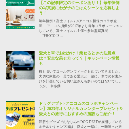
【この記事限定のクーポンあり！】毎年恒例
の写真展にわが子のごはんシーンを応募しよ
う！
毎年恒例！富士フイルム×アニコム損保のコラボ企
画！ アニコム損保が2017年より毎年コラボレーション
している、富士フイルム主催の参加型写真展
「“PHOTO IS…
愛犬と車でお出かけ！乗せるときの注意点
は？安全な乗せ方って？｜キャンペーン情報
も
桜も咲いてゴールデンウィークも近づいてきました。
大切な家族の一員である愛犬と一緒に、車でのお出か
けを計画している飼い主さんも多いのではないでしょ
うか。 車移動…
ドッグデプト×アニコムのコラボキャンペー
ン】2023年オリジナルカレンダープレゼント&
愛犬との旅行におすすめの施設もご紹介！
洋服やグッズでおなじみのDOG DEPTが展開している
ホテルやキャンプ場は、愛犬と一緒に、一味違った旅