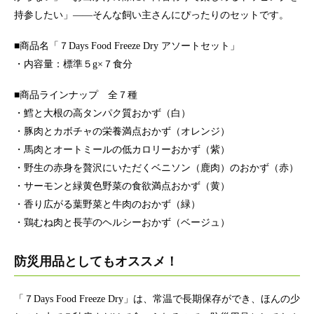
持参したい」――そんな飼い主さんにぴったりのセットです。
■商品名「７Days Food Freeze Dry アソートセット」
・内容量：標準５g×７食分
■商品ラインナップ 全７種
・鱈と大根の高タンパク質おかず（白）
・豚肉とカボチャの栄養満点おかず（オレンジ）
・馬肉とオートミールの低カロリーおかず（紫）
・野生の赤身を贅沢にいただくベニソン（鹿肉）のおかず（赤）
・サーモンと緑黄色野菜の食欲満点おかず（黄）
・香り広がる葉野菜と牛肉のおかず（緑）
・鶏むね肉と長芋のヘルシーおかず（ベージュ）
防災用品としてもオススメ！
「７Days Food Freeze Dry」は、常温で長期保存ができ、ほんの少