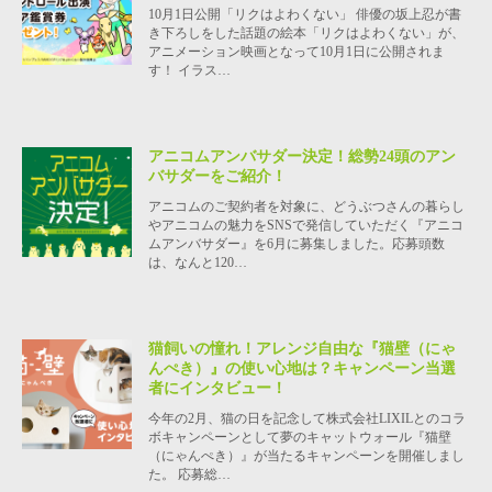
10月1日公開「リクはよわくない」 俳優の坂上忍が書
き下ろしをした話題の絵本「リクはよわくない」が、
アニメーション映画となって10月1日に公開されま
す！ イラス…
アニコムアンバサダー決定！総勢24頭のアン
バサダーをご紹介！
アニコムのご契約者を対象に、どうぶつさんの暮らし
やアニコムの魅力をSNSで発信していただく『アニコ
ムアンバサダー』を6月に募集しました。応募頭数
は、なんと120…
猫飼いの憧れ！アレンジ自由な『猫壁（にゃ
んぺき）』の使い心地は？キャンペーン当選
者にインタビュー！
今年の2月、猫の日を記念して株式会社LIXILとのコラ
ボキャンペーンとして夢のキャットウォール『猫壁
（にゃんぺき）』が当たるキャンペーンを開催しまし
た。 応募総…