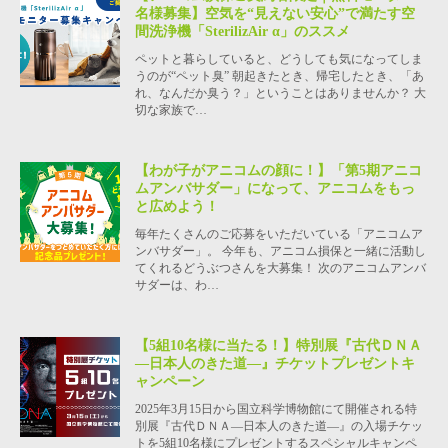
名様募集】空気を“見えない安心”で満たす空
間洗浄機「SterilizAir α」のススメ
ペットと暮らしていると、どうしても気になってしま
うのが“ペット臭” 朝起きたとき、帰宅したとき、「あ
れ、なんだか臭う？」ということはありませんか？ 大
切な家族で…
【わが子がアニコムの顔に！】「第5期アニコ
ムアンバサダー」になって、アニコムをもっ
と広めよう！
毎年たくさんのご応募をいただいている「アニコムア
ンバサダー」。 今年も、アニコム損保と一緒に活動し
てくれるどうぶつさんを大募集！ 次のアニコムアンバ
サダーは、わ…
【5組10名様に当たる！】特別展『古代ＤＮＡ
―日本人のきた道―』チケットプレゼントキ
ャンペーン
2025年3月15日から国立科学博物館にて開催される特
別展『古代ＤＮＡ―日本人のきた道―』の入場チケッ
トを5組10名様にプレゼントするスペシャルキャンペ