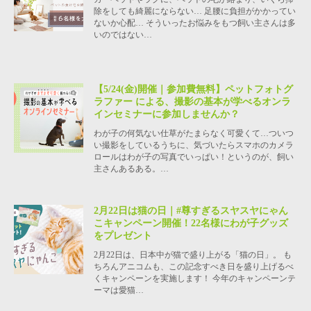
除をしても綺麗にならない… 足腰に負担がかかってい
ないか心配… そういったお悩みをもつ飼い主さんは多
いのではない…
【5/24(金)開催｜参加費無料】ペットフォトグ
ラファー による、撮影の基本が学べるオンラ
インセミナーに参加しませんか？
わが子の何気ない仕草がたまらなく可愛くて…ついつ
い撮影をしているうちに、気づいたらスマホのカメラ
ロールはわが子の写真でいっぱい！というのが、飼い
主さんあるある。…
2月22日は猫の日｜#尊すぎるスヤスヤにゃん
こキャンペーン開催！22名様にわが子グッズ
をプレゼント
2月22日は、日本中が猫で盛り上がる「猫の日」。 も
ちろんアニコムも、この記念すべき日を盛り上げるべ
くキャンペーンを実施します！ 今年のキャンペーンテ
ーマは愛猫…