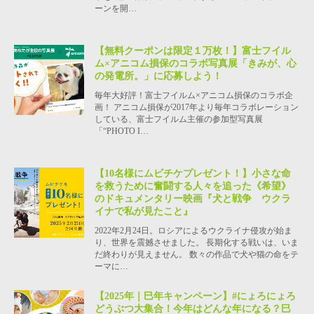
ーンを開…
【無料クーポンは限定１万枚！】富士フイル
ム×アニコム損保のコラボ写真展「きみが、心
の発電所。」に応募しよう！
毎年大好評！富士フイルム×アニコム損保のコラボ企
画！ アニコム損保が2017年より毎年コラボレーション
している、富士フイルム主催の参加型写真展
「“PHOTO I…
【10名様にムビチケプレゼント！】小さな命
を救うために奮闘する人々を追った《希望》
のドキュメンタリー映画『犬と戦争 ウクラ
イナで私が見たこと』
2022年2月24日。ロシアによるウクライナ侵攻が始ま
り、世界を震撼させました。 長期化する戦いは、いま
だ終わりが見えません。 数々の作品で犬や猫の命をテ
ーマに…
【2025年｜巳年キャンペーン】#にょろにょろ
どうぶつ大集合！今年はどんな年になる？巳