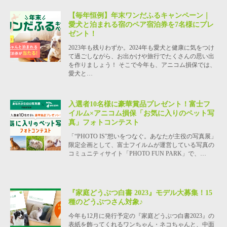
【毎年恒例】年末ワンだふるキャンペーン｜
愛犬と泊まれる宿のペア宿泊券を7名様にプレ
ゼント！
2023年も残りわずか。2024年も愛犬と健康に気をつけ
て過ごしながら、お出かけや旅行でたくさんの思い出
を作りましょう！ そこで今年も、アニコム損保では、
愛犬と…
入選者10名様に豪華賞品プレゼント！富士フ
イルム×アニコム損保「お気に入りのペット写
真」フォトコンテスト
「“PHOTO IS”想いをつなぐ。あなたが主役の写真展」
限定企画として、富士フイルムが運営している写真の
コミュニティサイト「PHOTO FUN PARK」で、…
『家庭どうぶつ白書 2023』モデル大募集！15
種のどうぶつさん対象♪
今年も12月に発行予定の『家庭どうぶつ白書2023』の
表紙を飾ってくれるワンちゃん・ネコちゃんと、中面