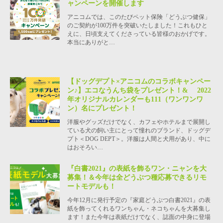
ャンペーンを開催します
アニコムでは、このたびペット保険「どうぶつ健保」
のご契約が100万件を突破いたしました！これもひと
えに、日頃支えてくださっている皆様のおかげです。
本当にありがと…
【ドッグデプト×アニコムのコラボキャンペー
ン♪】エコなうんち袋をプレゼント！& 2022
年オリジナルカレンダーも111（ワンワンワ
ン）名にプレゼント！
洋服やグッズだけでなく、カフェやホテルまで展開し
ている犬の飼い主にとって憧れのブランド、ドッグデ
プト＜DOG DEPT＞。洋服は人間と犬用があり、中に
はおそろい…
『白書2021』の表紙を飾るワン・ニャンを大
募集！＆今年は全どうぶつ種応募できるリモ
ートモデルも！
今年12月に発行予定の『家庭どうぶつ白書2021』の表
紙を飾ってくれるワンちゃん・ネコちゃんを大募集し
ます！また今年は表紙だけでなく、誌面の中身に登場