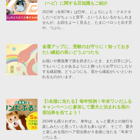
（ヘビ）に関する豆知識もご紹介
2025年（令和7年）は巳年。 にょろにょろ・クネクネ
したヘビがちょっと苦手…という人もいるかもしれま
せんが、お顔をよーく見ると、たまにペロッと出す舌
や、つぶら…
金運アップに、受験のお守りに！知っておき
たい縁起の良いどうぶつたち
お祝いや勝負事で源を担ぎたいとき、また日常に少し
でもいいことがあるようにと飾ったりお守りにしたり
する縁起物。どうぶつにも、昔から縁起がいいといわ
れるものがいます…
【5名様に当たる】毎年恒例！年末ワンだふる
キャンペーンに参加して愛犬と泊まれる宿の
宿泊券を当てよう！
2024年も残りわずか。 来年は、もっと愛犬との旅行を
楽しみたいと思っている方も多いはず。 そこで、愛犬
と楽しめる宿のペア宿泊券が５名様に当たる「年末ワ
ンだふる…