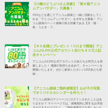
【15種のどうぶつさん対象】「第６期アニコ
ムアンバサダー」大募集！
SNSなどを通じてアニコム損保と一緒に活動をしてく
れる「アニコムアンバサダー」を今年も大募集！ アニ
コム損保のペット保険の加入対象である【犬・猫・
鳥・うさぎ・フ…
【８０名様にプレゼント！5/21まで開催】アニ
コムのLINE公式アカウント友だち８０万人記
念キャンペーン
アニコムのLINE公式アカウントの友だちが80万人を突
破しました！ 感謝の気持ちを込めて、キャンペーンを
開催いたします。ぜひご参加ください♪ LINE友だち登
録…
【アニコム損保ご契約者限定】わが子の写真
でオリジナルカレンダーを作ろう！
アニコム損保のマイページにログインされたことはあ
りますか？ マイページでは、保険契約に関するお手続
きができるだけでなく、ご契約者限定でお楽しみいた