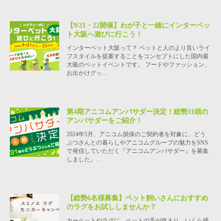
【9/21・22開催】わが子と一緒にインターペッ
ト大阪へ遊びに行こう！
インターペット大阪って？ ペットと人のより良いライ
フスタイルを提案することをコンセプトにした国内最
大級のペットイベントです。 フードやファッション、
お出かけグッ…
第4期アニコムアンバサダー決定！総勢31頭の
アンバサダーをご紹介！
2024年5月、アニコム損保のご契約者を対象に、どう
ぶつさんとの暮らしやアニコムグループの魅力をSNS
で発信していただく『アニコムアンバサダー』を募集
しました。…
【総勢6名様募集】ペット飼いさんにおすすめ
のラグをお試ししませんか？
カーペットやラグに、ペットの毛が絡まり、いくら掃