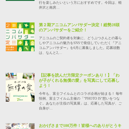
行を楽しみたいという方におすすめです。今回は、軽
井沢と南房…
第２期アニコムアンバサダー決定！総勢28頭
のアンバサダーをご紹介！
アニコムのご契約者を対象に、どうぶつさんとの暮ら
しやアニコムの魅力をSNSで発信していただく『アニ
コムアンバサダー』を6月に募集しました。応募頭数
は、なんと2,…
【記事を読んだ方限定クーポンあり！】「わ
が子がくれる無償の愛」を写真にして応募し
よう！
今年も、富士フイルムとのコラボ企画が始まる！ 毎年
恒例、富士フイルム主催の「“PHOTO IS“想いをつな
ぐ。あなたが主役の写真展」は、応募した写真が、ご
自身が…
おかげさまで100万件！皆様へのありがとうキ