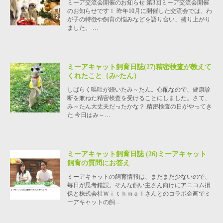
ミーア交流会開催のお知らせ 第3回ミーア交流会開催
のお知らせです！ 昨年10月に開催した交流会では、わ
が子の特徴や飼育の悩みなどを語り合い、盛り上がり
ました。 …
ミーアキャット飼育日誌(27)精密検査が教えて
くれたこと（み~たん）
しばらく嘔吐が続いたみ～たん。心配なので、健康診
断を兼ねた精密検査を受けることにしました。さて、
み～たん大丈夫だったかな？ 精密検査の日がやってき
た 今日はみ～…
ミーアキャット飼育日誌 (26)ミーアキャット
飼育の質問にお答え
ミーアキャットの飼育情報は、まだまだ少ないので、
毎日が思考錯誤。そんな飼い主さん向けにアニコム損
保と株式会社Ｗｉｔｈｍａｌさんとのコラボ企画でミ
ーアキャットの飼…