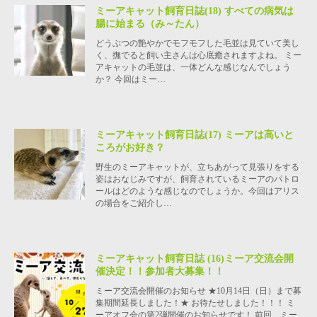
ミーアキャット飼育日誌(18) すべての病気は
腸に始まる（み～たん）
どうぶつの艶やかでモフモフした毛並は見ていて美し
く、撫でると飼い主さんは心底癒されますよね。 ミー
アキャットの毛並は、一体どんな感じなんでしょう
か？ 今回はミー…
ミーアキャット飼育日誌(17) ミーアは高いと
ころがお好き？
野生のミーアキャットが、立ちあがって見張りをする
姿はおなじみですが、飼育されているミーアのパトロ
ールはどのような感じなのでしょうか。今回はアリス
の場合をご紹介し…
ミーアキャット飼育日誌 (16)ミーア交流会開
催決定！！参加者大募集！！
ミーア交流会開催のお知らせ ★10月14日（日）まで募
集期間延長しました！★ お待たせしました！！！ ミ
ーアオフ会の第2弾開催のお知らせです！ 前回、ミー