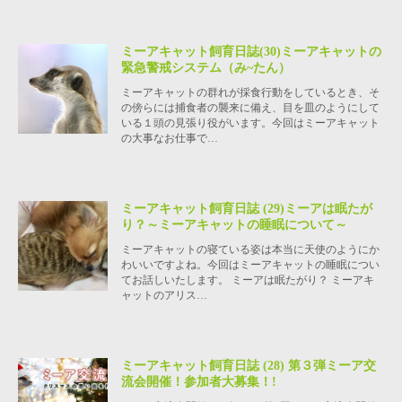
ミーアキャット飼育日誌(30)ミーアキャットの
緊急警戒システム（み~たん）
ミーアキャットの群れが採食行動をしているとき、そ
の傍らには捕食者の襲来に備え、目を皿のようにして
いる１頭の見張り役がいます。今回はミーアキャット
の大事なお仕事で…
ミーアキャット飼育日誌 (29)ミーアは眠たが
り？～ミーアキャットの睡眠について～
ミーアキャットの寝ている姿は本当に天使のようにか
わいいですよね。今回はミーアキャットの睡眠につい
てお話しいたします。 ミーアは眠たがり？ ミーアキ
ャットのアリス…
ミーアキャット飼育日誌 (28) 第３弾ミーア交
流会開催！参加者大募集！!