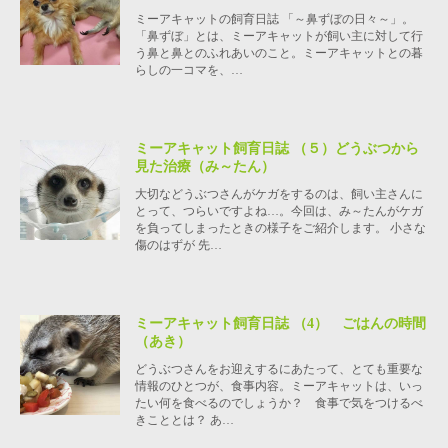
ミーアキャットの飼育日誌 「～鼻ずぼの日々～」。
「鼻ずぼ」とは、ミーアキャットが飼い主に対して行
う鼻と鼻とのふれあいのこと。ミーアキャットとの暮
らしの一コマを、…
ミーアキャット飼育日誌 （５）どうぶつから
見た治療（み～たん）
大切などうぶつさんがケガをするのは、飼い主さんに
とって、つらいですよね…。今回は、み～たんがケガ
を負ってしまったときの様子をご紹介します。 小さな
傷のはずが 先…
ミーアキャット飼育日誌 （4） ごはんの時間
（あき）
どうぶつさんをお迎えするにあたって、とても重要な
情報のひとつが、食事内容。ミーアキャットは、いっ
たい何を食べるのでしょうか？ 食事で気をつけるべ
きこととは？ あ…