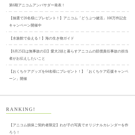
第6期アニコムアンバサダー発表！
【抽選で20名様にプレゼント！】アニコム「どうぶつ健活」100万件記念
キャンペーン開催中
【水族館で会える！】海の生き物ガイド
【6月25日は無事故の日】愛犬2頭と暮らすアニコムの賠償責任事故の担当
者がお伝えしたいこと
【おくちケアグッズを64名様にプレゼント！】「おくちケア応援キャンペ
ーン」開催
RANKING!
【アニコム損保ご契約者限定】わが子の写真でオリジナルカレンダーを作
ろう！