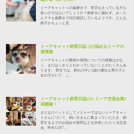
ミーアキャットへの歯磨きで、苦労なさっている方も
多いのではないでしょうか？御多分に漏れず、み～た
んママも歯磨きで試行錯誤しているようです。どんな
様子かちょっと見…
ミーアキャット飼育日誌 (32)悩めるミーアの
発情期
ミーアキャットの繁殖や発情についての情報は少な
く、まだはっきりとわかっていないことがたくさんあ
ります。 野生では、群れの中に1組の優位な男の子と
女の子がいて、こ…
ミーアキャット飼育日誌(31) ミーア交流会第3
回開催！
まだまだペットとしてメジャーではないミーアキャッ
トさんについて、飼い主さんに集まっていただき、飼
育する上でのお悩みや疑問などを共有いただく当交流
会。昨年12月7…