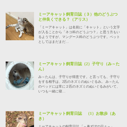
ミーアキャット飼育日誌（３）他のどうぶつ
と仲良くできる？（アリス）
「ミーアキャット」は名前に「キャット」という文字
が入ることから「ネコ科のどうぶつ？」と思う方もい
るようですが、マングース科のどうぶつです。ペット
としてはまだまだ…
ミーアキャット飼育日誌（2）子守り（み～た
ん）
み～たんは、子守りが得意です。と言っても、子守り
をする相手は、2匹のネズミのぬいぐるみ。 み～たん
のベッドには常に２匹のネズミのぬいぐるみがいて、
いつも一緒に寝…
ミーアキャット飼育日誌 （1）お散歩（あ
き）
ミーアキャットの飼育日誌 「～鼻ずぼの日々～」。