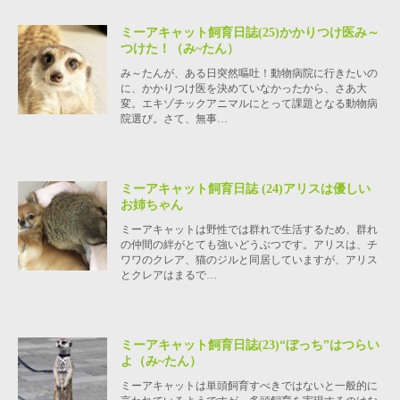
ミーアキャット飼育日誌(25)かかりつけ医み～
つけた！（み~たん）
み～たんが、ある日突然嘔吐！動物病院に行きたいの
に、かかりつけ医を決めていなかったから、さあ大
変。エキゾチックアニマルにとって課題となる動物病
院選び。さて、無事…
ミーアキャット飼育日誌 (24)アリスは優しい
お姉ちゃん
ミーアキャットは野性では群れで生活するため、群れ
の仲間の絆がとても強いどうぶつです。アリスは、チ
ワワのクレア、猫のジルと同居していますが、アリス
とクレアはまるで…
ミーアキャット飼育日誌(23)“ぼっち”はつらい
よ（み~たん）
ミーアキャットは単頭飼育すべきではないと一般的に