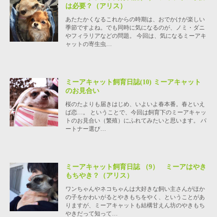
は必要？（アリス）
あたたかくなるこれからの時期は、おでかけが楽しい
季節ですよね。でも同時に気になるのが、ノミ・ダニ
やフィラリアなどの問題。 今回は、気になるミーアキ
ャットの寄生虫…
ミーアキャット飼育日誌(10) ミーアキャット
のお見合い
桜のたよりも届きはじめ、いよいよ春本番。春といえ
ば恋…。 ということで、今回は飼育下のミーアキャッ
トのお見合い（繁殖）にふれてみたいと思います。 パ
ートナー選び…
ミーアキャット飼育日誌 （9） ミーアはやき
もちやき？（アリス）
ワンちゃんやネコちゃんは大好きな飼い主さんがほか
の子をかわいがるとやきもちをやく、ということがあ
りますが、ミーアキャットも結構甘えん坊のやきもち
やきだって知って…