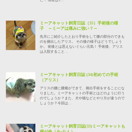
た！ 現在は5…
ミーアキャット飼育日誌（35）手術後の様
子 ～ミーアは痛みに強い？～
先月にご紹介したとおり手術をして腰の部分のできも
のを摘出したアリス。 その後の様子はどうでしょう
か。 術後とは思えないぐらい元気！ 手術後、アリス
は入院すること…
ミーアキャット飼育日誌 (34)初めての手術
（アリス）
アリスの腰に腫瘤ができて、摘出手術をすることにな
りました。ミーアキャットの手術とはどのように行う
のでしょうか？また、犬や猫などとやり方が違うので
しょうか？今回は…
ミーアキャット飼育日誌(33)ミーアキャットも
歯が命（み~たん）