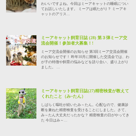
わいいですよね。今回はミーアキャットの睡眠につい
てお話しいたします。 ミーアは眠たがり？ ミーアキ
ャットのアリス…
ミーアキャット飼育日誌 (28) 第３弾ミーア交
流会開催！参加者大募集！!
ミーア交流会開催のお知らせ 第3回ミーア交流会開催
のお知らせです！ 昨年10月に開催した交流会では、わ
が子の特徴や飼育の悩みなどを語り合い、盛り上がり
ました。 …
ミーアキャット飼育日誌(27)精密検査が教えて
くれたこと（み~たん）
しばらく嘔吐が続いたみ～たん。心配なので、健康診
断を兼ねた精密検査を受けることにしました。さて、
み～たん大丈夫だったかな？ 精密検査の日がやってき
た 今日はみ～…