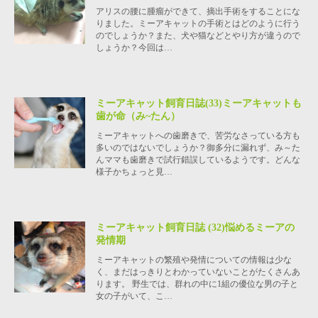
アリスの腰に腫瘤ができて、摘出手術をすることにな
りました。ミーアキャットの手術とはどのように行う
のでしょうか？また、犬や猫などとやり方が違うので
しょうか？今回は…
ミーアキャット飼育日誌(33)ミーアキャットも
歯が命（み~たん）
ミーアキャットへの歯磨きで、苦労なさっている方も
多いのではないでしょうか？御多分に漏れず、み～た
んママも歯磨きで試行錯誤しているようです。どんな
様子かちょっと見…
ミーアキャット飼育日誌 (32)悩めるミーアの
発情期
ミーアキャットの繁殖や発情についての情報は少な
く、まだはっきりとわかっていないことがたくさんあ
ります。 野生では、群れの中に1組の優位な男の子と
女の子がいて、こ…