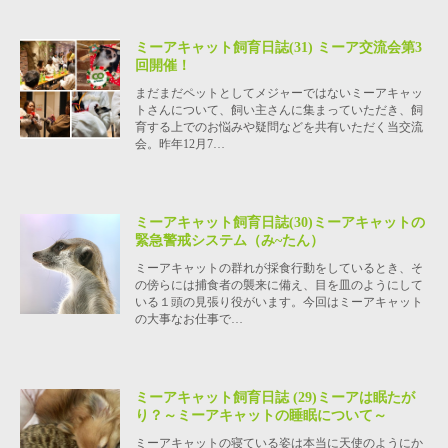
ミーアキャット飼育日誌(31) ミーア交流会第3
回開催！
まだまだペットとしてメジャーではないミーアキャッ
トさんについて、飼い主さんに集まっていただき、飼
育する上でのお悩みや疑問などを共有いただく当交流
会。昨年12月7…
ミーアキャット飼育日誌(30)ミーアキャットの
緊急警戒システム（み~たん）
ミーアキャットの群れが採食行動をしているとき、そ
の傍らには捕食者の襲来に備え、目を皿のようにして
いる１頭の見張り役がいます。今回はミーアキャット
の大事なお仕事で…
ミーアキャット飼育日誌 (29)ミーアは眠たが
り？～ミーアキャットの睡眠について～
ミーアキャットの寝ている姿は本当に天使のようにか