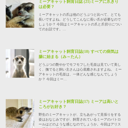
ミーアキャット飼育日誌 (21)ミーアに爪きり
は必要？
ミーアキャットの爪は他のどうぶつと比べて、とても
長いですよね。どうしてこんなに長い爪が必要なので
しょうか？ 今回はミーアキャットの爪と爪切りについ
てのお話です。…
ミーアキャット飼育日誌(18) すべての病気は
腸に始まる（み～たん）
どうぶつの艶やかでモフモフした毛並は見ていて美し
く、撫でると飼い主さんは心底癒されますよね。 ミー
アキャットの毛並は、一体どんな感じなんでしょう
か？ 今回はミー…
ミーアキャット飼育日誌(17) ミーアは高いと
ころがお好き？
野生のミーアキャットが、立ちあがって見張りをする
姿はおなじみですが、飼育されているミーアのパトロ
ールはどのような感じなのでしょうか。今回はアリス