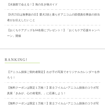
【水族館で会える！】海の生き物ガイド
【6月25日は無事故の日】愛犬2頭と暮らすアニコムの賠償責任事故の担当
者がお伝えしたいこと
【おくちケアグッズを64名様にプレゼント！】「おくちケア応援キャンペ
ーン」開催
RANKING!
【アニコム損保ご契約者限定】わが子の写真でオリジナルカレンダーを作
ろう！
【無料クーポンは限定１万枚！】富士フイルム×アニコム損保のコラボ写
真展「きみが、心の発電所。」に応募しよう！
【無料クーポンは限定１万枚！】富士フイルム×アニコム損保のコラボ写