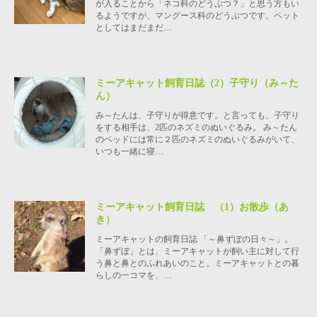
が入ることから「ネコ科のどうぶつ？」と思う方もい
るようですが、マングース科のどうぶつです。ペット
としてはまだまだ…
ミーアキャット飼育日誌（2）子守り（み～た
ん）
み～たんは、子守りが得意です。と言っても、子守り
をする相手は、2匹のネズミのぬいぐるみ。 み～たん
のベッドには常に２匹のネズミのぬいぐるみがいて、
いつも一緒に寝…
ミーアキャット飼育日誌 （1）お散歩（あ
き）
ミーアキャットの飼育日誌 「～鼻ずぼの日々～」。
「鼻ずぼ」とは、ミーアキャットが飼い主に対して行
う鼻と鼻とのふれあいのこと。ミーアキャットとの暮
らしの一コマを、…