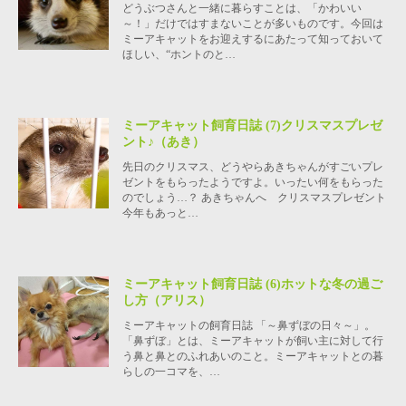
どうぶつさんと一緒に暮らすことは、「かわいい
～！」だけではすまないことが多いものです。今回は
ミーアキャットをお迎えするにあたって知っておいて
ほしい、“ホントのと…
ミーアキャット飼育日誌 (7)クリスマスプレゼ
ント♪（あき）
先日のクリスマス、どうやらあきちゃんがすごいプレ
ゼントをもらったようですよ。いったい何をもらった
のでしょう…？ あきちゃんへ クリスマスプレゼント
今年もあっと…
ミーアキャット飼育日誌 (6)ホットな冬の過ご
し方（アリス）
ミーアキャットの飼育日誌 「～鼻ずぼの日々～」。
「鼻ずぼ」とは、ミーアキャットが飼い主に対して行
う鼻と鼻とのふれあいのこと。ミーアキャットとの暮
らしの一コマを、…