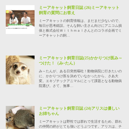
ミーアキャット飼育日誌 (26)ミーアキャット
飼育の質問にお答え
ミーアキャットの飼育情報は、まだまだ少ないので、
毎日が思考錯誤。そんな飼い主さん向けにアニコム損
保と株式会社Ｗｉｔｈｍａｌさんとのコラボ企画でミ
ーアキャットの飼…
ミーアキャット飼育日誌(25)かかりつけ医み～
つけた！（み~たん）
み～たんが、ある日突然嘔吐！動物病院に行きたいの
に、かかりつけ医を決めていなかったから、さあ大
変。エキゾチックアニマルにとって課題となる動物病
院選び。さて、無事…
ミーアキャット飼育日誌 (24)アリスは優しい
お姉ちゃん
ミーアキャットは野性では群れで生活するため、群れ
の仲間の絆がとても強いどうぶつです。アリスは、チ