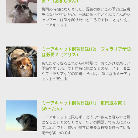
要？（あきちゃん）
梅雨の時期になりました。湿気の多いこの季節は皮膚
炎になりやすいため、一緒に暮らすどうぶつさんのシ
ャンプーには気を配りたいところですね。 とはいえ、
ミーアキャット…
ミーアキャット飼育日誌(12) フィラリア予防
は必要？（アリス）
あたたかくなるこれからの時期は、おでかけが楽しい
季節ですよね。でも同時に気になるのが、ノミ・ダニ
やフィラリアなどの問題。 今回は、気になるミーアキ
ャットの寄生虫…
ミーアキャット飼育日誌(11) 肛門腺を聞く
(み～たん)
ミーアキャットに限らず、どうぶつさんと暮らすと気
になることとのひとつが、匂いの問題。でも人にとっ
ては厄介でも、匂いが非常に重要な役割を持っている
場合が多いのです…