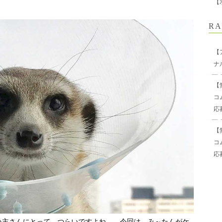
【
RA
【
ナ
【
コ
応
【
コ
応
い主さんにとって、つらいですよね…。今回は、み～たんがケ