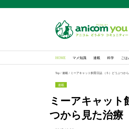
HOME
マメ知識
連載
科学
ごは
Top
/
連載
/
ミーアキャット飼育日誌 （５）どうぶつか
連載
ミーアキャット
つから見た治療