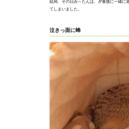
結局、その日み～たんは、夕食後に一緒に
てしまいました。
泣きっ面に蜂