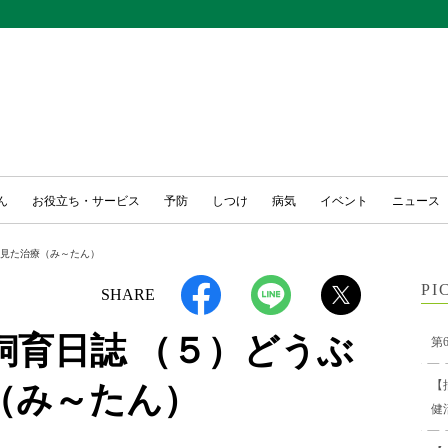
ん
お役立ち・サービス
予防
しつけ
病気
イベント
ニュース
ら見た治療（み～たん）
PI
SHARE
飼育日誌 （５）どうぶ
第
【
（み～たん）
健