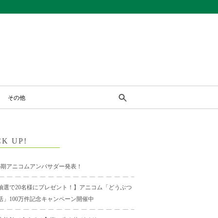
その他
CK UP!
6期アニコムアンバサダー発表！
抽選で20名様にプレゼント！】アニコム「どうぶつ
活」100万件記念キャンペーン開催中