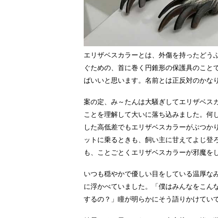
エリザベスカラーとは、外傷を持ったどう
ぐための、首に巻く円錐形の保護具のこと
ばいいと思います。名前とは正反対のかな
案の定、み～たんは大騒ぎしてエリザベス
ことを理解して大いに落ち込みました。何
した高低差でもエリザベスカラーがぶつか
ットに乗るときも、飼い主に甘えてよじ登
も、ことごとくエリザベスカラーが邪魔を
いつも穏やかで優しい目をしている温厚な
に浮かべていました。「僕はみんなをこん
するの？」瞳が明らかにそう語りかけてい