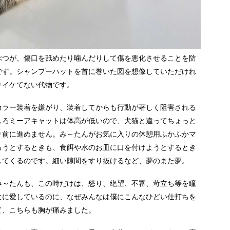
ぶつが、傷口を舐めたり噛んだりして傷を悪化させることを防
です。シャンプーハットを首に巻いた図を想像していただけれ
りイケてない代物です。
カラー装着を嫌がり、装着してからも行動が著しく阻害される
しろミーアキャットは体高が低いので、犬猫と違ってちょっと
り前に進めません。み～たんがお気に入りの休憩用ふかふかマ
ろうとするときも、食餌や水のお皿に口を付けようとするとき
してくるのです。細い隙間をすり抜けるなど、夢のまた夢。
み～たんも、この時だけは、怒り、絶望、不審、苛立ち等を瞳
なに愛しているのに、なぜみんなは僕にこんなひどい仕打ちを
て、こちらも胸が痛みました。