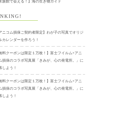
水族館で会える！】海の生き物ガイド
NKING!
アニコム損保ご契約者限定】わが子の写真でオリジ
ルカレンダーを作ろう！
無料クーポンは限定１万枚！】富士フイルム×アニ
ム損保のコラボ写真展「きみが、心の発電所。」に
募しよう！
無料クーポンは限定１万枚！】富士フイルム×アニ
ム損保のコラボ写真展「きみが、心の発電所。」に
募しよう！