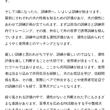
す。
そして1歳になったら、訓練所へ。いよいよ訓練が始まります。
最初にそれぞれの犬の性格を知るための評価があり、犬の個性に
あわせて訓練計画が立てられます。まずは担当の訓練士と訓練所
内でトレーニング。その後、外出して外の世界で誘導訓練を積ん
でいきます。訓練中は何度も適性評価があり、適性が認められて
ようやく使用者とのマッチングとなります。
厳しい訓練と思われがちですが、訓練が厳しいのではなく、適性
評価を厳しく判断することが大切です。使用者が決まっても、ま
だゴールではありません。ここから共同訓練が始まります。使用
者は泊まり込みで共同生活を経験し、犬のお世話を学び、信頼関
係を育み、その後、実際にペアで外出することや使用者宅近辺で
の訓練の日々を経て、盲導犬デビューとなります。
繰り返される評価の中で、適性がないと判断された子にもさまざ
まな進路があります。盲導犬を広めるPR活動をする子や繁殖犬
になる子もいれば、「キャリアチェンジ犬」としてボランティア