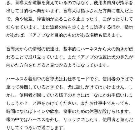
き、盲導犬が道順を覚えているのではなく、使用者自身が指示を
出して目的地へ向かいます。盲導犬は指示された方向に進んだ上
で、角や段差、障害物があることを止まったり、曲がったりして
知らせています。また道路の端を歩くように誘導するほか、指示
があれば、ドアノブなど目的のものがある場所も伝えます。
盲導犬からの情報の伝達は、基本的にハーネスから犬の動きが伝
わることで成り立っています。またドアノブの位置は犬の鼻先が
向いた方向をたどると見つかるようになっています。
ハーネスを着用中の盲導犬はお仕事モードです。使用者のそばで
座って待機しているときでも、犬に話しかけてはいけません。し
かし、使用者が困っている様子のときには「なにかお手伝いしま
しょうか？」と声をかけてください。またお仕事中であっても、
時間になればトイレや飲水、食事のための休憩が設けられます。
家の中ではハーネスを外し、リラックスしたり、使用者と遊んだ
りしてくつろいで過ごします。