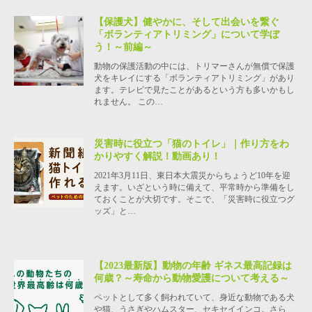
【保護犬】健やかに、そして出会いを繋ぐ
「ボランティアトリミング」について学ぼ
う！～前編～
動物の保護活動の中には、トリマーさんが無償で保護
犬をキレイにする「ボランティアトリミング」があり
ます。テレビで見たことがあるという方も多いかもし
れません。 この…
災害時に役立つ「猫のトイレ」｜作り方をわ
かりやすく解説！動画あり！
2021年3月11日、東日本大震災からちょうど10年を迎
えます。いざという時に備えて、平常時から準備をし
ておくことが大切です。そこで、「災害時に役立つグ
ッズ」と…
【2023最新版】動物の年齢 ギネス最高記録は
何歳？～寿命から動物愛護について考える～
ペットとして多く飼われていて、身近な動物である犬
や猫、うさぎやハムスター、セキセイインコ。さら