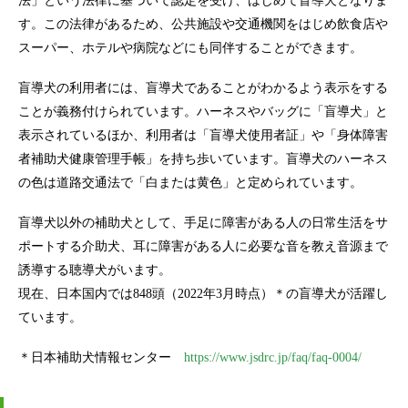
法」という法律に基づいて認定を受け、はじめて盲導犬となりま
す。この法律があるため、公共施設や交通機関をはじめ飲食店や
スーパー、ホテルや病院などにも同伴することができます。
盲導犬の利用者には、盲導犬であることがわかるよう表示をする
ことが義務付けられています。ハーネスやバッグに「盲導犬」と
表示されているほか、利用者は「盲導犬使用者証」や「身体障害
者補助犬健康管理手帳」を持ち歩いています。盲導犬のハーネス
の色は道路交通法で「白または黄色」と定められています。
盲導犬以外の補助犬として、手足に障害がある人の日常生活をサ
ポートする介助犬、耳に障害がある人に必要な音を教え音源まで
誘導する聴導犬がいます。
現在、日本国内では848頭（2022年3月時点）＊の盲導犬が活躍し
ています。
＊日本補助犬情報センター
https://www.jsdrc.jp/faq/faq-0004/