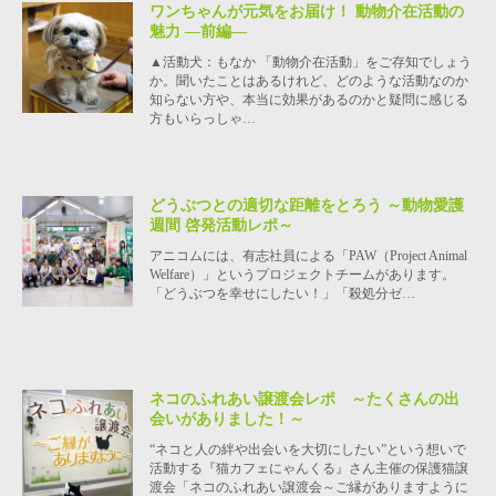
ワンちゃんが元気をお届け！ 動物介在活動の
魅力 ―前編―
▲活動犬：もなか 「動物介在活動」をご存知でしょう
か。聞いたことはあるけれど、どのような活動なのか
知らない方や、本当に効果があるのかと疑問に感じる
方もいらっしゃ…
どうぶつとの適切な距離をとろう ～動物愛護
週間 啓発活動レポ～
アニコムには、有志社員による「PAW（Project Animal
Welfare）」というプロジェクトチームがあります。
「どうぶつを幸せにしたい！」「殺処分ゼ…
ネコのふれあい譲渡会レポ ～たくさんの出
会いがありました！～
“ネコと人の絆や出会いを大切にしたい”という想いで
活動する『猫カフェにゃんくる』さん主催の保護猫譲
渡会「ネコのふれあい譲渡会～ご縁がありますように