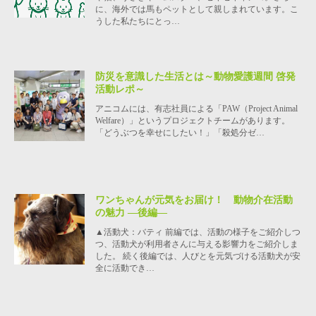
に、海外では馬もペットとして親しまれています。こ
うした私たちにとっ…
防災を意識した生活とは～動物愛護週間 啓発
活動レポ～
アニコムには、有志社員による「PAW（Project Animal
Welfare）」というプロジェクトチームがあります。
「どうぶつを幸せにしたい！」「殺処分ゼ…
ワンちゃんが元気をお届け！ 動物介在活動
の魅力 ―後編―
▲活動犬：バティ 前編では、活動の様子をご紹介しつ
つ、活動犬が利用者さんに与える影響力をご紹介しま
した。 続く後編では、人びとを元気づける活動犬が安
全に活動でき…