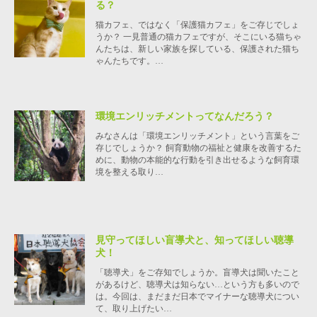
る？
猫カフェ、ではなく「保護猫カフェ」をご存じでしょ
うか？ 一見普通の猫カフェですが、そこにいる猫ちゃ
んたちは、新しい家族を探している、保護された猫ち
ゃんたちです。…
環境エンリッチメントってなんだろう？
みなさんは「環境エンリッチメント」という言葉をご
存じでしょうか？ 飼育動物の福祉と健康を改善するた
めに、動物の本能的な行動を引き出せるような飼育環
境を整える取り…
見守ってほしい盲導犬と、知ってほしい聴導
犬！
「聴導犬」をご存知でしょうか。盲導犬は聞いたこと
があるけど、聴導犬は知らない…という方も多いので
は。今回は、まだまだ日本でマイナーな聴導犬につい
て、取り上げたい…