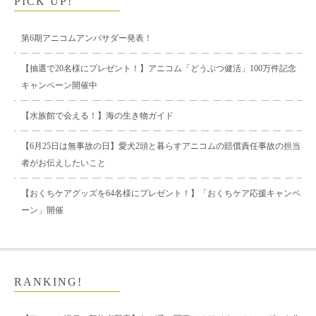
PICK UP!
第6期アニコムアンバサダー発表！
【抽選で20名様にプレゼント！】アニコム「どうぶつ健活」100万件記念
キャンペーン開催中
【水族館で会える！】海の生き物ガイド
【6月25日は無事故の日】愛犬2頭と暮らすアニコムの賠償責任事故の担当
者がお伝えしたいこと
【おくちケアグッズを64名様にプレゼント！】「おくちケア応援キャンペ
ーン」開催
RANKING!