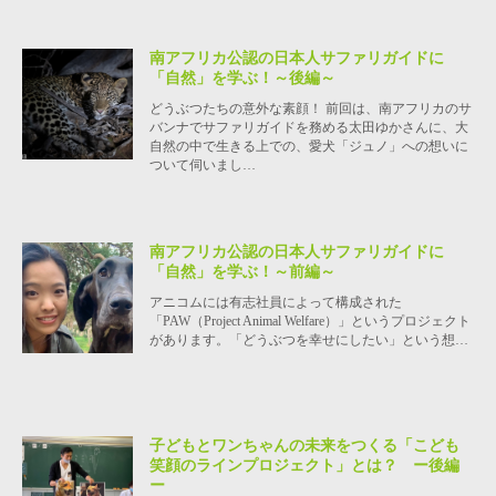
南アフリカ公認の日本人サファリガイドに
「自然」を学ぶ！～後編～
どうぶつたちの意外な素顔！ 前回は、南アフリカのサ
バンナでサファリガイドを務める太田ゆかさんに、大
自然の中で生きる上での、愛犬「ジュノ」への想いに
ついて伺いまし…
南アフリカ公認の日本人サファリガイドに
「自然」を学ぶ！～前編～
アニコムには有志社員によって構成された
「PAW（Project Animal Welfare）」というプロジェクト
があります。「どうぶつを幸せにしたい」という想…
子どもとワンちゃんの未来をつくる「こども
笑顔のラインプロジェクト」とは？ ー後編
ー