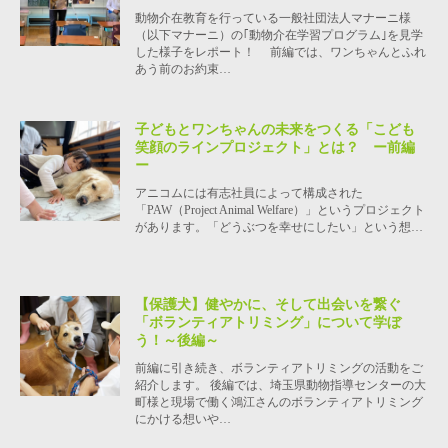
動物介在教育を行っている一般社団法人マナーニ様
（以下マナーニ）の｢動物介在学習プログラム｣を見学
した様子をレポート！ 前編では、ワンちゃんとふれ
あう前のお約束…
子どもとワンちゃんの未来をつくる「こども
笑顔のラインプロジェクト」とは？ ー前編
ー
アニコムには有志社員によって構成された
「PAW（Project Animal Welfare）」というプロジェクト
があります。「どうぶつを幸せにしたい」という想…
【保護犬】健やかに、そして出会いを繋ぐ
「ボランティアトリミング」について学ぼ
う！～後編～
前編に引き続き、ボランティアトリミングの活動をご
紹介します。 後編では、埼玉県動物指導センターの大
町様と現場で働く鴻江さんのボランティアトリミング
にかける想いや…