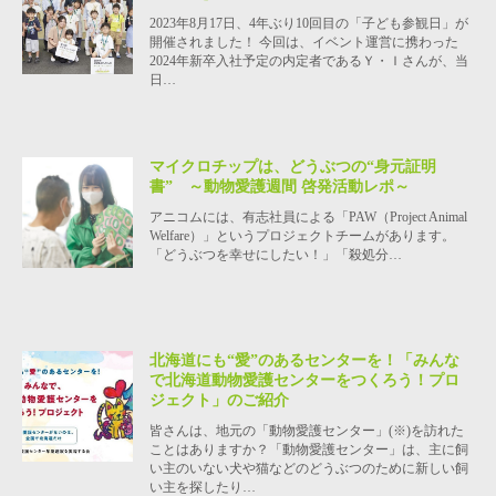
2023年8月17日、4年ぶり10回目の「子ども参観日」が
開催されました！ 今回は、イベント運営に携わった
2024年新卒入社予定の内定者であるＹ・Ｉさんが、当
日…
マイクロチップは、どうぶつの“身元証明
書” ～動物愛護週間 啓発活動レポ～
アニコムには、有志社員による「PAW（Project Animal
Welfare）」というプロジェクトチームがあります。
「どうぶつを幸せにしたい！」「殺処分…
北海道にも“愛”のあるセンターを！「みんな
で北海道動物愛護センターをつくろう！プロ
ジェクト」のご紹介
皆さんは、地元の「動物愛護センター」(※)を訪れた
ことはありますか？「動物愛護センター」は、主に飼
い主のいない犬や猫などのどうぶつのために新しい飼
い主を探したり…