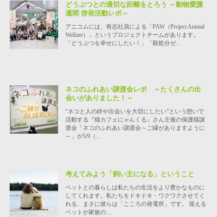
どうぶつとの適切な距離をとろう ～動物愛護
週間 啓発活動レポ～
アニコムには、有志社員による「PAW（Project Animal
Welfare）」というプロジェクトチームがあります。
「どうぶつを幸せにしたい！」「殺処分ゼ…
ネコのふれあい譲渡会レポ ～たくさんの出
会いがありました！～
“ネコと人の絆や出会いを大切にしたい”という想いで
活動する『猫カフェにゃんくる』さん主催の保護猫譲
渡会「ネコのふれあい譲渡会～ご縁がありますように
～」が5/9（…
考えてみよう「飼い主になる」ということ
ペットとの暮らしは私たちの生活をより豊かなものに
してくれます。私たちをドキドキ・ワクワクさせてく
れる、まさに彼らは「こころの発電所」です。 迎える
ペットが家族の…