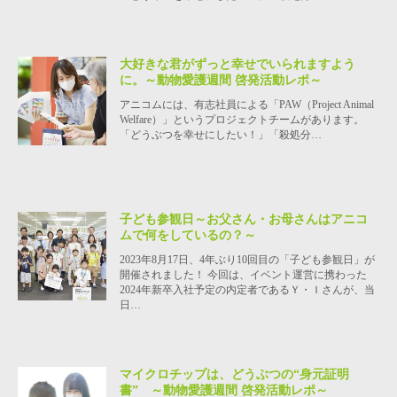
大好きな君がずっと幸せでいられますよう
に。～動物愛護週間 啓発活動レポ～
アニコムには、有志社員による「PAW（Project Animal
Welfare）」というプロジェクトチームがあります。
「どうぶつを幸せにしたい！」「殺処分…
子ども参観日～お父さん・お母さんはアニコ
ムで何をしているの？～
2023年8月17日、4年ぶり10回目の「子ども参観日」が
開催されました！ 今回は、イベント運営に携わった
2024年新卒入社予定の内定者であるＹ・Ｉさんが、当
日…
マイクロチップは、どうぶつの“身元証明
書” ～動物愛護週間 啓発活動レポ～