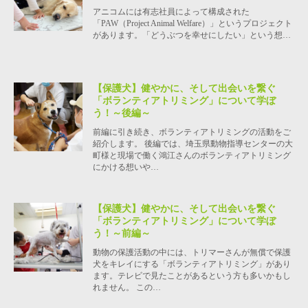
アニコムには有志社員によって構成された
「PAW（Project Animal Welfare）」というプロジェクト
があります。「どうぶつを幸せにしたい」という想…
【保護犬】健やかに、そして出会いを繋ぐ
「ボランティアトリミング」について学ぼ
う！～後編～
前編に引き続き、ボランティアトリミングの活動をご
紹介します。 後編では、埼玉県動物指導センターの大
町様と現場で働く鴻江さんのボランティアトリミング
にかける想いや…
【保護犬】健やかに、そして出会いを繋ぐ
「ボランティアトリミング」について学ぼ
う！～前編～
動物の保護活動の中には、トリマーさんが無償で保護
犬をキレイにする「ボランティアトリミング」があり
ます。テレビで見たことがあるという方も多いかもし
れません。 この…