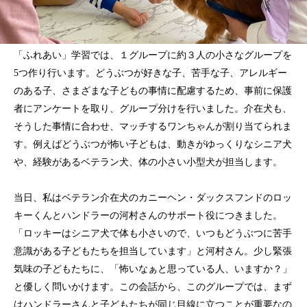
「ふれあい」学習では、１グループに約３人の小さなグループを
5つ作り行います。どうぶつが好きな子、苦手な子、アレルギー
のある子、さまざまな子どもの事情に配慮するため、事前に保護
者にアンケートを取り、グループ分けを行いました。介在犬も、
そうした事情に合わせ、マッチするワンちゃんが割り当てられま
す。例えばどうぶつが怖い子どもは、動きがゆっくりなシニア犬
や、経験があるベテラン犬、体の小さい小型犬が担当します。
当日、私はベテラン介在犬のカニーヘン・ダックスフンドのロッ
キーくんとハンドラーの河村さんのサポート役につきました。
「ロッキーはシニア犬で体も小さいので、いつもどうぶつに苦手
意識がある子どもたちを担当しています」と河村さん。少し緊張
気味の子どもたちに、「怖いなぁと思っている人、いますか？」
と優しく問いかけます。この会話から、このグループでは、まず
はハンドラーさんと子どもたちが同じ目線に立つことが重要なの