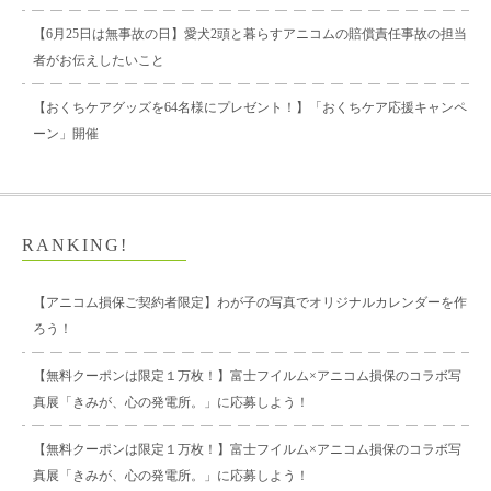
【6月25日は無事故の日】愛犬2頭と暮らすアニコムの賠償責任事故の担当
者がお伝えしたいこと
【おくちケアグッズを64名様にプレゼント！】「おくちケア応援キャンペ
ーン」開催
RANKING!
【アニコム損保ご契約者限定】わが子の写真でオリジナルカレンダーを作
ろう！
【無料クーポンは限定１万枚！】富士フイルム×アニコム損保のコラボ写
真展「きみが、心の発電所。」に応募しよう！
【無料クーポンは限定１万枚！】富士フイルム×アニコム損保のコラボ写
真展「きみが、心の発電所。」に応募しよう！