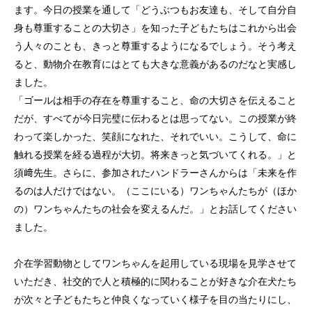
ます。今日の授業を通して「どうぶつもお友達も、そして自分自
身も尊重することの大切さ」を知った子どもたちはこれから出会
う人々のことも、きっと尊重するようになるでしょう。そう考え
ると、動物介在教育にはとても大きな意義があるのだなと実感し
ました。
「ゴールは相手の存在を尊重すること、命の大切さを伝えること
だが、すべてが今日完璧に伝わるとは思ってない。この授業が終
わって楽しかった、笑顔になれた、それでいい。こうして、命に
触れる授業を経る過程が大切。将来きっと気づいてくれる。」と
須﨑先生。さらに、参加されたハンドラーさんからは「未来を作
るのは人だけではない。（ここにいる）ワンちゃんたちが（ほか
の）ワンちゃんたちの社会を変えるんだ。」とお話してください
ました。
介在学習動物としてワンちゃんを起用している現場を見学させて
いただき、社交的で人と積極的に関わることが好きな介在犬たち
が次々と子どもたちと仲良くなっていく様子を目の当たりにし、