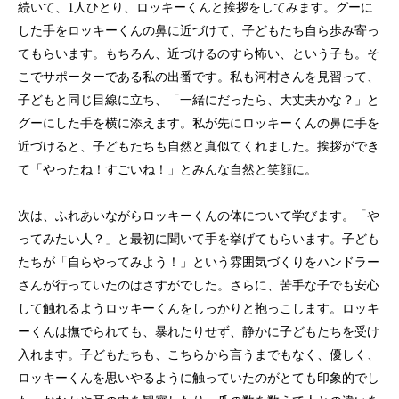
続いて、1人ひとり、ロッキーくんと挨拶をしてみます。グーに
した手をロッキーくんの鼻に近づけて、子どもたち自ら歩み寄っ
てもらいます。もちろん、近づけるのすら怖い、という子も。そ
こでサポーターである私の出番です。私も河村さんを見習って、
子どもと同じ目線に立ち、「一緒にだったら、大丈夫かな？」と
グーにした手を横に添えます。私が先にロッキーくんの鼻に手を
近づけると、子どもたちも自然と真似てくれました。挨拶ができ
て「やったね！すごいね！」とみんな自然と笑顔に。
次は、ふれあいながらロッキーくんの体について学びます。「や
ってみたい人？」と最初に聞いて手を挙げてもらいます。子ども
たちが「自らやってみよう！」という雰囲気づくりをハンドラー
さんが行っていたのはさすがでした。さらに、苦手な子でも安心
して触れるようロッキーくんをしっかりと抱っこします。ロッキ
ーくんは撫でられても、暴れたりせず、静かに子どもたちを受け
入れます。子どもたちも、こちらから言うまでもなく、優しく、
ロッキーくんを思いやるように触っていたのがとても印象的でし