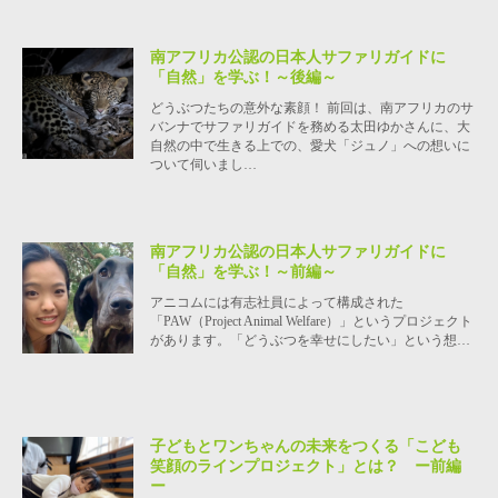
南アフリカ公認の日本人サファリガイドに
「自然」を学ぶ！～後編～
どうぶつたちの意外な素顔！ 前回は、南アフリカのサ
バンナでサファリガイドを務める太田ゆかさんに、大
自然の中で生きる上での、愛犬「ジュノ」への想いに
ついて伺いまし…
南アフリカ公認の日本人サファリガイドに
「自然」を学ぶ！～前編～
アニコムには有志社員によって構成された
「PAW（Project Animal Welfare）」というプロジェクト
があります。「どうぶつを幸せにしたい」という想…
子どもとワンちゃんの未来をつくる「こども
笑顔のラインプロジェクト」とは？ ー前編
ー