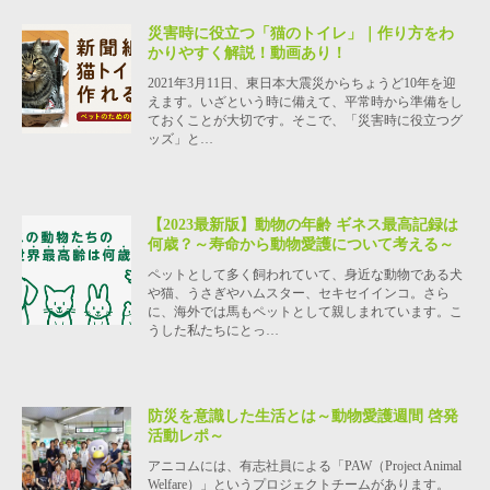
災害時に役立つ「猫のトイレ」｜作り方をわ
かりやすく解説！動画あり！
2021年3月11日、東日本大震災からちょうど10年を迎
えます。いざという時に備えて、平常時から準備をし
ておくことが大切です。そこで、「災害時に役立つグ
ッズ」と…
【2023最新版】動物の年齢 ギネス最高記録は
何歳？～寿命から動物愛護について考える～
ペットとして多く飼われていて、身近な動物である犬
や猫、うさぎやハムスター、セキセイインコ。さら
に、海外では馬もペットとして親しまれています。こ
うした私たちにとっ…
防災を意識した生活とは～動物愛護週間 啓発
活動レポ～
アニコムには、有志社員による「PAW（Project Animal
Welfare）」というプロジェクトチームがあります。