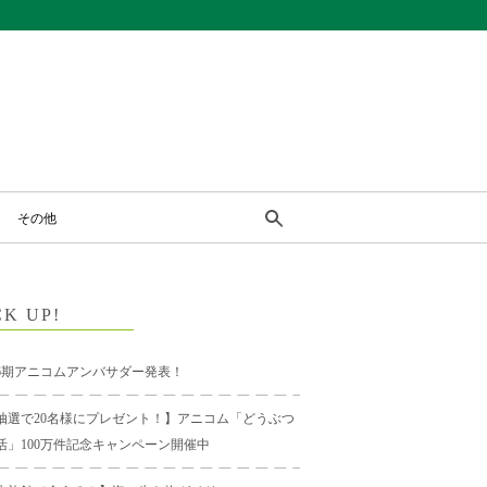
その他
CK UP!
6期アニコムアンバサダー発表！
抽選で20名様にプレゼント！】アニコム「どうぶつ
活」100万件記念キャンペーン開催中