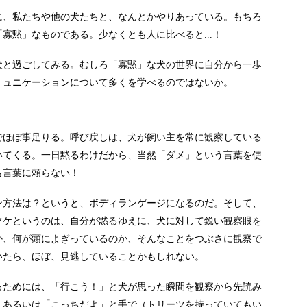
に、私たちや他の犬たちと、なんとかやりあっている。もちろ
寡黙」なものである。少なくとも人に比べると...！
犬と過ごしてみる。むしろ「寡黙」な犬の世界に自分から一歩
ミュニケーションについて多くを学べるのではないか。
でほぼ事足りる。呼び戻しは、犬が飼い主を常に観察している
いてくる。一日黙るわけだから、当然「ダメ」という言葉を使
も言葉に頼らない！
ン方法は？というと、ボディランゲージになるのだ。そして、
マケというのは、自分が黙るゆえに、犬に対して鋭い観察眼を
か、何が頭によぎっているのか、そんなことをつぶさに観察で
いたら、ほぼ、見逃していることかもしれない。
るためには、「行こう！」と犬が思った瞬間を観察から先読み
。あるいは「こっちだよ」と手で（トリーツを持っていてもい