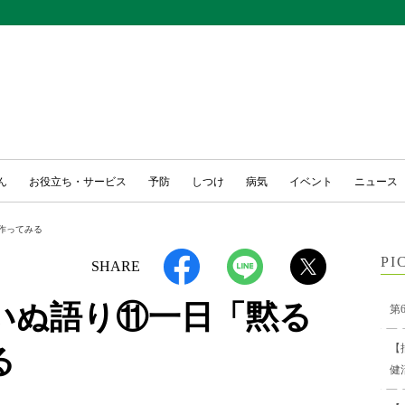
ん
お役立ち・サービス
予防
しつけ
病気
イベント
ニュース
作ってみる
PI
SHARE
いぬ語り⑪一日「黙る
第
【
る
健