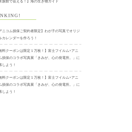
水族館で会える！】海の生き物ガイド
NKING!
アニコム損保ご契約者限定】わが子の写真でオリジ
ルカレンダーを作ろう！
無料クーポンは限定１万枚！】富士フイルム×アニ
ム損保のコラボ写真展「きみが、心の発電所。」に
募しよう！
無料クーポンは限定１万枚！】富士フイルム×アニ
ム損保のコラボ写真展「きみが、心の発電所。」に
募しよう！