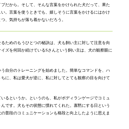
イプだから。そして、そんな言葉をかけられた犬だって、果た
しい。言葉を使うときでも、嬉しそうに言葉をかけるにはかけ
とつ、気持ちが落ち着かないだろう。
せるためのもうひとつの秘訣は、犬も飼い主に対して注意を向
サイズを何回か続けているSさんという飼い主は、犬の観察眼に
いう自分のトレーニングを始めました。簡単なコマンドを、ハ
うちに、私は愛犬が逆に、私に対してとても観察の目を向けて
ているというか。というのも、私がボディランゲージでコミュ
うんです。犬もその状態に慣れてくれた。寡黙にする日という
犬の普段のコミュニケーションも格段と向上したように思えま