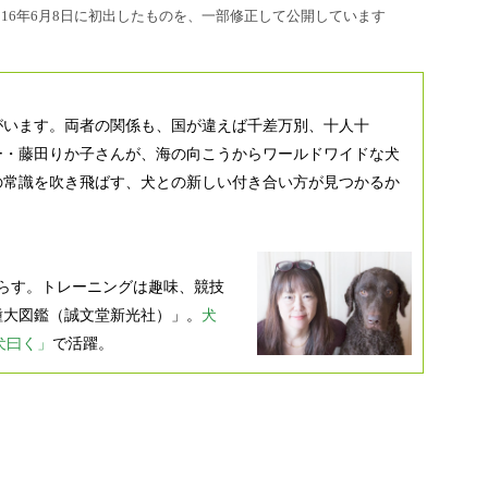
」に2016年6月8日に初出したものを、一部修正して公開しています
がいます。両者の関係も、国が違えば千差万別、十人十
ー・藤田りか子さんが、海の向こうからワールドワイドな犬
の常識を吹き飛ばす、犬との新しい付き合い方が見つかるか
らす。トレーニングは趣味、競技
種大図鑑（誠文堂新光社）」。
犬
「犬曰く」
で活躍。