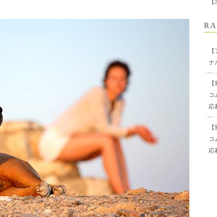
【
RA
【
ナ
【
コ
応
【
コ
応