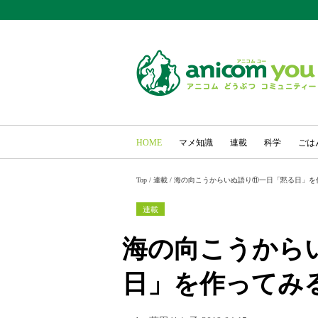
HOME
マメ知識
連載
科学
ごは
Top
/
連載
/
海の向こうからいぬ語り⑪一日「黙る日」を
連載
海の向こうから
日」を作ってみ