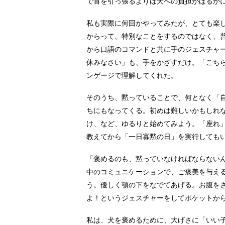
で首を引っ張るよりは犬への負担がはるか
私も実際に何回かやってみたが、とても楽
からって、特別なことをするのではなく、
から口語のコマンドと共に手のジェスチャ
休みなさい」も、手をかざすだけ。「こち
ンゲージで理解してくれた。
そのうち、黙っていることで、何となく「
ちにもなってくる。初めは難しいかもしれ
け、など、ゆるりと始めてみよう。「座れ
教えてから「一日寡黙の日」を実行しても
「褒めるのも、黙っていなければならない
中のコミュニケーションで、ご褒美を与え
う。優しく顎の下をなでてあげる。お腹を
よ！というジェスチャーをしてポケットか
私は、犬を褒めるために、大げさに「いい