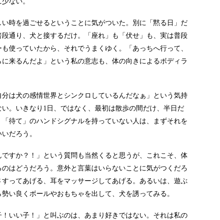
に少ない。
しい時を過ごせるということに気がついた。別に「黙る日」だ
普段通り、犬と接するだけ。「座れ」も「伏せ」も、実は普段
ーも使っていたから、それでうまくゆく。「あっちへ行って、
らに来るんだよ」という私の意志も、体の向きによるボディラ
自分は犬の感情世界とシンクロしているんだなぁ」という気持
ない。いきなり1日、ではなく、最初は散歩の間だけ、半日だ
」「待て」のハンドシグナルを持っていない人は、まずそれを
いいだろう。
んですか？！」という質問も当然くると思うが、これこそ、体
るのはどうだろう。意外と言葉はいらないことに気がつくだろ
さすってあげる、耳をマッサージしてあげる。あるいは、遊ぶ
ら勢い良くボールやおもちゃを出して、犬を誘ってみる。
子！いい子！」と叫ぶのは、あまり好きではない。それは私の