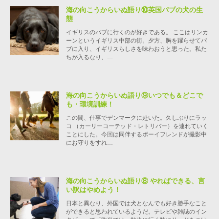
海の向こうからいぬ語り⑩英国パブの犬の生
態
イギリスのパブに行くのが好きである。 ここはリンカ
ーンというイギリス中部の街。夕方、胸を躍らせてパ
ブに入り、イギリスらしさを味わおうと思った。私た
ちが入るなり、…
海の向こうからいぬ語り⑨いつでも＆どこで
も・環境訓練！
この間、仕事でデンマークに赴いた。久しぶりにラッ
コ （カーリーコーテッド・レトリバー）を連れていく
ことにした。今回は同伴するボーイフレンドが撮影中
にお守りをすれ…
海の向こうからいぬ語り⑧ やればできる、言
い訳はやめよう！
日本と異なり、外国では犬となんでも好き勝手なこと
ができると思われているようだ。テレビや雑誌のイン