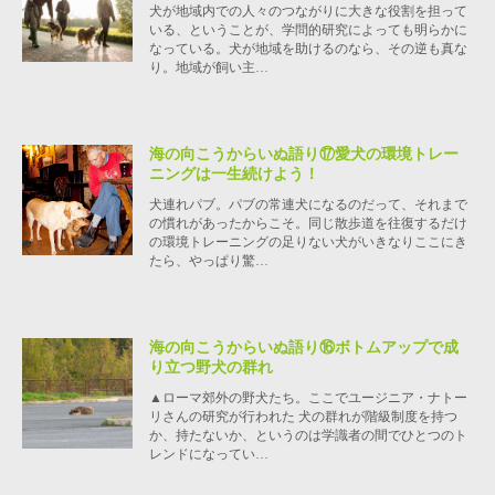
犬が地域内での人々のつながりに大きな役割を担って
いる、ということが、学問的研究によっても明らかに
なっている。犬が地域を助けるのなら、その逆も真な
り。地域が飼い主…
海の向こうからいぬ語り⑰愛犬の環境トレー
ニングは一生続けよう！
犬連れパブ。パブの常連犬になるのだって、それまで
の慣れがあったからこそ。同じ散歩道を往復するだけ
の環境トレーニングの足りない犬がいきなりここにき
たら、やっぱり驚…
海の向こうからいぬ語り⑯ボトムアップで成
り立つ野犬の群れ
▲ローマ郊外の野犬たち。ここでユージニア・ナトー
リさんの研究が行われた 犬の群れが階級制度を持つ
か、持たないか、というのは学識者の間でひとつのト
レンドになってい…