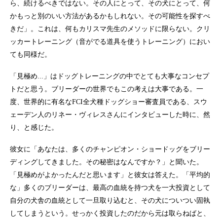
ら、続けるべきではない。その人にとって、その犬にとって、何
かもっと別のいい方法があるかもしれない。その可能性を探すべ
きだ」。これは、何もカリスマ先生のメソッドに限らない。クリ
ッカートレーニング（音がでる道具を使うトレーニング）におい
ても同様だ。
「見極め...」はドッグトレーニングの中でとても大事なコンセプ
トだと思う。ブリーダーの世界でもこの考えは大事である。一
度、世界的に有名なFCI全犬種ドッグショー審査員である、スウ
ェーデン人のリネー・ヴィレスさんにインタビューした時に、然
り、と感じた。
彼女に「あなたは、多くのチャンピオン・ショードッグをブリー
ディングしてきました。その秘密はなんですか？」と聞いた。
「見極めがよかったんだと思います」と彼女は答えた。「平均的
な」多くのブリーダーは、最高の血統を持つ犬を一大投資として
自分の犬舎の血統として一旦取り込むと、その犬についつい固執
してしまうという。せっかく投資したのだから元は取らねばと、