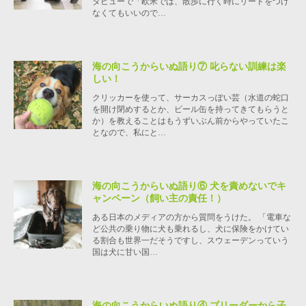
タビューで「欧米では、散歩に行く時にリードをつけ
なくてもいいので…
海の向こうからいぬ語り⑦ 叱らない訓練は楽
しい！
クリッカーを使って、サーカスっぽい芸（水道の蛇口
を開け閉めするとか、ビール缶を持ってきてもらうと
か）を教えることはもうずいぶん前からやっていたこ
となので、私にと…
海の向こうからいぬ語り⑥ 犬を責めないでキ
ャンペーン（飼い主の責任！）
ある日本のメディアの方から質問をうけた。 「電車な
ど公共の乗り物に犬も乗れるし、犬に保険をかけてい
る割合も世界一だそうですし、スウェーデンっていう
国は犬に甘い国…
海の向こうからいぬ語り④ ブリーダーから子