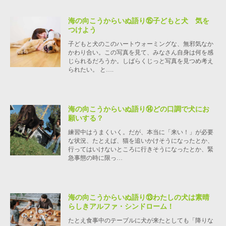
海の向こうからいぬ語り⑮子どもと犬 気を
つけよう
子どもと犬のこのハートウォーミングな、無邪気なか
かわり合い。この写真を見て、みなさん自身は何を感
じられるだろうか。しばらくじっと写真を見つめ考え
られたい。 と….
海の向こうからいぬ語り⑭どの口調で犬にお
願いする？
練習中はうまくいく。だが、本当に「来い！」が必要
な状況、たとえば、猫を追いかけそうになったとか、
行ってはいけないところに行きそうになったとか、緊
急事態の時に限っ…
海の向こうからいぬ語り⑬わたしの犬は素晴
らしきアルファ・シンドローム！
たとえ食事中のテーブルに犬が来たとしても「降りな