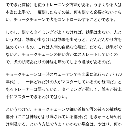
でできた首輪）を使うトレーニング方法がある。うまくやる人は
本当に上手で、一度罰したらその後、何も罰する必要がないぐら
い、チョークチェーンで犬をコントロールすることができる。
しかし、罰するタイミングがよくなければ、効果は出ない。人と
いうのは、効果が出なければ効果を出そうと、だんだんやり方を
強めていくもの。これは人間の自然な心理だ。だから、効果がで
ないと、チョークチェーンの使い方がエスカレートしていくの
で、犬の頚随あたりの神経を痛めてしまう危険があるのだ。
チョークチェーンは一時スウェーデンでも非常に流行ったが（70
年代）、「一体どれだけの人がマスターしているのか疑問だ」と
あるトレーナーは語っていた。タイミングが難しく、誰もが皆上
手にマスターできるわけではない。
というわけで、チョークチェーンや細い首輪で耳の後ろの敏感な
部分（ここは神経がより曝されている部分だ）をきゅっと締め付
け刺激する、という方法でうまくいかない場合は、やはり、何か