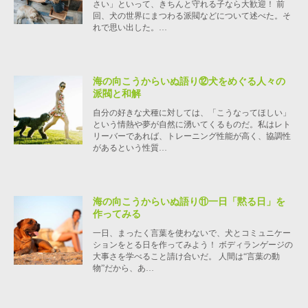
さい」といって、きちんと守れる子なら大歓迎！ 前
回、犬の世界にまつわる派閥などについて述べた。そ
れで思い出した。…
海の向こうからいぬ語り⑫犬をめぐる人々の
派閥と和解
自分の好きな犬種に対しては、「こうなってほしい」
という情熱や夢が自然に湧いてくるものだ。私はレト
リーバーであれば、トレーニング性能が高く、協調性
があるという性質…
海の向こうからいぬ語り⑪一日「黙る日」を
作ってみる
一日、まったく言葉を使わないで、犬とコミュニケー
ションをとる日を作ってみよう！ ボディランゲージの
大事さを学べること請け合いだ。 人間は“言葉の動
物”だから、あ…