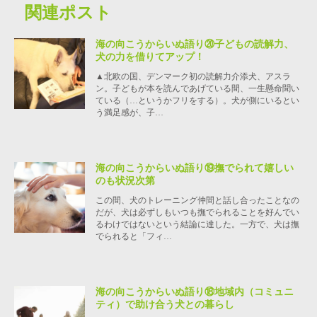
関連ポスト
海の向こうからいぬ語り⑳子どもの読解力、
犬の力を借りてアップ！
▲北欧の国、デンマーク初の読解力介添犬、アスラ
ン。子どもが本を読んであげている間、一生懸命聞い
ている（…というかフリをする）。犬が側にいるとい
う満足感が、子…
海の向こうからいぬ語り⑲撫でられて嬉しい
のも状況次第
この間、犬のトレーニング仲間と話し合ったことなの
だが、犬は必ずしもいつも撫でられることを好んでい
るわけではないという結論に達した。一方で、犬は撫
でられると「フィ…
海の向こうからいぬ語り⑱地域内（コミュニ
ティ）で助け合う犬との暮らし