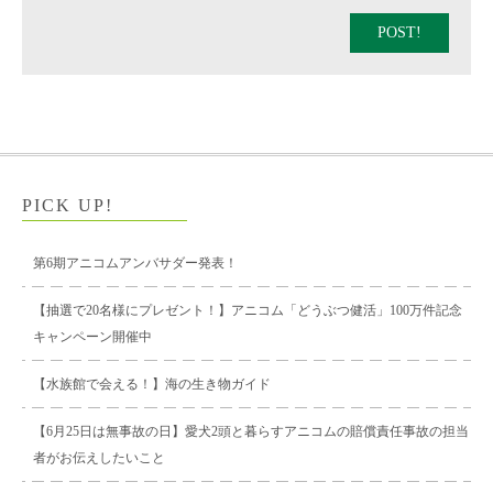
POST!
PICK UP!
第6期アニコムアンバサダー発表！
【抽選で20名様にプレゼント！】アニコム「どうぶつ健活」100万件記念
キャンペーン開催中
【水族館で会える！】海の生き物ガイド
【6月25日は無事故の日】愛犬2頭と暮らすアニコムの賠償責任事故の担当
者がお伝えしたいこと