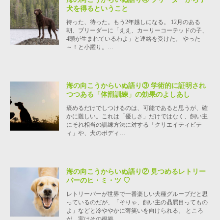
犬を得るということ
待った、待った。もう2年越しになる。 12月のある
朝、ブリーダーに「ええ、カーリーコーテッドの子、
4頭が生まれているわよ」と連絡を受けた。 やった
～！と小躍り。…
海の向こうからいぬ語り③ 学術的に証明され
つつある「体罰訓練」の効果のよしあし
褒めるだけでしつけるのは、可能であると思うが、確
かに難しい。これは「優しさ」だけではなく、飼い主
にそれ相当の訓練方法に対する「クリエイティビテ
ィ」や、犬のボディ…
海の向こうからいぬ語り② 見つめるレトリー
バーのヒ・ミ・ツ ♡
レトリーバーが世界で一番楽しい犬種グループだと思
っているのだが、「そりゃ、飼い主の贔屓目ってもの
よ」などと冷ややかに薄笑いを向けられる。 ところ
が、実はその根拠…