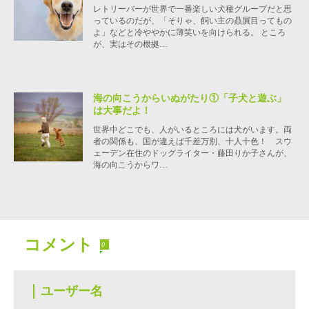
レトリーバーが世界で一番楽しい犬種グループだと思
っているのだが、「そりゃ、飼い主の贔屓目ってもの
よ」などと冷ややかに薄笑いを向けられる。 ところ
が、実はその根拠…
海の向こうからいぬがたり①「子犬と遊ぶ」
は大事だよ！
世界中どこでも、人がいるところには犬がいます。両
者の関係も、国が違えば千差万別、十人十色！ スウ
ェーデン在住のドッグライター・藤田りか子さんが、
海の向こうからワ…
コメント
0