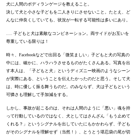
犬に人間のボディランゲージを教えること。
決して犬と小さな子どもを二人きりにさせないこと。たとえ、ど
んなに仲良くしていても、状況が一転する可能性は多いにあり。
..... 子どもと犬は素敵なコンビネーション。両サイドがお互いを
尊重している限りは！
時々、Facebookなどで出回る「微笑ましい」子どもと犬の写真の
中には、確かに、ハラハラさせるものがたくさんある。写真を出
す本人は、「子どもと犬」というディズニー映画のようなシーン
が実際にある、ということを伝えたかったのだと思う。そして犬
は、時に優しく振る舞うものだ。のみならず、犬は子どもという
可憐さも理解して手加減をする。
しかし、事故が起こるのは、それは人間のように「悪い」魂を持
って行動しているのではなく、犬としてはさんざん「もう止めて
くれる？」というシグナルを出していたにもかかわらず、子ども
がそのシグナルを理解せず（当然！）、とうとう堪忍袋の尾が切