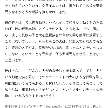
をくわえていたという。クライエントは、果たしてこの犬を安楽
死させるかどうか相談を持ちかけてきた。
彼の答えは「犬は肉食動物。ハイハイして頼りなく動くものを見
れば、彼の狩猟本能にスイッチが入ることもある。でも、僕な
ら、決して乳飲み子と犬を監視抜きの単独で同じ部屋に放置する
ことはないでしょう。もっともこの犬は、問題犬でもなんでもな
く、普通の犬ですよ。監視がない場合、赤ちゃんと犬をいっしょ
にしない、ということを守れば、何も安楽死をさせることはない
と思います」
彼はさらに、「どんなに犬が通常優しく振る舞っていても、犬と
いう動物である限り、そのクライエントの犬のような行動を取る
可能性はいくらでもある」と付けたした。それにしてもどうして
私たちは、相変わらず「子どもと犬」というメルヘンチックな画
像にこだわろうとするのだろう！
※本記事はブログメディア「dog actually」に2014年4月23日に初出し