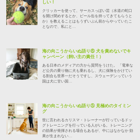
しい！
クリッカーを使って、サーカスっぽい芸（水道の蛇口
を開け閉めするとか、ビール缶を持ってきてもらうと
か）を教えることはもうずいぶん前からやっていたこ
となので、私にと…
海の向こうからいぬ語り⑥ 犬を責めないでキ
ャンペーン（飼い主の責任！）
ある日本のメディアの方から質問をうけた。 「電車な
ど公共の乗り物に犬も乗れるし、犬に保険をかけてい
る割合も世界一だそうですし、スウェーデンっていう
国は犬に甘い国…
海の向こうからいぬ語り⑤ 見極めのタイミン
グ
世に言われるカリスマ・トレーナーが行っているドッ
グトレーニングを行っている人がいる。トレーニング
の効果が発揮される場合もあるが、中にはなかなか 効
果が生まれない…