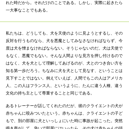
れた時だから。それだけのことである。しかし、実際に起きたら
一大事なことでもある。
私たちは、どうしても、犬を天使のように見ようとするし、その
反対を行うものなら、犬を悪魔としてみなさなければならず、今
度は犬を憎まなければならない。そうじゃないのだ。犬は天使で
もなく、悪魔でもない。そんな人間よりな見方を押し付けるので
はなく、犬を犬として理解してあげるのが、犬とのつき合い方を
知る第一歩だろう。ちなみに犬を犬として見なす、ということは
見下すことではない。例えていえば、人間でもこの人はアメリカ
人、この人はフランス人、というように、たんに違う人種、違う
文化の持ち主として尊重することと同じである。
あるトレーナーが話してくれたのだが、彼のクライエントの犬が
赤ちゃんに咬みついたという。赤ちゃんは、クライエントの子ど
もで、別の部屋に犬といっしょにいた時に事故が起こった。突然
鳴き声がして、急いで部屋にはいったら、その犬は赤ちゃんの頭