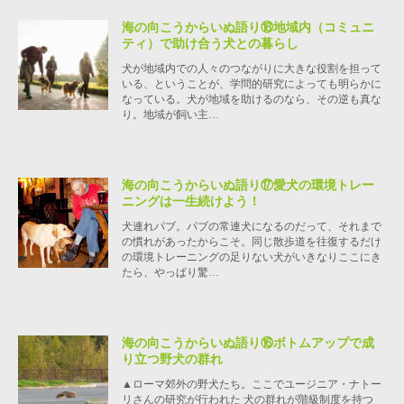
海の向こうからいぬ語り⑱地域内（コミュニ
ティ）で助け合う犬との暮らし
犬が地域内での人々のつながりに大きな役割を担って
いる、ということが、学問的研究によっても明らかに
なっている。犬が地域を助けるのなら、その逆も真な
り。地域が飼い主…
海の向こうからいぬ語り⑰愛犬の環境トレー
ニングは一生続けよう！
犬連れパブ。パブの常連犬になるのだって、それまで
の慣れがあったからこそ。同じ散歩道を往復するだけ
の環境トレーニングの足りない犬がいきなりここにき
たら、やっぱり驚…
海の向こうからいぬ語り⑯ボトムアップで成
り立つ野犬の群れ
▲ローマ郊外の野犬たち。ここでユージニア・ナトー
リさんの研究が行われた 犬の群れが階級制度を持つ