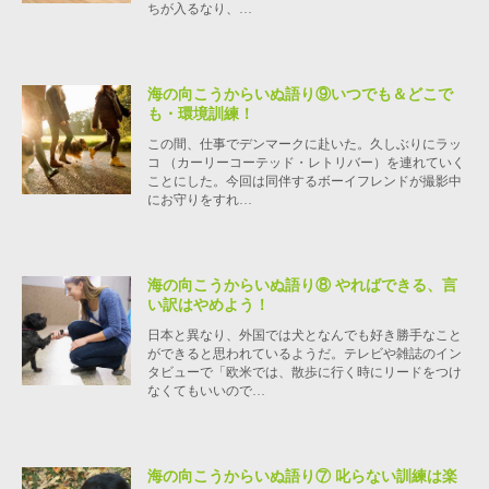
ちが入るなり、…
海の向こうからいぬ語り⑨いつでも＆どこで
も・環境訓練！
この間、仕事でデンマークに赴いた。久しぶりにラッ
コ （カーリーコーテッド・レトリバー）を連れていく
ことにした。今回は同伴するボーイフレンドが撮影中
にお守りをすれ…
海の向こうからいぬ語り⑧ やればできる、言
い訳はやめよう！
日本と異なり、外国では犬となんでも好き勝手なこと
ができると思われているようだ。テレビや雑誌のイン
タビューで「欧米では、散歩に行く時にリードをつけ
なくてもいいので…
海の向こうからいぬ語り⑦ 叱らない訓練は楽