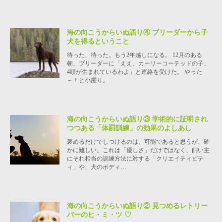
海の向こうからいぬ語り④ ブリーダーから子
犬を得るということ
待った、待った。もう2年越しになる。 12月のある
朝、ブリーダーに「ええ、カーリーコーテッドの子、
4頭が生まれているわよ」と連絡を受けた。 やった
～！と小躍り。…
海の向こうからいぬ語り③ 学術的に証明され
つつある「体罰訓練」の効果のよしあし
褒めるだけでしつけるのは、可能であると思うが、確
かに難しい。これは「優しさ」だけではなく、飼い主
にそれ相当の訓練方法に対する「クリエイティビテ
ィ」や、犬のボディ…
海の向こうからいぬ語り② 見つめるレトリー
バーのヒ・ミ・ツ ♡