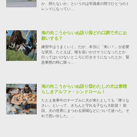
か、持たないか、というのは学識者の間でひとつのト
レンドになってい…
海の向こうからいぬ語り⑭どの口調で犬にお
願いする？
練習中はうまくいく。だが、本当に「来い！」が必要
な状況、たとえば、猫を追いかけそうになったとか、
行ってはいけないところに行きそうになったとか、緊
急事態の時に限っ…
海の向こうからいぬ語り⑬わたしの犬は素晴
らしきアルファ・シンドローム！
たとえ食事中のテーブルに犬が来たとしても「降りな
さい」といって、きちんと守れる子なら大歓迎！ 前
回、犬の世界にまつわる派閥などについて述べた。そ
れで思い出した。…