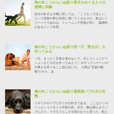
海の向こうからいぬ語り⑫犬をめぐる人々の
派閥と和解
自分の好きな犬種に対しては、「こうなってほしい」
という情熱や夢が自然に湧いてくるものだ。私はレト
リーバーであれば、トレーニング性能が高く、協調性
があるという性質…
海の向こうからいぬ語り⑪一日「黙る日」を
作ってみる
一日、まったく言葉を使わないで、犬とコミュニケー
ションをとる日を作ってみよう！ ボディランゲージの
大事さを学べること請け合いだ。 人間は“言葉の動
物”だから、あ…
海の向こうからいぬ語り⑩英国パブの犬の生
態
イギリスのパブに行くのが好きである。 ここはリンカ
ーンというイギリス中部の街。夕方、胸を躍らせてパ
ブに入り、イギリスらしさを味わおうと思った。私た