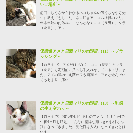
いい場所～
前回、しぐさからわかるネコちゃんの気持ちを小寺先
生に教えてもらった、ネコ好きアニコム社員のマリ。
年末年始のお休みに、なんとなくココ（長男）、ソラ
（次男）、アメ…
保護猫アメと里親マリの肉球記（11）～ブラ
ッシング～
【前回まで】 アメだけでなく、ココ（長男）とソラ
（次男）も定期的に爪のお手入れをしているマリ。ま
た、アメの歯の生え変わりも順調で、アメと遊んでい
てもあまり「痛い…
保護猫アメと里親マリの肉球記（10）～乳歯
の生え変わり～
【前回まで】 2017年4月生まれのアメも、10月15日で
生後6ヶ月を迎え、こんなに精悍な顔つきのお姉さん
猫になってきました。見た目は大人になってきたとは
いえ、…