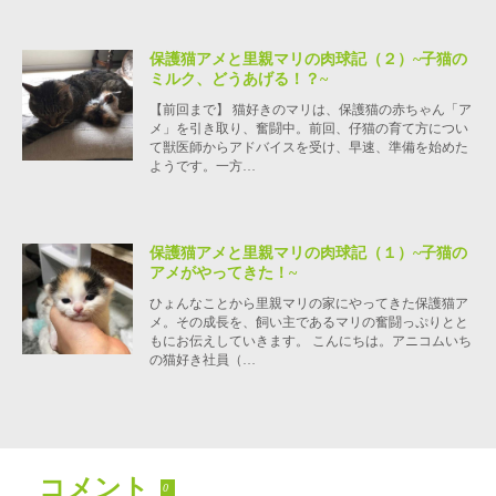
保護猫アメと里親マリの肉球記（２）~子猫の
ミルク、どうあげる！？~
【前回まで】 猫好きのマリは、保護猫の赤ちゃん「ア
メ」を引き取り、奮闘中。前回、仔猫の育て方につい
て獣医師からアドバイスを受け、早速、準備を始めた
ようです。一方…
保護猫アメと里親マリの肉球記（１）~子猫の
アメがやってきた！~
ひょんなことから里親マリの家にやってきた保護猫ア
メ。その成長を、飼い主であるマリの奮闘っぷりとと
もにお伝えしていきます。 こんにちは。アニコムいち
の猫好き社員（…
コメント
0