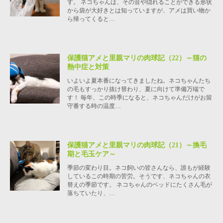
す。 ネコちゃんは、その音や隠れることができる形状
から袋が大好きとは知っていますが、アメは買い物か
ら帰ってくると…
保護猫アメと里親マリの肉球記（22）～猫の
熱中症と対策
いよいよ夏本番になってきましたね。ネコちゃんたち
の毛もすっかり抜け替わり、夏に向けて準備万端で
す！ 毎年、この時季になると、ネコちゃんだけがお留
守番する時の温度…
保護猫アメと里親マリの肉球記（21）～換毛
期と毛玉ケア～
季節の変わり目。ネコ飼いの皆さんなら、誰もが経験
しているこの時期の苦労。そうです、ネコちゃんの衣
替えの季節です。 ネコちゃんのベッドにたくさん毛が
落ちていたり、…