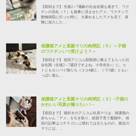
【前回まで】 生後2～7週齢の社会化期も過ぎて、ワク
チンの洗礼（？）も無事に済ませたアメ。ワクチンで
動物病院に行った時に、大暴れをしたアメを見て、保
険に加入した…
保護猫アメと里親マリの肉球記（５）～子猫
のワクチンいつ受けよう？～
【前回まで】 前回アニコム獣医師に教えてもらった社
会化期（生後2～7週目ですよね、小寺先生♪）に、ヒ
トともセンパイ猫たち（ココ4歳と、ソラ3歳）ともい
っぱい遊ん…
保護猫アメと里親マリの肉球記（３）~子猫の
かわいい写真が撮りたい！~
【前回まで】 猫好きのアニコム社員マリは、保護猫の
赤ちゃん「アメ」を引き取り、絶賛子育て奮闘中。 前
回の記事はコチラ だいぶ慣れてはきたものの、最近の
マリには、…