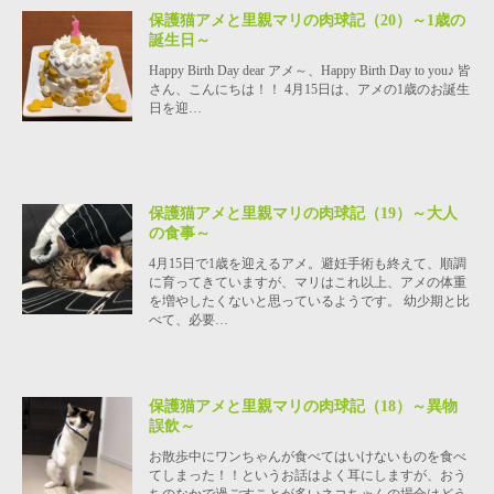
保護猫アメと里親マリの肉球記（20）～1歳の
誕生日～
Happy Birth Day dear アメ～、Happy Birth Day to you♪ 皆
さん、こんにちは！！ 4月15日は、アメの1歳のお誕生
日を迎…
保護猫アメと里親マリの肉球記（19）～大人
の食事～
4月15日で1歳を迎えるアメ。避妊手術も終えて、順調
に育ってきていますが、マリはこれ以上、アメの体重
を増やしたくないと思っているようです。 幼少期と比
べて、必要…
保護猫アメと里親マリの肉球記（18）～異物
誤飲～
お散歩中にワンちゃんが食べてはいけないものを食べ
てしまった！！というお話はよく耳にしますが、おう
ちのなかで過ごすことが多いネコちゃんの場合はどう