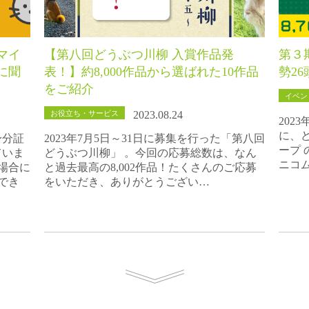
マイ
【第八回どうぶつ川柳 入賞作品発
第３
に聞
表！】約8,000作品から選ばれた10作品
勢2
をご紹介
イベン
お役立ち・サービス
2023.08.24
202
に、
身分証
2023年7月5日～31日に募集を行った「第八回
ープ 
ていま
どうぶつ川柳」 。今回の応募総数は、なん
ニコ
場合に
と過去最高の8,002作品！たくさんのご応募
でき
をいただき、ありがとうござい…