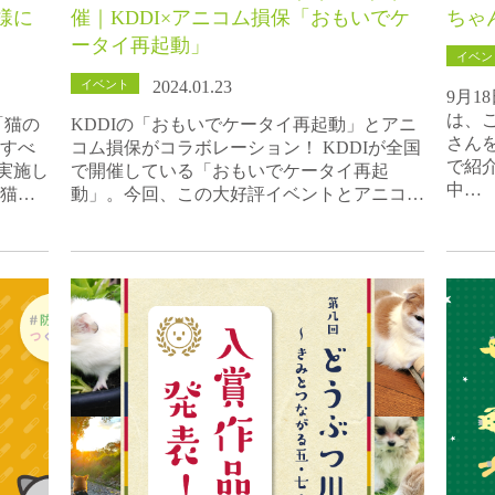
様に
催｜KDDI×アニコム損保「おもいでケ
ちゃ
ータイ再起動」
イベン
イベント
2024.01.23
9月
は、
「猫の
KDDIの「おもいでケータイ再起動」とアニ
さん
念すべ
コム損保がコラボレーション！ KDDIが全国
で紹
実施し
で開催している「おもいでケータイ再起
中…
愛猫…
動」。今回、この大好評イベントとアニコ…