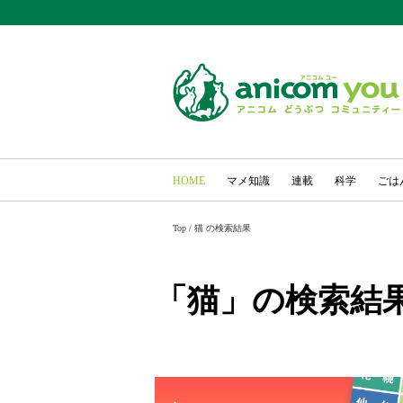
HOME
マメ知識
連載
科学
ごは
Top
/
猫 の検索結果
「猫」の検索結