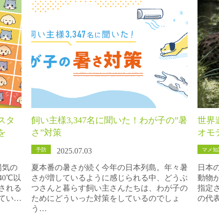
スタ
飼い主様3,347名に聞いた！わが子の”暑
世界
を
さ”対策
オモ
予防
マメ知
2025.07.03
陽気の
夏本番の暑さが続く今年の日本列島。年々暑
日本
0℃以
さが増しているように感じられる中、どうぶ
動物
される
つさんと暮らす飼い主さんたちは、わが子の
指定
てい…
ためにどういった対策をしているのでしょ
の代
う…