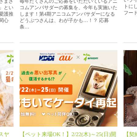
さまざ
毎年たくさんのご応募をいただいているアニ
トに
」とい
コムアンバサダーの募集を、今年も実施いた
フー
愛護推
します！第4期アニコムアンバサダーになる
関心
どうぶつさんは、わが子かも…！？ 応募
条…
スヤ
【ペット来場OK！】2/22(木)～25(日)開
【契