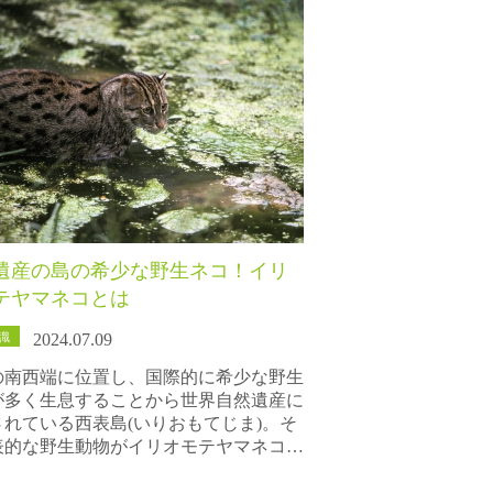
遺産の島の希少な野生ネコ！イリ
テヤマネコとは
識
2024.07.09
の南西端に位置し、国際的に希少な野生
が多く生息することから世界自然遺産に
されている西表島(いりおもてじま)。そ
表的な野生動物がイリオモテヤマネコ…