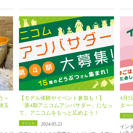
う～
【モデル体験やイベント参加も！】
4月
埼玉
「第4期アニコムアンバサダー」になっ
ター
て、アニコムをもっと広めよう！
イベン
イベント
2024.05.21
イン
いラ