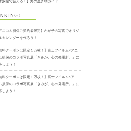
水族館で会える！】海の生き物ガイド
NKING!
アニコム損保ご契約者限定】わが子の写真でオリジ
ルカレンダーを作ろう！
無料クーポンは限定１万枚！】富士フイルム×アニ
ム損保のコラボ写真展「きみが、心の発電所。」に
募しよう！
無料クーポンは限定１万枚！】富士フイルム×アニ
ム損保のコラボ写真展「きみが、心の発電所。」に
募しよう！