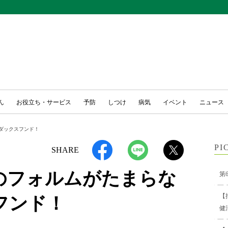
ん
お役立ち・サービス
予防
しつけ
病気
イベント
ニュース
ダックスフンド！
PI
SHARE
のフォルムがたまらな
第
【
フンド！
健