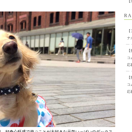
【
RA
【
ナ
【
コ
応
【
コ
応
目。好奇心旺盛で遊ぶことが大好きな元気いっぱいのダックス