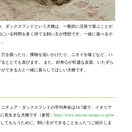
の、ダックスフンドという犬種は、一般的に活発で遊ぶことが
緒にいる時間を多く持てる飼い主が理想です。一緒に遊べる小
う。
、穴を掘ったり、獲物を追いかけたり、ニオイを嗅ぐなど、ハ
るととても喜びます。 また、好奇心が旺盛な反面、いたずら
けができる人と一緒に暮らしてほしい犬種です。
ニチュア・ダックスフンドの平均寿命は14.7歳で、イタリア
目に長生きな犬種です（参照：
https://www.anicom-sompo.co.jp/ne
きしてもらうために、飼い主ができることをふたつご紹介しま