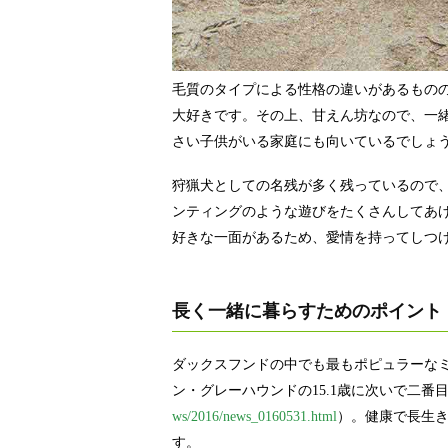
毛質のタイプによる性格の違いがあるもの
大好きです。その上、甘えん坊なので、一
さい子供がいる家庭にも向いているでしょ
狩猟犬としての名残が多く残っているので
ンティングのような遊びをたくさんしてあげ
好きな一面があるため、愛情を持ってしつ
長く一緒に暮らすためのポイント
ダックスフンドの中でも最もポピュラーなミ
ン・グレーハウンドの15.1歳に次いで二番
ws/2016/news_0160531.html
）。健康で長生
す。