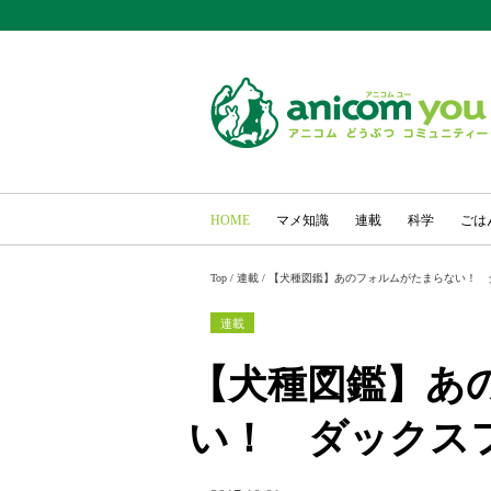
HOME
マメ知識
連載
科学
ごは
Top
/
連載
/
【犬種図鑑】あのフォルムがたまらない！ 
連載
【犬種図鑑】あ
い！ ダックス