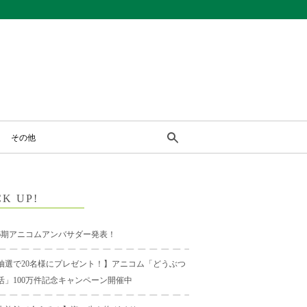
その他
CK UP!
6期アニコムアンバサダー発表！
抽選で20名様にプレゼント！】アニコム「どうぶつ
活」100万件記念キャンペーン開催中