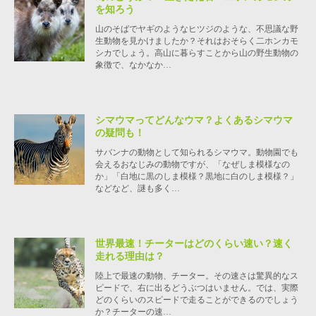
を知ろう
山のそばでヤギのようなヒツジのような、不思議な野
生動物を見かけましたか？それはおそらく二ホンカモ
シカでしょう。高山に暮らすことから山の野生動物の
象徴で、なかなか…
シマウマってどんなウマ？よくあるシマウマ
の疑問も！
サバンナの動物として知られるシマウマ。動物園でも
会えるおなじみの動物ですが、「なぜしま模様なの
か」「白地に黒のしま模様？黒地に白のしま模様？」
などなど、謎も多く…
世界最速！チーターはどのくらい速い？速く
走れる理由は？
陸上で最速の動物、チーター。その速さは驚異的なス
ピードで、右に出るどうぶつはいません。では、実際
どのくらいのスピードで走ることができるのでしょう
か？チーターの速…