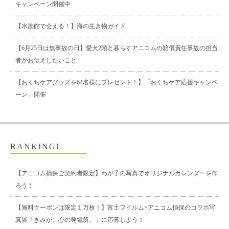
キャンペーン開催中
【水族館で会える！】海の生き物ガイド
【6月25日は無事故の日】愛犬2頭と暮らすアニコムの賠償責任事故の担当
者がお伝えしたいこと
【おくちケアグッズを64名様にプレゼント！】「おくちケア応援キャンペ
ーン」開催
RANKING!
【アニコム損保ご契約者限定】わが子の写真でオリジナルカレンダーを作
ろう！
【無料クーポンは限定１万枚！】富士フイルム×アニコム損保のコラボ写
真展「きみが、心の発電所。」に応募しよう！