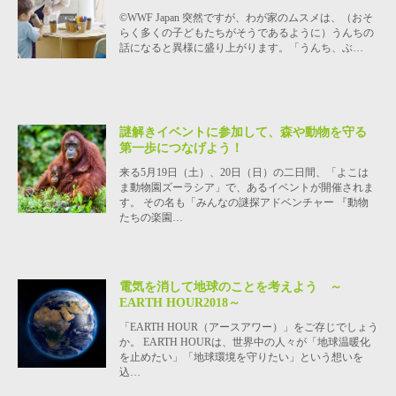
©WWF Japan 突然ですが、わが家のムスメは、（おそ
らく多くの子どもたちがそうであるように）うんちの
話になると異様に盛り上がります。「うんち、ぶ…
謎解きイベントに参加して、森や動物を守る
第一歩につなげよう！
来る5月19日（土）、20日（日）の二日間、「よこは
ま動物園ズーラシア」で、あるイベントが開催されま
す。 その名も「みんなの謎探アドベンチャー 『動物
たちの楽園…
電気を消して地球のことを考えよう ～
EARTH HOUR2018～
「EARTH HOUR（アースアワー）」をご存じでしょう
か。 EARTH HOURは、世界中の人々が「地球温暖化
を止めたい」「地球環境を守りたい」という想いを
込…