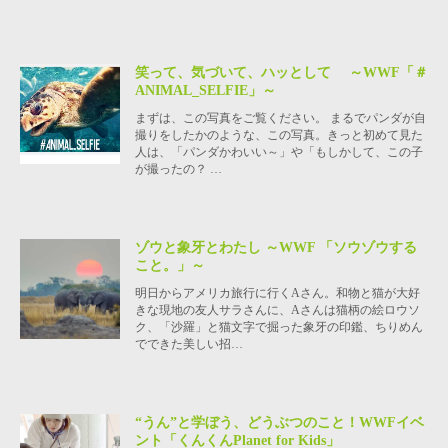
笑って、気づいて、ハッとして ～WWF「＃
ANIMAL_SELFIE」～
まずは、この写真をご覧ください。 まるでパンダが自
撮りをしたかのような、この写真。きっと初めて見た
人は、「パンダかわいい～」や「もしかして、この子
が撮ったの？ …
ゾウと象牙とわたし ～WWF 「ソウゾウする
こと。」～
明日からアメリカ旅行に行くAさん。和物と猫が大好
きな現地の友人サラさんに、Aさんは猫柄の絵ロウソ
ク、「沙羅」と猫文字で掘った象牙の印鑑、ちりめん
でできた美しい招…
“うん”と学ぼう、どうぶつのこと！WWFイベ
ント「くんくんPlanet for Kids」