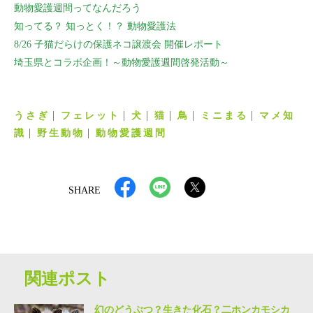
動物愛護週間ってなんだろう
知ってる？ 知っとく！？ 動物愛護法
8/26 子猫だらけの保護ネコ譲渡会 開催レポート
埼玉県とコラボ企画！～動物愛護週間啓発活動～
うさぎ
フェレット
犬
猫
鳥
ミニまる
マメ知
識
野生動物
動物愛護週間
SHARE
関連ポスト
幻のどうぶつ？生きた化石？二ホンカモシカ