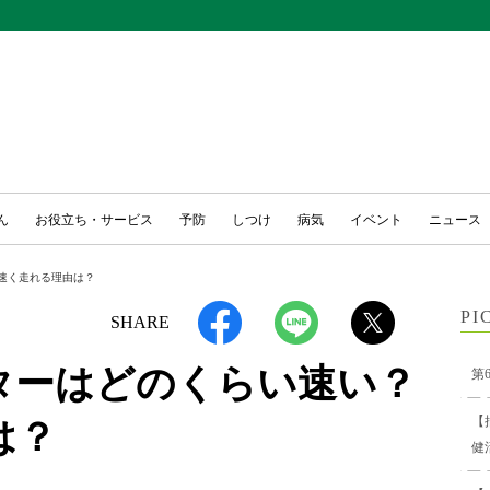
ん
お役立ち・サービス
予防
しつけ
病気
イベント
ニュース
速く走れる理由は？
PI
SHARE
ターはどのくらい速い？
第
【
は？
健