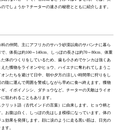
るのでしょうか？チーターの速さの秘密とともに紹介します。
コ科の仲間。主にアフリカのサハラ砂漠以南のサバンナに暮ら
体長は約100～140cm、しっぽの長さは約70～80cm、体重
化した体のつくりをしているため、歯も小さめでケンカは強くあ
まえた獲物をライオンやヒョウ、ハイエナに奪われてしまうこ
イオンたちを避けて日中、朝や夕方の涼しい時間帯に狩りをし
岩の陰に運んで周囲を警戒しながら早めに食べ終えます。獲物
サギ、イボイノシシ、ダチョウなど。チーターの天敵はライオ
シに狙われることもあります。
スクリット語（古代インドの言葉）に由来します。ヒョウ柄と
す。お腹は白く、しっぽの先はしま模様になっています。体の
ジュ効果を発揮します。顔に涙のように走る黒い筋は、日光の
ります。