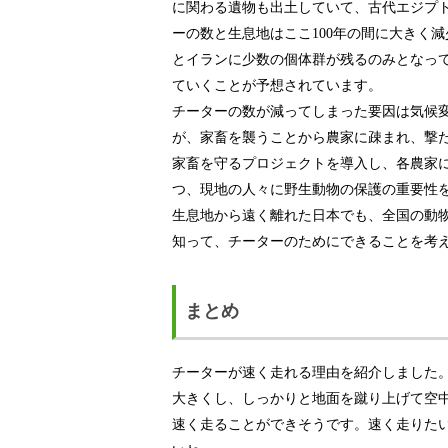
に関わる遺物も出土していて、古代エジプ
ーの数と生息地はここ100年の間に大きく
とイランに少数の個体群が残るのみとなって
ていくことが予想されています。
チーターの数が減ってしまった要因は気候
が、家畜を襲うことから農家に疎まれ、撃
家畜を守るプロジェクトを導入し、各農家
つ、現地の人々に野生動物の保護の重要性
生息地から遠く離れた日本でも、全国の動
知って、チーターのためにできることを考
まとめ
チーターが速く走れる理由を紹介しました
大きくし、しっかりと地面を蹴り上げて空
速く走ることができそうです。速く走りた