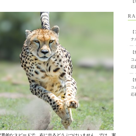
【
RA
【
ナ
【
コ
応
【
コ
応
驚異的なスピードで、右に出るどうぶつはいません。では、実