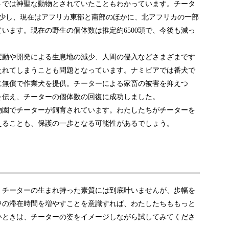
トでは神聖な動物とされていたこともわかっています。チータ
減少し、現在はアフリカ東部と南部のほかに、北アフリカの一部
います。現在の野生の個体数は推定約6500頭で、今後も減っ
変動や開発による生息地の減少、人間の侵入などさまざまです
たれてしまうことも問題となっています。ナミビアでは番犬で
に無償で作業犬を提供。チーターによる家畜の被害を抑えつ
を伝え、チーターの個体数の回復に成功しました。
物園でチーターが飼育されています。わたしたちがチーターを
えることも、保護の一歩となる可能性があるでしょう。
。チーターの生まれ持った素質には到底叶いませんが、歩幅を
中の滞在時間を増やすことを意識すれば、わたしたちももっと
いときは、チーターの姿をイメージしながら試してみてくださ