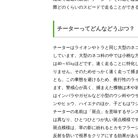
際どのくらいのスピードで走ることができ
チーターってどんなどうぶつ？
チーターはライオンやトラと同じ大型のネ
しています。大型のネコ科の中では小柄な方で、
は40～65㎏ほどです。速く走ることに特
りません。そのためせっかく速く走って捕
とも。この事態を避けるため、夜行性のラ
ます。警戒心が高く、捕まえた獲物は木や
はインパラやガゼルなど小型のウシ科やウ
ンやヒョウ、ハイエナのほか、子どもはワ
チーターの名前は「斑点」を意味するサン
は異なり、ひとつひとつが丸い斑点模様で
斑点模様は、草の影に紛れるとカモフラー
反射を防いで視界をクリアにする効果があ