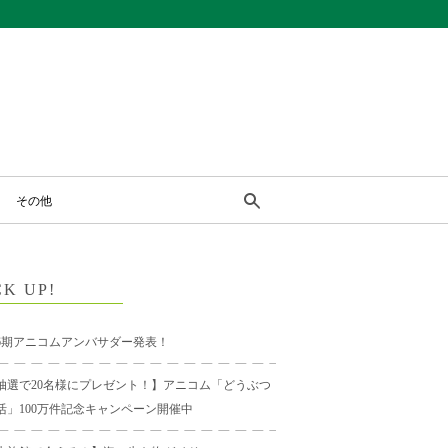
その他
CK UP!
6期アニコムアンバサダー発表！
抽選で20名様にプレゼント！】アニコム「どうぶつ
活」100万件記念キャンペーン開催中