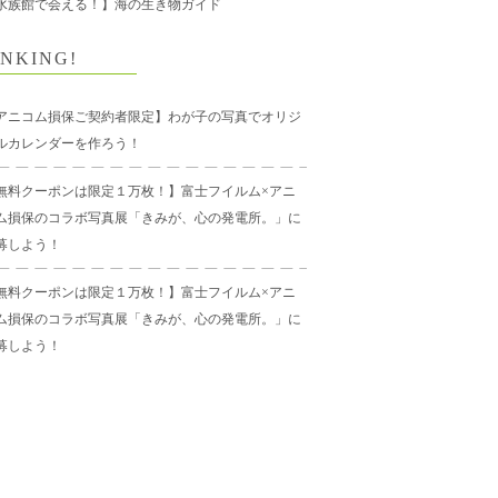
水族館で会える！】海の生き物ガイド
NKING!
アニコム損保ご契約者限定】わが子の写真でオリジ
ルカレンダーを作ろう！
無料クーポンは限定１万枚！】富士フイルム×アニ
ム損保のコラボ写真展「きみが、心の発電所。」に
募しよう！
無料クーポンは限定１万枚！】富士フイルム×アニ
ム損保のコラボ写真展「きみが、心の発電所。」に
募しよう！