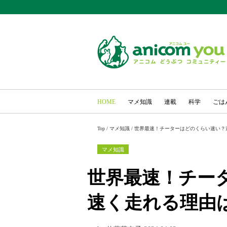
HOME
マメ知識
連載
科学
ごは
Top
/
マメ知識
/
世界最速！チーターはどのくらい速い？
マメ知識
世界最速！チー
速く走れる理由