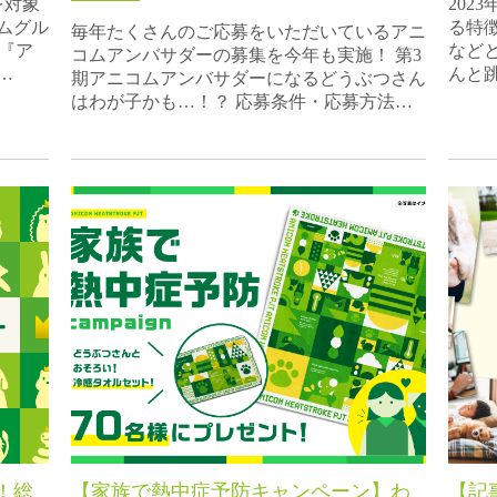
を対象
202
ムグル
る特
毎年たくさんのご応募をいただいているアニ
く『ア
など
コムアンバサダーの募集を今年も実施！ 第3
…
んと
期アニコムアンバサダーになるどうぶつさん
はわが子かも…！？ 応募条件・応募方法…
！総
【家族で熱中症予防キャンペーン】わ
【記