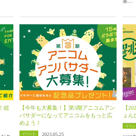
条…
！総
【今年も大募集！】第3期アニコムアン
【2
バサダーになってアニコムをもっと広
ょん
めよう！
イベン
イベント
2023.05.25