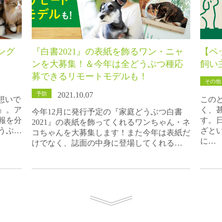
ング
『白書2021』の表紙を飾るワン・ニャ
【ペ
ンを大募集！＆今年は全どうぶつ種応
飼い
募できるリモートモデルも！
その他
予防
2021.10.07
想いで
この
』。ア
く、
今年12月に発行予定の『家庭どうぶつ白書
報を分
す。
2021』の表紙を飾ってくれるワンちゃん・ネ
うぶ…
ざと
コちゃんを大募集します！また今年は表紙だ
に…
けでなく、誌面の中身に登場してくれる…