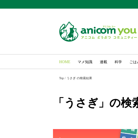
HOME
マメ知識
連載
科学
ごは
Top
/
うさぎ の検索結果
「うさぎ」の検