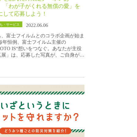
】「わが子がくれる無償の愛」を
にして応募しよう！
ち・サービス
2022.06.06
も、富士フイルムとのコラボ企画が始ま
 毎年恒例、富士フイルム主催の
HOTO IS“想いをつなぐ。あなたが主役
真展」は、応募した写真が、ご自身が…