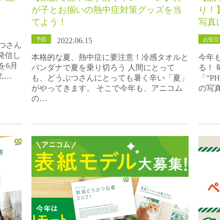
が子とお揃いの熱中症対策グッズを当
り！
てよう！
写真
予防
お役立
2022.06.15
つさん
発信し
本格的な夏、熱中症に要注意！冷感タオルと
今年
を6月
バンダナで夏を乗り切ろう 人間にとって
る！
,…
も、どうぶつさんにとっても暑く辛い「夏」
「“P
がやってきます。 そこで今年も、アニコム
の写
の…