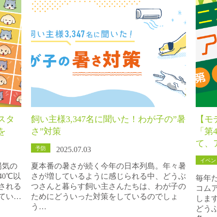
スタ
飼い主様3,347名に聞いた！わが子の”暑
【モ
を
さ”対策
「第
て、
予防
2025.07.03
イベン
陽気の
夏本番の暑さが続く今年の日本列島。年々暑
0℃以
さが増しているように感じられる中、どうぶ
毎年
される
つさんと暮らす飼い主さんたちは、わが子の
コム
てい…
ためにどういった対策をしているのでしょ
しま
う…
どう