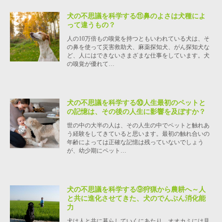
犬の不思議を科学する⑪鼻のよさは犬種によ
って違うもの？
人の10万倍もの嗅覚を持つともいわれている犬は、そ
の鼻を使って災害救助犬、麻薬探知犬、がん探知犬な
ど、人にはできないさまざまな仕事をしています。犬
の嗅覚が優れて…
犬の不思議を科学する⑩人生最初のペットと
の記憶は、その後の人生に影響を及ぼすか？
世の中の大半の人は、その人生の中でペットと触れあ
う経験をしてきていると思います。最初の触れ合いの
年齢によっては正確な記憶は残っていないでしょう
が、幼少期にペット…
犬の不思議を科学する⑨狩猟から農耕へ～人
と共に進化させてきた、犬のでんぷん消化能
力
犬は人と共に暮らしていくにあたり、オオカミには見