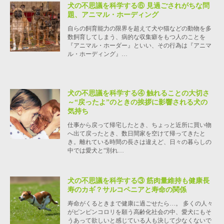
犬の不思議を科学する⑥ 見過ごされがちな問
題、アニマル・ホーディング
自らの飼育能力の限界を超えて犬や猫などの動物を多
数飼育してしまう、病的な収集癖をもつ人のことを
『アニマル・ホーダー』といい、その行為は『アニマ
ル・ホーディング』…
犬の不思議を科学する④ 触れることの大切さ
～“戻ったよ”のときの挨拶に影響される犬の
気持ち
仕事から戻って帰宅したとき、ちょっと近所に買い物
へ出て戻ったとき、数日間家を空けて帰ってきたと
き。離れている時間の長さは違えど、日々の暮らしの
中では愛犬と“別れ…
犬の不思議を科学する③ 筋肉量維持も健康長
寿のカギ？サルコペニアと寿命の関係
寿命がくるときまで健康に過ごせたら…。 多くの人々
がピンピンコロリを願う高齢化社会の中、愛犬にもそ
うあって欲しいと感じている人も決して少なくないで