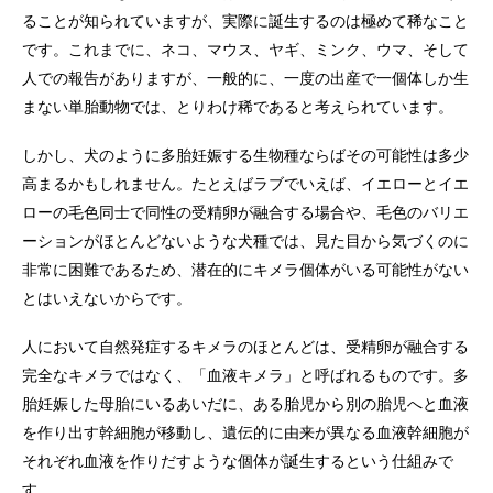
ることが知られていますが、実際に誕生するのは極めて稀なこと
です。これまでに、ネコ、マウス、ヤギ、ミンク、ウマ、そして
人での報告がありますが、一般的に、一度の出産で一個体しか生
まない単胎動物では、とりわけ稀であると考えられています。
しかし、犬のように多胎妊娠する生物種ならばその可能性は多少
高まるかもしれません。たとえばラブでいえば、イエローとイエ
ローの毛色同士で同性の受精卵が融合する場合や、毛色のバリエ
ーションがほとんどないような犬種では、見た目から気づくのに
非常に困難であるため、潜在的にキメラ個体がいる可能性がない
とはいえないからです。
人において自然発症するキメラのほとんどは、受精卵が融合する
完全なキメラではなく、「血液キメラ」と呼ばれるものです。多
胎妊娠した母胎にいるあいだに、ある胎児から別の胎児へと血液
を作り出す幹細胞が移動し、遺伝的に由来が異なる血液幹細胞が
それぞれ血液を作りだすような個体が誕生するという仕組みで
す。