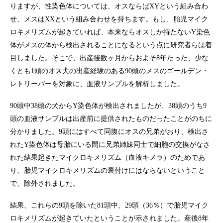
りますが、性染色体については、オスならばXYという組み合わ
せ、メスはXXという組み合わせを持ちます。もし、胎児マイク
ロキメリズムが起きていれば、本来ならオスしか持たないY染色
体がメスの体から検出されることになるという点に研究者らは着
目しました。そこで、出産後数ヶ月からおよそ8年たった、少な
くとも1頭のオス犬の出産経験のある90頭のメスのゴールデン・
レトリーバーを対象に、血液サンプルを解析しました。
90頭中38頭の犬からY染色体が検出されましたが、38頭のうち9
頭の血液サンプルは出産前に提供されたものだったことがのちに
分かりました。9頭にはすべて同腹にオスの兄弟がおり、検出さ
れたY染色体は母胎にいる間に兄弟姉妹同士で細胞の交換がなさ
れた結果起きたマイクロキメリズム（血液キメラ）のためであ
り、胎児マイクロキメリズムの裏付けにはならないということ
で、除外されました。
結果、これらの9頭を除いた81頭中、29頭（36％）で胎児マイク
ロキメリズムが起きていたということが示されました。産後8年