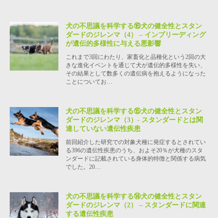
犬の不思議を科学する⑯犬の健全性とスタン
ダードのジレンマ（4） – インブリーディング
が遺伝的多様性に与える悪影響
これまで3回にわたり、家畜化と品種化という2回の大
きな進化イベントを通じて犬が遺伝的多様性を失い、
その結果として数多くの遺伝病を抱えるようになった
ことについてお…
犬の不思議を科学する⑮犬の健全性とスタン
ダードのジレンマ（3）- スタンダードとは関
連していない遺伝性疾患
前回紹介した研究での対象犬種に発症するとされてい
る396の遺伝性疾患のうち、およそ20％が犬種のスタ
ンダードに記載されている身体的特徴と関係する病気
でした。20…
犬の不思議を科学する⑭犬の健全性とスタン
ダードのジレンマ（2） – スタンダードに関連
する遺伝性疾患