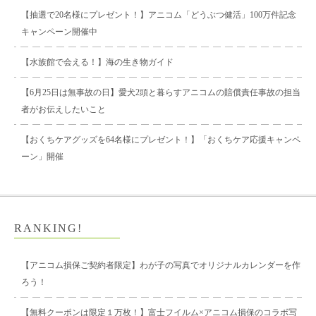
【抽選で20名様にプレゼント！】アニコム「どうぶつ健活」100万件記念
キャンペーン開催中
【水族館で会える！】海の生き物ガイド
【6月25日は無事故の日】愛犬2頭と暮らすアニコムの賠償責任事故の担当
者がお伝えしたいこと
【おくちケアグッズを64名様にプレゼント！】「おくちケア応援キャンペ
ーン」開催
RANKING!
【アニコム損保ご契約者限定】わが子の写真でオリジナルカレンダーを作
ろう！
【無料クーポンは限定１万枚！】富士フイルム×アニコム損保のコラボ写