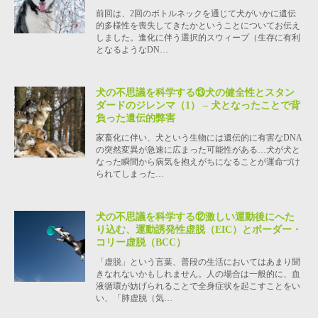
前回は、2回のボトルネックを通じて犬がいかに遺伝
的多様性を喪失してきたかということについてお伝え
しました。進化に伴う選択的スウィープ（生存に有利
となるようなDN…
犬の不思議を科学する⑬犬の健全性とスタン
ダードのジレンマ（1） – 犬となったことで背
負った遺伝的弊害
家畜化に伴い、犬という生物には遺伝的に有害なDNA
の突然変異が急速に広まった可能性がある…犬が犬と
なった瞬間から病気を抱えがちになることが運命づけ
られてしまった…
犬の不思議を科学する⑫激しい運動後にへた
り込む、運動誘発性虚脱（EIC）とボーダー・
コリー虚脱（BCC）
「虚脱」という言葉、普段の生活においてはあまり聞
きなれないかもしれません。人の場合は一般的に、血
液循環が妨げられることで全身症状を起こすことをい
い、「肺虚脱（気…