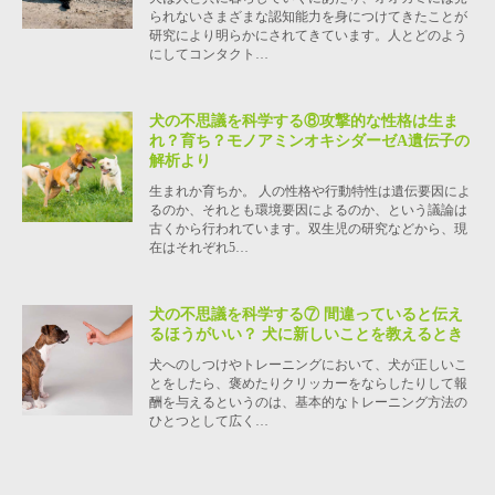
られないさまざまな認知能力を身につけてきたことが
研究により明らかにされてきています。人とどのよう
にしてコンタクト…
犬の不思議を科学する⑧攻撃的な性格は生ま
れ？育ち？モノアミンオキシダーゼA遺伝子の
解析より
生まれか育ちか。 人の性格や行動特性は遺伝要因によ
るのか、それとも環境要因によるのか、という議論は
古くから行われています。双生児の研究などから、現
在はそれぞれ5…
犬の不思議を科学する⑦ 間違っていると伝え
るほうがいい？ 犬に新しいことを教えるとき
犬へのしつけやトレーニングにおいて、犬が正しいこ
とをしたら、褒めたりクリッカーをならしたりして報
酬を与えるというのは、基本的なトレーニング方法の
ひとつとして広く…