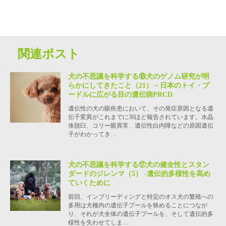
関連ポスト
犬の不思議を科学する⑱犬のゲノム研究が明
らかにしてきたこと（21）－日本のトイ・プ
ードルに広がる目の遺伝病PRCD
遺伝性の犬の眼疾患において、その発症原因となる遺
伝子変異がこれまでに30ほど報告されています。水晶
体脱臼、コリー眼異常、遺伝性白内障などの原因遺伝
子がわかってき…
犬の不思議を科学する⑰犬の健全性とスタン
ダードのジレンマ（5） -遺伝的多様性を高め
ていくために
前回、インブリーディングと特定のオス犬の繁殖への
多用は犬種内の遺伝子プールを狭めることにつなが
り、それが犬全体の遺伝子プールを、そして遺伝的多
様性を失わせてしま…