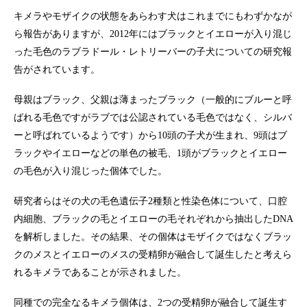
キメラやモザイクの状態をあらわす犬はこれまでにもわずかなが
ら報告がありますが、2012年にはブラックとイエローが入り混じ
った毛色のラブラドール・レトリーバーの子犬についての研究報
告がされています。
母親はブラック、父親は薄まったブラック（一般的にブルーと呼
ばれる毛色ですがラブでは公認されている毛色ではなく、シルバ
ーと呼ばれているようです）から10頭の子犬が生まれ、9頭はブ
ラックやイエローなどの単色の被毛、1頭がブラックとイエロー
の毛色が入り混じった個体でした。
研究者らはその犬の毛色遺伝子2種類と性染色体について、口腔
内細胞、ブラックの毛とイエローの毛それぞれから抽出したDNA
を解析しました。その結果、その個体はモザイクではなくブラッ
クのメスとイエローのメスの受精卵が融合して誕生したと考えら
れるキメラであることが示されました。
同種での完全なるキメラ個体は、2つの受精卵が融合して誕生す