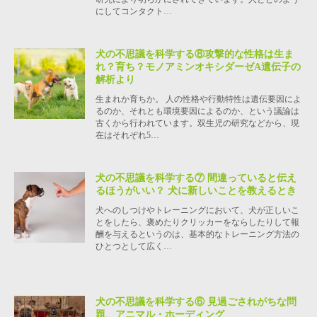
にしてコンタクト…
犬の不思議を科学する⑧攻撃的な性格は生ま
れ？育ち？モノアミンオキシダーゼA遺伝子の
解析より
生まれか育ちか。 人の性格や行動特性は遺伝要因によ
るのか、それとも環境要因によるのか、という議論は
古くから行われています。双生児の研究などから、現
在はそれぞれ5…
犬の不思議を科学する⑦ 間違っていると伝え
るほうがいい？ 犬に新しいことを教えるとき
犬へのしつけやトレーニングにおいて、犬が正しいこ
とをしたら、褒めたりクリッカーをならしたりして報
酬を与えるというのは、基本的なトレーニング方法の
ひとつとして広く…
犬の不思議を科学する⑥ 見過ごされがちな問
題、アニマル・ホーディング