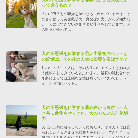
って違うもの？
人の10万倍もの嗅覚を持つともいわれている犬は、そ
の鼻を使って災害救助犬、麻薬探知犬、がん探知犬な
ど、人にはできないさまざまな仕事をしています。犬
の嗅覚が優れて…
犬の不思議を科学する⑩人生最初のペットと
の記憶は、その後の人生に影響を及ぼすか？
世の中の大半の人は、その人生の中でペットと触れあ
う経験をしてきていると思います。最初の触れ合いの
年齢によっては正確な記憶は残っていないでしょう
が、幼少期にペット…
犬の不思議を科学する⑨狩猟から農耕へ～人
と共に進化させてきた、犬のでんぷん消化能
力
犬は人と共に暮らしていくにあたり、オオカミには見
られないさまざまな認知能力を身につけてきたことが
研究により明らかにされてきています。人とどのよう