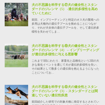
犬の不思議を科学する⑰犬の健全性とスタン
ダードのジレンマ（5） -遺伝的多様性を高め
ていくために
前回、インブリーディングと特定のオス犬の繁殖への
多用は犬種内の遺伝子プールを狭めることにつなが
り、それが犬全体の遺伝子プールを、そして遺伝的多
様性を失わせてしま…
犬の不思議を科学する⑯犬の健全性とスタン
ダードのジレンマ（4） – インブリーディング
が遺伝的多様性に与える悪影響
これまで3回にわたり、家畜化と品種化という2回の大
きな進化イベントを通じて犬が遺伝的多様性を失い、
その結果として数多くの遺伝病を抱えるようになった
ことについてお…
犬の不思議を科学する⑮犬の健全性とスタン
ダードのジレンマ（3）- スタンダードとは関
連していない遺伝性疾患
前回紹介した研究での対象犬種に発症するとされてい