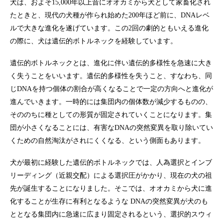
犬は、およそ15,000年以上昔にオオカミから犬として家畜化され
たときと、現代の犬種が作られ始めた200年ほど前に、DNAレベ
ルで大きな進化を遂げています。この2回の劇的ともいえる進化
の際に、犬は遺伝的ボトルネックを経験しています。
遺伝的ボトルネックとは、進化に伴い遺伝的多様性を急速に大き
く失うことをいいます。遺伝的多様性を失うこと、すなわち、同
じDNAを持つ個体の割合が高くなることで一定の方向へと進化が
進んでいきます。一時的には集団内の個体数が減少するものの、
そののちに種としての形質が固定されていくことになります。集
団が小さくなることには、有害なDNAの突然変異を取り除いてい
くための自然淘汰がされにくくなる、という側面もあります。
犬が最初に経験した遺伝的ボトルネックでは、人為選択とインブ
リーディング（近親交配）による選択圧がかかり、現在の犬の祖
先が誕生することになりました。そこでは、オオカミから犬に進
化することが生存に有利となるような DNAの突然変異が犬のも
ととなる集団内に急速に広まり固定されるという、選択的スウィ