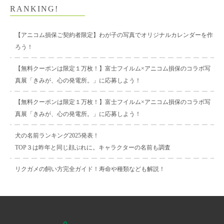
RANKING!
【アニコム損保ご契約者限定】わが子の写真でオリジナルカレンダーを作
ろう！
【無料クーポンは限定１万枚！】富士フイルム×アニコム損保のコラボ写
真展「きみが、心の発電所。」に応募しよう！
【無料クーポンは限定１万枚！】富士フイルム×アニコム損保のコラボ写
真展「きみが、心の発電所。」に応募しよう！
犬の名前ランキング2025発表！
TOP３は昨年と同じ顔ぶれに。キャラクターの名前も調査
リクガメの飼い方完全ガイド！寿命や種類なども解説！