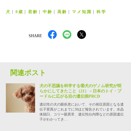
犬
0歳
若齢
中齢
高齢
マメ知識
科学
SHARE
関連ポスト
犬の不思議を科学する⑱犬のゲノム研究が明
らかにしてきたこと（21）－日本のトイ・プ
ードルに広がる目の遺伝病PRCD
遺伝性の犬の眼疾患において、その発症原因となる遺
伝子変異がこれまでに30ほど報告されています。水晶
体脱臼、コリー眼異常、遺伝性白内障などの原因遺伝
子がわかってき…