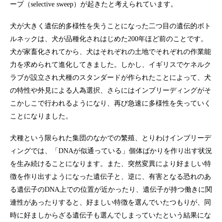
ープ（selective sweep）が起きたと考えられています。
犬が大きく遺伝的多様性を失うことになった二つ目の遺伝的ボト
ルネックは、犬が品種化されはじめた200年ほど前のことです。
犬が家畜化されてから、犬はそれぞれの土地でそれぞれの作業能
力を求められて進化してきました。しかし、イギリスでケネルク
ラブが設立され犬種のスタンダードが作られたことによって、犬
の特性や外見による人為選択、さらにはインブリーディングがそ
こかしこで行われるようになり、再び急速に多様性を失っていく
ことになりました。
犬種という限られた集団のなかでの繁殖、とりわけインブリーデ
ィングでは、「DNAが似通っている」個体ばかりを作り出す状況
を生み続けることになります。また、突然変異により好ましい特
徴を作り出すようになった遺伝子と、逆に、有害となる恐れのあ
る遺伝子のDNA上での位置が近かったり、遺伝子が持つ働きに関
連性があったりすると、好ましい特徴を選んでいたつもりが、同
時に好ましからざる遺伝子も選んでしまっていたという結果にな