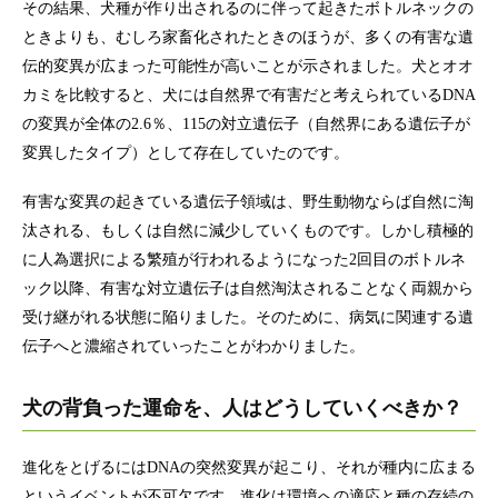
その結果、犬種が作り出されるのに伴って起きたボトルネックの
ときよりも、むしろ家畜化されたときのほうが、多くの有害な遺
伝的変異が広まった可能性が高いことが示されました。犬とオオ
カミを比較すると、犬には自然界で有害だと考えられているDNA
の変異が全体の2.6％、115の対立遺伝子（自然界にある遺伝子が
変異したタイプ）として存在していたのです。
有害な変異の起きている遺伝子領域は、野生動物ならば自然に淘
汰される、もしくは自然に減少していくものです。しかし積極的
に人為選択による繁殖が行われるようになった2回目のボトルネ
ック以降、有害な対立遺伝子は自然淘汰されることなく両親から
受け継がれる状態に陥りました。そのために、病気に関連する遺
伝子へと濃縮されていったことがわかりました。
犬の背負った運命を、人はどうしていくべきか？
進化をとげるにはDNAの突然変異が起こり、それが種内に広まる
というイベントが不可欠です。進化は環境への適応と種の存続の