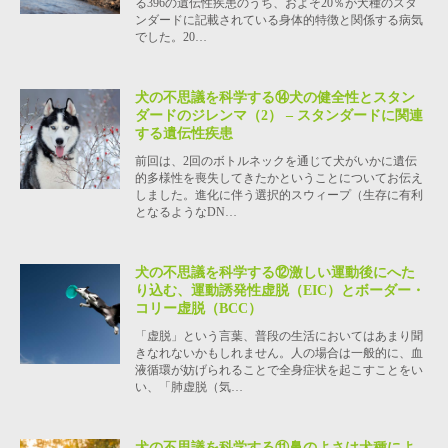
る396の遺伝性疾患のうち、およそ20％が犬種のスタ
ンダードに記載されている身体的特徴と関係する病気
でした。20…
犬の不思議を科学する⑭犬の健全性とスタン
ダードのジレンマ（2） – スタンダードに関連
する遺伝性疾患
前回は、2回のボトルネックを通じて犬がいかに遺伝
的多様性を喪失してきたかということについてお伝え
しました。進化に伴う選択的スウィープ（生存に有利
となるようなDN…
犬の不思議を科学する⑫激しい運動後にへた
り込む、運動誘発性虚脱（EIC）とボーダー・
コリー虚脱（BCC）
「虚脱」という言葉、普段の生活においてはあまり聞
きなれないかもしれません。人の場合は一般的に、血
液循環が妨げられることで全身症状を起こすことをい
い、「肺虚脱（気…
犬の不思議を科学する⑪鼻のよさは犬種によ