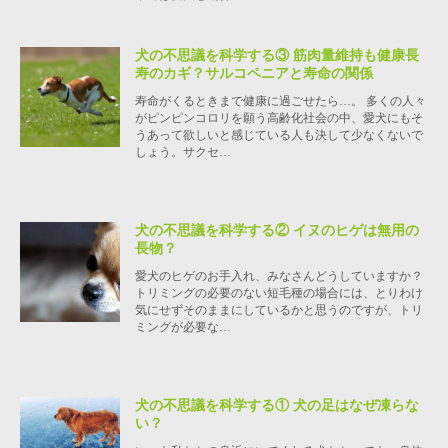
犬の不思議を科学する③ 筋肉量維持も健康長
寿のカギ？サルコペニアと寿命の関係
寿命がくるときまで健康に過ごせたら…。 多くの人々
がピンピンコロリを願う高齢化社会の中、愛犬にもそ
うあって欲しいと感じている人も決して少なくないで
しょう。サクセ…
犬の不思議を科学する② イヌのヒゲは無用の
長物？
愛犬のヒゲのお手入れ、みなさんどうしていますか？
トリミングの必要のない短毛種の場合には、とりわけ
気にせずそのままにしているかと思うのですが、トリ
ミングが必要な…
犬の不思議を科学する① 犬の足はなぜ凍らな
い？