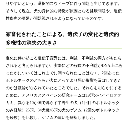
りやすいという、選択的スウィープに伴う問題も生じてきます。
そうして現在、犬の身体的な特徴が原因となる健康問題や、遺伝
性疾患の蔓延が問題視されるようになっているのです。
家畜化されたことによる、遺伝子の変化と遺伝的
多様性の消失の大きさ
進化に伴い起こる遺伝子変異には、利益・不利益の両方がもたら
されると考えられますが、実際にどの程度の不利益がDNA上にあ
ったかについてはこれまでに調べられたことはなく、2回あった
ボトルネックのどちらが犬にとってより悪い影響を及ぼしてきた
のかは議論がなされていたところでした。それらを明らかにする
ために、アメリカとスペインの研究チームは19頭のハイイロオオ
カミ、異なる10か国で暮らす半野生の犬（1回目のボトルネック
のみ経験）25頭、34犬種46頭の犬のゲノム（2回のボトルネック
を経験）を比較し、ゲノムの違いを解析しました。