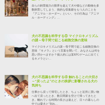
自らの飼育能力の限界を超えて犬や猫などの動物を多
数飼育してしまう、病的な収集癖をもつ人のことを
『アニマル・ホーダー』といい、その行為は『アニマ
ル・ホーディング』…
犬の不思議を科学する⑤ マイクロキメリズム
の謎～母子間で起こる細胞交換の意味
マイクロキメリズムの謎～母子間で起こる細胞交換の
意味 『キメラ』という言葉を聞いて、みなさんは何を
思い浮かべますか？個人的には某RPGゲームに出てく
るキメラとい…
犬の不思議を科学する④ 触れることの大切さ
～“戻ったよ”のときの挨拶に影響される犬の
気持ち
仕事から戻って帰宅したとき、ちょっと近所に買い物
へ出て戻ったとき、数日間家を空けて帰ってきたと
き。離れている時間の長さは違えど、日々の暮らしの
中では愛犬と“別れ…