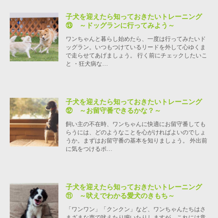
子犬を迎えたら知っておきたいトレーニング
⑬ ～ドッグランに行ってみよう～
ワンちゃんと暮らし始めたら、一度は行ってみたいド
ッグラン。いつもつけているリードを外して心ゆくま
で走らせてあげましょう。 行く前にチェックしたいこ
と ・狂犬病な…
子犬を迎えたら知っておきたいトレーニング
⑫ ～お留守番できるかな？～
飼い主の不在時、ワンちゃんに快適にお留守番しても
らうには、どのようなことを心がければよいのでしょ
うか。まずはお留守番の基本を知りましょう。 外出前
に気をつけるポ…
子犬を迎えたら知っておきたいトレーニング
⑪ ～吠えでわかる愛犬のきもち～
「ワンワン」「クンクン」など、ワンちゃんたちはさ
まざまな声で吠えたり鳴いたりしますが、これには意