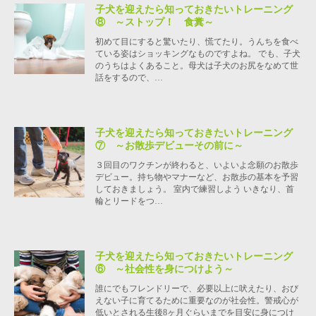
子犬を迎えたら知っておきたいトレーニング
⑧ ～ストップ！ 食糞～
初めて目にすると驚いたり、慌てたり。うんちを食べ
ている姿はショッキングなものですよね。 でも、子犬
のうちはよくあること。母犬は子犬のお尻をなめて世
話をするので、…
子犬を迎えたら知っておきたいトレーニング
⑦ ～お散歩デビューその前に～
３回目のワクチンが終わると、いよいよ念願のお散歩
デビュー。持ち物やマナーなど、お散歩の基本を予習
しておきましょう。 室内で練習しよう いきなり、首
輪とリードをつ…
子犬を迎えたら知っておきたいトレーニング
⑥ ～社会性を身につけよう～
誰にでもフレンドリーで、必要以上に吠えたり、おび
えない子に育てるために重要なのが社会性。警戒心が
低いとされる生後8ヶ月ぐらいまでを目安に身につけ