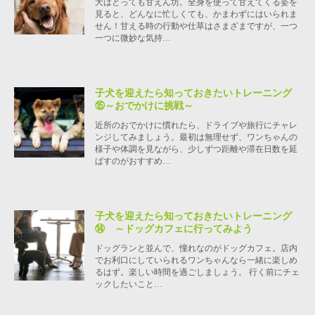
犬はとっても甘えん坊。全身を使って甘えてくる姿を
見ると、どんなに忙しくても、かまわずにはいられま
せん！甘える時の行動や仕草はさまざまですが、一つ
一つに微妙な気持…
子犬を迎えたら知っておきたいトレーニング
⑮～おでかけに挑戦～
近所のおでかけに慣れたら、ドライブや旅行にチャレ
ンジしてみましょう。最初は無理せず、ワンちゃんの
様子や体調を見ながら、少しずつ距離や滞在日数を延
ばすのがおすすめ…
子犬を迎えたら知っておきたいトレーニング
⑭ ～ドッグカフェに行ってみよう
ドッグランと並んで、憧れなのがドッグカフェ。店内
でお利口にしていられるワンちゃんなら一緒に楽しめ
るはず。楽しい時間を過ごしましょう。 行く前にチェ
ックしたいこと…