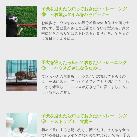
子犬を迎えたら知っておきたいトレーニング
⑩ ～お散歩タイムをハッピーに～
お散歩は、ワンちゃんの気分転換や体力作りの面で大
切です。運動量をさほど必要としない小型犬も、家の
中にひきこもりではストレスもたまりがち。できるだ
け毎日行くように…
子犬を迎えたら知っておきたいトレーニング
⑨ ～ハウス好きになるために～
ワンちゃんの居場所＝ハウスだと認識してもらうの
は、一緒に暮らしていくうえでとても大切なこと。し
っかり練習して、ハウスが好きな子に育てましょう。
ワンちゃんはせま…
子犬を迎えたら知っておきたいトレーニング
⑧ ～ストップ！ 食糞～
初めて目にすると驚いたり、慌てたり。うんちを食べ
ている姿はショッキングなものですよね。 でも、子犬