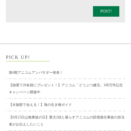
POST!
PICK UP!
第6期アニコムアンバサダー発表！
【抽選で20名様にプレゼント！】アニコム「どうぶつ健活」100万件記念
キャンペーン開催中
【水族館で会える！】海の生き物ガイド
【6月25日は無事故の日】愛犬2頭と暮らすアニコムの賠償責任事故の担当
者がお伝えしたいこと