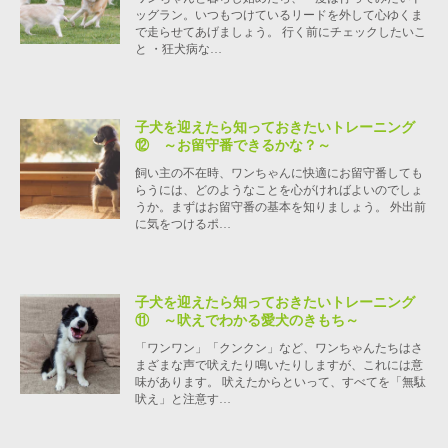
ッグラン。いつもつけているリードを外して心ゆくま
で走らせてあげましょう。 行く前にチェックしたいこ
と ・狂犬病な…
子犬を迎えたら知っておきたいトレーニング
⑫ ～お留守番できるかな？～
飼い主の不在時、ワンちゃんに快適にお留守番しても
らうには、どのようなことを心がければよいのでしょ
うか。まずはお留守番の基本を知りましょう。 外出前
に気をつけるポ…
子犬を迎えたら知っておきたいトレーニング
⑪ ～吠えでわかる愛犬のきもち～
「ワンワン」「クンクン」など、ワンちゃんたちはさ
まざまな声で吠えたり鳴いたりしますが、これには意
味があります。 吠えたからといって、すべてを「無駄
吠え」と注意す…