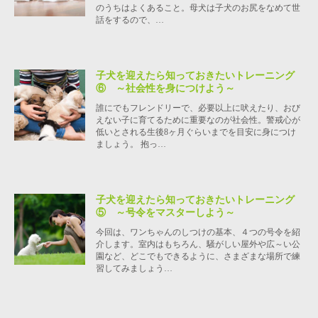
のうちはよくあること。母犬は子犬のお尻をなめて世
話をするので、…
子犬を迎えたら知っておきたいトレーニング
⑥ ～社会性を身につけよう～
誰にでもフレンドリーで、必要以上に吠えたり、おび
えない子に育てるために重要なのが社会性。警戒心が
低いとされる生後8ヶ月ぐらいまでを目安に身につけ
ましょう。 抱っ…
子犬を迎えたら知っておきたいトレーニング
⑤ ～号令をマスターしよう～
今回は、ワンちゃんのしつけの基本、４つの号令を紹
介します。室内はもちろん、騒がしい屋外や広～い公
園など、どこでもできるように、さまざまな場所で練
習してみましょう…