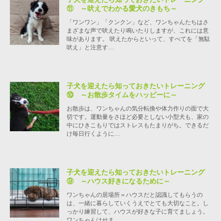
⑪ ～吠えでわかる愛犬のきもち～
「ワンワン」「クンクン」など、ワンちゃんたちはさ
まざまな声で吠えたり鳴いたりしますが、これには意
味があります。 吠えたからといって、すべてを「無駄
吠え」と注意す…
子犬を迎えたら知っておきたいトレーニング
⑩ ～お散歩タイムをハッピーに～
お散歩は、ワンちゃんの気分転換や体力作りの面で大
切です。運動量をさほど必要としない小型犬も、家の
中にひきこもりではストレスもたまりがち。できるだ
け毎日行くように…
子犬を迎えたら知っておきたいトレーニング
⑨ ～ハウス好きになるために～
ワンちゃんの居場所＝ハウスだと認識してもらうの
は、一緒に暮らしていくうえでとても大切なこと。し
っかり練習して、ハウスが好きな子に育てましょう。
ワンちゃんはせま…