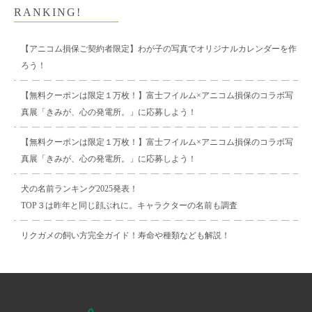
RANKING!
【アニコム損保ご契約者限定】わが子の写真でオリジナルカレンダーを作
ろう！
【無料クーポンは限定１万枚！】富士フイルム×アニコム損保のコラボ写
真展「きみが、心の発電所。」に応募しよう！
【無料クーポンは限定１万枚！】富士フイルム×アニコム損保のコラボ写
真展「きみが、心の発電所。」に応募しよう！
犬の名前ランキング2025発表！
TOP３は昨年と同じ顔ぶれに。キャラクターの名前も調査
リクガメの飼い方完全ガイド！寿命や種類なども解説！