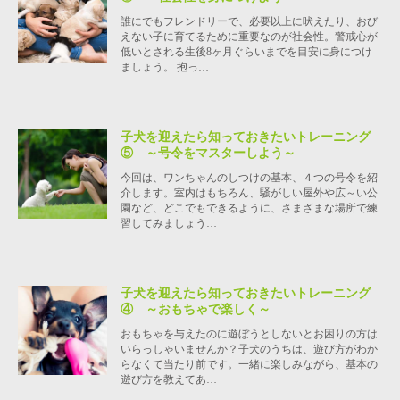
誰にでもフレンドリーで、必要以上に吠えたり、おび
えない子に育てるために重要なのが社会性。警戒心が
低いとされる生後8ヶ月ぐらいまでを目安に身につけ
ましょう。 抱っ…
子犬を迎えたら知っておきたいトレーニング
⑤ ～号令をマスターしよう～
今回は、ワンちゃんのしつけの基本、４つの号令を紹
介します。室内はもちろん、騒がしい屋外や広～い公
園など、どこでもできるように、さまざまな場所で練
習してみましょう…
子犬を迎えたら知っておきたいトレーニング
④ ～おもちゃで楽しく～
おもちゃを与えたのに遊ぼうとしないとお困りの方は
いらっしゃいませんか？子犬のうちは、遊び方がわか
らなくて当たり前です。一緒に楽しみながら、基本の
遊び方を教えてあ…