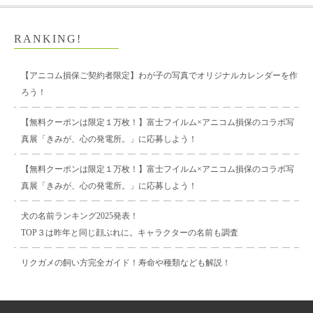
RANKING!
【アニコム損保ご契約者限定】わが子の写真でオリジナルカレンダーを作
ろう！
【無料クーポンは限定１万枚！】富士フイルム×アニコム損保のコラボ写
真展「きみが、心の発電所。」に応募しよう！
【無料クーポンは限定１万枚！】富士フイルム×アニコム損保のコラボ写
真展「きみが、心の発電所。」に応募しよう！
犬の名前ランキング2025発表！
TOP３は昨年と同じ顔ぶれに。キャラクターの名前も調査
リクガメの飼い方完全ガイド！寿命や種類なども解説！