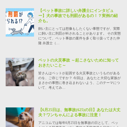
【ペット事故に詳しい弁護士にインタビュ
ー】犬の事故でも刑罰があるの！？実例の紹
介も。
飼い主にとっては想像もしたくない事態ですが、実際
に飼い主に刑罰が科されることがあります。 その実態
について、ペット事故の案件を多く取り扱ってきた仲
隆 弁護士（…
ペットの火災事故 ～起こさないために知って
おきたいこと～
皆さんはペットが起因する火災事故というものがある
のを、ご存じですか？ 今回は、あなたと大切な家族が
まさかの事態に巻き込まれないよう、このテーマにつ
いて、考えてみ…
【6月25日は、無事故(625)の日】あなたは大丈
夫？ワンちゃんによる事故に注意！
アニコムでは毎年6月25日を無事故の日として、ペッ