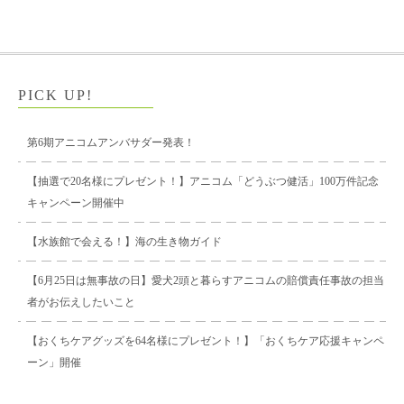
PICK UP!
第6期アニコムアンバサダー発表！
【抽選で20名様にプレゼント！】アニコム「どうぶつ健活」100万件記念
キャンペーン開催中
【水族館で会える！】海の生き物ガイド
【6月25日は無事故の日】愛犬2頭と暮らすアニコムの賠償責任事故の担当
者がお伝えしたいこと
【おくちケアグッズを64名様にプレゼント！】「おくちケア応援キャンペ
ーン」開催