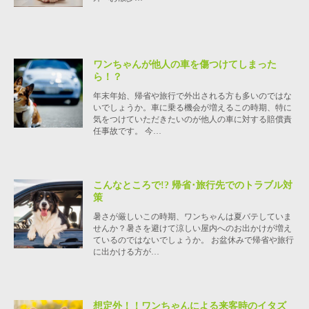
ワンちゃんが他人の車を傷つけてしまった
ら！？
年末年始、帰省や旅行で外出される方も多いのではな
いでしょうか。車に乗る機会が増えるこの時期、特に
気をつけていただきたいのが他人の車に対する賠償責
任事故です。 今…
こんなところで!? 帰省･旅行先でのトラブル対
策
暑さが厳しいこの時期、ワンちゃんは夏バテしていま
せんか？暑さを避けて涼しい屋内へのお出かけが増え
ているのではないでしょうか。 お盆休みで帰省や旅行
に出かける方が…
想定外！！ワンちゃんによる来客時のイタズ