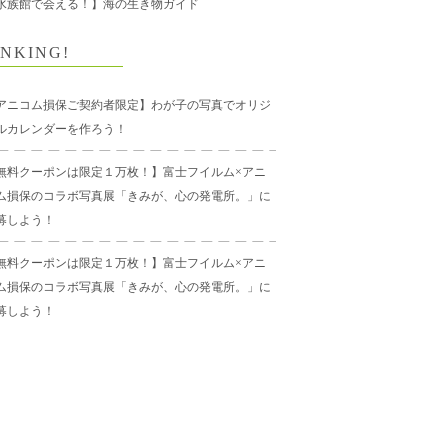
水族館で会える！】海の生き物ガイド
NKING!
アニコム損保ご契約者限定】わが子の写真でオリジ
ルカレンダーを作ろう！
無料クーポンは限定１万枚！】富士フイルム×アニ
ム損保のコラボ写真展「きみが、心の発電所。」に
募しよう！
無料クーポンは限定１万枚！】富士フイルム×アニ
ム損保のコラボ写真展「きみが、心の発電所。」に
募しよう！