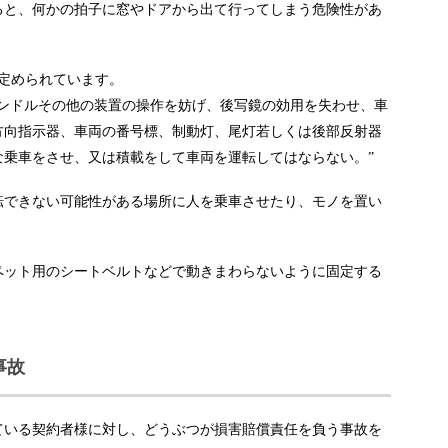
ると、何かの拍子に窓やドアから出て行ってしまう危険性があ
に定められています。
ハンドルその他の装置の操作を妨げ、後写鏡の効用を失わせ、車
方向指示器、車両の番号標、制動灯、尾灯若しくは後部反射器
な乗車をさせ、又は積載をして車両を運転してはならない。”
転できない可能性がある場所に人を乗車させたり、モノを置い
ペット用のシートベルトなどで動きまわらないように固定する
た事故
ている契約者様に対し、どうぶつが損害賠償責任を負う事故を