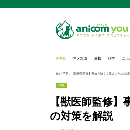
HOME
マメ知識
連載
科学
ごは
Top
/
予防
/
【獣医師監修】事故を防ぐ！愛犬のための対
予防
【獣医師監修】
の対策を解説