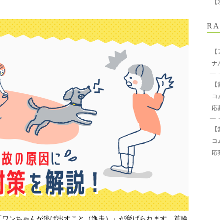
【
RA
【
ナ
【
コ
応
【
コ
応
「ワンちゃんが逃げ出すこと（逸走）」が挙げられます。首輪