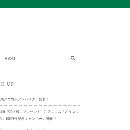
その他
CK UP!
6期アニコムアンバサダー発表！
抽選で20名様にプレゼント！】アニコム「どうぶつ
活」100万件記念キャンペーン開催中