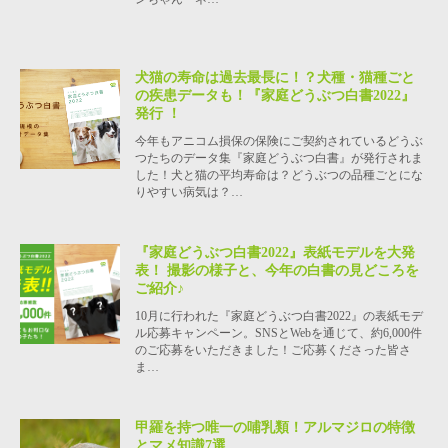
犬猫の寿命は過去最長に！？犬種・猫種ごと
の疾患データも！『家庭どうぶつ白書2022』
発行 ！
今年もアニコム損保の保険にご契約されているどうぶ
つたちのデータ集『家庭どうぶつ白書』が発行されま
した！犬と猫の平均寿命は？どうぶつの品種ごとにな
りやすい病気は？…
『家庭どうぶつ白書2022』表紙モデルを大発
表！ 撮影の様子と、今年の白書の見どころを
ご紹介♪
10月に行われた『家庭どうぶつ白書2022』の表紙モデ
ル応募キャンペーン。SNSとWebを通じて、約6,000件
のご応募をいただきました！ご応募くださった皆さ
ま…
甲羅を持つ唯一の哺乳類！アルマジロの特徴
とマメ知識7選