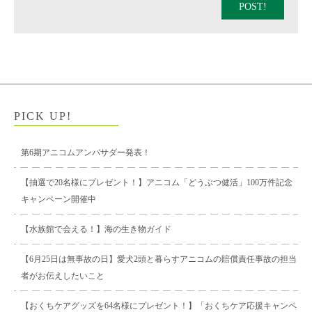
POST!
PICK UP!
第6期アニコムアンバサダー発表！
【抽選で20名様にプレゼント！】アニコム「どうぶつ健活」100万件記念
キャンペーン開催中
【水族館で会える！】海の生き物ガイド
【6月25日は無事故の日】愛犬2頭と暮らすアニコムの賠償責任事故の担当
者がお伝えしたいこと
【おくちケアグッズを64名様にプレゼント！】「おくちケア応援キャンペ