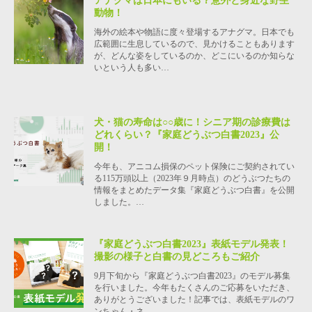
アナグマは日本にもいる？意外と身近な野生
動物！
海外の絵本や物語に度々登場するアナグマ。日本でも
広範囲に生息しているので、見かけることもあります
が、どんな姿をしているのか、どこにいるのか知らな
いという人も多い…
犬・猫の寿命は○○歳に！シニア期の診療費は
どれくらい？『家庭どうぶつ白書2023』公
開！
今年も、アニコム損保のペット保険にご契約されてい
る115万頭以上（2023年９月時点）のどうぶつたちの
情報をまとめたデータ集『家庭どうぶつ白書』を公開
しました。…
『家庭どうぶつ白書2023』表紙モデル発表！
撮影の様子と白書の見どころもご紹介
9月下旬から『家庭どうぶつ白書2023』のモデル募集
を行いました。今年もたくさんのご応募をいただき、
ありがとうございました！記事では、表紙モデルのワ
ンちゃん・ネ…