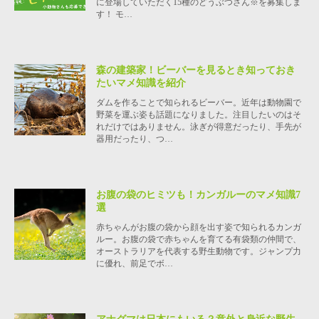
に登場していただく15種のどうぶつさん※を募集しま
す！ モ…
森の建築家！ビーバーを見るとき知っておき
たいマメ知識を紹介
ダムを作ることで知られるビーバー。近年は動物園で
野菜を運ぶ姿も話題になりました。注目したいのはそ
れだけではありません。泳ぎが得意だったり、手先が
器用だったり、つ…
お腹の袋のヒミツも！カンガルーのマメ知識7
選
赤ちゃんがお腹の袋から顔を出す姿で知られるカンガ
ルー。お腹の袋で赤ちゃんを育てる有袋類の仲間で、
オーストラリアを代表する野生動物です。ジャンプ力
に優れ、前足でボ…