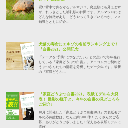
硬い背中で身を守るアルマジロ。爬虫類にも見えます
が、れっきとした哺乳類の仲間です。アルマジロには
どんな特徴があり、どうやって生きているのか、マメ
知識とともに紹介…
犬猫の寿命にエキゾの名前ランキングまで！
『白書2021』公開記念
「データを“予防”につなげたい」との想いで毎年発行
している『家庭どうぶつ白書』。アニコムのご契約ど
うぶつさんたちの情報を分析したデータ集です。最新
の『家庭どうぶ…
『家庭どうぶつ白書2021』表紙モデルを大発
表！ 撮影の様子と、今年の白書の見どころを
ご紹介♪
10月に開催した『家庭どうぶつ白書2021』の表紙モデ
ルの応募総数は、なんと約6,000件！ たくさんのご応
募、ありがとうございました！栄えある表紙モデルに
選ば…