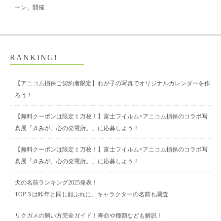
ーン」開催
RANKING!
【アニコム損保ご契約者限定】わが子の写真でオリジナルカレンダーを作
ろう！
【無料クーポンは限定１万枚！】富士フイルム×アニコム損保のコラボ写
真展「きみが、心の発電所。」に応募しよう！
【無料クーポンは限定１万枚！】富士フイルム×アニコム損保のコラボ写
真展「きみが、心の発電所。」に応募しよう！
犬の名前ランキング2025発表！
TOP３は昨年と同じ顔ぶれに。キャラクターの名前も調査
リクガメの飼い方完全ガイド！寿命や種類なども解説！