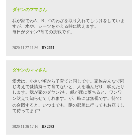
ダヤンのママさん
我が家でわA、В、Сのわざを取り入れてしつけをしていま
すが、水や、シーツをかえる時に吠えます。
毎日がダヤン?育ての挑戦です。
|
2020.11.27 11:36
ID 2674
ダヤンのママさん
愛犬は、小さい頃から子育てと同じです。家族みんなで同
じ考えで愛情持って育てないと、人を噛んだり、吠えたり
します。我が家のダヤン?も、紙が床に落ちると、ワンワ
ン吠えて知らせてくれます。が、時には無視です。待て❗
の合図すると、いつまでも、隣の部屋に行ってもお座りし
て待ってます?
|
2020.11.26 17:16
ID 2673