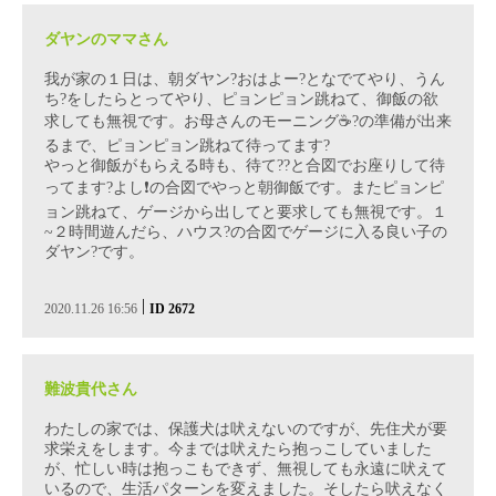
ダヤンのママさん
我が家の１日は、朝ダヤン?おはよー?となでてやり、うん
ち?をしたらとってやり、ピョンピョン跳ねて、御飯の欲
求しても無視です。お母さんのモーニング☕?の準備が出来
るまで、ピョンピョン跳ねて待ってます?
やっと御飯がもらえる時も、待て??と合図でお座りして待
ってます?よし❗の合図でやっと朝御飯です。またピョンピ
ョン跳ねて、ゲージから出してと要求しても無視です。１
~２時間遊んだら、ハウス?️の合図でゲージに入る良い子の
ダヤン?です。
|
2020.11.26 16:56
ID 2672
難波貴代さん
わたしの家では、保護犬は吠えないのですが、先住犬が要
求栄えをします。今までは吠えたら抱っこしていました
が、忙しい時は抱っこもできず、無視しても永遠に吠えて
いるので、生活パターンを変えました。そしたら吠えなく