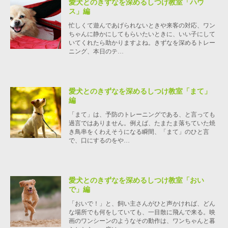
愛犬とのきずなを深めるしつけ教室「ハウ
ス」編
忙しくて遊んであげられないときや来客の対応、ワン
ちゃんに静かにしてもらいたいときに、いい子にして
いてくれたら助かりますよね。きずなを深めるトレー
ニング、本日のテ…
愛犬とのきずなを深めるしつけ教室「まて」
編
「まて」は、予防のトレーニングである、と言っても
過言ではありません。例えば、たまたま落ちていた焼
き鳥串をくわえそうになる瞬間、「まて」のひと言
で、口にするのをや…
愛犬とのきずなを深めるしつけ教室「おい
で」編
「おいで！」と、飼い主さんがひと声かければ、どん
な場所でも何をしていても、一目散に飛んで来る。映
画のワンシーンのようなその動作は、ワンちゃんと暮