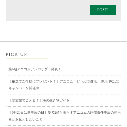
POST!
PICK UP!
第6期アニコムアンバサダー発表！
【抽選で20名様にプレゼント！】アニコム「どうぶつ健活」100万件記念
キャンペーン開催中
【水族館で会える！】海の生き物ガイド
【6月25日は無事故の日】愛犬2頭と暮らすアニコムの賠償責任事故の担当
者がお伝えしたいこと