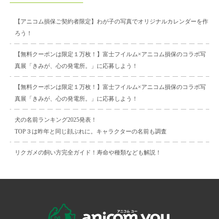
【アニコム損保ご契約者限定】わが子の写真でオリジナルカレンダーを作
ろう！
【無料クーポンは限定１万枚！】富士フイルム×アニコム損保のコラボ写
真展「きみが、心の発電所。」に応募しよう！
【無料クーポンは限定１万枚！】富士フイルム×アニコム損保のコラボ写
真展「きみが、心の発電所。」に応募しよう！
犬の名前ランキング2025発表！
TOP３は昨年と同じ顔ぶれに。キャラクターの名前も調査
リクガメの飼い方完全ガイド！寿命や種類なども解説！