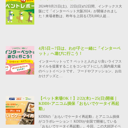
2024年9月21日(土)、22日(日)の2日間、インテックス大
阪にて「インターペット大阪2024」が開催されまし
た！来場者数は、昨年を上回る1万8,000人超…
4月5日～7日は、わが子と一緒に「インターペ
ット」へ遊びに行こう！
インターペットって？ ペットと人のより良いライフス
タイルを提案することをコンセプトにした国内最大級
のペットイベントです。 フードやファッション、お出
かけグッズと…
【ペット来場OK！】2/22(木)～25(日)開催｜
KDDI×アニコム損保「おもいでケータイ再起
動」
KDDIの「おもいでケータイ再起動」とアニコム損保
がコラボレーション！ KDDIが全国で開催している
「おもいでケータイ再起動」。今回、この大好評イベ