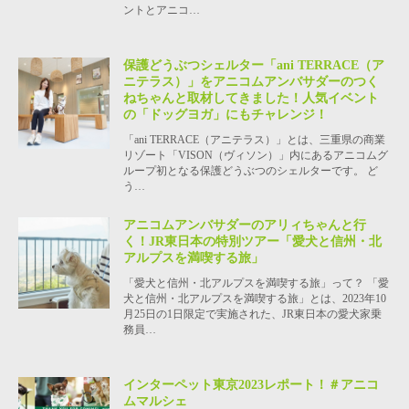
ントとアニコ…
保護どうぶつシェルター「ani TERRACE（ア
ニテラス）」をアニコムアンバサダーのつく
ねちゃんと取材してきました！人気イベント
の「ドッグヨガ」にもチャレンジ！
「ani TERRACE（アニテラス）」とは、三重県の商業
リゾート「VISON（ヴィソン）」内にあるアニコムグ
ループ初となる保護どうぶつのシェルターです。 ど
う…
アニコムアンバサダーのアリィちゃんと行
く！JR東日本の特別ツアー「愛犬と信州・北
アルプスを満喫する旅」
「愛犬と信州・北アルプスを満喫する旅」って？ 「愛
犬と信州・北アルプスを満喫する旅」とは、2023年10
月25日の1日限定で実施された、JR東日本の愛犬家乗
務員…
インターペット東京2023レポート！＃アニコ
ムマルシェ