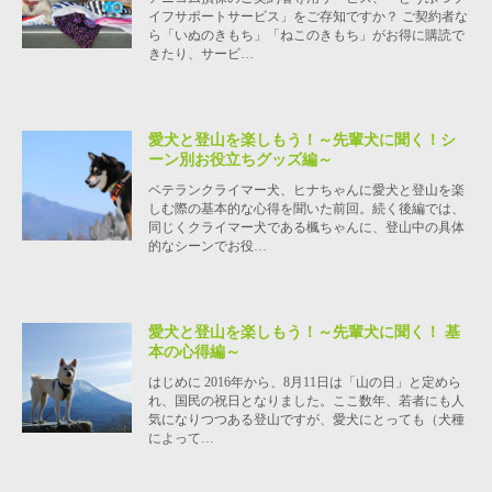
イフサポートサービス」をご存知ですか？ ご契約者な
ら「いぬのきもち」「ねこのきもち」がお得に購読で
きたり、サービ…
愛犬と登山を楽しもう！～先輩犬に聞く！シ
ーン別お役立ちグッズ編～
ベテランクライマー犬、ヒナちゃんに愛犬と登山を楽
しむ際の基本的な心得を聞いた前回。続く後編では、
同じくクライマー犬である楓ちゃんに、登山中の具体
的なシーンでお役…
愛犬と登山を楽しもう！～先輩犬に聞く！ 基
本の心得編～
はじめに 2016年から、8月11日は「山の日」と定めら
れ、国民の祝日となりました。ここ数年、若者にも人
気になりつつある登山ですが、愛犬にとっても（犬種
によって…