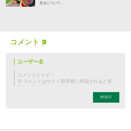
意点について…
コメント
0
POST!