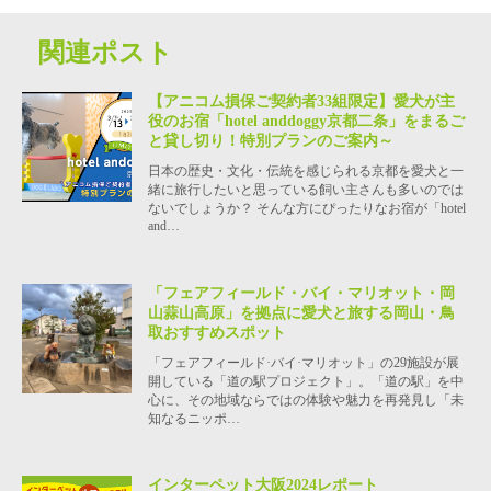
関連ポスト
【アニコム損保ご契約者33組限定】愛犬が主
役のお宿「hotel anddoggy京都二条」をまるご
と貸し切り！特別プランのご案内～
日本の歴史・文化・伝統を感じられる京都を愛犬と一
緒に旅行したいと思っている飼い主さんも多いのでは
ないでしょうか？ そんな方にぴったりなお宿が「hotel
and…
「フェアフィールド・バイ・マリオット・岡
山蒜山高原」を拠点に愛犬と旅する岡山・鳥
取おすすめスポット
「フェアフィールド·バイ·マリオット」の29施設が展
開している「道の駅プロジェクト」。「道の駅」を中
心に、その地域ならではの体験や魅力を再発見し「未
知なるニッポ…
インターペット大阪2024レポート