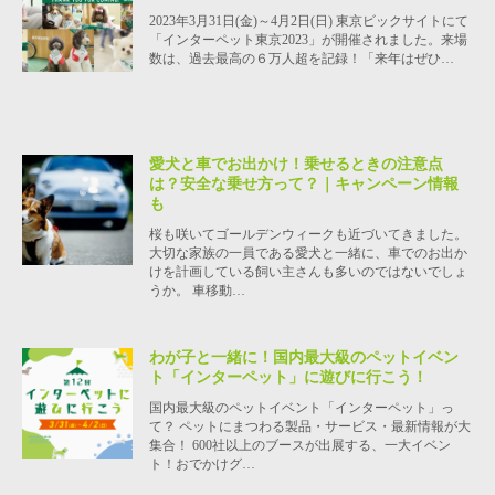
2023年3月31日(金)～4月2日(日) 東京ビックサイトにて
「インターペット東京2023」が開催されました。来場
数は、過去最高の６万人超を記録！「来年はぜひ…
愛犬と車でお出かけ！乗せるときの注意点
は？安全な乗せ方って？｜キャンペーン情報
も
桜も咲いてゴールデンウィークも近づいてきました。
大切な家族の一員である愛犬と一緒に、車でのお出か
けを計画している飼い主さんも多いのではないでしょ
うか。 車移動…
わが子と一緒に！国内最大級のペットイベン
ト「インターペット」に遊びに行こう！
国内最大級のペットイベント「インターペット」っ
て？ ペットにまつわる製品・サービス・最新情報が大
集合！ 600社以上のブースが出展する、一大イベン
ト！おでかけグ…