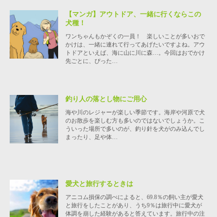
【マンガ】アウトドア、一緒に行くならこの
犬種！
ワンちゃんもかぞくの一員！ 楽しいことが多いおで
かけは、一緒に連れて行ってあげたいですよね。アウ
トドアといえば、海に山に川に森…。今回はおでかけ
先ごとに、ぴった…
釣り人の落とし物にご用心
海や川のレジャーが楽しい季節です。海岸や河原で犬
のお散歩を楽しむ方も多いのではないでしょうか。こ
ういった場所で多いのが、釣り針を犬がのみ込んでし
まったり、足や体…
愛犬と旅行するときは
アニコム損保の調べによると、69.8％の飼い主が愛犬
と旅行をしたことがあり、うち9％は旅行中に愛犬が
体調を崩した経験があると答えています。旅行中の注