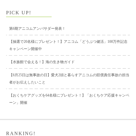
PICK UP!
第6期アニコムアンバサダー発表！
【抽選で20名様にプレゼント！】アニコム「どうぶつ健活」100万件記念
キャンペーン開催中
【水族館で会える！】海の生き物ガイド
【6月25日は無事故の日】愛犬2頭と暮らすアニコムの賠償責任事故の担当
者がお伝えしたいこと
【おくちケアグッズを64名様にプレゼント！】「おくちケア応援キャンペ
ーン」開催
RANKING!