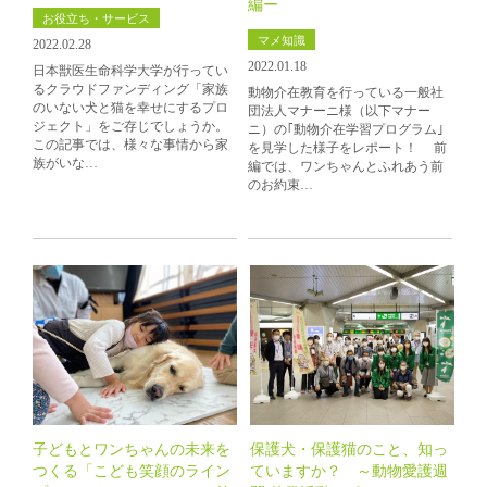
編ー
お役立ち・サービス
マメ知識
2022.02.28
2022.01.18
日本獣医生命科学大学が行ってい
るクラウドファンディング「家族
動物介在教育を行っている一般社
のいない犬と猫を幸せにするプロ
団法人マナーニ様（以下マナー
ジェクト」をご存じでしょうか。
ニ）の｢動物介在学習プログラム｣
この記事では、様々な事情から家
を見学した様子をレポート！ 前
族がいな…
編では、ワンちゃんとふれあう前
のお約束…
子どもとワンちゃんの未来を
保護犬・保護猫のこと、知っ
つくる「こども笑顔のライン
ていますか？ ～動物愛護週