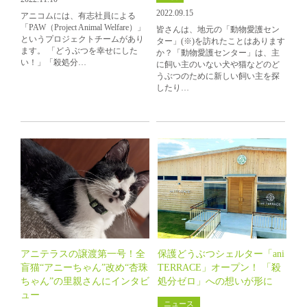
2022.09.15
アニコムには、有志社員による
「PAW（Project Animal Welfare）」
皆さんは、地元の「動物愛護セン
というプロジェクトチームがあり
ター」(※)を訪れたことはあります
ます。 「どうぶつを幸せにした
か？「動物愛護センター」は、主
い！」「殺処分…
に飼い主のいない犬や猫などのど
うぶつのために新しい飼い主を探
したり…
アニテラスの譲渡第一号！全
保護どうぶつシェルター「ani
盲猫“アニーちゃん”改め“杏珠
TERRACE」オープン！ 「殺
ちゃん”の里親さんにインタビ
処分ゼロ」への想いが形に
ュー
ニュース