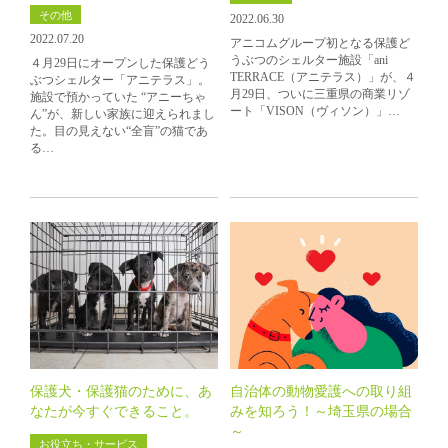
その他
2022.06.30
2022.07.20
アニコムグループ初となる保護ど
うぶつのシェルター施設「ani
４月29日にオープンした保護どう
TERRACE（アニテラス）」が、４
ぶつシェルター「アニテラス」。
月29日、ついに三重県の商業リゾ
施設で預かっていた “アニーちゃ
ート「VISON（ヴィソン）」…
ん”が、新しい家族に迎えられまし
た。目の見えない“全盲”の猫であ
る…
保護犬・保護猫のために、あ
自治体の動物愛護への取り組
なたが今すぐできること。
みを知ろう！～埼玉県の場合
～
お役立ち・サービス