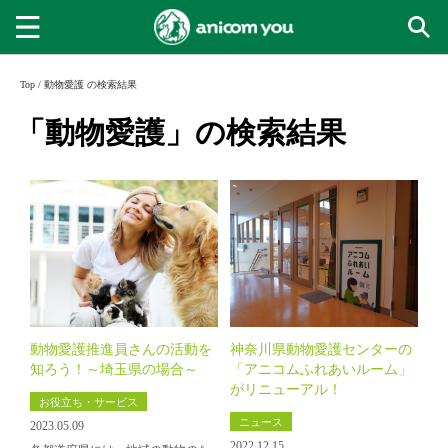
Top
/
動物愛護 の検索結果
「動物愛護」の検索結果
動物愛護推進員さんの活動を
神奈川県動物愛護センターの
知ろう！～埼玉県の場合～
「アニコムふれあいルーム」
がリニューアル！
お役立ち・サービス
ニュース
2023.05.09
2022.12.15