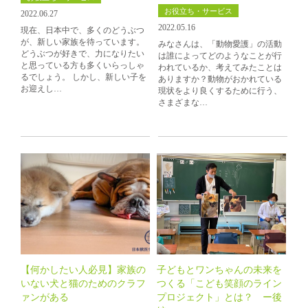
お役立ち・サービス
2022.06.27
2022.05.16
現在、日本中で、多くのどうぶつ
が、新しい家族を待っています。
みなさんは、「動物愛護」の活動
どうぶつが好きで、力になりたい
は誰によってどのようなことが行
と思っている方も多くいらっしゃ
われているか、考えてみたことは
るでしょう。 しかし、新しい子を
ありますか？動物がおかれている
お迎えし…
現状をより良くするために行う、
さまざまな…
【何かしたい人必見】家族の
子どもとワンちゃんの未来を
いない犬と猫のためのクラフ
つくる「こども笑顔のライン
ァンがある
プロジェクト」とは？ ー後