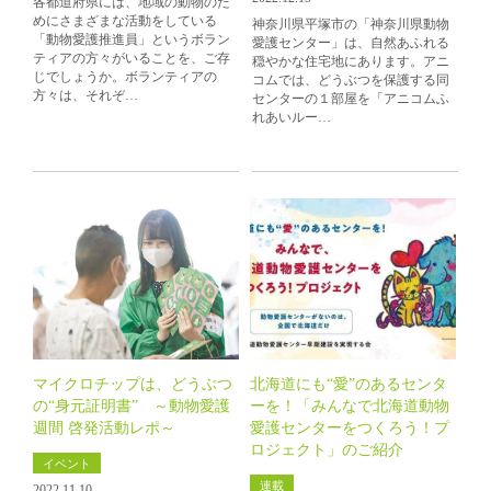
各都道府県には、地域の動物のた
めにさまざまな活動をしている
神奈川県平塚市の「神奈川県動物
「動物愛護推進員」というボラン
愛護センター」は、自然あふれる
ティアの方々がいることを、ご存
穏やかな住宅地にあります。アニ
じでしょうか。ボランティアの
コムでは、どうぶつを保護する同
方々は、それぞ…
センターの１部屋を「アニコムふ
れあいルー…
マイクロチップは、どうぶつ
北海道にも“愛”のあるセンタ
の“身元証明書” ～動物愛護
ーを！「みんなで北海道動物
週間 啓発活動レポ～
愛護センターをつくろう！プ
ロジェクト」のご紹介
イベント
連載
2022.11.10