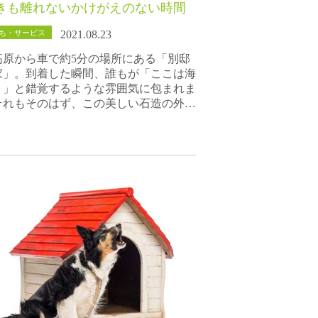
きも離れないかけがえのない時間
ち・サービス
2021.08.23
高原から車で約5分の場所にある「別邸
家」。到着した瞬間、誰もが「ここは海
？」と錯覚するような雰囲気に包まれま
それもそのはず、この美しい石造の外…