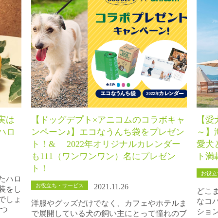
実は
【ドッグデプト×アニコムのコラボキャ
【愛
ハロ
ンペーン♪】エコなうんち袋をプレゼン
～】
ト！& 2022年オリジナルカレンダー
愛犬
も111（ワンワンワン）名にプレゼン
ト満載
ト！
お役立
たハロ
お役立ち・サービス
2021.11.26
装をし
どこ
でしょ
なコ
洋服やグッズだけでなく、カフェやホテルま
まつ
ショ
で展開している犬の飼い主にとって憧れのブ