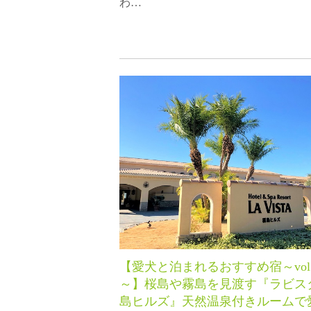
わ…
【愛犬と泊まれるおすすめ宿～vol.
～】桜島や霧島を見渡す『ラビス
島ヒルズ』天然温泉付きルームで