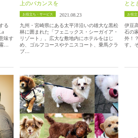
上のバカンスを
とと
お役立ち・サービス
お役立
2021.08.23
する
九州・宮崎県にある太平洋沿いの雄大な黒松
伊豆
a
林に囲まれた「フェニックス・シーガイア・
石の
を意味す
リゾート」。広大な敷地内にホテルをはじ
外！
霧…
め、ゴルフコースやテニスコート、乗馬クラ
す。
ブ…