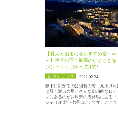
【愛犬と泊まれるおすすめ宿～vol
～】星空の下で最高のひとときを
ンシャリオ 北斗七星135°
お役立ち・サービス
2021.02.24
眼下に広がるのは紺碧の海、見上げれ
に輝く満点の星。そんな幻想的なロケ
ンにあるのが兵庫県の淡路島にある『
シャリオ 北斗七星135°』です。ここ