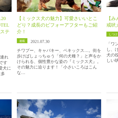
20
【ミックス犬の魅力】可愛さいいとこ
【み
TEL
どり？成長のビフォーアフターもご紹
戒吠
館ステ
介！
しつけ
連載
2021.07.30
「ワ
し、
チワプー、キャバキー、ペキックス…。街を
犬の
歩けばしょっちゅう「何の犬種？」と声をか
を連れ
しい
けられる、個性豊かな姿の『ミックス犬』。
です
その魅力に迫ります！「小さいころはこん
愛犬に
な…
は多