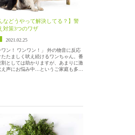
んなどうやって解決してる？】警
え対策3つのワザ
2021.02.25
ンワン！ ワンワン！」 外の物音に反応
けたたましく吠え続けるワンちゃん。番
役割としては助かりますが、あまりに激
吠え声にお悩み中…というご家庭も多…