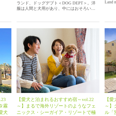
Land
ランド、ドッグデプト＜DOG DEPT＞。洋
服は人間と犬用があり、中にはおそろい…
23
【愛犬と泊まれるおすすめ宿～vol.22
【愛
タ霧
～】まるで海外リゾートのようなフェ
～】
愛犬
ニックス・シーガイア・リゾートで極
ル「