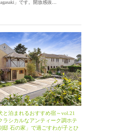
 nagasaki」です。開放感抜…
犬と泊まれるおすすめ宿～vol.21
クラシカルなアンティーク調ホテ
別邸 石の家」で過ごすわが子とひ