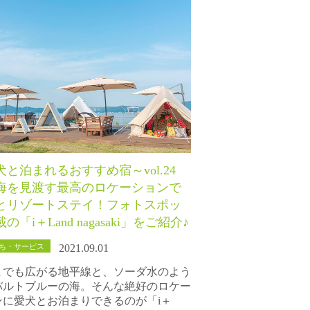
犬と泊まれるおすすめ宿～vol.24
海を見渡す最高のロケーションで
とリゾートステイ！フォトスポッ
の「i＋Land nagasaki」をご紹介♪
ち・サービス
2021.09.01
までも広がる地平線と、ソーダ水のよう
バルトブルーの海。そんな絶好のロケー
ンに愛犬とお泊まりできるのが「i＋