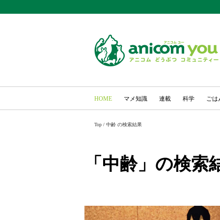
HOME
マメ知識
連載
科学
ごは
Top
/
中齢 の検索結果
「中齢」の検索