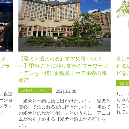
.８
【愛犬と泊まれるおすすめ宿～vol.7
冬は
 グラ
～】季節 ごとに移り変わるフラワーガ
れる
ーデンを一緒にお散歩！ホテル森の風
ピを
鶯宿
ごはん
お役立ち・サービス
2021.02.09
ば夜空
1月
ーショ
ちゃ
「愛犬と一緒に旅に出かけたい！」「愛犬と
グラン
して
安心して泊まれる宿に行きたい！」「初めて
で…
れて
の愛犬との旅が心配。」という方に、アニコ
ムがおすすめする【愛犬と泊まれる宿】を
ご…