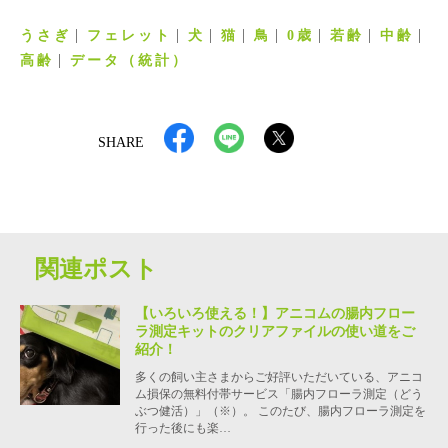
うさぎ
フェレット
犬
猫
鳥
0歳
若齢
中齢
高齢
データ（統計）
SHARE
関連ポスト
【いろいろ使える！】アニコムの腸内フロー
ラ測定キットのクリアファイルの使い道をご
紹介！
多くの飼い主さまからご好評いただいている、アニコ
ム損保の無料付帯サービス「腸内フローラ測定（どう
ぶつ健活）」（※）。 このたび、腸内フローラ測定を
行った後にも楽…