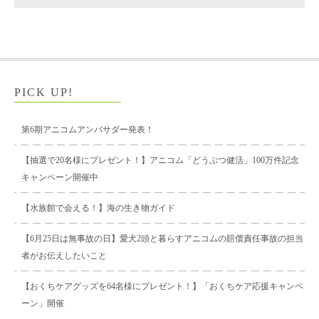
PICK UP!
第6期アニコムアンバサダー発表！
【抽選で20名様にプレゼント！】アニコム「どうぶつ健活」100万件記念
キャンペーン開催中
【水族館で会える！】海の生き物ガイド
【6月25日は無事故の日】愛犬2頭と暮らすアニコムの賠償責任事故の担当
者がお伝えしたいこと
【おくちケアグッズを64名様にプレゼント！】「おくちケア応援キャンペ
ーン」開催