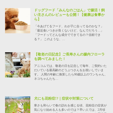
ドッグフード「みんなのごはん」で腸活！飼
い主さんのレビューも公開！【健康は食事か
ら】
「今あげてるフード、わが子に合ってるのかな？」
「最近食いつきが良くないけど、なんでだろう…」
「フードってどんな成分でできてるの？信頼でき
る？」 このような、…
【敬老の日記念】ご長寿さんの腸内フローラ
を調べてみました！
アニコムでは、敬老の日を記念して毎年、ご契約いた
だいている最高齢のどうぶつさんをお祝いしていま
す。 人間の年齢に換算したら90歳以上のワンちゃん、
ネコちゃんたち…
犬にも花粉症!?｜症状や対策について
寒さも和らいで春の訪れを感じる頃、花粉症の症状が
気になり始める人も多いのでは？早い人では、2月頃