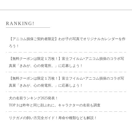
RANKING!
【アニコム損保ご契約者限定】わが子の写真でオリジナルカレンダーを作
ろう！
【無料クーポンは限定１万枚！】富士フイルム×アニコム損保のコラボ写
真展「きみが、心の発電所。」に応募しよう！
【無料クーポンは限定１万枚！】富士フイルム×アニコム損保のコラボ写
真展「きみが、心の発電所。」に応募しよう！
犬の名前ランキング2025発表！
TOP３は昨年と同じ顔ぶれに。キャラクターの名前も調査
リクガメの飼い方完全ガイド！寿命や種類なども解説！