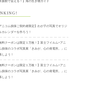
水族館で会える！】海の生き物ガイド
NKING!
アニコム損保ご契約者限定】わが子の写真でオリジ
ルカレンダーを作ろう！
無料クーポンは限定１万枚！】富士フイルム×アニ
ム損保のコラボ写真展「きみが、心の発電所。」に
募しよう！
無料クーポンは限定１万枚！】富士フイルム×アニ
ム損保のコラボ写真展「きみが、心の発電所。」に
募しよう！