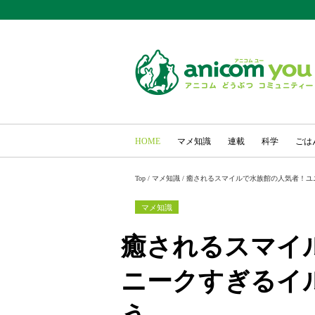
HOME
マメ知識
連載
科学
ごは
Top
/
マメ知識
/
癒されるスマイルで水族館の人気者！ユ
マメ知識
癒されるスマイ
ニークすぎるイ