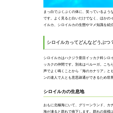
まっ白でぷくぷくの体に、笑っているよう
です。よく見ると白いだけでなく、ほかの
イルカ、シロイルカの生態やマメ知識を紹
シロイルカってどんなどうぶつ
シロイルカはハクジラ亜目イッカク科シロ
ッカクの仲間です。別名はベルーガ。こち
声でよく鳴くことから「海のカナリア」と
ンの達人で人とも意思疎通ができるため世
シロイルカの生息地
おもに北極海にいて、グリーンランド、カ
海が凍ると群れで南下します。群れの規模は