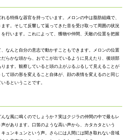
ばれる特殊な器官を持っています。メロンの中は脂肪組織で、
きます。そして反響して返ってきた音を受け取って周囲の状況
）を行います。これによって、獲物や仲間、天敵の位置を把握
て、なんと自分の意志で動かすこともできます。メロンの位置
なだらかな頭から、おでこが出ているように見えたり、後頭部
あります。観察していると頭の上がぷるぷるして見えることが
うして頭の形を変えること自体が、顔の表情を変えるのと同じ
ているということです。
どんな風に鳴くのでしょうか？実はクジラの仲間の中で最もレ
き声があります。口笛のような高い声から、カタカタという
、キュンキュンという声。さらには人間には聞き取れない音域