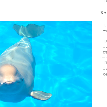
【
RA
【
ナ
【
コ
応
【
コ
応