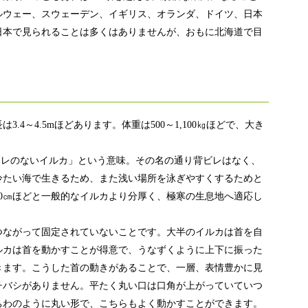
ルウェー、スウェーデン、イギリス、オランダ、ドイツ、日本
日本で見られることは多くはありませんが、おもに北海道で目
4～4.5mほどあります。体重は500～1,100㎏ほどで、大き
eucasは「ヒレのないイルカ」という意味。その名の通り背ビレはなく、
冷たい海で生きるため、また浅い場所を泳ぎやすくするためと
20㎝ほどと一般的なイルカより分厚く、極寒の生息地へ適応し
つながって固定されていないことです。大半のイルカは首を自
ルカは首を動かすことが得意で、うなずくように上下に振った
きます。こうした首の動きがあることで、一層、表情豊かに見
チバシがありません。平たく丸い口は口角が上がっていていつ
ちわのように丸い形で、こちらもよく動かすことができます。