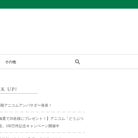
その他
CK UP!
6期アニコムアンバサダー発表！
抽選で20名様にプレゼント！】アニコム「どうぶつ
活」100万件記念キャンペーン開催中